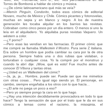
Torres de Bomboná a hablar de cómics y música.
—¿De cómic latinoamericano qué más se veía?
—
Memín Pinguín
,
Condorito
, todos esos cómics de editorial
Novaro, mucho de México y Chile. Cómics picantes y fotonovelas,
muchas en sepia y en blanco y negro. A los de nuestra
generación les tocaba alquilar en los barrios las revistas.
Cobraban como cinco pesos por un día entero. O menos si uno la
leía en el alquiladero. Yo alquilaba puras revistas
Vaquero
. Un
wéstern a color.
—¿Y porno?
—Pero esas las vendían en las farmacias. El primer cómic que
me compré se llamaba
Wallestein il Mostro
. Pura serie Z italiana.
Era sobre un hombre que podía cambiar su cara por la de otra
persona. Siempre había una o dos rubias que violaban, o
torturaban o cualquier cosa. Yo la compré por el monstruo y
cuando la abrí dije: ¡Wow, qué es esto! Fue mucho antes de
conocer
El Víbora
y tantas otras.
—¿Usted es un Wallestein del cómic?
—Ja, ja, ja… Hombre, puede ser. Puede ser que me mimetice
con otras cosas… Pero igual sigo siendo yo. El personaje, en
cambio, siempre engañaba a los otros con lo que hacía…
—¿El arte no juega un poco a eso?
—Pero yo siempre pongo la cara en lo que hago.
—¿Hay una intención decididamente provocadora en todo lo que
hace? Tengo la sensación de que por el trato que le da en sus
cómics a temas como el racismo, la misoginia, el