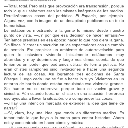
—Total, total. Pero más que provocación era transgresión, porque
todo lo que usábamos eran las mismas imágenes de los medios.
Reutilizábamos cosas del periódico
El Espacio
, por ejemplo.
Alguna vez, con la imagen de un decapitado publicamos un texto
humorístico.
Le estábamos mostrando a la gente lo mismo desde nuestro
punto de vista. —¿Y por qué esa decisión de hacer énfasis?—
Teníamos premisas en esa época: hacer lo que nos diera la gana.
Sin filtros. Y crear un sacudón en los espectadores con un cambio
de sentido. Era propiciar un ambiente de autorrevelación para
quien lo estuviera viviendo. Inicialmente estábamos muy
aburridos y muy deprimidos y luego nos dimos cuenta de que
teníamos un poder que podíamos utilizar de forma política. No
eran chistes ramplones sino invitaciones a hacer una segunda
lectura de las cosas. Así logramos tres ediciones de
Santa
Bisagra
. Luego cada uno se fue a hacer lo suyo. Vivíamos en un
entorno de barrio donde estaba enquistada esa violencia grande.
Sin humor no se sobrevive porque todo se vuelve grave y
siniestro. Aún cuando fuera un chiste en una situación horrorosa
eso ayudaba a llevar la situación, o a comprender las cosas.
—¿Hay una intención marcada de extender la idea que tiene de
narrar?
—Sí, claro, hay una idea que ronda en diferentes medios. Es
tomar todo lo que haya a la mano para contar historias. Ahora
estoy concentrado en hacer cómic y música.
—¿Ha correspondido eso a una década, a una corriente estética?