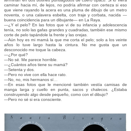
terminan en dos botines puntiagudos de cuero opaco. Si lo viera
caminar hacia mí, de lejos, no podría afirmar con certeza si eso
que viene rayando la acera es una pluma de dibujo de un metro
noventa, o una calavera esbelta, con traje y corbata, nacida —
buena coincidencia para un dibujante— en La Raya.
—¿Y el pelo? En las fotos que vi de su infancia y adolescencia
tenía, no solo las gafas grandes y cuadradas, también ese mismo
corte de pelo tapándole la frente y las orejas.
—Aún hoy es mi mamá la que me corta el pelo; solo a los veinte
años lo tuve largo hasta la cintura. No me gusta que un
desconocido me toque la cabeza.
—¿Por qué?
—No sé. Me parece horrible.
—¿Cuántos años tiene su mamá?
—Setenta y dos.
—Pero no vive con ella hace rato.
—No, no, mis hermanos sí…
—En esas fotos que le mencioné también vestía camisas de
manga larga y cuello en punta, sacos y chalecos. ¿Estaba
construyendo algo desde pequeño, como con el dibujo?
—Pero no sé si era consciente.