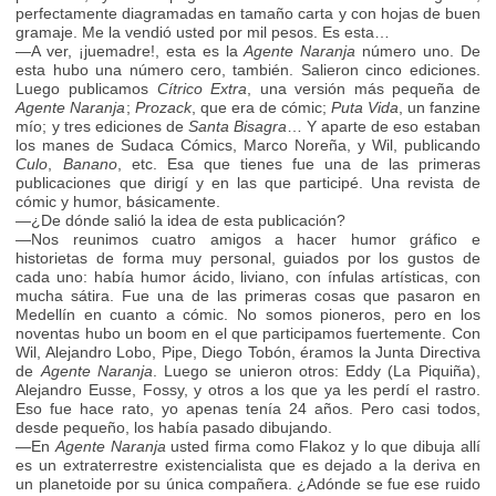
perfectamente diagramadas en tamaño carta y con hojas de buen
gramaje. Me la vendió usted por mil pesos. Es esta…
—A ver, ¡juemadre!, esta es la
Agente Naranja
número uno. De
esta hubo una número cero, también. Salieron cinco ediciones.
Luego publicamos
Cítrico Extra
, una versión más pequeña de
Agente Naranja
;
Prozack
, que era de cómic;
Puta Vida
, un fanzine
mío; y tres ediciones de
Santa Bisagra
… Y aparte de eso estaban
los manes de Sudaca Cómics, Marco Noreña, y Wil, publicando
Culo
,
Banano
, etc. Esa que tienes fue una de las primeras
publicaciones que dirigí y en las que participé. Una revista de
cómic y humor, básicamente.
—¿De dónde salió la idea de esta publicación?
—Nos reunimos cuatro amigos a hacer humor gráfico e
historietas de forma muy personal, guiados por los gustos de
cada uno: había humor ácido, liviano, con ínfulas artísticas, con
mucha sátira. Fue una de las primeras cosas que pasaron en
Medellín en cuanto a cómic. No somos pioneros, pero en los
noventas hubo un boom en el que participamos fuertemente. Con
Wil, Alejandro Lobo, Pipe, Diego Tobón, éramos la Junta Directiva
de
Agente Naranja
. Luego se unieron otros: Eddy (La Piquiña),
Alejandro Eusse, Fossy, y otros a los que ya les perdí el rastro.
Eso fue hace rato, yo apenas tenía 24 años. Pero casi todos,
desde pequeño, los había pasado dibujando.
—En
Agente Naranja
usted firma como Flakoz y lo que dibuja allí
es un extraterrestre existencialista que es dejado a la deriva en
un planetoide por su única compañera. ¿Adónde se fue ese ruido