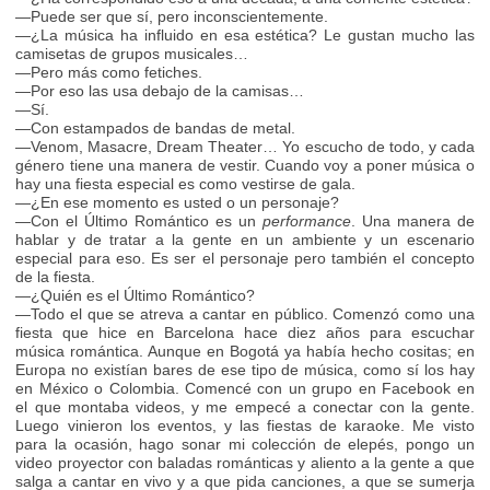
—Puede ser que sí, pero inconscientemente.
—¿La música ha influido en esa estética? Le gustan mucho las
camisetas de grupos musicales…
—Pero más como fetiches.
—Por eso las usa debajo de la camisas…
—Sí.
—Con estampados de bandas de metal.
—Venom, Masacre, Dream Theater… Yo escucho de todo, y cada
género tiene una manera de vestir. Cuando voy a poner música o
hay una fiesta especial es como vestirse de gala.
—¿En ese momento es usted o un personaje?
—Con el Último Romántico es un
performance
. Una manera de
hablar y de tratar a la gente en un ambiente y un escenario
especial para eso. Es ser el personaje pero también el concepto
de la fiesta.
—¿Quién es el Último Romántico?
—Todo el que se atreva a cantar en público. Comenzó como una
fiesta que hice en Barcelona hace diez años para escuchar
música romántica. Aunque en Bogotá ya había hecho cositas; en
Europa no existían bares de ese tipo de música, como sí los hay
en México o Colombia. Comencé con un grupo en Facebook en
el que montaba videos, y me empecé a conectar con la gente.
Luego vinieron los eventos, y las fiestas de karaoke. Me visto
para la ocasión, hago sonar mi colección de elepés, pongo un
video proyector con baladas románticas y aliento a la gente a que
salga a cantar en vivo y a que pida canciones, a que se sumerja