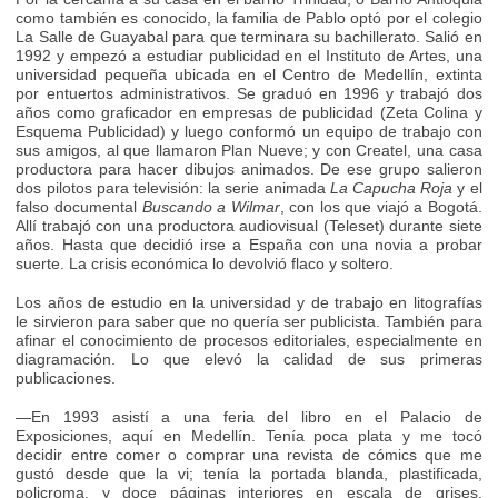
como también es conocido, la familia de Pablo optó por el colegio
La Salle de Guayabal para que terminara su bachillerato. Salió en
1992 y empezó a estudiar publicidad en el Instituto de Artes, una
universidad pequeña ubicada en el Centro de Medellín, extinta
por entuertos administrativos. Se graduó en 1996 y trabajó dos
años como graficador en empresas de publicidad (Zeta Colina y
Esquema Publicidad) y luego conformó un equipo de trabajo con
sus amigos, al que llamaron Plan Nueve; y con Createl, una casa
productora para hacer dibujos animados. De ese grupo salieron
dos pilotos para televisión: la serie animada
La Capucha Roja
y el
falso documental
Buscando a Wilmar
, con los que viajó a Bogotá.
Allí trabajó con una productora audiovisual (Teleset) durante siete
años. Hasta que decidió irse a España con una novia a probar
suerte. La crisis económica lo devolvió flaco y soltero.
Los años de estudio en la universidad y de trabajo en litografías
le sirvieron para saber que no quería ser publicista. También para
afinar el conocimiento de procesos editoriales, especialmente en
diagramación. Lo que elevó la calidad de sus primeras
publicaciones.
—En 1993 asistí a una feria del libro en el Palacio de
Exposiciones, aquí en Medellín. Tenía poca plata y me tocó
decidir entre comer o comprar una revista de cómics que me
gustó desde que la vi; tenía la portada blanda, plastificada,
policroma, y doce páginas interiores en escala de grises,