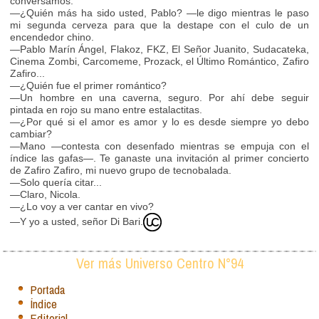
conversamos.
—¿Quién más ha sido usted, Pablo? —le digo mientras le paso
mi segunda cerveza para que la destape con el culo de un
encendedor chino.
—Pablo Marín Ángel, Flakoz, FKZ, El Señor Juanito, Sudacateka,
Cinema Zombi, Carcomeme, Prozack, el Último Romántico, Zafiro
Zafiro...
—¿Quién fue el primer romántico?
—Un hombre en una caverna, seguro. Por ahí debe seguir
pintada en rojo su mano entre estalactitas.
—¿Por qué si el amor es amor y lo es desde siempre yo debo
cambiar?
—Mano —contesta con desenfado mientras se empuja con el
índice las gafas—. Te ganaste una invitación al primer concierto
de Zafiro Zafiro, mi nuevo grupo de tecnobalada.
—Solo quería citar...
—Claro, Nicola.
—¿Lo voy a ver cantar en vivo?
—Y yo a usted, señor Di Bari.
Ver más Universo Centro N°94
Portada
Índice
Editorial