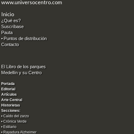
www.universocentro.com
Inicio
¿Qué es?
Suscríbase
Pauta
•
Puntos de distribución
Contacto
El Libro de los parques
Medellín y su Centro
Portada
Editorial
Artículos
Arte Central
Historietas
Secciones:
•
Caído del zarzo
•
Crónica Verde
•
Estilario
•
Rayadura Alzheimer