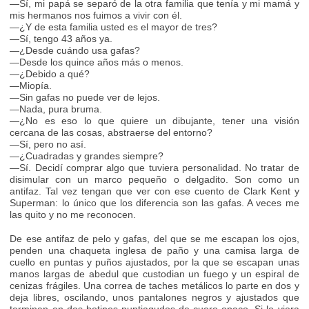
—Sí, mi papá se separó de la otra familia que tenía y mi mamá y
mis hermanos nos fuimos a vivir con él.
—¿Y de esta familia usted es el mayor de tres?
—Sí, tengo 43 años ya.
—¿Desde cuándo usa gafas?
—Desde los quince años más o menos.
—¿Debido a qué?
—Miopía.
—Sin gafas no puede ver de lejos.
—Nada, pura bruma.
—¿No es eso lo que quiere un dibujante, tener una visión
cercana de las cosas, abstraerse del entorno?
—Sí, pero no así.
—¿Cuadradas y grandes siempre?
—Sí. Decidí comprar algo que tuviera personalidad. No tratar de
disimular con un marco pequeño o delgadito. Son como un
antifaz. Tal vez tengan que ver con ese cuento de Clark Kent y
Superman: lo único que los diferencia son las gafas. A veces me
las quito y no me reconocen.
De ese antifaz de pelo y gafas, del que se me escapan los ojos,
penden una chaqueta inglesa de paño y una camisa larga de
cuello en puntas y puños ajustados, por la que se escapan unas
manos largas de abedul que custodian un fuego y un espiral de
cenizas frágiles. Una correa de taches metálicos lo parte en dos y
deja libres, oscilando, unos pantalones negros y ajustados que