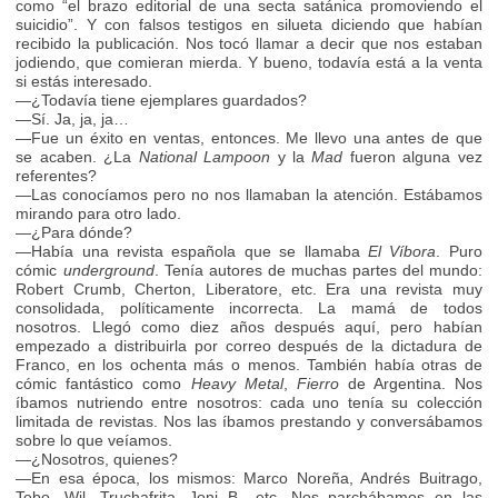
como “el brazo editorial de una secta satánica promoviendo el
suicidio”. Y con falsos testigos en silueta diciendo que habían
recibido la publicación. Nos tocó llamar a decir que nos estaban
jodiendo, que comieran mierda. Y bueno, todavía está a la venta
si estás interesado.
—¿Todavía tiene ejemplares guardados?
—Sí. Ja, ja, ja…
—Fue un éxito en ventas, entonces. Me llevo una antes de que
se acaben. ¿La
National Lampoon
y la
Mad
fueron alguna vez
referentes?
—Las conocíamos pero no nos llamaban la atención. Estábamos
mirando para otro lado.
—¿Para dónde?
—Había una revista española que se llamaba
El Víbora
. Puro
cómic
underground
. Tenía autores de muchas partes del mundo:
Robert Crumb, Cherton, Liberatore, etc. Era una revista muy
consolidada, políticamente incorrecta. La mamá de todos
nosotros. Llegó como diez años después aquí, pero habían
empezado a distribuirla por correo después de la dictadura de
Franco, en los ochenta más o menos. También había otras de
cómic fantástico como
Heavy Metal
,
Fierro
de Argentina. Nos
íbamos nutriendo entre nosotros: cada uno tenía su colección
limitada de revistas. Nos las íbamos prestando y conversábamos
sobre lo que veíamos.
—¿Nosotros, quienes?
—En esa época, los mismos: Marco Noreña, Andrés Buitrago,
Tebo, Wil, Truchafrita, Joni B., etc. Nos parchábamos en las