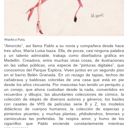
“Amorcito”, así llama Pablo a su novia y compañera desde hace
tres años, María Luisa Isaza. Ella, de pocas, casi ninguna palabra
y un talento admirable, trabaja como diseñadora gráfica en
Medellín. Creadora, entre muchas otras cosas, de ilustraciones
en las vallas públicas, una especie de “pinturas digitales”, que
conocemos del Parque Explora. Viven juntos en un segundo piso
en el barrio Belén Granada. En un rezago de tapias, techos de
cañabrava y baldosas coloridas de una casa que está en pie
desde los años cincuenta. Por mascotas han tenido un periquito y
un conejo, que ahora custodian desde la nada, convertidos en
recuerdos y dibujos; las abundantes colecciones de cómics; la
colección de elepés de diversos autores y géneros; los baúles
con casetes de VHS de películas serie B y Z; los modelos
didácticos de cuerpos humanos; la colección de especias y
pimientos picantes; y muchas plantas,
philodendros
, limones y
zamioculcas las preferidas. Se respira amor, y humo de los
cigarrillos que Pablo enciende constantemente mientras