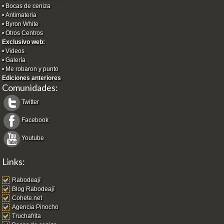
•
Bocas de ceniza
•
Antimateria
•
Byron White
•
Otros Centros
Exclusivo web:
•
Videos
•
Galería
•
Me robaron y punto
Ediciones anteriores
Comunidades:
Twitter
Facebook
Youtube
Links:
Rabodeají
Blog Rabodeají
Cohete.net
Agencia Pinocho
Truchafrita