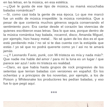
en las letras, en la música, en esa estética.
—¿Qué le gusta de ese tipo de música, su mamá escuchaba
baladas románticas?
—Sí, como casi toda la gente de esa época. Lo que me marcó
fue un estilo de música irrepetible: la música romántica. Que a
pesar de que contenía muchos géneros seguía conservando el
sentimiento puro. Era cantar desde el corazón las vivencias de
quienes escribieron esas letras. Sea lo que sea, porque dentro de
la música romántica hay balada, rocanrol, disco; Amanda Miguel,
por ejemplo, hizo heavy metal… No sé quien de los dos es el que
está perdiendo más / no sé si te das cuenta con la estúpida que
estás / yo sé que no podrá quererte como yo / así no te amará
jamás.
—¿Y Leonardo Favio, punk, con Mi tristeza es mía y nada más?:
Que nadie me hable del amor / para mí la luna es un lugar / que
parece ser azul / solo mi tristeza es realidad.
—Claro, es que había hasta grupos de rock progresivo de los
setentas que tenían baladas con versiones en español. En los
ochentas y a principios de los noventas, por ejemplo, a los de
Poison y Whitesnake los productores les pedían baladas, y eso
fue lo que pegó aquí.
***