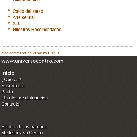
Caído del zarzo
Arte central
X10
Nuestros Recomendados
blog comments powered by
Disqus
www.universocentro.com
Inicio
¿Qué es?
Suscríbase
Pauta
•
Puntos de distribución
Contacto
El Libro de los parques
Medellín y su Centro