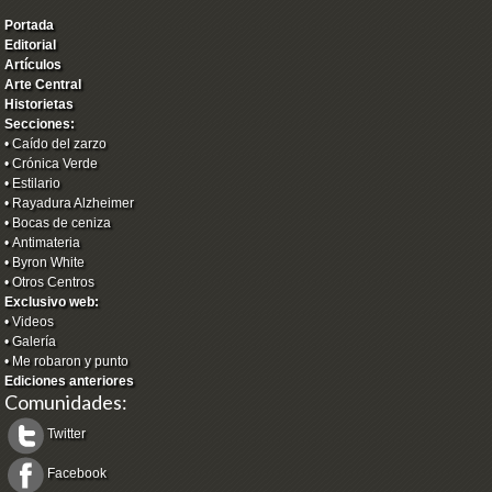
Portada
Editorial
Artículos
Arte Central
Historietas
Secciones:
•
Caído del zarzo
•
Crónica Verde
•
Estilario
•
Rayadura Alzheimer
•
Bocas de ceniza
•
Antimateria
•
Byron White
•
Otros Centros
Exclusivo web:
•
Videos
•
Galería
•
Me robaron y punto
Ediciones anteriores
Comunidades:
Twitter
Facebook