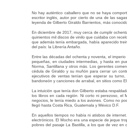
No hay auténtico caballero que no se haya comport
escritor inglés, autor por cierto de una de las sag
leyenda de Gilberto Giraldo Barrientos, más conocido
En diciembre de 2017, muy cerca de cumplir ochenta 
quinientos mil discos de vinilo que cuidaba con rece
que además tenía embargada, había aparecido treint
del país: la Librería Antaño.
Entre las décadas del ochenta y noventa, el imperio
pequeñas, en ciudades intermedias, y hasta en pueb
Norma, Santillana y otros más. Los gerentes comer
cédula de Giraldo y su muñón para cerrar un contra
ejecutivos de ventas tenían que esperar su turno
bandoneón y canciones de arrabal, en sitios como El
La intuición que tenía don Gilberto estaba respalda
los libros en cada región. Ni corto ni perezoso, e
negocios, le tenía miedo a los aviones. Como no pod
llegó hasta Costa Rica, Guatemala y México D.F.
En aquellos tiempos no había ni atisbos de internet
electrónicos. El Mocho era una especie de jeque tropi
pobres del pasaje La Bastilla, a los que de vez en 