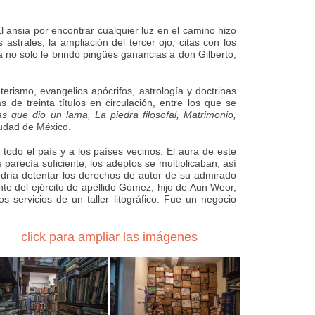
El ansia por encontrar cualquier luz en el camino hizo
strales, la ampliación del tercer ojo, citas con los
a no solo le brindó pingües ganancias a don Gilberto,
ismo, evangelios apócrifos, astrología y doctrinas
e treinta títulos en circulación, entre los que se
s que dio un lama, La piedra filosofal, Matrimonio,
iudad de México.
todo el país y a los países vecinos. El aura de este
parecía suficiente, los adeptos se multiplicaban, así
odría detentar los derechos de autor de su admirado
ente del ejército de apellido Gómez, hijo de Aun Weor,
 servicios de un taller litográfico. Fue un negocio
click para ampliar las imágenes