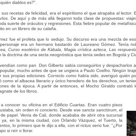
quién diablos es?”.
s recetas de felicidad, era el espiritismo el que atrapaba al lector. 
los. De aquí y de más allá llegaron toda clase de propuestas: viajes a
toda suerte de oráculos y regresiones. Esta fiebre popular de metafísic
ito en un librero de su calaña.
 fue el profeta que lo sedujo. Su discurso era una mezcla de esoter
 personaje era un hermano bastardo de Laureano Gómez. Tenía más d
ea, Curso esotérico de Kábala, Magia crística azteca, Las respuesta
la doctrina de una secta neognóstica que tenía sedes en Bogotá y C
vendían como pan. Don Gilberto sabía conseguirlos y despacharlos a 
 popular, mucho antes de que se ungiera a Paulo Coelho. Ningún tiraje 
ar sus propias ediciones. Correcto como había sido, averiguó quién p
có como el albacea literario y único heredero de los derechos, un teni
es de la época. A partir de entonces, el Mocho Giraldo contrató los
gnate de los libros.
 a conocer su oficina en el Edificio Cuartas. Eran cuatro pisos
gustaba, sin orden ni concierto. Desde ese
sancta sanctórum
, el
e papel. Venía de Cali, donde acababa de abrir otra sucursal
 ya, en la misma ciudad, con Orlando Vázquez, el Tuerto, la
ntos, lo primero que le dijo a ella, con el rictus serio fue: “¿Por
 si reír o llorar.