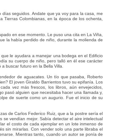
ho días seguidos. Andate que ya voy para la casa, me
a Tierras Colombianas, en la época de los ochenta,
 ocupado en ese momento. Le puso una cita en La Viña,
ue la había perdido de niño, durante la molienda de
a que le ayudara a manejar una bodega en el Edificio
ía su cuerpo de niño, pero talló en él ese carácter
buscar futuro en la Bella Villa.
endedor de aguacates. Un tío que pasaba, Roberto
n? El joven Giraldo Barrientos tuvo su epifanía. Los
 cada vez más frescos, los libros, aún envejecidos,
ego pasó alguien que necesitaba hacer una llamada y,
golpe de suerte como un augurio. Fue el inicio de su
as de Carlos Federico Ruiz, que a la postre sería el
e vendían mejor. Sabía detectar el aire intelectual
ular el costo de cada ejemplar en un lote inmenso de
s sin mirarlas. Con vender solo una parte libraba el
lenarse. Mientras tanto, cuando un autor se ponía de