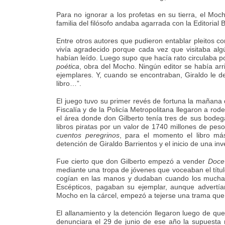
Para no ignorar a los profetas en su tierra, el Mo
familia del filósofo andaba agarrada con la Editorial
Entre otros autores que pudieron entablar pleitos c
vivía agradecido porque cada vez que visitaba alg
habían leído. Luego supo que hacía rato circulaba po
poética
, obra del Mocho. Ningún editor se había arri
ejemplares. Y, cuando se encontraban, Giraldo le d
libro…”.
El juego tuvo su primer revés de fortuna la mañana
Fiscalía y de la Policía Metropolitana llegaron a rod
el área donde don Gilberto tenía tres de sus bode
libros piratas por un valor de 1740 millones de pe
cuentos peregrinos
, para el momento el libro má
detención de Giraldo Barrientos y el inicio de una inv
Fue cierto que don Gilberto empezó a vender
Doce
mediante una tropa de jóvenes que voceaban el título
cogían en las manos y dudaban cuando los muchacho
Escépticos, pagaban su ejemplar, aunque advertía
Mocho en la cárcel, empezó a tejerse una trama que 
El allanamiento y la detención llegaron luego de que
denunciara el 29 de junio de ese año la supuesta r