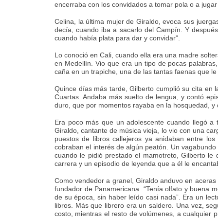
encerraba con los convidados a tomar pola o a jugar 
Celina, la última mujer de Giraldo, evoca sus juerg
decía, cuando iba a sacarlo del Campín. Y después
cuando había plata para dar y convidar”.
Lo conoció en Cali, cuando ella era una madre solter
en Medellín. Vio que era un tipo de pocas palabras
caña en un trapiche, una de las tantas faenas que le
Quince días más tarde, Gilberto cumplió su cita en 
Cuartas. Andaba más suelto de lengua, y contó epis
duro, que por momentos rayaba en la hosquedad, y qu
Era poco más que un adolescente cuando llegó a t
Giraldo, cantante de música vieja, lo vio con una c
puestos de libros callejeros ya anidaban entre los
cobraban el interés de algún peatón. Un vagabundo p
cuando le pidió prestado el mamotreto, Gilberto le 
carrera y un episodio de leyenda que a él le encant
Como vendedor a granel, Giraldo anduvo en aceras y 
fundador de Panamericana. “Tenía olfato y buena me
de su época, sin haber leído casi nada”. Era un lec
libros. Más que librero era un saldero. Una vez, se
costo, mientras el resto de volúmenes, a cualquier 