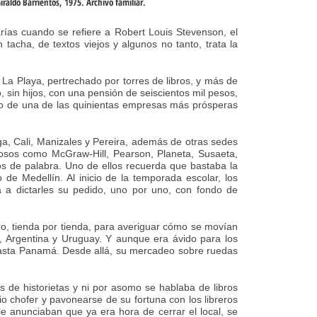
ías cuando se refiere a Robert Louis Stevenson, el
 tacha, de textos viejos y algunos no tanto, trata la
La Playa, pertrechado por torres de libros, y más de
 sin hijos, con una pensión de seiscientos mil pesos,
io de una de las quinientas empresas más prósperas
ga, Cali, Manizales y Pereira, además de otras sedes
giosos como McGraw-Hill, Pearson, Planeta, Susaeta,
s de palabra. Uno de ellos recuerda que bastaba la
de Medellín. Al inicio de la temporada escolar, los
 a dictarles su pedido, uno por uno, con fondo de
ro, tienda por tienda, para averiguar cómo se movían
ú, Argentina y Uruguay. Y aunque era ávido para los
, hasta Panamá. Desde allá, su mercadeo sobre ruedas
s de historietas y ni por asomo se hablaba de libros
pio chofer y pavonearse de su fortuna con los libreros
le anunciaban que ya era hora de cerrar el local, se