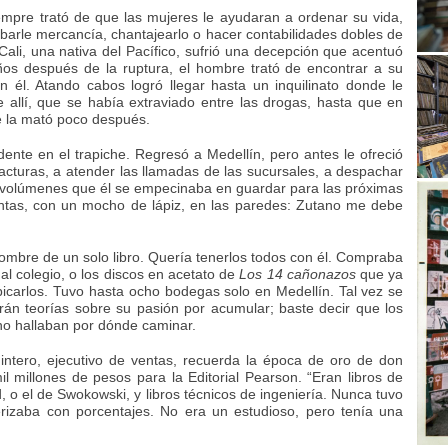
empre trató de que las mujeres le ayudaran a ordenar su vida,
barle mercancía, chantajearlo o hacer contabilidades dobles de
Cali, una nativa del Pacífico, sufrió una decepción que acentuó
ños después de la ruptura, el hombre trató de encontrar a su
on él. Atando cabos logró llegar hasta un inquilinato donde le
 allí, que se había extraviado entre las drogas, hasta que en
e la mató poco después.
dente en el trapiche. Regresó a Medellín, pero antes le ofreció
facturas, a atender las llamadas de las sucursales, a despachar
s volúmenes que él se empecinaba en guardar para las próximas
entas, con un mocho de lápiz, en las paredes: Zutano me debe
ombre de un solo libro. Quería tenerlos todos con él. Compraba
al colegio, o los discos en acetato de
Los 14 cañonazos
que ya
bicarlos. Tuvo hasta ocho bodegas solo en Medellín. Tal vez se
rán teorías sobre su pasión por acumular; baste decir que los
 no hallaban por dónde caminar.
uintero, ejecutivo de ventas, recuerda la época de oro de don
il millones de pesos para la Editorial Pearson. “Eran libros de
, o el de Swokowski, y libros técnicos de ingeniería. Nunca tuvo
cerizaba con porcentajes. No era un estudioso, pero tenía una