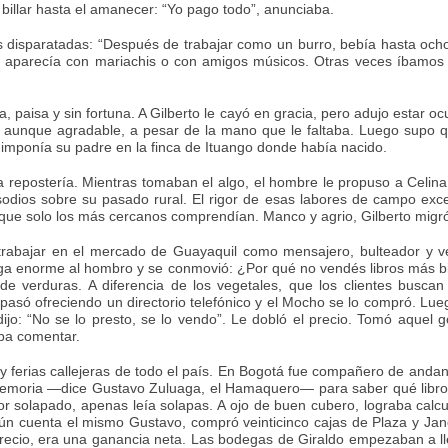
billar hasta el amanecer: “Yo pago todo”, anunciaba.
as disparatadas: “Después de trabajar como un burro, bebía hasta oc
 aparecía con mariachis o con amigos músicos. Otras veces íbamos 
a, paisa y sin fortuna. A Gilberto le cayó en gracia, pero adujo estar
, aunque agradable, a pesar de la mano que le faltaba. Luego supo q
 imponía su padre en la finca de Ituango donde había nacido.
la repostería. Mientras tomaban el algo, el hombre le propuso a Celin
odios sobre su pasado rural. El rigor de esas labores de campo exced
e solo los más cercanos comprendían. Manco y agrio, Gilberto migró a 
rabajar en el mercado de Guayaquil como mensajero, bulteador y v
arga enorme al hombro y se conmovió: ¿Por qué no vendés libros más bie
 de verduras. A diferencia de los vegetales, que los clientes buscan
asó ofreciendo un directorio telefónico y el Mocho se lo compró. Lu
dijo: “No se lo presto, se lo vendo”. Le dobló el precio. Tomó aquel 
aba comentar.
ferias callejeras de todo el país. En Bogotá fue compañero de andanz
moria —dice Gustavo Zuluaga, el Hamaquero— para saber qué libros s
tor solapado, apenas leía solapas. A ojo de buen cubero, lograba calc
gún cuenta el mismo Gustavo, compró veinticinco cajas de Plaza y Jané
precio, era una ganancia neta. Las bodegas de Giraldo empezaban a l