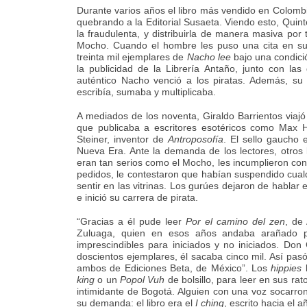
Durante varios años el libro más vendido en Colombia
quebrando a la Editorial Susaeta. Viendo esto, Qui
la fraudulenta, y distribuirla de manera masiva por
Mocho. Cuando el hombre les puso una cita en su bil
treinta mil ejemplares de
Nacho lee
bajo una condició
la publicidad de la Librería Antaño, junto con las
auténtico Nacho venció a los piratas. Además, su 
escribía, sumaba y multiplicaba.
A mediados de los noventa, Giraldo Barrientos viajó 
que publicaba a escritores esotéricos como Max 
Steiner, inventor de
Antroposofía
. El sello gaucho
Nueva Era. Ante la demanda de los lectores, otros l
eran tan serios como el Mocho, les incumplieron con
pedidos, le contestaron que habían suspendido cual
sentir en las vitrinas. Los gurúes dejaron de hablar
e inició su carrera de pirata.
“Gracias a él pude leer
Por el camino del zen
, de
Zuluaga, quien en esos años andaba arañado p
imprescindibles para iniciados y no iniciados. Don
doscientos ejemplares, él sacaba cinco mil. Así pas
ambos de Ediciones Beta, de México”. Los
hippies
b
king
o un
Popol Vuh
de bolsillo, para leer en sus ra
intimidante de Bogotá. Alguien con una voz socarron
su demanda: el libro era el
I ching
, escrito hacia el 