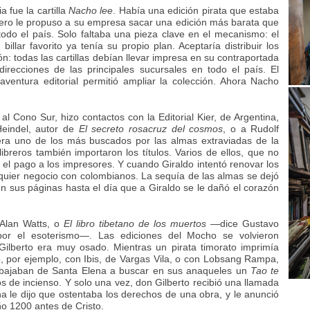
 fue la cartilla
Nacho lee
. Había una edición pirata que estaba
ntero le propuso a su empresa sacar una edición más barata que
 todo el país. Solo faltaba una pieza clave en el mecanismo: el
lar favorito ya tenía su propio plan. Aceptaría distribuir los
n: todas las cartillas debían llevar impresa en su contraportada
 direcciones de las principales sucursales en todo el país. El
aventura editorial permitió ampliar la colección. Ahora Nacho
al Cono Sur, hizo contactos con la Editorial Kier, de Argentina,
Heindel, autor de
El secreto rosacruz del cosmos
, o a Rudolf
 era uno de los más buscados por las almas extraviadas de la
ibreros también importaron los títulos. Varios de ellos, que no
 el pago a los impresores. Y cuando Giraldo intentó renovar los
quier negocio con colombianos. La sequía de las almas se dejó
 en sus páginas hasta el día que a Giraldo se le dañó el corazón
 Alan Watts, o
El libro tibetano de los muertos
—dice Gustavo
or el esoterismo—. Las ediciones del Mocho se volvieron
 Gilberto era muy osado. Mientras un pirata timorato imprimía
ó, por ejemplo, con Ibis, de Vargas Vila, o con Lobsang Rampa,
ajaban de Santa Elena a buscar en sus anaqueles un
Tao te
tos de incienso. Y solo una vez, don Gilberto recibió una llamada
a le dijo que ostentaba los derechos de una obra, y le anunció
año 1200 antes de Cristo.