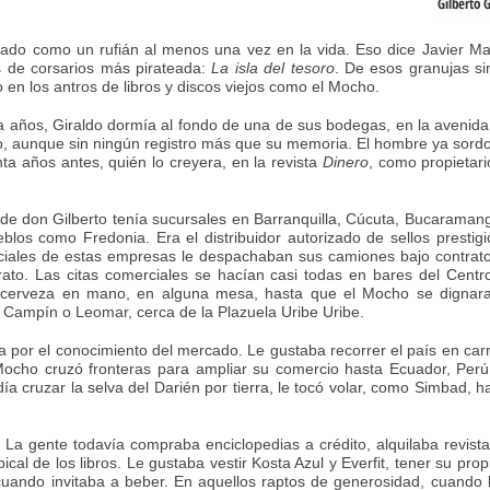
ado como un rufián al menos una vez en la vida. Eso dice Javier Mar
as de corsarios más pirateada:
La isla del tesoro
. De esos granujas sin
 en los antros de libros y discos viejos como el Mocho.
años, Giraldo dormía al fondo de una de sus bodegas, en la avenida 
lo, aunque sin ningún registro más que su memoria. El hombre ya sordo,
a años antes, quién lo creyera, en la revista
Dinero
, como propietar
 de don Gilberto tenía sucursales en Barranquilla, Cúcuta, Bucaraman
los como Fredonia. Era el distribuidor autorizado de sellos presti
ciales de estas empresas le despachaban sus camiones bajo contrato
to. Las citas comerciales se hacían casi todas en bares del Centro 
, cerveza en mano, en alguna mesa, hasta que el Mocho se dignara
 Campín o Leomar, cerca de la Plazuela Uribe Uribe.
da por el conocimiento del mercado. Le gustaba recorrer el país en car
l Mocho cruzó fronteras para ampliar su comercio hasta Ecuador, Per
ía cruzar la selva del Darién por tierra, le tocó volar, como Simbad
. La gente todavía compraba enciclopedias a crédito, alquilaba revista
cal de los libros. Le gustaba vestir Kosta Azul y Everfit, tener su pro
cuando invitaba a beber. En aquellos raptos de generosidad, cuando 