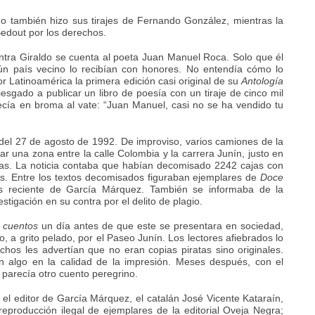
cho también hizo sus tirajes de Fernando González, mientras la
 Bedout por los derechos.
ontra Giraldo se cuenta al poeta Juan Manuel Roca. Solo que él
ún país vecino lo recibían con honores. No entendía cómo lo
r Latinoamérica la primera edición casi original de su
Antología
esgado a publicar un libro de poesía con un tiraje de cinco mil
ecía en broma al vate: “Juan Manuel, casi no se ha vendido tu
 del 27 de agosto de 1992. De improviso, varios camiones de la
ear una zona entre la calle Colombia y la carrera Junín, justo en
gas. La noticia contaba que habían decomisado 2242 cajas con
sos. Entre los textos decomisados figuraban ejemplares de
Doce
s reciente de García Márquez. También se informaba de la
estigación en su contra por el delito de plagio.
 cuentos
un día antes de que este se presentara en sociedad,
, a grito pelado, por el Paseo Junín. Los lectores afiebrados lo
s les advertían que no eran copias piratas sino originales.
n algo en la calidad de la impresión. Meses después, con el
parecía otro cuento peregrino.
 el editor de García Márquez, el catalán José Vicente Kataraín,
eproducción ilegal de ejemplares de la editorial Oveja Negra;