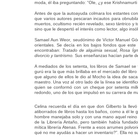
moda, él iba preguntando: “Ole, ¿y ese Krishnamurti 
Antes de que la autoayuda colmara los estantes con su
que varios autores pescaran incautos para obnubilar
muertos, ocultismo recién revelado, sexo tántrico y 
sino que le despertó el interés como lector, algo insól
Samael Aun Weor, seudónimo de Víctor Manuel Gómez
orientales. Se decía en los bajos fondos que este
encontraban:
Tratado de alquimia sexual, Rosa Ígn
divorcio y tantrismo.
Sus enseñanzas hacían parte de 
A mediados de los setenta, los libros de Samael se 
gurú era la que más brillaba en el mercado del libro
que alguno de ellos le dio al Mocho la idea de sac
maestro. Una voz al otro lado de la línea se identifi
quien se conformó con un cheque por setenta millon
redondo, uno de los que impulsó en su carrera de ma
Celina recuerda el día en que don Gilberto la llevó
atiborrados de libros hasta los baños, como a él le 
hombre manejaba solo y con una mano aquel reino d
de la Librería Antaño, pero también había fundado
mítica librería Atenas. Frente a esos arrumes polvorie
qué no me ayudás a hacer un inventario?”. Ella no supo