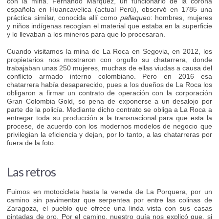
con la mina. Fernando Márquez, un funcionario de la corona
española en Huancavelica (actual Perú), observó en 1785 una
práctica similar, conocida allí como
pallaqueo
: hombres, mujeres
y niños indígenas recogían el material que estaba en la superficie
y lo llevaban a los mineros para que lo procesaran.
Cuando visitamos la mina de La Roca en Segovia, en 2012, los
propietarios nos mostraron con orgullo su chatarrera, donde
trabajaban unas 250 mujeres, muchas de ellas viudas a causa del
conflicto armado interno colombiano. Pero en 2016 esa
chatarrera había desaparecido, pues a los dueños de La Roca los
obligaron a firmar un contrato de operación con la corporación
Gran Colombia Gold, so pena de exponerse a un desalojo por
parte de la policía. Mediante dicho contrato se obliga a La Roca a
entregar toda su producción a la transnacional para que esta la
procese, de acuerdo con los modernos modelos de negocio que
privilegian la eficiencia y dejan, por lo tanto, a las chatarreras por
fuera de la foto.
Las retros
Fuimos en motocicleta hasta la vereda de La Porquera, por un
camino sin pavimentar que serpentea por entre las colinas de
Zaragoza, el pueblo que ofrece una linda vista con sus casas
pintadas de oro. Por el camino, nuestro guía nos explicó que, si