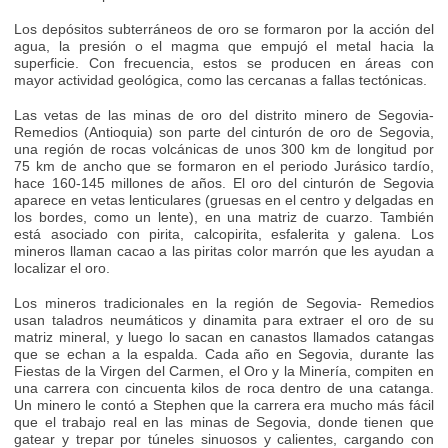
Los depósitos subterráneos de oro se formaron por la acción del
agua, la presión o el magma que empujó el metal hacia la
superficie. Con frecuencia, estos se producen en áreas con
mayor actividad geológica, como las cercanas a fallas tectónicas.
Las vetas de las minas de oro del distrito minero de Segovia-
Remedios (Antioquia) son parte del cinturón de oro de Segovia,
una región de rocas volcánicas de unos 300 km de longitud por
75 km de ancho que se formaron en el periodo Jurásico tardío,
hace 160-145 millones de años. El oro del cinturón de Segovia
aparece en vetas lenticulares (gruesas en el centro y delgadas en
los bordes, como un lente), en una matriz de cuarzo. También
está asociado con pirita, calcopirita, esfalerita y galena. Los
mineros llaman cacao a las piritas color marrón que les ayudan a
localizar el oro.
Los mineros tradicionales en la región de Segovia- Remedios
usan taladros neumáticos y dinamita para extraer el oro de su
matriz mineral, y luego lo sacan en canastos llamados catangas
que se echan a la espalda. Cada año en Segovia, durante las
Fiestas de la Virgen del Carmen, el Oro y la Minería, compiten en
una carrera con cincuenta kilos de roca dentro de una catanga.
Un minero le contó a Stephen que la carrera era mucho más fácil
que el trabajo real en las minas de Segovia, donde tienen que
gatear y trepar por túneles sinuosos y calientes, cargando con