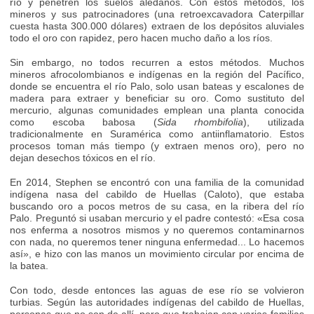
río y penetren los suelos aledaños. Con estos métodos, los
mineros y sus patrocinadores (una retroexcavadora Caterpillar
cuesta hasta 300.000 dólares) extraen de los depósitos aluviales
todo el oro con rapidez, pero hacen mucho daño a los ríos.
Sin embargo, no todos recurren a estos métodos. Muchos
mineros afrocolombianos e indígenas en la región del Pacífico,
donde se encuentra el río Palo, solo usan bateas y escalones de
madera para extraer y beneficiar su oro. Como sustituto del
mercurio, algunas comunidades emplean una planta conocida
como escoba babosa (
Sida rhombifolia
), utilizada
tradicionalmente en Suramérica como antiinflamatorio. Estos
procesos toman más tiempo (y extraen menos oro), pero no
dejan desechos tóxicos en el río.
En 2014, Stephen se encontró con una familia de la comunidad
indígena nasa del cabildo de Huellas (Caloto), que estaba
buscando oro a pocos metros de su casa, en la ribera del río
Palo. Preguntó si usaban mercurio y el padre contestó: «Esa cosa
nos enferma a nosotros mismos y no queremos contaminarnos
con nada, no queremos tener ninguna enfermedad... Lo hacemos
así», e hizo con las manos un movimiento circular por encima de
la batea.
Con todo, desde entonces las aguas de ese río se volvieron
turbias. Según las autoridades indígenas del cabildo de Huellas,
personas que no son de allí, pero que trabajan con varias familias