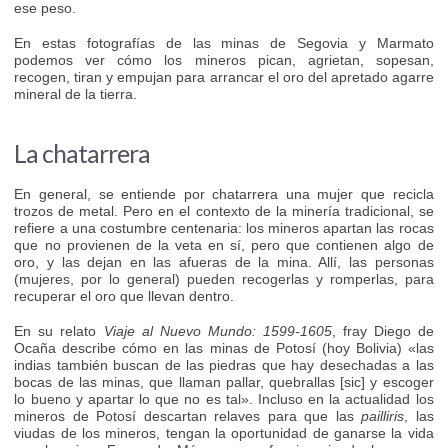
ese peso.
En estas fotografías de las minas de Segovia y Marmato
podemos ver cómo los mineros pican, agrietan, sopesan,
recogen, tiran y empujan para arrancar el oro del apretado agarre
mineral de la tierra.
La chatarrera
En general, se entiende por chatarrera una mujer que recicla
trozos de metal. Pero en el contexto de la minería tradicional, se
refiere a una costumbre centenaria: los mineros apartan las rocas
que no provienen de la veta en sí, pero que contienen algo de
oro, y las dejan en las afueras de la mina. Allí, las personas
(mujeres, por lo general) pueden recogerlas y romperlas, para
recuperar el oro que llevan dentro.
En su relato
Viaje al Nuevo Mundo: 1599-1605
, fray Diego de
Ocaña describe cómo en las minas de Potosí (hoy Bolivia) «las
indias también buscan de las piedras que hay desechadas a las
bocas de las minas, que llaman pallar, quebrallas [sic] y escoger
lo bueno y apartar lo que no es tal». Incluso en la actualidad los
mineros de Potosí descartan relaves para que las
pailliris
, las
viudas de los mineros, tengan la oportunidad de ganarse la vida