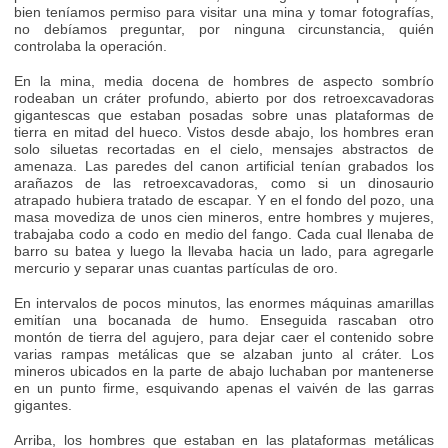
bien teníamos permiso para visitar una mina y tomar fotografías,
no debíamos preguntar, por ninguna circunstancia, quién
controlaba la operación.
En la mina, media docena de hombres de aspecto sombrío
rodeaban un cráter profundo, abierto por dos retroexcavadoras
gigantescas que estaban posadas sobre unas plataformas de
tierra en mitad del hueco. Vistos desde abajo, los hombres eran
solo siluetas recortadas en el cielo, mensajes abstractos de
amenaza. Las paredes del canon artificial tenían grabados los
arañazos de las retroexcavadoras, como si un dinosaurio
atrapado hubiera tratado de escapar. Y en el fondo del pozo, una
masa movediza de unos cien mineros, entre hombres y mujeres,
trabajaba codo a codo en medio del fango. Cada cual llenaba de
barro su batea y luego la llevaba hacia un lado, para agregarle
mercurio y separar unas cuantas partículas de oro.
En intervalos de pocos minutos, las enormes máquinas amarillas
emitían una bocanada de humo. Enseguida rascaban otro
montón de tierra del agujero, para dejar caer el contenido sobre
varias rampas metálicas que se alzaban junto al cráter. Los
mineros ubicados en la parte de abajo luchaban por mantenerse
en un punto firme, esquivando apenas el vaivén de las garras
gigantes.
Arriba, los hombres que estaban en las plataformas metálicas