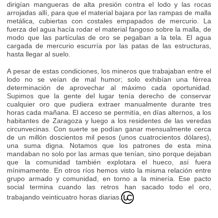
dirigían mangueras de alta presión contra el lodo y las rocas
arrojadas allí, para que el material bajara por las rampas de malla
metálica, cubiertas con costales empapados de mercurio. La
fuerza del agua hacía rodar el material fangoso sobre la malla, de
modo que las partículas de oro se pegaban a la tela. El agua
cargada de mercurio escurría por las patas de las estructuras,
hasta llegar al suelo.
A pesar de estas condiciones, los mineros que trabajaban entre el
lodo no se veían de mal humor; solo exhibían una férrea
determinación de aprovechar al máximo cada oportunidad.
Supimos que la gente del lugar tenía derecho de conservar
cualquier oro que pudiera extraer manualmente durante tres
horas cada mañana. El acceso se permitía, en días alternos, a los
habitantes de Zaragoza y luego a los residentes de las veredas
circunvecinas. Con suerte se podían ganar mensualmente cerca
de un millón doscientos mil pesos (unos cuatrocientos dólares),
una suma digna. Notamos que los patrones de esta mina
mandaban no solo por las armas que tenían, sino porque dejaban
que la comunidad también explotara el hueco, así fuera
mínimamente. En otros ríos hemos visto la misma relación entre
grupo armado y comunidad, en torno a la minería. Ese pacto
social termina cuando las retros han sacado todo el oro,
trabajando veinticuatro horas diarias.