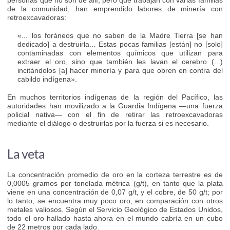
de la comunidad, han emprendido labores de minería con
retroexcavadoras:
«... los foráneos que no saben de la Madre Tierra [se han
dedicado] a destruirla... Estas pocas familias [están] no [solo]
contaminadas con elementos químicos que utilizan para
extraer el oro, sino que también les lavan el cerebro (...)
incitándolos [a] hacer minería y para que obren en contra del
cabildo indígena».
En muchos territorios indígenas de la región del Pacífico, las
autoridades han movilizado a la Guardia Indígena —una fuerza
policial nativa— con el fin de retirar las retroexcavadoras
mediante el diálogo o destruirlas por la fuerza si es necesario.
La veta
La concentración promedio de oro en la corteza terrestre es de
0,0005 gramos por tonelada métrica (g/t), en tanto que la plata
viene en una concentración de 0,07 g/t, y el cobre, de 50 g/t; por
lo tanto, se encuentra muy poco oro, en comparación con otros
metales valiosos. Según el Servicio Geológico de Estados Unidos,
todo el oro hallado hasta ahora en el mundo cabría en un cubo
de 22 metros por cada lado.