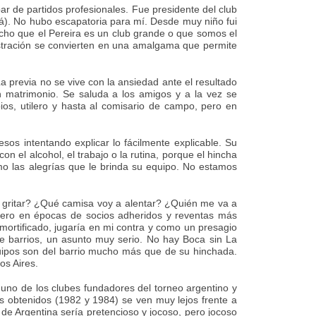
ar de partidos profesionales. Fue presidente del club
lá). No hubo escapatoria para mí. Desde muy niño fui
icho que el Pereira es un club grande o que somos el
rustración se convierten en una amalgama que permite
a previa no se vive con la ansiedad ante el resultado
un matrimonio. Se saluda a los amigos y a la vez se
opios, utilero y hasta al comisario de campo, pero en
os intentando explicar lo fácilmente explicable. Su
 el alcohol, el trabajo o la rutina, porque el hincha
o las alegrías que le brinda su equipo. No estamos
 a gritar? ¿Qué camisa voy a alentar? ¿Quién me va a
 pero en épocas de socios adheridos y reventas más
 mortificado, jugaría en mi contra y como un presagio
de barrios, un asunto muy serio. No hay Boca sin La
equipos son del barrio mucho más que de su hinchada.
os Aires.
e uno de los clubes fundadores del torneo argentino y
s obtenidos (1982 y 1984) se ven muy lejos frente a
de Argentina sería pretencioso y jocoso, pero jocoso