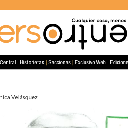
 Central
|
Historietas
|
Secciones
|
Exclusivo Web
|
Edicione
ónica Velásquez