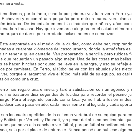
rimera vista.
i modismos, por lo tanto, cuando por primera vez fui a ver a Ferro y
o Etcheverri y encontré una pequeña pero nutrida marea verdiblanc
n iniciaba. De inmediato entendí la dinámica que años y años como 
ondenada a fracasar. Hay que inventarse alegrías en el saludo efímer
a amargura de darse por derrotado incluso antes de comenzar.
 Está empotrada en el medio de la ciudad, como debe ser, respirand
das a cuarenta kilómetros del casco urbano, donde la atmósfera es si
 sin tener a quién cantarle. Van preparando la sencilla pero ruidosa f
os que recuerdan un pasado algo mejor. Una de las cosas más bellas
cos se hacen hinchas por gusto, se lleva en la sangre, y eso se reflej
os por camiseta. En Ferro, al fútbol se va con los abuelos y los nie
er, porque el argentino vive el fútbol más allá de su equipo, es casi 
pasión como una cruz.
rro nos regaló una efímera y tardía satisfacción con un agónico y s
ro me bastaron diez segundos de lucidez para recordar el pésimo ju
urgo. Para el segundo partido como local ya no había ilusión ni des
maldecir cada pase errado, cada movimiento mal logrado y cada oportu
son los cuatro apellidos de la columna vertebral de su equipo para e
Battiste por Vernetti y Rabaelli, y a pesar del abismo sentimental que
sabe que no va a la cancha a ver fútbol, porque fútbol sencillamente n
 sea, solo por el placer de enfurecer. Nunca pensé que hubiese algo más