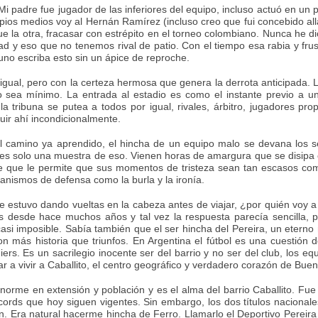
i padre fue jugador de las inferiores del equipo, incluso actuó en un p
opios medios voy al Hernán Ramírez (incluso creo que fui concebido al
 la otra, fracasar con estrépito en el torneo colombiano. Nunca he d
dad y eso que no tenemos rival de patio. Con el tiempo esa rabia y f
uno escriba esto sin un ápice de reproche.
 igual, pero con la certeza hermosa que genera la derrota anticipada. L
lo sea mínimo. La entrada al estadio es como el instante previo a 
la tribuna se putea a todos por igual, rivales, árbitro, jugadores pr
uir ahí incondicionalmente.
l camino ya aprendido, el hincha de un equipo malo se devana los ses
s solo una muestra de eso. Vienen horas de amargura que se disipa con
e que le permite que sus momentos de tristeza sean tan escasos com
anismos de defensa como la burla y la ironía.
e estuvo dando vueltas en la cabeza antes de viajar, ¿por quién voy
s desde hace muchos años y tal vez la respuesta parecía sencilla,
asi imposible. Sabía también que el ser hincha del Pereira, un eterno
n más historia que triunfos. En Argentina el fútbol es una cuestión 
iers. Es un sacrilegio inocente ser del barrio y no ser del club, los 
r a vivir a Caballito, el centro geográfico y verdadero corazón de Buen
 enorme en extensión y población y es el alma del barrio Caballito. Fu
ords que hoy siguen vigentes. Sin embargo, los dos títulos nacionale
n. Era natural hacerme hincha de Ferro. Llamarlo el Deportivo Pereira 