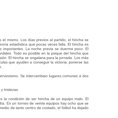
s el mismo. Los días previos al partido, el hincha se
oria estadística que pocas veces falla. El hincha es
te importantes. La noche previa se duerme poco. El
ardides. Todo es posible en la psique del hincha que
asión. El hincha se engalana para la jornada. Los más
culas que ayuden a conseguir la victoria: ponerse las
o.
 nerviosismo. Se intercambian lugares comunes a dos
y tristezas.
 es la condición de ser hincha de un equipo malo. El
l día. En un torneo de veinte equipos hay ocho que se
edio de tanto centro de costado, el fútbol ha dejado