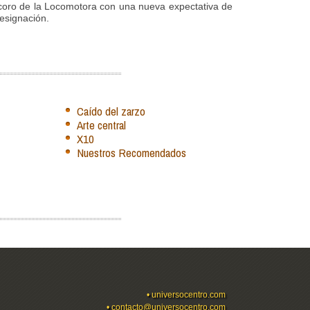
l coro de la Locomotora con una nueva expectativa de
esignación.
Caído del zarzo
Arte central
X10
Nuestros Recomendados
•
universocentro.com
•
contacto@universocentro.com