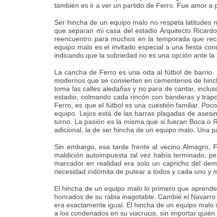
también es ir a ver un partido de Ferro. Fue amor a p
Ser hincha de un equipo malo no respeta latitudes n
que separan mi casa del estadio Arquitecto Ricard
reencuentro para muchos en la temporada que recié
equipo malo es el invitado especial a una fiesta c
indicando que la sobriedad no es una opción ante l
La cancha de Ferro es una oda al fútbol de barrio.
modernos que se convierten en cementerios de hincha
toma las calles aledañas y no para de cantar, incluso
estadio, colmando cada rincón con banderas y trap
Ferro, es que el fútbol es una cuestión familiar. Po
equipo. Lejos está de las barras plagadas de asesin
turno. La pasión es la misma que si fueran Boca o Riv
adicional, la de ser hincha de un equipo malo. Una 
Sin embargo, esa tarde frente al vecino Almagro, Fe
maldición autoimpuesta tal vez había terminado, pe
marcador en realidad era solo un capricho del demi
necesidad indómita de putear a todos y cada uno y 
El hincha de un equipo malo lo primero que aprende 
honrados de su rabia inagotable. Cambié el Navarro y 
era exactamente igual. El hincha de un equipo malo 
a los condenados en su viacrucis, sin importar quién