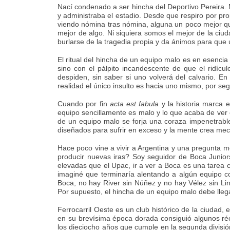
Nací condenado a ser hincha del Deportivo Pereira. M
y administraba el estadio. Desde que respiro por pr
viendo nómina tras nómina, alguna un poco mejor que
mejor de algo. Ni siquiera somos el mejor de la ciu
burlarse de la tragedia propia y da ánimos para que 
El ritual del hincha de un equipo malo es en esencia
sino con el pálpito incandescente de que el ridícu
despiden, sin saber si uno volverá del calvario. En 
realidad el único insulto es hacia uno mismo, por seg
Cuando por fin
acta est fabula
y la historia marca e
equipo sencillamente es malo y lo que acaba de ver e
de un equipo malo se forja una coraza impenetrabl
diseñados para sufrir en exceso y la mente crea mec
Hace poco vine a vivir a Argentina y una pregunta m
producir nuevas iras? Soy seguidor de Boca Junior
elevadas que el Upac, ir a ver a Boca es una tarea c
imaginé que terminaría alentando a algún equipo co
Boca, no hay River sin Núñez y no hay Vélez sin Lin
Por supuesto, el hincha de un equipo malo debe llega
Ferrocarril Oeste es un club histórico de la ciudad,
en su brevísima época dorada consiguió algunos réc
los dieciocho años que cumple en la segunda divisió