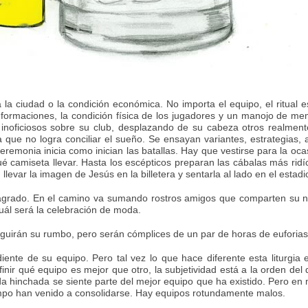
a la ciudad o la condición económica. No importa el equipo, el ritual e
formaciones, la condición física de los jugadores y un manojo de mem
inoficiosos sobre su club, desplazando de su cabeza otros realmen
a que no logra conciliar el sueño. Se ensayan variantes, estrategias, 
remonia inicia como inician las batallas. Hay que vestirse para la oc
é camiseta llevar. Hasta los escépticos preparan las cábalas más ridí
llevar la imagen de Jesús en la billetera y sentarla al lado en el estadi
ar sagrado. En el camino va sumando rostros amigos que comparten su
cuál será la celebración de moda.
guirán su rumbo, pero serán cómplices de un par de horas de euforias 
ndiente de su equipo. Pero tal vez lo que hace diferente esta liturgia
finir qué equipo es mejor que otro, la subjetividad está a la orden de
 hinchada se siente parte del mejor equipo que ha existido. Pero en m
empo han venido a consolidarse. Hay equipos rotundamente malos.