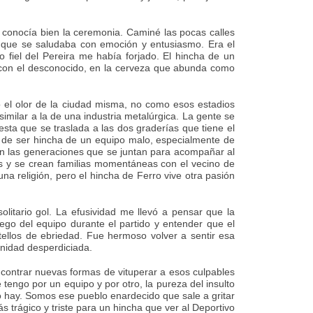
a conocía bien la ceremonia. Caminé las pocas calles
a que se saludaba con emoción y entusiasmo. Era el
fiel del Pereira me había forjado. El hincha de un
o con el desconocido, en la cerveza que abunda como
o el olor de la ciudad misma, no como esos estadios
milar a la de una industria metalúrgica. La gente se
iesta que se traslada a las dos graderías que tiene el
 de ser hincha de un equipo malo, especialmente de
a en las generaciones que se juntan para acompañar al
tos y se crean familias momentáneas con el vecino de
una religión, pero el hincha de Ferro vive otra pasión
olitario gol. La efusividad me llevó a pensar que la
ego del equipo durante el partido y entender que el
tellos de ebriedad. Fue hermoso volver a sentir esa
nidad desperdiciada.
ncontrar nuevas formas de vituperar a esos culpables
 tengo por un equipo y por otro, la pureza del insulto
o hay. Somos ese pueblo enardecido que sale a gritar
 trágico y triste para un hincha que ver al Deportivo