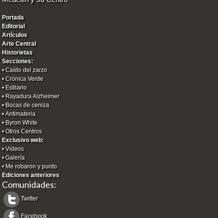
Portada
Editorial
Artículos
Arte Central
Historietas
Secciones:
•
Caído del zarzo
•
Crónica Verde
•
Estilario
•
Rayadura Alzheimer
•
Bocas de ceniza
•
Antimateria
•
Byron White
•
Otros Centros
Exclusivo web:
•
Videos
•
Galería
•
Me robaron y punto
Ediciones anteriores
Comunidades:
Twitter
Facebook