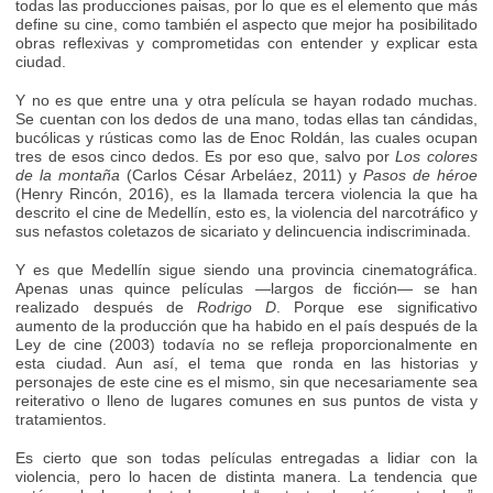
todas las producciones paisas, por lo que es el elemento que más
define su cine, como también el aspecto que mejor ha posibilitado
obras reflexivas y comprometidas con entender y explicar esta
ciudad.
Y no es que entre una y otra película se hayan rodado muchas.
Se cuentan con los dedos de una mano, todas ellas tan cándidas,
bucólicas y rústicas como las de Enoc Roldán, las cuales ocupan
tres de esos cinco dedos. Es por eso que, salvo por
Los colores
de la montaña
(Carlos César Arbeláez, 2011) y
Pasos de héroe
(Henry Rincón, 2016), es la llamada tercera violencia la que ha
descrito el cine de Medellín, esto es, la violencia del narcotráfico y
sus nefastos coletazos de sicariato y delincuencia indiscriminada.
Y es que Medellín sigue siendo una provincia cinematográfica.
Apenas unas quince películas —largos de ficción— se han
realizado después de
Rodrigo D
. Porque ese significativo
aumento de la producción que ha habido en el país después de la
Ley de cine (2003) todavía no se refleja proporcionalmente en
esta ciudad. Aun así, el tema que ronda en las historias y
personajes de este cine es el mismo, sin que necesariamente sea
reiterativo o lleno de lugares comunes en sus puntos de vista y
tratamientos.
Es cierto que son todas películas entregadas a lidiar con la
violencia, pero lo hacen de distinta manera. La tendencia que