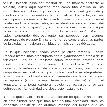
ver la violencia pasa por mostrar de una manera diferente al
violento, quien aquí aparece más como una víctima de las
circunstancias históricas y sociales de una ciudad golpeada y
condicionada por las mafias y la marginalidad. De hecho, se trata
de un personaje más atractivo que la misma protagonista, pues el
relato conduce al espectador, en su identificación con Jesús, del
desprecio a la compasión, y en medio de ese proceso consigue
acercarse y comprender su ingenuidad y su exclusión. Por otro
lado, sorprende dolorosamente su parecido con algunos
personajes de
Rodrigo D
y su entorno. Es como si algunas partes
de la ciudad no hubieran cambiado en más de tres décadas.
En lo que coinciden todas estas películas también —salvo
Rosario tijeras
, más preocupada por la
glamurización
propia de la
televisión— es en el realismo como imperativo estético para
contar estas historias y personajes de la violencia. Y con ese
realismo, la autenticidad de los actores naturales, con toda su
carga de violencia al saber que muchos de ellos se interpretaban
a sí mismos. Todo esto se complementa con la ciudad como
protagonista (como paisaje, tema y circunstancia) y con el
lenguaje, una jerga callejera repleta de palabras y énfasis
definidos por la hostilidad y el desprecio hacia el otro.
Y no es que la violencia sea una obsesión de quienes hacen cine
en esta ciudad, sino que más bien es una necesidad, pues los
cineastas hablan de los dramas intensos del mundo que los