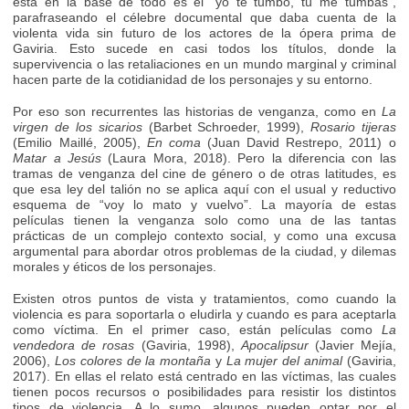
está en la base de todo es el “yo te tumbo, tú me tumbas”,
parafraseando el célebre documental que daba cuenta de la
violenta vida sin futuro de los actores de la ópera prima de
Gaviria. Esto sucede en casi todos los títulos, donde la
supervivencia o las retaliaciones en un mundo marginal y criminal
hacen parte de la cotidianidad de los personajes y su entorno.
Por eso son recurrentes las historias de venganza, como en
La
virgen de los sicarios
(Barbet Schroeder, 1999),
Rosario tijeras
(Emilio Maillé, 2005),
En coma
(Juan David Restrepo, 2011) o
Matar a Jesús
(Laura Mora, 2018). Pero la diferencia con las
tramas de venganza del cine de género o de otras latitudes, es
que esa ley del talión no se aplica aquí con el usual y reductivo
esquema de “voy lo mato y vuelvo”. La mayoría de estas
películas tienen la venganza solo como una de las tantas
prácticas de un complejo contexto social, y como una excusa
argumental para abordar otros problemas de la ciudad, y dilemas
morales y éticos de los personajes.
Existen otros puntos de vista y tratamientos, como cuando la
violencia es para soportarla o eludirla y cuando es para aceptarla
como víctima. En el primer caso, están películas como
La
vendedora de rosas
(Gaviria, 1998),
Apocalipsur
(Javier Mejía,
2006),
Los colores de la montaña
y
La mujer del animal
(Gaviria,
2017). En ellas el relato está centrado en las víctimas, las cuales
tienen pocos recursos o posibilidades para resistir los distintos
tipos de violencia. A lo sumo, algunos pueden optar por el