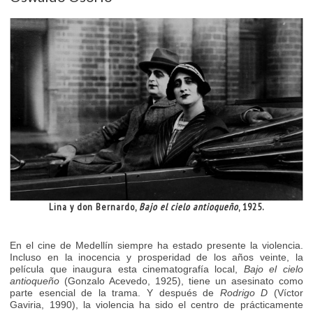
Lina y don Bernardo,
Bajo el cielo antioqueño
, 1925.
En el cine de Medellín siempre ha estado presente la violencia.
Incluso en la inocencia y prosperidad de los años veinte, la
película que inaugura esta cinematografía local,
Bajo el cielo
antioqueño
(Gonzalo Acevedo, 1925), tiene un asesinato como
parte esencial de la trama. Y después de
Rodrigo D
(Víctor
Gaviria, 1990), la violencia ha sido el centro de prácticamente