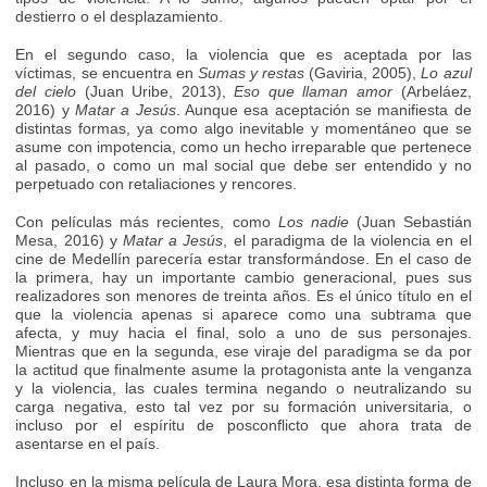
destierro o el desplazamiento.
En el segundo caso, la violencia que es aceptada por las
víctimas, se encuentra en
Sumas y restas
(Gaviria, 2005),
Lo azul
del cielo
(Juan Uribe, 2013),
Eso que llaman amor
(Arbeláez,
2016) y
Matar a Jesús
. Aunque esa aceptación se manifiesta de
distintas formas, ya como algo inevitable y momentáneo que se
asume con impotencia, como un hecho irreparable que pertenece
al pasado, o como un mal social que debe ser entendido y no
perpetuado con retaliaciones y rencores.
Con películas más recientes, como
Los nadie
(Juan Sebastián
Mesa, 2016) y
Matar a Jesús
, el paradigma de la violencia en el
cine de Medellín parecería estar transformándose. En el caso de
la primera, hay un importante cambio generacional, pues sus
realizadores son menores de treinta años. Es el único título en el
que la violencia apenas si aparece como una subtrama que
afecta, y muy hacia el final, solo a uno de sus personajes.
Mientras que en la segunda, ese viraje del paradigma se da por
la actitud que finalmente asume la protagonista ante la venganza
y la violencia, las cuales termina negando o neutralizando su
carga negativa, esto tal vez por su formación universitaria, o
incluso por el espíritu de posconflicto que ahora trata de
asentarse en el país.
Incluso en la misma película de Laura Mora, esa distinta forma de