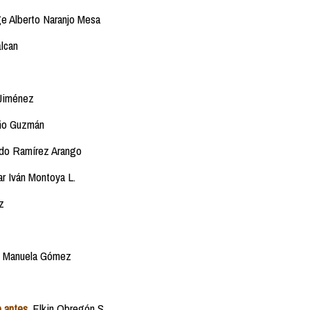
e Alberto Naranjo Mesa
lcan
 Jiménez
ño Guzmán
do Ramírez Arango
r Iván Montoya L.
z
o, Manuela Gómez
 antes.
Elkin Obregón S.