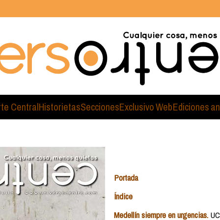
rte Central
Historietas
Secciones
Exclusivo Web
Ediciones an
Portada
Índice
Medellín siempre en urgencias.
UC