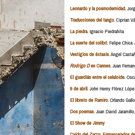
Leonardo y la posmodernidad.
Jorg
Traducciones del tango.
Ciprian Vă
La piedra.
Ignacio Piedrahíta
La suerte del colibrí.
Felipe Chica
Vestigios de éxtasis.
Ángel Casta
Rodrigo D
en Cannes.
Juan Fernan
El guardián entre el celuloide.
Osca
9 de abril.
John Henry Flórez Lópe
El libreto de Ramiro.
Orlando Gallo
Dos poemas.
Juan David Jaramill
El Show de Jimmy
Caído del Zarzo: Enmascarados de