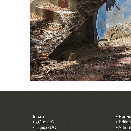
Inicio
• Porta
• ¿Qué es?
• Editori
• Equipo UC
• Artícu