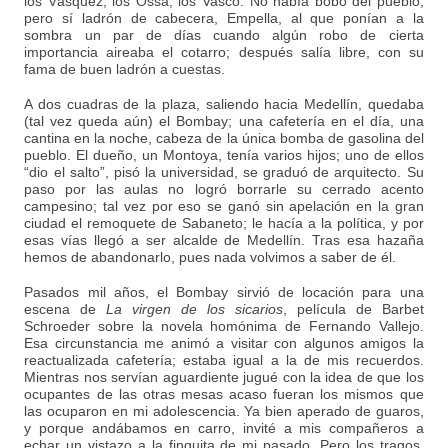
los Vásquez, los Ossa, los Vasco. No había bobo del pueblo,
pero sí ladrón de cabecera, Empella, al que ponían a la
sombra un par de días cuando algún robo de cierta
importancia aireaba el cotarro; después salía libre, con su
fama de buen ladrón a cuestas.
A dos cuadras de la plaza, saliendo hacia Medellín, quedaba
(tal vez queda aún) el Bombay; una cafetería en el día, una
cantina en la noche, cabeza de la única bomba de gasolina del
pueblo. El dueño, un Montoya, tenía varios hijos; uno de ellos
“dio el salto”, pisó la universidad, se graduó de arquitecto. Su
paso por las aulas no logró borrarle su cerrado acento
campesino; tal vez por eso se ganó sin apelación en la gran
ciudad el remoquete de Sabaneto; le hacía a la política, y por
esas vías llegó a ser alcalde de Medellín. Tras esa hazaña
hemos de abandonarlo, pues nada volvimos a saber de él.
Pasados mil años, el Bombay sirvió de locación para una
escena de
La virgen de los sicarios
, película de Barbet
Schroeder sobre la novela homónima de Fernando Vallejo.
Esa circunstancia me animó a visitar con algunos amigos la
reactualizada cafetería; estaba igual a la de mis recuerdos.
Mientras nos servían aguardiente jugué con la idea de que los
ocupantes de las otras mesas acaso fueran los mismos que
las ocuparon en mi adolescencia. Ya bien aperado de guaros,
y porque andábamos en carro, invité a mis compañeros a
echar un vistazo a la finquita de mi pasado. Pero los tragos,