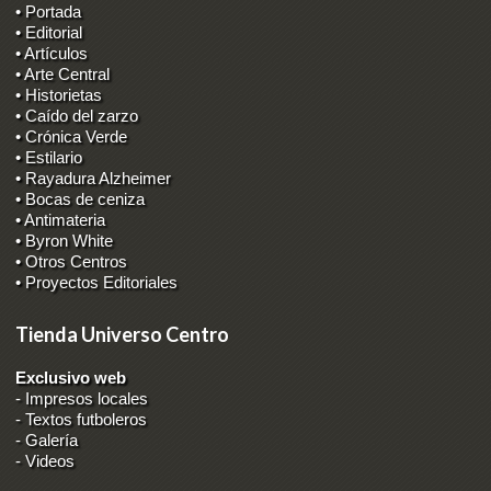
• Portada
• Editorial
• Artículos
• Arte Central
• Historietas
• Caído del zarzo
• Crónica Verde
• Estilario
• Rayadura Alzheimer
• Bocas de ceniza
• Antimateria
• Byron White
• Otros Centros
• Proyectos Editoriales
Tienda Universo Centro
Exclusivo web
-
Impresos locales
-
Textos futboleros
-
Galería
-
Videos