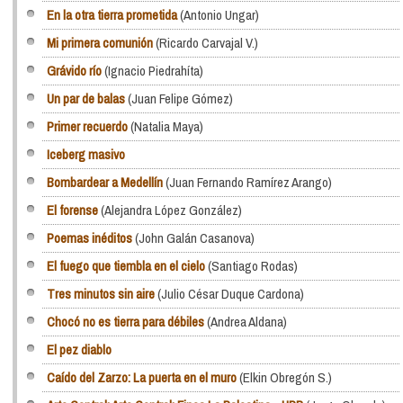
En la otra tierra prometida
(Antonio Ungar)
Mi primera comunión
(Ricardo Carvajal V.)
Grávido río
(Ignacio Piedrahíta)
Un par de balas
(Juan Felipe Gómez)
Primer recuerdo
(Natalia Maya)
Iceberg masivo
Bombardear a Medellín
(Juan Fernando Ramírez Arango)
El forense
(Alejandra López González)
Poemas inéditos
(John Galán Casanova)
El fuego que tiembla en el cielo
(Santiago Rodas)
Tres minutos sin aire
(Julio César Duque Cardona)
Chocó no es tierra para débiles
(Andrea Aldana)
El pez diablo
Caído del Zarzo: La puerta en el muro
(Elkin Obregón S.)