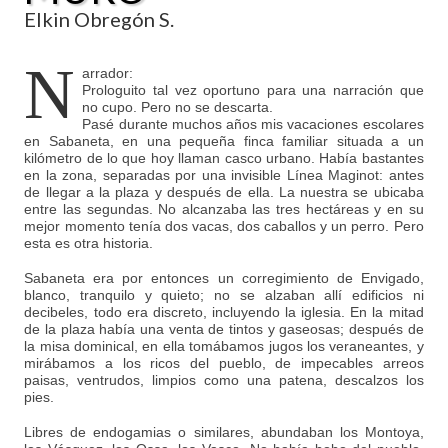
Elkin Obregón S.
N
arrador:
Prologuito tal vez oportuno para una narración que
no cupo. Pero no se descarta.
Pasé durante muchos años mis vacaciones escolares
en Sabaneta, en una pequeña finca familiar situada a un
kilómetro de lo que hoy llaman casco urbano. Había bastantes
en la zona, separadas por una invisible Línea Maginot: antes
de llegar a la plaza y después de ella. La nuestra se ubicaba
entre las segundas. No alcanzaba las tres hectáreas y en su
mejor momento tenía dos vacas, dos caballos y un perro. Pero
esta es otra historia.
Sabaneta era por entonces un corregimiento de Envigado,
blanco, tranquilo y quieto; no se alzaban allí edificios ni
decibeles, todo era discreto, incluyendo la iglesia. En la mitad
de la plaza había una venta de tintos y gaseosas; después de
la misa dominical, en ella tomábamos jugos los veraneantes, y
mirábamos a los ricos del pueblo, de impecables arreos
paisas, ventrudos, limpios como una patena, descalzos los
pies.
Libres de endogamias o similares, abundaban los Montoya,