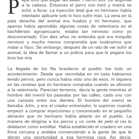
P
a la cabeza. Entonces el perro nos miró y mamá se
echó a llorar. La inyección letal que mi hermano había
intentado aplicarle solo lo hizo sufrir más. La vena en la
pata derecha del animal era huidiza y mi hermano, que
apenas había aprendido algunas cosas de veterinaria en el
bachillerato agropecuario, estaba tan nervioso como yo
desconcertado. Con diez años no entendía qué era moquillo
nervioso y mucho menos comprendía que tuviéramos que
matar a Yaco. Sin embargo, después de un rato de ver sufrir al
animal, la idea de llamar a un policía para que le pegara los
tiros fue mía.
La llegada de los fila brasileros al pueblo fue todo un
acontecimiento. Desde que recordaba en mi casa habíamos
tenido perros, pero nunca había visto uno de esos, ni siquiera
en las revistas que mi hermano compraba cuando se aficionó
a la veterinaria. Parecían terneros, decía la gente mientras el
hombre del overol los paseaba por las calles, cada uno con
una canasta entre sus dientes. El hombre del overol se
llamaba John, y era el criador-entrenador, lo supimos cuando
empezó a comprar inyecciones y concentrado en el pequeño
almacén que mi hermano había abierto en el pueblo. La
manera de dirigirse a los perros y un corte de pelo al ras lo
delataron como exmilitar. Había establecido el criadero en una
finca cercana y andaba convenciendo a la gente de que le
dieran una oportunidad a esa hermosa raza. Así decía: