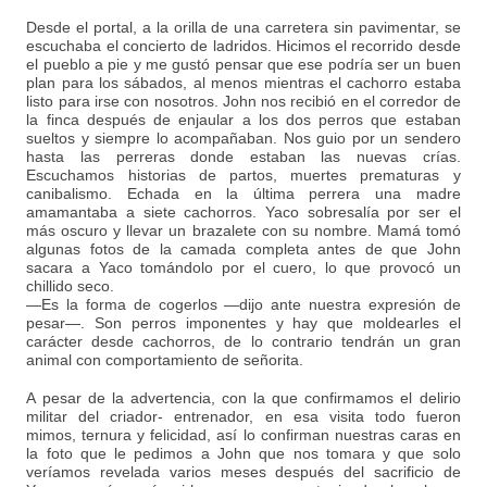
Desde el portal, a la orilla de una carretera sin pavimentar, se
escuchaba el concierto de ladridos. Hicimos el recorrido desde
el pueblo a pie y me gustó pensar que ese podría ser un buen
plan para los sábados, al menos mientras el cachorro estaba
listo para irse con nosotros. John nos recibió en el corredor de
la finca después de enjaular a los dos perros que estaban
sueltos y siempre lo acompañaban. Nos guio por un sendero
hasta las perreras donde estaban las nuevas crías.
Escuchamos historias de partos, muertes prematuras y
canibalismo. Echada en la última perrera una madre
amamantaba a siete cachorros. Yaco sobresalía por ser el
más oscuro y llevar un brazalete con su nombre. Mamá tomó
algunas fotos de la camada completa antes de que John
sacara a Yaco tomándolo por el cuero, lo que provocó un
chillido seco.
—Es la forma de cogerlos —dijo ante nuestra expresión de
pesar—. Son perros imponentes y hay que moldearles el
carácter desde cachorros, de lo contrario tendrán un gran
animal con comportamiento de señorita.
A pesar de la advertencia, con la que confirmamos el delirio
militar del criador- entrenador, en esa visita todo fueron
mimos, ternura y felicidad, así lo confirman nuestras caras en
la foto que le pedimos a John que nos tomara y que solo
veríamos revelada varios meses después del sacrificio de