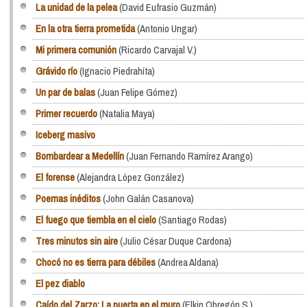
La unidad de la pelea
(David Eufrasio Guzmán)
En la otra tierra prometida
(Antonio Ungar)
Mi primera comunión
(Ricardo Carvajal V.)
Grávido río
(Ignacio Piedrahíta)
Un par de balas
(Juan Felipe Gómez)
Primer recuerdo
(Natalia Maya)
Iceberg masivo
Bombardear a Medellín
(Juan Fernando Ramírez Arango)
El forense
(Alejandra López González)
Poemas inéditos
(John Galán Casanova)
El fuego que tiembla en el cielo
(Santiago Rodas)
Tres minutos sin aire
(Julio César Duque Cardona)
Chocó no es tierra para débiles
(Andrea Aldana)
El pez diablo
Caído del Zarzo: La puerta en el muro
(Elkin Obregón S.)