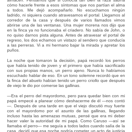
almacén. Pensamos que si conocía tan bien la raza sabría
cómo hacerle frente a esos síntomas que nos partían el alma
a todos. Me dejó acompañarlo. No escuchamos ningún
ladrido, ni siquiera cuando atravesamos el portal. Llegamos al
corredor de la casa y después de varios llamados vimos
abrirse una de las ventanas. Una mujer morena nos dijo que
en la finca ya no funcionaba el criadero. No sabía de John, o
no quiso darnos pista alguna. Antes de atravesar el portal de
regreso, los dos echamos un vistazo al sendero que conducía
a las perreras. Vi a mi hermano bajar la mirada y apretar los
puños.
La noche que tomaron la decisión, papá recordó los perros
que había tenido de joven y el primero que había sacrificado
con sus propias manos, un perro ajeno. Nunca lo habíamos
escuchado hablar de eso. En un tono solemne recordó que en
la finca del abuelo habían tenido un perro criollo que después
de viejo le dio por comerse las gallinas.
—Era el perro del mayordomo, pero para quedar bien con mi
papá empecé a planear cómo deshacerme de él —nos contó
—. Después de una tarde en que el viejo discutió muy fuerte
con el mayordomo por el asunto de las gallinas, llegando
incluso hasta las amenazas mutuas, pensé que era mi deber
hacer valer la autoridad de mi papá. Como Caruso —así se
llamaba el perro— me seguía a todos lados cuando salía de la
casa, decidí que esa noche podría cometer un acto de justicia