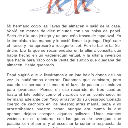
Mi hermano cogió las llaves del almacén y salió de la casa.
Volvió en menos de diez minutos con una bolsa de papel.
Sacó de ella una jeringa y un pequeño frasco de tapa azul. Ya
le temblaban las manos y le costó llenar la jeringa. Dejó caer
el frasco y me apresuré a recogerlo. Leí: Pen-to-bar-bi-tal So-
di-um. Era lo que se recomendaba en la última consulta que
había hecho en un vademécum virtual, y la última inversión
que hacía para Yaco con la venta del surtido que quedaba del
almacén. Había quebrado.
Papá sugirió que lo lleváramos a un lote baldío donde de una
vez lo pudiéramos enterrar. Dudamos que caminara, pero
cuando mi hermano le mostró el lazo de pasear se esforzó
para levantarse. Pienso en ese recorrido de tres cuadras
hasta el lote baldío como el viacrucis de un condenado: mi
hermano adelante con Yaco arrastrando su desproporcionado
cuerpo de cachorro en los huesos; atrás mamá, papá y yo
arrastrábamos nuestro pesar, aunque era mamá la que
apenas dejaba escapar algunos sollozos. Unos cuantos
vecinos no se quedaron con las ganas de averiguar qué
pasaba con el perro, y al escuchar la cortante respuesta de