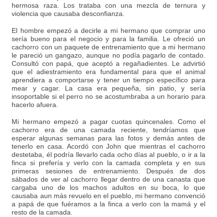
hermosa raza. Los trataba con una mezcla de ternura y
violencia que causaba desconfianza.
El hombre empezó a decirle a mi hermano que comprar uno
sería bueno para el negocio y para la familia. Le ofreció un
cachorro con un paquete de entrenamiento que a mi hermano
le pareció un gangazo, aunque no podía pagarlo de contado.
Consultó con papá, que aceptó a regañadientes. Le advirtió
que el adiestramiento era fundamental para que el animal
aprendiera a comportarse y tener un tiempo específico para
mear y cagar. La casa era pequeña, sin patio, y sería
insoportable si el perro no se acostumbraba a un horario para
hacerlo afuera.
Mi hermano empezó a pagar cuotas quincenales. Como el
cachorro era de una camada reciente, tendríamos que
esperar algunas semanas para las fotos y demás antes de
tenerlo en casa. Acordó con John que mientras el cachorro
destetaba, él podría llevarlo cada ocho días al pueblo, o ir a la
finca si prefería y verlo con la camada completa y en sus
primeras sesiones de entrenamiento. Después de dos
sábados de ver al cachorro llegar dentro de una canasta que
cargaba uno de los machos adultos en su boca, lo que
causaba aun más revuelo en el pueblo, mi hermano convenció
a papá de que fuéramos a la finca a verlo con la mamá y el
resto de la camada.