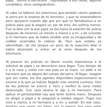
papá, “vamos a sacrificarlo”, regresaban a sus casas, algunos
condolidos, otros santiguándose.
Al cabo no faltaron los chismosos que también vieron padecer
al perro por la torpeza de mi hermano, y que se sorprendieron
pero apoyaron cuando dije que por qué no llamábamos a un
policía para que le pegara un par de tiros. Así sufriría menos.
Fue la idea con la que papá se fue hacia la estación de policía
después de mirarnos un minuto a mamá y a mí, y de consolar
a mi hermano que se había rendido ante su incapacidad y de
rodillas acariciaba la cabeza de Yaco que estaba ya
adormilado, tal vez porque un poco de la inyección letal sí
había alcanzado a entrar en la vena después de los
pinchazos.
Al parecer los policías no dieron mucha importancia a la
solicitud de papá y se demoraron para llegar. Tuvo tiempo de
ir a la casa y volvió con una pala en la mano. Le pidió a mi
hermano que se alejara del cuerpo del perro. Al llegar, imagino
que por rutina, los dos agentes disponibles inspeccionaron la
escena a la que ya habían llegado más vecinos curiosos. Uno
de los policías se acercó a Yaco y verificó la vena medio
destrozada. Con cara severa le dijo a mi hermano: Para
aplicar el pentobarbital hay que tener buena mano. Después
se dirigió a papá y le preguntó si estaba seguro. Papá nos
miró a mamá, a mi hermano y a mí, y asintió. En ese caso,
tendrán que pagar las balas, por lo menos dos para estar