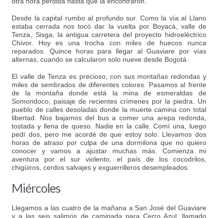
otra hora perdida hasta que la encontraron.
Desde la capital rumbo al profundo sur. Como la vía al Llano
estaba cerrada nos tocó dar la vuelta por Boyacá, valle de
Tenza, Sisga, la antigua carretera del proyecto hidroeléctrico
Chivor. Hoy es una trocha con miles de huecos nunca
reparados. Quince horas para llegar al Guaviare por vías
alternas, cuando se calcularon solo nueve desde Bogotá.
El valle de Tenza es precioso, con sus montañas redondas y
miles de sembrados de diferentes colores. Pasamos al frente
de la montaña donde está la mina de esmeraldas de
Somondoco, paisaje de recientes crímenes por la piedra. Un
pueblo de calles desoladas donde la muerte camina con total
libertad. Nos bajamos del bus a comer una arepa redonda,
tostada y llena de queso. Nadie en la calle. Comí una, luego
pedí dos, pero me acordé de que estoy solo. Llevamos dos
horas de atraso por culpa de una dormilona que no quiero
conocer y vamos a ajustar muchas más. Comienza mi
aventura por el sur violento, el país de los cocodrilos,
chigüiros, cerdos salvajes y exguerrilleros desempleados.
Miércoles
Llegamos a las cuatro de la mañana a San José del Guaviare
y a las seis salimos de caminada para Cerro Azul, llamado