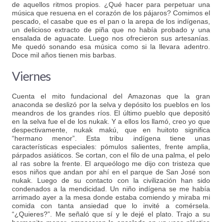
de aquellos ritmos propios. ¿Qué hacer para perpetuar una
música que resuena en el corazón de los pájaros? Comimos el
pescado, el casabe que es el pan o la arepa de los indígenas,
un delicioso extracto de piña que no había probado y una
ensalada de aguacate. Luego nos ofrecieron sus artesanías.
Me quedó sonando esa música como si la llevara adentro.
Doce mil años tienen mis barbas.
Viernes
Cuenta el mito fundacional del Amazonas que la gran
anaconda se deslizó por la selva y depósito los pueblos en los
meandros de los grandes ríos. El último pueblo que depositó
en la selva fue el de los nukak. Y a ellos los llamó, creo yo que
despectivamente, nukak makú, que en huitoto significa
“hermano menor”. Esta tribu indígena tiene unas
características especiales: pómulos salientes, frente amplia,
párpados asiáticos. Se cortan, con el filo de una palma, el pelo
al ras sobre la frente. El arqueólogo me dijo con tristeza que
esos niños que andan por ahí en el parque de San José son
nukak. Luego de su contacto con la civilización han sido
condenados a la mendicidad. Un niño indígena se me había
arrimado ayer a la mesa donde estaba comiendo y miraba mi
comida con tanta ansiedad que lo invité a comérsela.
“¿Quieres?”. Me señaló que sí y le dejé el plato. Trajo a su