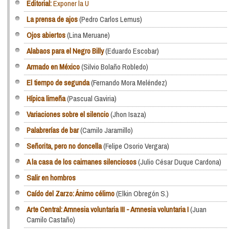
Editorial:
Exponer la U
La prensa de ajos
(Pedro Carlos Lemus)
Ojos abiertos
(Lina Meruane)
Alabaos para el Negro Billy
(Eduardo Escobar)
Armado en México
(Silvio Bolaño Robledo)
El tiempo de segunda
(Fernando Mora Meléndez)
Hípica limeña
(Pascual Gaviria)
Variaciones sobre el silencio
(Jhon Isaza)
Palabrerías de bar
(Camilo Jaramillo)
Señorita, pero no doncella
(Felipe Osorio Vergara)
A la casa de los caimanes silenciosos
(Julio César Duque Cardona)
Salir en hombros
Caído del Zarzo: Ánimo célimo
(Elkin Obregón S.)
Arte Central: Amnesia voluntaria III - Amnesia voluntaria I
(Juan
Camilo Castaño)