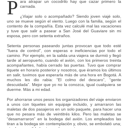
P
ara atrapar un cocodrilo hay que cazar primero la
carnada.
¿Viajar solo o acompañado? Siendo joven viajé solo,
uno se mueve según el viento. Luego con la familia, según el
contento de la compañía. Esta vez calculé mal las vacaciones
y tuve que salir a pasear a San José del Guaviare sin mi
esposa, pero con setenta extraños.
Setenta personas paseando juntas provocan que todo esté
“fuera de control”, con esperas e ineficiencias por todo el
camino. Por ejemplo, en la salida una viajera se durmió y llegó
tarde al aeropuerto, cuando el avión, con los primeros treinta
acompañantes, había cerrado las puertas. Tuvo que comprar
tiquete en horario posterior y nosotros, que éramos los últimos
en salir, tuvimos que esperarla más de una hora en Bogotá. A
muchos les dio rabia: “El colmo del descaro”, “gente
descuidada”. Mejor que yo no la conozca, igual cualquiera se
duerme. Más a mi edad.
Por ahorrarse unos pesos los organizadores del viaje enviaron
a unos con tiquetes sin equipaje incluido, y amarraron las
maletas de dos pasajeros en un solo paquete, para hacer una
que no pesara más de veintitrés kilos. Pero las maletas se
“desamarraron” en la bodega del avión. Los empleados las
tiran a la bodega sin contemplación y, obvio, se embolató una;