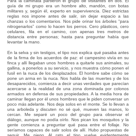
Para la caminata partieron el grupo de visitantes en dos. El
guía de mi grupo era un hombre alto, mandón, con botas
militares y, según él, experto en supervivencia. Diez estrictas
reglas nos impone antes de salir, sin dejar espacio a las
chanzas o los comentarios. Nos pide orinar los árboles “para
nitrogenarlos” como lo hacen los perros. Cero plásticos, cero
celulares, fila en el camino, con apenas tres metros de
distancia entre personas; hasta para preguntar había que
levantar la mano.
En la selva y sin testigos, el tipo nos explica qué pasaba antes
de la firma de los acuerdos de paz: el campesino vivía en su
finca y allí llegaban unos hombres a quitarle sus animales, su
gallina, a ponerlos a su servicio, y nos muestra cómo ponen el
fusil en la nuca de los desplazados. El hombre sabe cómo se
pone un arma en la nuca. Nos habla de las muertes y de los
desaparecidos, comienza a decir unas verdades que parecían
acercarse a la realidad de una zona dominada por colonos
armados en defensa de sus propiedades. A la media hora de
caminar llegan por él unos hombres que le piden conversar un
poco más adelante. Nos deja solos en el monte. Se lo llevan a
una arboleda y discuten no sé qué, mueven las manos, lo
cercan. Me separé un poco del grupo para observar el
diálogo, aunque no podía oírlo. Nos pican los mosquitos y la
gente comienza a preguntar qué pasa entre el follaje. No
seríamos capaces de salir solos de allí. Hubo propuestas de
seguir. Me niego. Al rato el tipo vuelve evidentemente