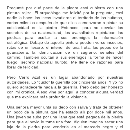
Pregunté por qué parte de la piedra está cubierta con una
pintura rojiza. El arqueólogo me felicitó por la pregunta, casi
nadie la hace: los incas invadieron el territorio de los huitotos,
varios milenios después de que ellos comenzaran a pintar su
cotidianidad en la piedra. Entonces, para no develar los
secretos de su nacionalidad, los avasallados repintaban las
piedras para ocultar a sus enemigos la información
estratégica. Debajo de aquella pintura pueden verse insectos,
rutas de un tesoro, el interior de una fruta, las pepas de la
guanábana, la identificación de un sagrario, señales del
camino. También ocultan a sus enemigos la forma de hacer
fuego, secreto nacional huitoto. Me llené de razones para
llorar de felicidad.
Pero Cerro Azul es un lugar abandonado por nuestras
autoridades. Lo “cuidó” la guerrilla por cincuenta años. Y yo no
quiero agradecerle nada a la guerrilla. Pero debo ser honesto
con mi crónica. A eso vine por aquí, a conocer alguna verdad
que me explicara más profundo la violencia.
Una señora mayor unta su dedo con saliva y trata de obtener
un poco de la pintura que ha estado allí por doce mil años.
Una joven se sube por una liana que está pegada de la piedra
para que el novio le tome una foto. Alguien imagina sacar una
laja de la piedra para venderla en el mercado negro y el