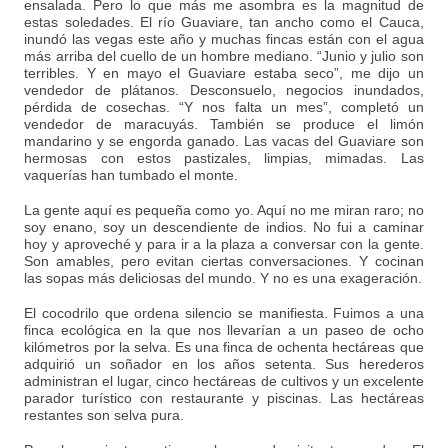
ensalada. Pero lo que más me asombra es la magnitud de
estas soledades. El río Guaviare, tan ancho como el Cauca,
inundó las vegas este año y muchas fincas están con el agua
más arriba del cuello de un hombre mediano. “Junio y julio son
terribles. Y en mayo el Guaviare estaba seco”, me dijo un
vendedor de plátanos. Desconsuelo, negocios inundados,
pérdida de cosechas. “Y nos falta un mes”, completó un
vendedor de maracuyás. También se produce el limón
mandarino y se engorda ganado. Las vacas del Guaviare son
hermosas con estos pastizales, limpias, mimadas. Las
vaquerías han tumbado el monte.
La gente aquí es pequeña como yo. Aquí no me miran raro; no
soy enano, soy un descendiente de indios. No fui a caminar
hoy y aproveché y para ir a la plaza a conversar con la gente.
Son amables, pero evitan ciertas conversaciones. Y cocinan
las sopas más deliciosas del mundo. Y no es una exageración.
El cocodrilo que ordena silencio se manifiesta. Fuimos a una
finca ecológica en la que nos llevarían a un paseo de ocho
kilómetros por la selva. Es una finca de ochenta hectáreas que
adquirió un soñador en los años setenta. Sus herederos
administran el lugar, cinco hectáreas de cultivos y un excelente
parador turístico con restaurante y piscinas. Las hectáreas
restantes son selva pura.