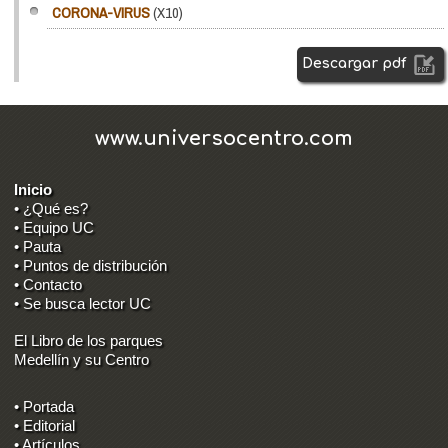
CORONA-VIRUS
(X10)
Descargar pdf
www.universocentro.com
Inicio
• ¿Qué es?
• Equipo UC
• Pauta
• Puntos de distribución
• Contacto
• Se busca lector UC
El Libro de los parques
Medellín y su Centro
• Portada
• Editorial
• Artículos