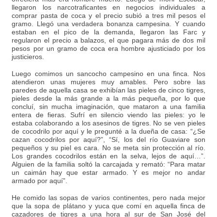
llegaron los narcotraficantes en negocios individuales a
comprar pasta de coca y el precio subió a tres mil pesos el
gramo. Llegó una verdadera bonanza campesina. Y cuando
estaban en el pico de la demanda, llegaron las Farc y
regularon el precio a balazos, el que pagara más de dos mil
pesos por un gramo de coca era hombre ajusticiado por los
justicieros.
Luego comimos un sancocho campesino en una finca. Nos
atendieron unas mujeres muy amables. Pero sobre las
paredes de aquella casa se exhibían las pieles de cinco tigres,
pieles desde la más grande a la más pequeña, por lo que
concluí, sin mucha imaginación, que mataron a una familia
entera de fieras. Sufrí en silencio viendo las pieles: yo le
estaba colaborando a los asesinos de tigres. No se ven pieles
de cocodrilo por aquí y le pregunté a la dueña de casa: “¿Se
cazan cocodrilos por aquí?”, “Sí, los del río Guaviare son
pequeños y su piel es cara. No se meta sin protección al río.
Los grandes cocodrilos están en la selva, lejos de aquí…”.
Alguien de la familia soltó la carcajada y remató: “Para matar
un caimán hay que estar armado. Y es mejor no andar
armado por aquí”.
He comido las sopas de varios continentes, pero nada mejor
que la sopa de plátano y yuca que comí en aquella finca de
cazadores de tigres a una hora al sur de San José del