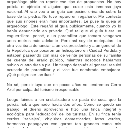
arqueólogo pide no repetir ese tipo de propuestas. No hay
policía ni ejército ni alguien que cuide esta inmensa joya
nacional. Al rato veo a un guía campesino orinando sobre la
base de la piedra. No tuve reparo en regañarlo. Me contestó
que sus riñones eran más importantes. Le puse la queja al
arqueólogo. Este regañó al guía públicamente, cuando yo lo
había denunciado en privado. Qué tal que el guía fuera un
exguerrillero, pensé, o un paramilitar que tomara venganza
unos metros más adelante. Pero así soy de metepatas. La
otra vez iba a denunciar a un vicepresidente y a un general de
la República que posaron un helicóptero en Ciudad Perdida y
estaban paseando con más de veinte personas de su familia
de cuenta del erario público, mientras nosotros habíamos
subido cuatro días a pie. Un tiempo después el general resultó
acusado de paramilitar y el vice fue nombrado embajador.
¡Qué peligro ser tan iluso!
No sé, pero intuyo que en pocos años no tendremos Cerro
Azul por culpa del turismo irresponsable.
Luego fuimos a un cristalizadero de pasta de coca que la
policía había quemado hacía dos años. Como se quedó sin
trabajo, el dueño aprovechó e hizo una finca integral y
ecológica para “educación” de los turistas. En su finca tenía
cerdos “salvajes”, chigüiros domesticados, loras verdes,
hermosos papagayos con garras tan grandes como mis