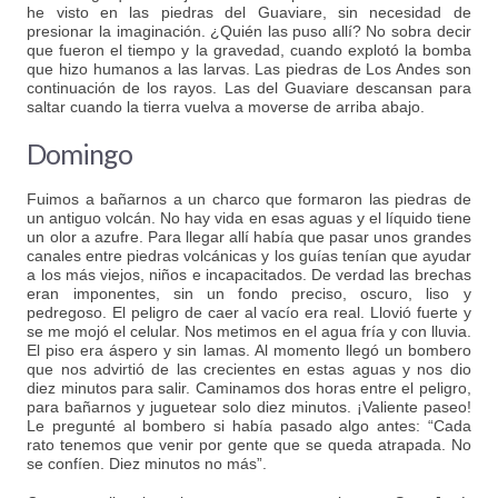
he visto en las piedras del Guaviare, sin necesidad de
presionar la imaginación. ¿Quién las puso allí? No sobra decir
que fueron el tiempo y la gravedad, cuando explotó la bomba
que hizo humanos a las larvas. Las piedras de Los Andes son
continuación de los rayos. Las del Guaviare descansan para
saltar cuando la tierra vuelva a moverse de arriba abajo.
Domingo
Fuimos a bañarnos a un charco que formaron las piedras de
un antiguo volcán. No hay vida en esas aguas y el líquido tiene
un olor a azufre. Para llegar allí había que pasar unos grandes
canales entre piedras volcánicas y los guías tenían que ayudar
a los más viejos, niños e incapacitados. De verdad las brechas
eran imponentes, sin un fondo preciso, oscuro, liso y
pedregoso. El peligro de caer al vacío era real. Llovió fuerte y
se me mojó el celular. Nos metimos en el agua fría y con lluvia.
El piso era áspero y sin lamas. Al momento llegó un bombero
que nos advirtió de las crecientes en estas aguas y nos dio
diez minutos para salir. Caminamos dos horas entre el peligro,
para bañarnos y juguetear solo diez minutos. ¡Valiente paseo!
Le pregunté al bombero si había pasado algo antes: “Cada
rato tenemos que venir por gente que se queda atrapada. No
se confíen. Diez minutos no más”.