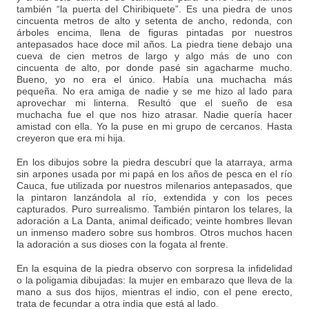
también “la puerta del Chiribiquete”. Es una piedra de unos
cincuenta metros de alto y setenta de ancho, redonda, con
árboles encima, llena de figuras pintadas por nuestros
antepasados hace doce mil años. La piedra tiene debajo una
cueva de cien metros de largo y algo más de uno con
cincuenta de alto, por donde pasé sin agacharme mucho.
Bueno, yo no era el único. Había una muchacha más
pequeña. No era amiga de nadie y se me hizo al lado para
aprovechar mi linterna. Resultó que el sueño de esa
muchacha fue el que nos hizo atrasar. Nadie quería hacer
amistad con ella. Yo la puse en mi grupo de cercanos. Hasta
creyeron que era mi hija.
En los dibujos sobre la piedra descubrí que la atarraya, arma
sin arpones usada por mi papá en los años de pesca en el río
Cauca, fue utilizada por nuestros milenarios antepasados, que
la pintaron lanzándola al río, extendida y con los peces
capturados. Puro surrealismo. También pintaron los telares, la
adoración a La Danta, animal deificado; veinte hombres llevan
un inmenso madero sobre sus hombros. Otros muchos hacen
la adoración a sus dioses con la fogata al frente.
En la esquina de la piedra observo con sorpresa la infidelidad
o la poligamia dibujadas: la mujer en embarazo que lleva de la
mano a sus dos hijos, mientras el indio, con el pene erecto,
trata de fecundar a otra india que está al lado.