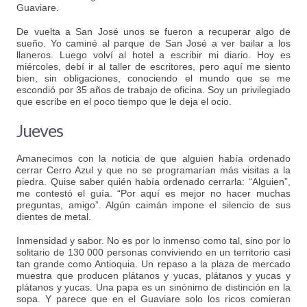
Guaviare.
De vuelta a San José unos se fueron a recuperar algo de
sueño. Yo caminé al parque de San José a ver bailar a los
llaneros. Luego volví al hotel a escribir mi diario. Hoy es
miércoles, debí ir al taller de escritores, pero aquí me siento
bien, sin obligaciones, conociendo el mundo que se me
escondió por 35 años de trabajo de oficina. Soy un privilegiado
que escribe en el poco tiempo que le deja el ocio.
Jueves
Amanecimos con la noticia de que alguien había ordenado
cerrar Cerro Azul y que no se programarían más visitas a la
piedra. Quise saber quién había ordenado cerrarla: “Alguien”,
me contestó el guía. “Por aquí es mejor no hacer muchas
preguntas, amigo”. Algún caimán impone el silencio de sus
dientes de metal.
Inmensidad y sabor. No es por lo inmenso como tal, sino por lo
solitario de 130 000 personas conviviendo en un territorio casi
tan grande como Antioquia. Un repaso a la plaza de mercado
muestra que producen plátanos y yucas, plátanos y yucas y
plátanos y yucas. Una papa es un sinónimo de distinción en la
sopa. Y parece que en el Guaviare solo los ricos comieran