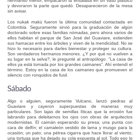
hermanito menor, empacaron la ensalada en un vaso plástico
y devoraron la parte que quedó. Desaparecieron de la mesa
sin avisar.
Los nukak makú fueron la última comunidad contactada en
Colombia. Seguramente sirvió para la graduación de algún
doctorado sobre esas familias nómadas, pero ahora varios de
ellos habitan el parque de San José del Guaviare, extienden
sus hamacas entre los árboles y viven de la mendicidad. No se
hizo lo necesario para darles bienestar y proteger su cultura.
Son verdaderos hermanos menores. ¿Y por qué no vuelven a
su lugar en la selva?, le pregunté al antropólogo. “La casa de
ellos ya está tomada por los grandes caimanes”. Ahí entendí el
término. Estoy en la casa de los caimanes que promueven el
silencio con ronquidos de fusil.
Sábado
Algo o alguien, seguramente Vulcano, lanzó piedras al
Guaviare y cayeron superpuestas de maneras muy
particulares. Son lajas de semillas líticas que la erosión fue
labrando para deleitarnos los ojos con obras de arquitectos
modernistas. El caimán esperando su presa; una punta con
cara de delfín; el camaleón vestido de lama y musgo para la
ocasión; un pato; una pétrea cigarra que hace llorar al viento;
una tortuga que ha dejado su cola expuesta al sol. Todo eso lo