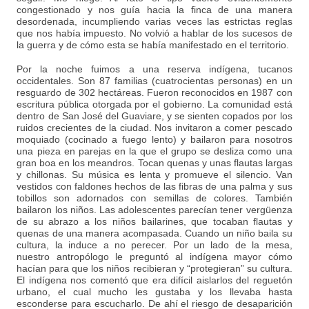
congestionado y nos guía hacia la finca de una manera
desordenada, incumpliendo varias veces las estrictas reglas
que nos había impuesto. No volvió a hablar de los sucesos de
la guerra y de cómo esta se había manifestado en el territorio.
Por la noche fuimos a una reserva indígena, tucanos
occidentales. Son 87 familias (cuatrocientas personas) en un
resguardo de 302 hectáreas. Fueron reconocidos en 1987 con
escritura pública otorgada por el gobierno. La comunidad está
dentro de San José del Guaviare, y se sienten copados por los
ruidos crecientes de la ciudad. Nos invitaron a comer pescado
moquiado (cocinado a fuego lento) y bailaron para nosotros
una pieza en parejas en la que el grupo se desliza como una
gran boa en los meandros. Tocan quenas y unas flautas largas
y chillonas. Su música es lenta y promueve el silencio. Van
vestidos con faldones hechos de las fibras de una palma y sus
tobillos son adornados con semillas de colores. También
bailaron los niños. Las adolescentes parecían tener vergüenza
de su abrazo a los niños bailarines, que tocaban flautas y
quenas de una manera acompasada. Cuando un niño baila su
cultura, la induce a no perecer. Por un lado de la mesa,
nuestro antropólogo le preguntó al indígena mayor cómo
hacían para que los niños recibieran y “protegieran” su cultura.
El indígena nos comentó que era difícil aislarlos del reguetón
urbano, el cual mucho les gustaba y los llevaba hasta
esconderse para escucharlo. De ahí el riesgo de desaparición