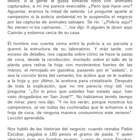
dedos. A la gente le gusta tomarse fotos con animales
capturados, a mí me parece execrable. ¿Pero qué hace uno?
Aguantar, éramos la mitad de setenta. Le pregunté aparte al
campesino si la policía ambiental no le suspendía el negocio
por las capturas de animales salvajes. Se rio. “¿Policía aquí?
No vienen ni los caimanes…”, me dijo. A alguien le dicen aquí
Caimán y estamos cerca de su casa.
El hombre nos cuenta cómo entró la policía a su parcela y
quemó la estructura de su laboratorio. Y más tarde, con
exceso de detalles, nos capacita sobre cómo se hace la pasta
de coca, desde la recolección, montado sobre el tallo de la
planta para retirar la hoja con movimientos fuertes de las
manos, el remojado en gasolina, pasando por el “salado”, o
sea la cocción lenta del cemento, los ácidos que se le sueltan
a la hoja y, por último, la acetona para cristalizarlo. Después
de toda la explicación, que no me parecía muy útil, nos
pregunta: “¿En lo poco que ustedes han estado aquí, han
visto drogadictos en San José?”. No habíamos tenido tiempo
de mirar, pero nos dijo: “Y no los verán, porque nosotros los
campesinos, al ver todas las cochinadas que le echamos a la
hoja de coca, de ninguna manera consumimos este veneno”.
Lección aprendida.
Nos habló de las historias del negocio: cuando reinaba Pablo
Escobar, pagaba a 180 pesos el gramo de pasta. Y quien
ofreciera más era hombre muerto. Luego de morir Escobar,