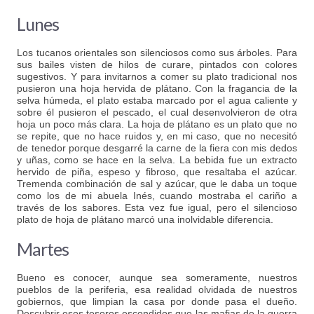
Lunes
Los tucanos orientales son silenciosos como sus árboles. Para
sus bailes visten de hilos de curare, pintados con colores
sugestivos. Y para invitarnos a comer su plato tradicional nos
pusieron una hoja hervida de plátano. Con la fragancia de la
selva húmeda, el plato estaba marcado por el agua caliente y
sobre él pusieron el pescado, el cual desenvolvieron de otra
hoja un poco más clara. La hoja de plátano es un plato que no
se repite, que no hace ruidos y, en mi caso, que no necesitó
de tenedor porque desgarré la carne de la fiera con mis dedos
y uñas, como se hace en la selva. La bebida fue un extracto
hervido de piña, espeso y fibroso, que resaltaba el azúcar.
Tremenda combinación de sal y azúcar, que le daba un toque
como los de mi abuela Inés, cuando mostraba el cariño a
través de los sabores. Esta vez fue igual, pero el silencioso
plato de hoja de plátano marcó una inolvidable diferencia.
Martes
Bueno es conocer, aunque sea someramente, nuestros
pueblos de la periferia, esa realidad olvidada de nuestros
gobiernos, que limpian la casa por donde pasa el dueño.
Descubrir esos tesoros escondidos que las mafias de la guerra