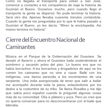
Como no llegaba el transporte para volver a San José,
comencé a contarles a los compañeros de viaje la historia de
Guzmán el Bueno. Gozamos mucho, pero cuando llegó el
transporte la gente se dispersó. No pude terminar la historia.
Será otro día. Apenas llevaba cuarenta minutos contándola.
Cuando la gente me preguntaba por lo que le había pasado a
Guzmán el Bueno, yo les decía: “Miren la enciclopedia. Así
mismo termina mi historia”.
Cierre del Encuentro Nacional de
Caminantes
Música en el Parque de la Gobernación del Guaviare. Se
desató el llanerío y ahora el Guaviare baila sosteniéndose el
sombrero y sacando polvo del piso. Lo bueno era que no
había borrachos. A los borrachos y drogadictos de aquí se los
comen los caimanes que no vine a cazar. Bailé con los
indígenas, una danza parecida a los movimientos de una
serpiente. Una india avergonzada de tener que salir a bailar
me acompañó durante toda la pieza, enlazándome por los
dedos a la costumbre de su tribu. Se llama Rosalba y me dijo
que sabía poco español cuando le pregunté algunas cosas
más de su comunidad. Olía a plátano y yuca. Pero yo creo que
no quería conversar para no desconcentrarse con el baile que
lideraba.