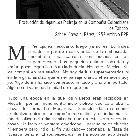
Producción de cigarrillos Pielroja en la Compañía Colombiana
de Tabaco.
Gabriel Carvajal Pérez, 1957. Archivo BPP.
M
i Pielroja es mexicano, luego ya no es. Lo había
soñado un par de meses antes de la emboscada:
encontraba una canasta con peches en un
supermercado. Los paquetes estaban abiertos y
tenían pocos cigarrillos. A un lado decía: Hecho en México. No
los compré en mis sueños. No soy de ir a supermercados ni
en la vigilia: analizo que en el paisaje onírico el almacén soy
yo. Algo de mí ha sido comprado, imitado y ahora importado.
Algo de mí ya no es la mitad de lo que fue.
Hubo una época en la que los viajeros eran recibidos en
Medellín por un monumental indio pielroja que coronaba la
plaza de toros La Macarena. Símbolo del matrimonio
productivo entre el antioqueño agricultor y el industrial, la
mirada altiva del indio significaba que en esta tierra sucedían
cosas. Un indio de
western
americano —porque no es chibcha
ni embera pero indio, al fin y al cabo— coronaba la Plaza de
Nuestra Señora. El
rompepechos
me ha acompañado desde