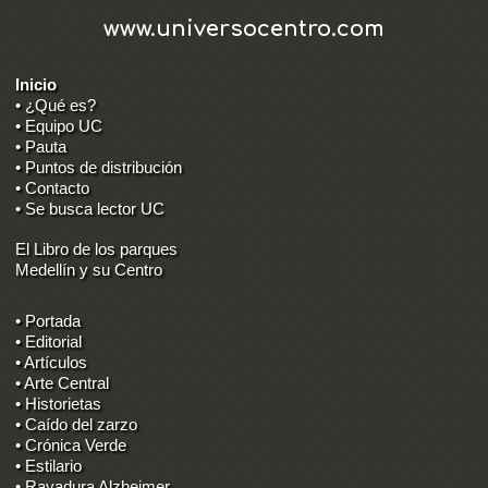
www.universocentro.com
Inicio
• ¿Qué es?
• Equipo UC
• Pauta
• Puntos de distribución
• Contacto
• Se busca lector UC
El Libro de los parques
Medellín y su Centro
• Portada
• Editorial
• Artículos
• Arte Central
• Historietas
• Caído del zarzo
• Crónica Verde
• Estilario
• Rayadura Alzheimer