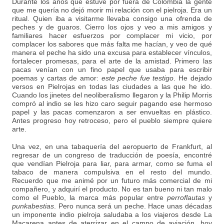
Durante los años que estuve por fuera de Colombia la gente
que me quería no dejó morir mi relación con el pielroja. Era un
ritual. Quien iba a visitarme llevaba consigo una ofrenda de
peches y de guaros. Cierro los ojos y veo a mis amigos y
familiares hacer esfuerzos por complacer mi vicio, por
complacer los sabores que más falta me hacían, y veo de qué
manera el peche ha sido una excusa para establecer vínculos,
fortalecer promesas, para el arte de la amistad. Primero las
pacas venían con un fino papel que usaba para escribir
poemas y cartas de amor:
este peche fue testigo
. He dejado
versos en Pielrojas en todas las ciudades a las que he ido.
Cuando los jinetes del neoliberalismo llegaron y la Philip Morris
compró al indio se les hizo caro seguir pagando ese hermoso
papel y las pacas comenzaron a ser envueltas en plástico.
Antes progreso hoy retroceso, pero el pueblo siempre quiere
arte.
Una vez, en una tabaquería del aeropuerto de Frankfurt, al
regresar de un congreso de traducción de poesía, encontré
que vendían Pielroja para liar, para armar, como se fuma el
tabaco de manera compulsiva en el resto del mundo.
Recuerdo que me animé por un futuro más comercial de mi
compañero, y adquirí el producto. No es tan bueno ni tan malo
como el Pueblo, la marca más popular entre
perroflautas
y
punkabestias
. Pero nunca será un peche. Hace unas décadas
un imponente indio pielroja saludaba a los viajeros desde La
Macarena antes de aterrizar en el campo de aviación, hoy