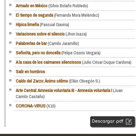
Armado en México
(Silvio Bolaño Robledo)
El tiempo de segunda
(Fernando Mora Meléndez)
Hípica limeña
(Pascual Gaviria)
Variaciones sobre el silencio
(Jhon Isaza)
Palabrerías de bar
(Camilo Jaramillo)
Señorita, pero no doncella
(Felipe Osorio Vergara)
A la casa de los caimanes silenciosos
(Julio César Duque Cardona)
Salir en hombros
Caído del Zarzo: Ánimo célimo
(Elkin Obregón S.)
Arte Central: Amnesia voluntaria III - Amnesia voluntaria I
(Juan
Camilo Castaño)
CORONA-VIRUS
(X10)
Descargar pdf