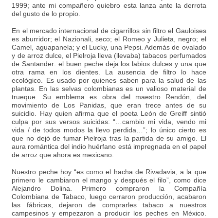
1999; ante mi compañero quiebro esta lanza ante la derrota
del gusto de lo propio.
En el mercado internacional de cigarrillos sin filtro el Gauloises
es aburridor; el Nazionali, seco; el Romeo y Julieta, negro; el
Camel, aguapanela; y el Lucky, una Pepsi. Además de ovalado
y de arroz dulce, el Pielroja lleva (llevaba) tabacos perfumados
de Santander: el buen peche deja los labios dulces y una que
otra rama en los dientes. La ausencia de filtro lo hace
ecológico. Es usado por quienes saben para la salud de las
plantas. En las selvas colombianas es un valioso material de
trueque. Su emblema es obra del maestro Rendón, del
movimiento de Los Panidas, que eran trece antes de su
suicidio. Hay quien afirma que el poeta León de Greiff sintió
culpa por sus versos suicidas: “…cambio mi vida, vendo mi
vida / de todos modos la llevo perdida…”; lo único cierto es
que no dejó de fumar Pielroja tras la partida de su amigo. El
aura romántica del indio huérfano está impregnada en el papel
de arroz que ahora es mexicano.
Nuestro peche hoy “es como el hacha de Rivadavia, a la que
primero le cambiaron el mango y después el filo”, como dice
Alejandro Dolina. Primero compraron la Compañía
Colombiana de Tabaco, luego cerraron producción, acabaron
las fábricas, dejaron de comprarles tabaco a nuestros
campesinos y empezaron a producir los peches en México.