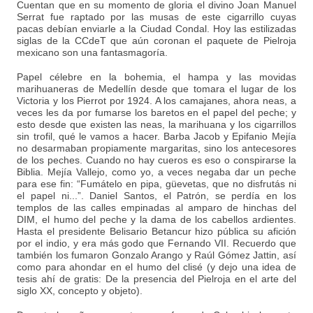
Cuentan que en su momento de gloria el divino Joan Manuel
Serrat fue raptado por las musas de este cigarrillo cuyas
pacas debían enviarle a la Ciudad Condal. Hoy las estilizadas
siglas de la CCdeT que aún coronan el paquete de Pielroja
mexicano son una fantasmagoría.
Papel célebre en la bohemia, el hampa y las movidas
marihuaneras de Medellín desde que tomara el lugar de los
Victoria y los Pierrot por 1924. A los camajanes, ahora neas, a
veces les da por fumarse los baretos en el papel del peche; y
esto desde que existen las neas, la marihuana y los cigarrillos
sin trofil, qué le vamos a hacer. Barba Jacob y Epifanio Mejía
no desarmaban propiamente margaritas, sino los antecesores
de los peches. Cuando no hay cueros es eso o conspirarse la
Biblia. Mejía Vallejo, como yo, a veces negaba dar un peche
para ese fin: “Fumátelo en pipa, güevetas, que no disfrutás ni
el papel ni...”. Daniel Santos, el Patrón, se perdía en los
templos de las calles empinadas al amparo de hinchas del
DIM, el humo del peche y la dama de los cabellos ardientes.
Hasta el presidente Belisario Betancur hizo pública su afición
por el indio, y era más godo que Fernando VII. Recuerdo que
también los fumaron Gonzalo Arango y Raúl Gómez Jattin, así
como para ahondar en el humo del clisé (y dejo una idea de
tesis ahí de gratis: De la presencia del Pielroja en el arte del
siglo XX, concepto y objeto).