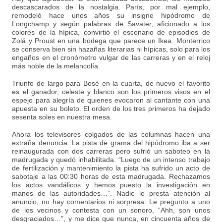
descascarados de la nostalgia. París, por mal ejemplo,
remodeló hace unos años su insigne hipódromo de
Longchamp y según palabras de Savater, aficionado a los
colores de la hípica, convirtió el escenario de episodios de
Zolá y Proust en una bodega que parece un Ikea. Monterrico
se conserva bien sin hazañas literarias ni hípicas, solo para los
engaños en el cronómetro vulgar de las carreras y en el reloj
más noble de la melancolía.
Triunfo de largo para Bosé en la cuarta, de nuevo el favorito
es el ganador, celeste y blanco son los primeros visos en el
espejo para alegría de quienes evocaron al cantante con una
apuesta en su boleto. El orden de los tres primeros ha dejado
sesenta soles en nuestra mesa.
Ahora los televisores colgados de las columnas hacen una
extraña denuncia. La pista de grama del hipódromo iba a ser
reinaugurada con dos carreras pero sufrió un saboteo en la
madrugada y quedó inhabilitada. “Luego de un intenso trabajo
de fertilización y mantenimiento la pista ha sufrido un acto de
sabotaje a las 00:30 horas de esta madrugada. Rechazamos
los actos vandálicos y hemos puesto la investigación en
manos de las autoridades…”. Nadie le presta atención al
anuncio, no hay comentarios ni sorpresa. Le pregunto a uno
de los vecinos y contesta con un sonoro, “Ahh, son unos
desgraciados…”, y me dice que nunca, en cincuenta años de