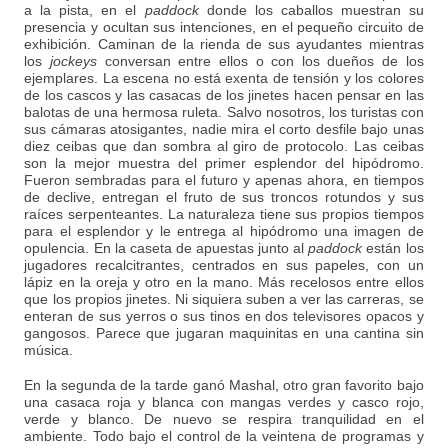
a la pista, en el
paddock
donde los caballos muestran su
presencia y ocultan sus intenciones, en el pequeño circuito de
exhibición. Caminan de la rienda de sus ayudantes mientras
los
jockeys
conversan entre ellos o con los dueños de los
ejemplares. La escena no está exenta de tensión y los colores
de los cascos y las casacas de los jinetes hacen pensar en las
balotas de una hermosa ruleta. Salvo nosotros, los turistas con
sus cámaras atosigantes, nadie mira el corto desfile bajo unas
diez ceibas que dan sombra al giro de protocolo. Las ceibas
son la mejor muestra del primer esplendor del hipódromo.
Fueron sembradas para el futuro y apenas ahora, en tiempos
de declive, entregan el fruto de sus troncos rotundos y sus
raíces serpenteantes. La naturaleza tiene sus propios tiempos
para el esplendor y le entrega al hipódromo una imagen de
opulencia. En la caseta de apuestas junto al
paddock
están los
jugadores recalcitrantes, centrados en sus papeles, con un
lápiz en la oreja y otro en la mano. Más recelosos entre ellos
que los propios jinetes. Ni siquiera suben a ver las carreras, se
enteran de sus yerros o sus tinos en dos televisores opacos y
gangosos. Parece que jugaran maquinitas en una cantina sin
música.
En la segunda de la tarde ganó Mashal, otro gran favorito bajo
una casaca roja y blanca con mangas verdes y casco rojo,
verde y blanco. De nuevo se respira tranquilidad en el
ambiente. Todo bajo el control de la veintena de programas y