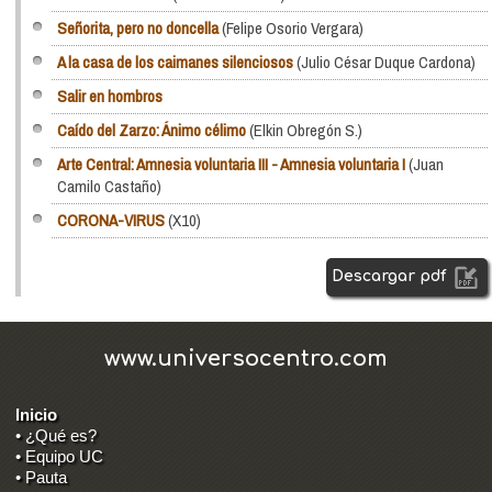
Señorita, pero no doncella
(Felipe Osorio Vergara)
A la casa de los caimanes silenciosos
(Julio César Duque Cardona)
Salir en hombros
Caído del Zarzo: Ánimo célimo
(Elkin Obregón S.)
Arte Central: Amnesia voluntaria III - Amnesia voluntaria I
(Juan
Camilo Castaño)
CORONA-VIRUS
(X10)
Descargar pdf
www.universocentro.com
Inicio
• ¿Qué es?
• Equipo UC
• Pauta