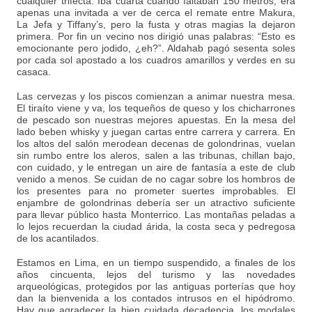
cualquier trifecta. Iba cuarta cuando faltaban 150 metros, era
apenas una invitada a ver de cerca el remate entre Makura,
La Jefa y Tiffany’s, pero la fusta y otras magias la dejaron
primera. Por fin un vecino nos dirigió unas palabras: “Esto es
emocionante pero jodido, ¿eh?”. Aldahab pagó sesenta soles
por cada sol apostado a los cuadros amarillos y verdes en su
casaca.
Las cervezas y los piscos comienzan a animar nuestra mesa.
El tiraíto viene y va, los tequeños de queso y los chicharrones
de pescado son nuestras mejores apuestas. En la mesa del
lado beben whisky y juegan cartas entre carrera y carrera. En
los altos del salón merodean decenas de golondrinas, vuelan
sin rumbo entre los aleros, salen a las tribunas, chillan bajo,
con cuidado, y le entregan un aire de fantasía a este de club
venido a menos. Se cuidan de no cagar sobre los hombros de
los presentes para no prometer suertes improbables. El
enjambre de golondrinas debería ser un atractivo suficiente
para llevar público hasta Monterrico. Las montañas peladas a
lo lejos recuerdan la ciudad árida, la costa seca y pedregosa
de los acantilados.
Estamos en Lima, en un tiempo suspendido, a finales de los
años cincuenta, lejos del turismo y las novedades
arqueológicas, protegidos por las antiguas porterías que hoy
dan la bienvenida a los contados intrusos en el hipódromo.
Hay que agradecer la bien cuidada decadencia, los modales