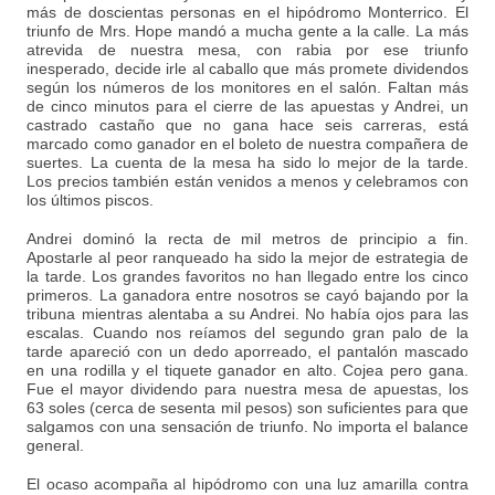
más de doscientas personas en el hipódromo Monterrico. El
triunfo de Mrs. Hope mandó a mucha gente a la calle. La más
atrevida de nuestra mesa, con rabia por ese triunfo
inesperado, decide irle al caballo que más promete dividendos
según los números de los monitores en el salón. Faltan más
de cinco minutos para el cierre de las apuestas y Andrei, un
castrado castaño que no gana hace seis carreras, está
marcado como ganador en el boleto de nuestra compañera de
suertes. La cuenta de la mesa ha sido lo mejor de la tarde.
Los precios también están venidos a menos y celebramos con
los últimos piscos.
Andrei dominó la recta de mil metros de principio a fin.
Apostarle al peor ranqueado ha sido la mejor de estrategia de
la tarde. Los grandes favoritos no han llegado entre los cinco
primeros. La ganadora entre nosotros se cayó bajando por la
tribuna mientras alentaba a su Andrei. No había ojos para las
escalas. Cuando nos reíamos del segundo gran palo de la
tarde apareció con un dedo aporreado, el pantalón mascado
en una rodilla y el tiquete ganador en alto. Cojea pero gana.
Fue el mayor dividendo para nuestra mesa de apuestas, los
63 soles (cerca de sesenta mil pesos) son suficientes para que
salgamos con una sensación de triunfo. No importa el balance
general.
El ocaso acompaña al hipódromo con una luz amarilla contra