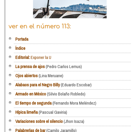
ver en el número 113:
Portada
Índice
Editorial:
Exponer la U
La prensa de ajos
(Pedro Carlos Lemus)
Ojos abiertos
(Lina Meruane)
Alabaos para el Negro Billy
(Eduardo Escobar)
Armado en México
(Silvio Bolaño Robledo)
El tiempo de segunda
(Fernando Mora Meléndez)
Hípica limeña
(Pascual Gaviria)
Variaciones sobre el silencio
(Jhon Isaza)
Palabrerías de bar
(Camilo Jaramillo)