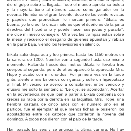
dio el golpe sobre la llegada. Todo el mundo aprieta su boleta
y la mayoría tiene al número cuatro como ganador en la
novena. Numitor es el gran favorito, doce de las veinte revistas
y papeles que pronostican lo marcan primero. “Bikala es
buena, yo le creo, lo único malo es que el dueño es de la junta
directiva del hipódromo y puede hacer sus jodas y pararla”,
me dice mi nuevo consejero. Otra vez las trampas están sobre
la mesa y recuerdo el desgano de quienes apuestan y rabian
en la parte baja, viendo los televisores en silencio.
Bikala salió disparada y fue primera hasta los 1150 metros en
la carrera de 1200. Numitor venía segundo hasta ese mismo
momento. Faltando trescientos metros Bikala le llevaba tres
cuerpos al segundo, pero de atrás apareció la aparecida Mrs.
Hope y acabó con mi uno-dos. Por primera vez en la tarde
grité, alenté a mis binomios con ganas y solté un hijueputazo
al final. Mi vecino se acercó a consolarme, entre vencido y
efusivo me soltó la sentencia: “Le dije, se acomodan”. Acertar
en la advertencia de que iban a parar a Bikala compensa con
creces su rabia por la derrota en las taquillas. Mrs. Hope, una
hembra castaña de cinco años con el número uno en el
partidor, fue el ejemplar al que menos fichas le pusieron los
apostadores entre los catorce que corrieron la novena del
domingo. A todos nos dieron con el palo de la tarde.
Han pasado las seis y se anuncia la última carrera. No hay