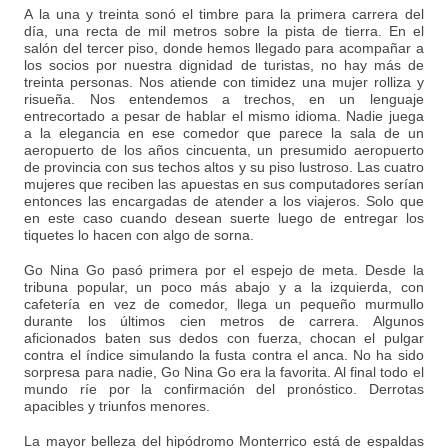
A la una y treinta sonó el timbre para la primera carrera del
día, una recta de mil metros sobre la pista de tierra. En el
salón del tercer piso, donde hemos llegado para acompañar a
los socios por nuestra dignidad de turistas, no hay más de
treinta personas. Nos atiende con timidez una mujer rolliza y
risueña. Nos entendemos a trechos, en un lenguaje
entrecortado a pesar de hablar el mismo idioma. Nadie juega
a la elegancia en ese comedor que parece la sala de un
aeropuerto de los años cincuenta, un presumido aeropuerto
de provincia con sus techos altos y su piso lustroso. Las cuatro
mujeres que reciben las apuestas en sus computadores serían
entonces las encargadas de atender a los viajeros. Solo que
en este caso cuando desean suerte luego de entregar los
tiquetes lo hacen con algo de sorna.
Go Nina Go pasó primera por el espejo de meta. Desde la
tribuna popular, un poco más abajo y a la izquierda, con
cafetería en vez de comedor, llega un pequeño murmullo
durante los últimos cien metros de carrera. Algunos
aficionados baten sus dedos con fuerza, chocan el pulgar
contra el índice simulando la fusta contra el anca. No ha sido
sorpresa para nadie, Go Nina Go era la favorita. Al final todo el
mundo ríe por la confirmación del pronóstico. Derrotas
apacibles y triunfos menores.
La mayor belleza del hipódromo Monterrico está de espaldas