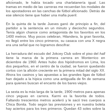
aficionado, le había tocado una charlatanería igual. Las
tramas en medio de las carreras me recuerdan los modales de
los apostadores en las canchas de fútbol aficionado. Detrás de
ese silencio tiene que haber una mafia pueril.
En la quinta de la tarde Jueves ganó de principio a fin, del
partidor a la sentencia en un minuto y dieciocho segundos.
Tenía algún chance como antagonista de los favoritos en los
1400 metros. Muy pocos celebran, Hilandera, la gran favorita,
no llegó entre los cinco primeros, su casaca con una X negra
era una señal que no logramos descifrar.
La herradura del escudo del Jokcey Club sobre el piso del
hall
tiene la marca de la primera carrera en Monterrico en
diciembre de 1960. Antes hubo dos hipódromos en Lima, los
dos pequeños, en el centro de la ciudad, se fueron quedando
cortos con la afición creciente en la primera mitad del siglo XX.
Ahora los casinos y las apuestas a las grandes ligas de fútbol
han dejado a la hípica como una antigualla de fin de semana
para quienes buscan el encanto de los bares viejos.
La sexta es la más larga de la tarde, 1900 metros para apenas
cinco yeguas en carrera. Karmi es la favorita de todos.
Faltando trescientos metros aceleró y le sacó tres cuerpos a
Chica Bonita. Todo según las previsiones y en nuestra boleta
hay aciertos para los tres primeros. Quedan 43 soles sobre la