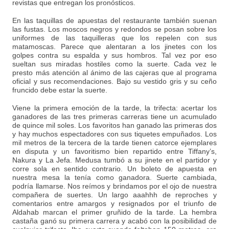
revistas que entregan los pronósticos.
En las taquillas de apuestas del restaurante también suenan
las fustas. Los moscos negros y redondos se posan sobre los
uniformes de las taquilleras que los repelen con sus
matamoscas. Parece que alentaran a los jinetes con los
golpes contra su espalda y sus hombros. Tal vez por eso
sueltan sus miradas hostiles como la suerte. Cada vez le
presto más atención al ánimo de las cajeras que al programa
oficial y sus recomendaciones. Bajo su vestido gris y su ceño
fruncido debe estar la suerte.
Viene la primera emoción de la tarde, la trifecta: acertar los
ganadores de las tres primeras carreras tiene un acumulado
de quince mil soles. Los favoritos han ganado las primeras dos
y hay muchos espectadores con sus tiquetes empuñados. Los
mil metros de la tercera de la tarde tienen catorce ejemplares
en disputa y un favoritismo bien repartido entre Tiffany’s,
Nakura y La Jefa. Medusa tumbó a su jinete en el partidor y
corre sola en sentido contrario. Un boleto de apuesta en
nuestra mesa la tenía como ganadora. Suerte cambiada,
podría llamarse. Nos reímos y brindamos por el ojo de nuestra
compañera de suertes. Un largo aaahhh de reproches y
comentarios entre amargos y resignados por el triunfo de
Aldahab marcan el primer gruñido de la tarde. La hembra
castaña ganó su primera carrera y acabó con la posibilidad de