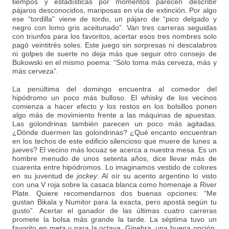
tiempos y estadísticas por momentos parecen describir
pájaros desconocidos, mariposas en vía de extinción. Por algo
ese “tordilla” viene de tordo, un pájaro de “pico delgado y
negro con lomo gris aceitunado”. Van tres carreras seguidas
con triunfos para los favoritos, acertar esos tres nombres solo
pagó veintitrés soles. Este juego sin sorpresas ni descalabros
ni golpes de suerte no deja más que seguir otro consejo de
Bukowski en el mismo poema: “Sólo toma más cerveza, más y
más cerveza”.
La penúltima del domingo encuentra al comedor del
hipódromo un poco más bulloso. El whisky de los vecinos
comienza a hacer efecto y los restos en los bolsillos ponen
algo más de movimiento frente a las máquinas de apuestas.
Las golondrinas también parecen un poco más agitadas.
¿Dónde duermen las golondrinas? ¿Qué encanto encuentran
en los techos de este edificio silencioso que muere de lunes a
jueves? El vecino más locuaz se acerca a nuestra mesa. Es un
hombre menudo de unos setenta años, dice llevar más de
cuarenta entre hipódromos. Lo imaginamos vestido de colores
en su juventud de
jockey
. Al oír su acento argentino lo visto
con una V roja sobre la casaca blanca como homenaje a River
Plate. Quiere recomendarnos dos buenas opciones: “Me
gustan Bikala y Numitor para la exacta, pero apostá según tu
gusto”. Acertar el ganador de las últimas cuatro carreras
promete la bolsa más grande la tarde. La séptima tuvo un
favorito en meta y para la octava, Ginebra, una buena opción,