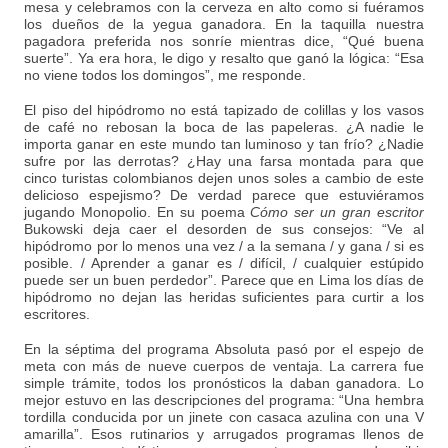
mesa y celebramos con la cerveza en alto como si fuéramos
los dueños de la yegua ganadora. En la taquilla nuestra
pagadora preferida nos sonríe mientras dice, “Qué buena
suerte”. Ya era hora, le digo y resalto que ganó la lógica: “Esa
no viene todos los domingos”, me responde.
El piso del hipódromo no está tapizado de colillas y los vasos
de café no rebosan la boca de las papeleras. ¿A nadie le
importa ganar en este mundo tan luminoso y tan frío? ¿Nadie
sufre por las derrotas? ¿Hay una farsa montada para que
cinco turistas colombianos dejen unos soles a cambio de este
delicioso espejismo? De verdad parece que estuviéramos
jugando Monopolio. En su poema
Cómo ser un gran escritor
Bukowski deja caer el desorden de sus consejos: “Ve al
hipódromo por lo menos una vez / a la semana / y gana / si es
posible. / Aprender a ganar es / difícil, / cualquier estúpido
puede ser un buen perdedor”. Parece que en Lima los días de
hipódromo no dejan las heridas suficientes para curtir a los
escritores.
En la séptima del programa Absoluta pasó por el espejo de
meta con más de nueve cuerpos de ventaja. La carrera fue
simple trámite, todos los pronósticos la daban ganadora. Lo
mejor estuvo en las descripciones del programa: “Una hembra
tordilla conducida por un jinete con casaca azulina con una V
amarilla”. Esos rutinarios y arrugados programas llenos de