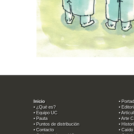
Inicio
• Porta
• ¿Qué es?
• Editori
• Equipo UC
• Artícu
• Pauta
• Arte C
• Puntos de distribución
• Histor
• Contacto
• Caído