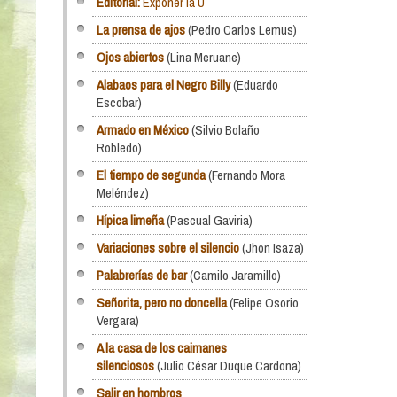
Editorial:
Exponer la U
La prensa de ajos
(Pedro Carlos Lemus)
Ojos abiertos
(Lina Meruane)
Alabaos para el Negro Billy
(Eduardo
Escobar)
Armado en México
(Silvio Bolaño
Robledo)
El tiempo de segunda
(Fernando Mora
Meléndez)
Hípica limeña
(Pascual Gaviria)
Variaciones sobre el silencio
(Jhon Isaza)
Palabrerías de bar
(Camilo Jaramillo)
Señorita, pero no doncella
(Felipe Osorio
Vergara)
A la casa de los caimanes
silenciosos
(Julio César Duque Cardona)
Salir en hombros