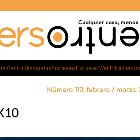
rte Central
Historietas
Secciones
Exclusivo Web
Ediciones an
Número 113, febrero / marzo 
X10