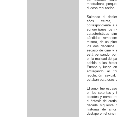
mostraban), porque 
dudosa reputación.
Saltando el desie
años treinta, 
correspondiente a u
sonoro (pues fue in
características si
cándidos romance
mismo, de un plu
los dos decenios 
escaso de cine y e
está pensando, por 
en la realidad del p
cabida a las hist
Europa y luego e
entregando al "d
revolución sexua
estaban para esos c
El amor fue escaso
en los setentas y 
escotes y carne, m
el énfasis del erot
década siguiente
historias de amo
destape en el cine 