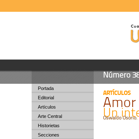
Número 38 -
Portada
ARTÍCULOS
Amor 
Editorial
Artículos
Un int
Arte Central
Oswaldo Osorio.
Historietas
Secciones