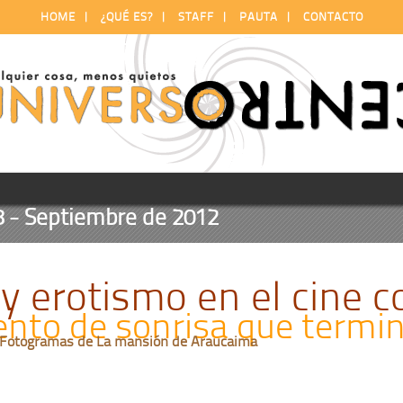
HOME
|
¿QUÉ ES?
|
STAFF
|
PAUTA
|
CONTACTO
 Septiembre de 2012
y erotismo en el cine 
ento de sonrisa que termi
 Fotogramas de La mansión de Araucaima