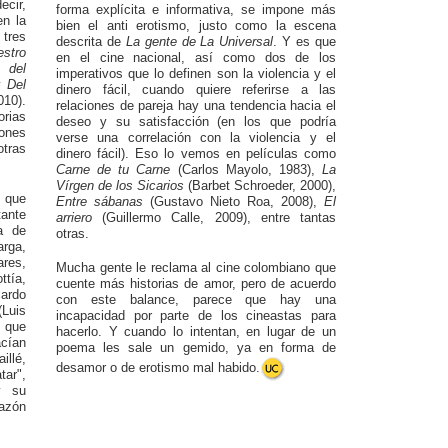
cir,
forma explícita e informativa, se impone más
en la
bien el anti erotismo, justo como la escena
 tres
descrita de
La gente de La Universal
. Y es que
estro
en el cine nacional, así como dos de los
 del
imperativos que lo definen son la violencia y el
 y
Del
dinero fácil, cuando quiere referirse a las
010).
relaciones de pareja hay una tendencia hacia el
orias
deseo y su satisfacción (en los que podría
iones
verse una correlación con la violencia y el
otras
dinero fácil). Eso lo vemos en películas como
Carne de tu Carne
(Carlos Mayolo, 1983),
La
Vírgen de los Sicarios
(Barbet Schroeder, 2000),
 que
Entre sábanas
(Gustavo Nieto Roa, 2008),
El
ante
arriero
(Guillermo Calle, 2009), entre tantas
a de
otras.
arga,
ares,
Mucha gente le reclama al cine colombiano que
tía,
cuente más historias de amor, pero de acuerdo
ardo
con este balance, parece que hay una
Luis
incapacidad por parte de los cineastas para
 que
hacerlo. Y cuando lo intentan, en lugar de un
cían
poema les sale un gemido, ya en forma de
illé,
desamor o de erotismo mal habido.
tar",
y su
azón