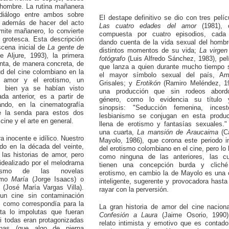
 hombre. La rutina mañanera
diálogo entre ambos sobre
El destape definitivo se dio con tres pelíc
 además de hacer del acto
Las cuatro edades del amor
(1981), c
mite mañanero, lo convierte
compuesta por cuatro episodios, cada
 grotesca. Esta descripción
dando cuenta de la vida sexual del homb
scena inicial de
La gente de
distintos momentos de su vida;
La virgen
e Aljure, 1993), la primera
fotógrafo
(Luis Alfredo Sánchez, 1983), pel
nta, de manera concreta, de
que lanza a quien durante mucho tiempo 
d del cine colombiano en la
el mayor símbolo sexual del país, Am
el amor y el erotismo, un
Grisales; y
Erotikón
(Ramiro Meléndez, 19
i bien ya se habían visto
una producción que sin rodeos abord
da anterior, es a partir de
género, como lo evidencia su título 
ndo, en la cinematografía
sinopsis: "Seducción femenina, inces
ce la senda para estos dos
lesbianismo se conjugan en esta produc
cine y el arte en general.
llena de erotismo y fantasías sexuales.
una cuarta,
La mansión de Araucaima
(Ca
a inocente e idílico. Nuestro
Mayolo, 1986), que corona este periodo in
zado en la década del veinte,
del erotismo colombiano en el cine, pero lo
 las historias de amor, pero
como ninguna de las anteriores, las cu
idealizado por el melodrama
tienen una concepción burda y cliché
ismo de las novelas
erotismo, en cambio la de Mayolo es una 
como
María
(Jorge Isaacs) o
inteligente, sugerente y provocadora hasta
(José María Vargas Villa).
rayar con la perversión.
 un cine sin contaminación
, como correspondía para la
La gran historia de amor del cine nacion
ta lo impolutas que fueran
Confesión a Laura
(Jaime Osorio, 1990)
si todas eran protagonizadas
relato intimista y emotivo que es contad
ianas (que algo de pierna