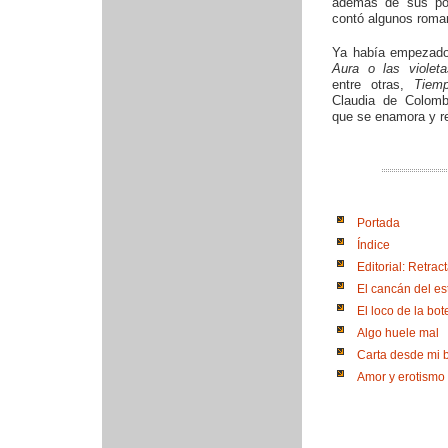
además de sus po
contó algunos roma
Ya había empezado
Aura o las violeta
entre otras,
Tiem
Claudia de Colom
que se enamora y r
Portada
Índice
Editorial: Retract
El cancán del est
El loco de la bot
Algo huele mal
Carta desde mi b
Amor y erotismo