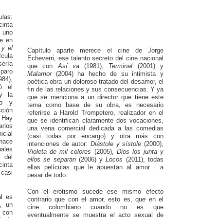
ulas:
inta
 uno
re en
 y el
Capítulo aparte merece el cine de Jorge
ícula
Echeverri, ese talento secreto del cine nacional
sería
que con
Así va
(1981),
Terminal
(2001) y
paro
Malamor
(2004) ha hecho de su intimista y
84),
poética obra un doloroso tratado del desamor, el
ó el
fin de las relaciones y sus consecuencias. Y ya
y la
que se menciona a un director que tiene este
to y
tema como base de su obra, es necesario
ción
referirse a Harold Trompetero, realizador en el
" Hay
que se identifican claramente dos vocaciones,
rlos
una vena comercial dedicada a las comedias
icial
(casi todas por encargo) y otra más con
 hace
intenciones de autor:
Diástole y sístole
(2000),
ales
Violeta de mil colores
(2005),
Dios los junta y
 del
ellos se separan
(2006) y
Locos
(2011), todas
cinta
ellas películas que le apuestan al amor… a
 casi
pesar de todo.
Con el erotismo sucede ese mismo efecto
al es
contrario que con el amor, esto es, que en el
, un
cine colombiano cuando no es que
o con
eventualmente se muestra el acto sexual de