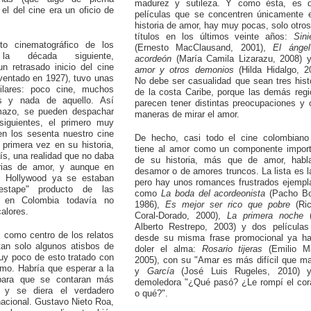
madurez y sutileza. Y como ésta, es de
el del cine era un oficio de
películas que se concentren únicamente 
historia de amor, hay muy pocas, solo otros
títulos en los últimos veinte años:
Sini
rto cinematográfico de los
(Ernesto MacClausand, 2001),
El ángel
la década siguiente,
acordeón
(María Camila Lizarazu, 2008)
n retrasado inicio del cine
amor y otros demonios
(Hilda Hidalgo, 2
ventado en 1927), tuvo unas
No debe ser casualidad que sean tres hist
milares: poco cine, muchos
de la costa Caribe, porque las demás reg
s y nada de aquello. Así
parecen tener distintas preocupaciones y 
mazo, se pueden despachar
maneras de mirar el amor.
siguientes, el primero muy
n los sesenta nuestro cine
De hecho, casi todo el cine colombiano
primera vez en su historia,
tiene al amor como un componente import
aís, una realidad que no daba
de su historia, más que de amor, habl
orias de amor, y aunque en
desamor o de amores truncos. La lista es l
n Hollywood ya se estaban
pero hay unos romances frustrados ejempl
estape" producto de las
como
La boda del acordeonista
(Pacho Bot
l, en Colombia todavía no
1986),
Es mejor ser rico que pobre
(Ric
alores.
Coral-Dorado, 2000),
La primera noche
(
Alberto Restrepo, 2003) y dos películas
 como centro de los relatos
desde su misma frase promocional ya ha
tan solo algunos atisbos de
doler el alma:
Rosario tijeras
(Emilio Ma
uy poco de esto tratado con
2005), con su "Amar es más difícil que ma
ismo. Habría que esperar a la
y
García
(José Luis Rugeles, 2010) 
 para que se contaran más
demoledora "¿Qué pasó? ¿Le rompí el cor
r y se diera el verdadero
o qué?".
nacional. Gustavo Nieto Roa,