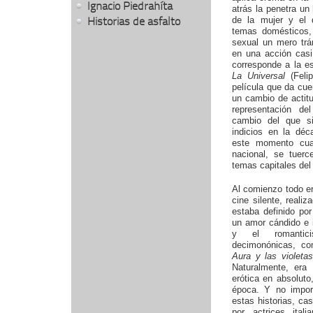
Ignacio Piedrahíta
atrás la penetra un
Historias de asfalto
de la mujer y el 
temas domésticos,
sexual un mero trá
en una acción casi
corresponde a la e
La Universal
(Felip
película que da cue
un cambio de actitu
representación d
cambio del que s
indicios en la déca
este momento cua
nacional, se tuer
temas capitales del 
Al comienzo todo er
cine silente, reali
estaba definido por
un amor cándido e 
y el romantic
decimonónicas, 
Aura y las violetas
Naturalmente, era
erótica en absoluto
época. Y no impor
estas historias, ca
por actrices ital