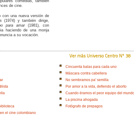
pulares comedias, también
nces de cine.
 con una nueva versión de
s
(1974) y también dirige,
po para amar
(1981), con
bia haciendo de una monja
enuncia a su vocación.
Ver más Universo Centro N° 38
Cincuenta balas para cada uno
Máscara contra cabellera
ar
No sembramos pa' semilla
ilista
Por amor a la vida, defiendo el aborto
ella
Cuando éramos el peor equipo del mund
La piscina ahogada
iblioteca
Fotógrafo de prepagos
 en el cine colombiano