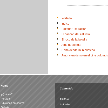
Portada
Índice
Editorial: Retractar
El cancán del estilista
El loco de la botella
Algo huele mal
Carta desde mi biblioteca
Amor y erotismo en el cine colomb
Home
Contenido
¿Qué es?
Portada
Editorial
Ediciones anteriores
Artículos
Galería