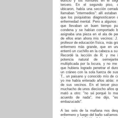
edificio y los hombres en el se
tercero. En el segundo piso,
ubicaron, había una sección cerrad
llamaban "intermedios": allí estaban
que los psiquiatras diagnosticaron 
enfermedad mental. Pero a algunos p
que llevaban un buen tiempo pu
condena y se habían comportado b
asignaba una pieza en el ala de pe
de ellos eran ahora mis vecinos: J.
profesor de educación física, más gr
enfermero más grande, que en un
enterró un cuchillo en la cabeza a su
Recordé la lección de R. y me i
potencia natural de semejant
multiplicada por la locura, y no me
que hubiera logrado penetrar el dur
un cráneo con la sola fuerza de su
T., un paisano y conocido mío de c
yo me había enterado años atrás: 
de sus vecinos. En el tercer pis
muchacho de unos dieciocho años q
mató a otro: "no sé porqué lo m
acuerdo de nada", me dijo, "e
embazucado".
A las seis de la mañana nos des
enfermero y luego del baño salíamos