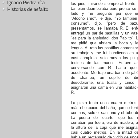
Ignacio Piedrahíta
los pies, mirando siempre al frente
también deambulaba pero pronto se 
Historias de asfalto
lado y me preguntó por qué est
"Alcoholismo", le dije. "Yo también
consumo", dijo, "pero de baz
presentamos, se llamaba R. El en
entregó un par de pastillas y un va
"es para la ansiedad, don Pablito".
me pidió que abriera la boca y le
lengua. Al rato las pastillas comenza
su trabajo y me fui hundiendo en u
casi completa: solo movía los pulg
índices de las manos. Estuve ah
conversando con R. hasta que
acudiente. Me trajo una barra de jabó
de champú, un cepillo de die
desodorante, una toalla y cinco 
asignaron una cama en una habitació
R.
La pieza tenía unos cuatro metros
más el espacio del baño, que no tení
cortinas, solo el sanitario y el tubo 
La puerta del cuarto, que los e
cerraban por fuera, era de madera, a
la altura de la caja que me asigna
casi cuatro metros. En la mitad de
había un rectángulo de vidrio de uno