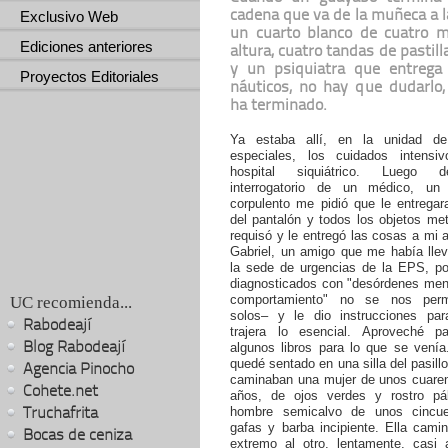
cadena que va de la muñeca a la
Exclusivo Web
un cuarto blanco de cuatro m
Ediciones anteriores
altura, cuatro tandas de pastill
y un psiquiatra que entrega 
Proyectos Editoriales
náuticos, no hay que dudarlo, 
ha terminado.
Ya estaba allí, en la unidad de
especiales, los cuidados intens
hospital siquiátrico. Luego 
interrogatorio de un médico, un
corpulento me pidió que le entregar
del pantalón y todos los objetos me
requisó y le entregó las cosas a mi 
Gabriel, un amigo que me había lle
la sede de urgencias de la EPS, po
diagnosticados con "desórdenes ment
comportamiento" no se nos perm
UC recomienda...
solos– y le dio instrucciones p
Rabodeají
trajera lo esencial. Aproveché pa
Blog Rabodeají
algunos libros para lo que se venía
quedé sentado en una silla del pasillo
Agencia Pinocho
caminaban una mujer de unos cuaren
Cohete.net
años, de ojos verdes y rostro pá
Truchafrita
hombre semicalvo de unos cincue
gafas y barba incipiente. Ella cami
Bocas de ceniza
extremo al otro, lentamente, casi a