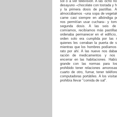
sol o a ver televisión. A las ocho n
desayuno –chocolate con tostada y h
y la primera dosis de pastillas. 
almorzábamos –una sopa de vegetale
carne casi siempre en albóndiga p
nos permitían usar cuchara– y to
segunda dosis. A las seis de
comíamos, recibíamos más pastilla
ordenaba permanecer en el edificio,
orden solo era cumplida por las 
quienes les cerraban la puerta de s
mientras que los hombres podíamos 
rato por ahí. A las nueve nos daban
ración de medicamentos y nos
encerrar en las habitaciones. Habí
grande con las normas para los 
prohibido tener relaciones amorosas
cuarto de otro, fumar, tener teléfon
computadoras portátiles. A los visita
prohibía llevar "comida de sal".