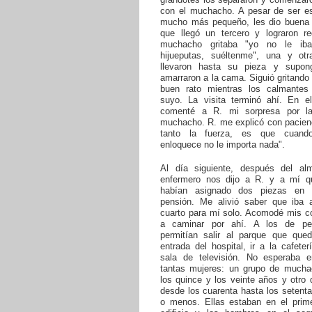
con el muchacho. A pesar de ser es
mucho más pequeño, les dio buena l
que llegó un tercero y lograron red
muchacho gritaba "yo no le ib
hijueputas, suéltenme", una y ot
llevaron hasta su pieza y supon
amarraron a la cama. Siguió gritando
buen rato mientras los calmantes
suyo. La visita terminó ahí. En el
comenté a R. mi sorpresa por la
muchacho. R. me explicó con pacienc
tanto la fuerza, es que cuan
enloquece no le importa nada".
Al día siguiente, después del al
enfermero nos dijo a R. y a mí 
habían asignado dos piezas en 
pensión. Me alivió saber que iba 
cuarto para mí solo. Acomodé mis co
a caminar por ahí. A los de pe
permitían salir al parque que que
entrada del hospital, ir a la cafete
sala de televisión. No esperaba e
tantas mujeres: un grupo de mucha
los quince y los veinte años y otro
desde los cuarenta hasta los setent
o menos. Ellas estaban en el prime