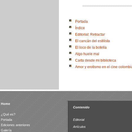
Portada
Índice
Editorial: Retractar
El cancán del estilista
El loco de la botella
Algo huele mal
Carta desde mi biblioteca
Amor y erotismo en el cine colomb
Home
Contenido
¿Qué es?
Portada
Editorial
Ediciones anteriores
Artículos
Galería