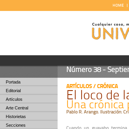
HOME
Número 38 - Septiem
Portada
ARTÍCULOS / CRÓNICA
El loco de l
Editorial
Artículos
Una crónica 
Arte Central
Pablo R. Arango. Ilustración: Cr
Historietas
Secciones
Cuando un guayabo termina