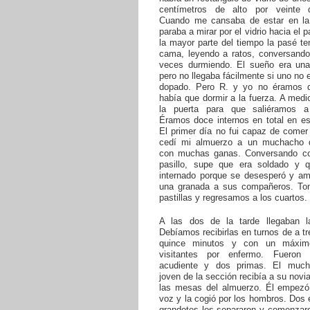
centímetros de alto por veinte 
Cuando me cansaba de estar en l
paraba a mirar por el vidrio hacia el p
la mayor parte del tiempo la pasé te
cama, leyendo a ratos, conversando
veces durmiendo. El sueño era una
pero no llegaba fácilmente si uno no 
dopado. Pero R. y yo no éramos 
había que dormir a la fuerza. A medi
la puerta para que saliéramos a
Éramos doce internos en total en es
El primer día no fui capaz de comer
cedí mi almuerzo a un muchacho 
con muchas ganas. Conversando co
pasillo, supe que era soldado y 
internado porque se desesperó y a
una granada a sus compañeros. T
pastillas y regresamos a los cuartos.
A las dos de la tarde llegaban la
Debíamos recibirlas en turnos de a tr
quince minutos y con un máxi
visitantes por enfermo. Fueron
acudiente y dos primas. El muc
joven de la sección recibía a su novi
las mesas del almuerzo. Él empezó 
voz y la cogió por los hombros. Dos
grandotes los separaron y comenzaro