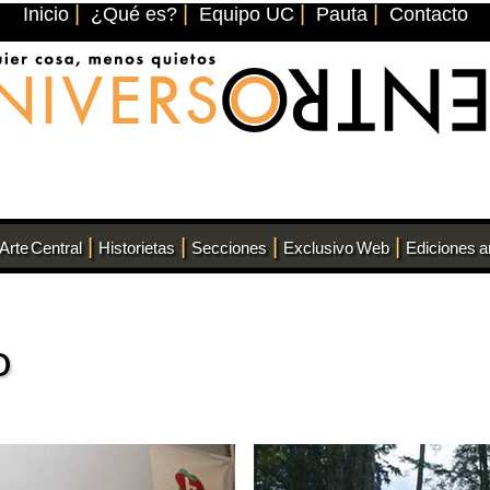
|
|
|
|
Inicio
¿Qué es?
Equipo UC
Pauta
Contacto
|
|
|
|
Arte Central
Historietas
Secciones
Exclusivo Web
Ediciones a
o