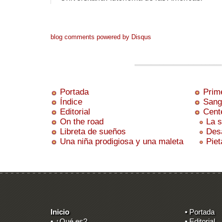
blog comments powered by
Disqus
Portada
Prime
Índice
Sang
Editorial
Cente
On the road
La s
Libreta de sueños
Desa
Una niña prodigiosa y una maleta
Piet
Inicio
• Portada
• ¿Qué es?
• Editorial