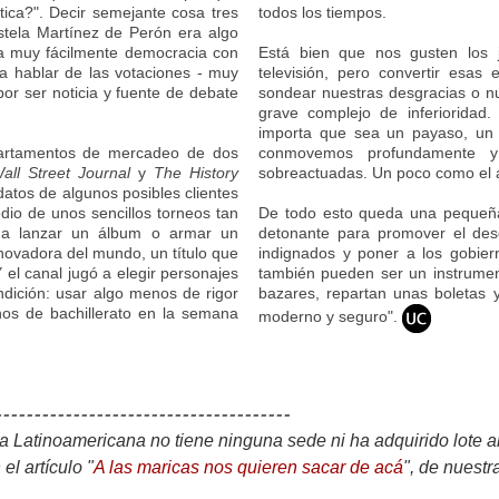
tica?". Decir semejante cosa tres
todos los tiempos.
tela Martínez de Perón era algo
a muy fácilmente democracia con
Está bien que nos gusten los 
ra hablar de las votaciones - muy
televisión, pero convertir esas
or ser noticia y fuente de debate
sondear nuestras desgracias o nu
grave complejo de inferioridad
importa que sea un payaso, un v
epartamentos de mercadeo de dos
conmovemos profundamente y 
all Street Journal
y
The History
sobreactuadas. Un poco como el a
atos de algunos posibles clientes
dio de unos sencillos torneos tan
De todo esto queda una pequeña
o a lanzar un álbum o armar un
detonante para promover el des
nnovadora del mundo, un título que
indignados y poner a los gobier
 el canal jugó a elegir personajes
también pueden ser un instrument
dición: usar algo menos de rigor
bazares, repartan unas boletas y
nos de bachillerato en la semana
moderno y seguro".
--------------------------------------
 Latinoamericana no tiene ninguna sede ni ha adquirido lote a
el artículo "
A las maricas nos quieren sacar de acá
", de nuest