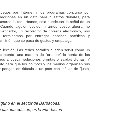
juegos por Internet y los programas concurso por
 elecciones en un dato para nuestros debates, para
estros éxitos urbanos, solo puede ser la señal de un
. Cuando alguien decide mirarnos desde afuera, no
endedor, un recolector de correos electrónico, nos
terminamos por entregar escenas patéticas y
nfitrión que se pasa de gestos y empalaga
.
 lección. Las redes sociales pueden servir como un
contento, una manera de "ordenar" la horda de los
nos a buscar soluciones prontas o salidas dignas. Y
o para que los políticos y los medios organicen sus
 pongan en ridículo a un país con ínfulas de "justo,
lguno en el sector de Barbacoas.
ra pasada edición, es la Fundación