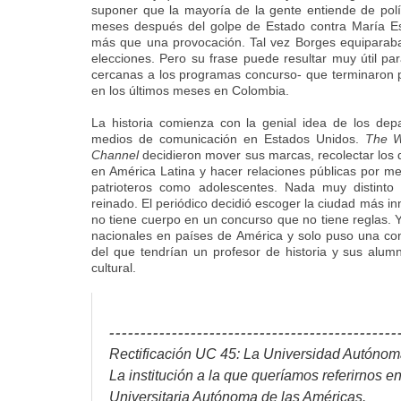
suponer que la mayoría de la gente entiende de polí
meses después del golpe de Estado contra María Es
más que una provocación. Tal vez Borges equiparab
elecciones. Pero su frase puede resultar muy útil pa
cercanas a los programas concurso- que terminaron p
en los últimos meses en Colombia.
La historia comienza con la genial idea de los d
medios de comunicación en Estados Unidos.
The W
Channel
decidieron mover sus marcas, recolectar los d
en América Latina y hacer relaciones públicas por me
patrioteros como adolescentes. Nada muy distint
reinado. El periódico decidió escoger la ciudad más i
no tiene cuerpo en un concurso que no tiene reglas. Y
nacionales en países de América y solo puso una con
del que tendrían un profesor de historia y sus alum
cultural.
----------------------------------------------
Rectificación UC 45: La Universidad Autónoma
La institución a la que queríamos referirnos en 
Universitaria Autónoma de las Américas.