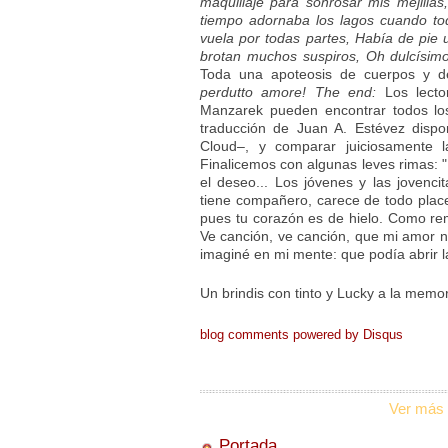
maquillaje para sonrosar mis mejillas
tiempo adornaba los lagos cuando to
vuela por todas partes, Había de pie
brotan muchos suspiros, Oh dulcísim
Toda una apoteosis de cuerpos y d
perdutto amore! The end:
Los lect
Manzarek pueden encontrar todos lo
traducción de Juan A. Estévez disp
Cloud–, y comparar juiciosamente l
Finalicemos con algunas leves rimas: "
el deseo... Los jóvenes y las joven
tiene compañero, carece de todo plac
pues tu corazón es de hielo. Como rem
Ve canción, ve canción, que mi amor n
imaginé en mi mente: que podía abrir 
Un brindis con tinto y Lucky a la memo
blog comments powered by
Disqus
Ver más 
Portada