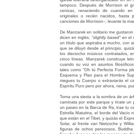
tampoco. Después de Morrison el gr
cenizas, renaciendo de cuando en 
originales o recién nacidos, hasta
canciones de Morrison–; levante la man
De Manzarek en solitario me gustaron
dicen en inglés,
"slightly based"
en el 
un título que aspiraba a mucho, con ai
que se diluyó desde el principio, quiz
los dieciocho músicos contratados, ent
cinco líneas. Manzarek construye let
cuando su voz en asuntos filosóficos
tales como "Oh tú Perfecta Forma ple
Esquema y Plan para el Hombre Super
niegues tu Cuerpo o extraviarás el c
Espíritu Puro pero por ahora, nena, p
Toma una siesta a la sombra de un árb
caminata por este parque y tírate un
un paseo en la Barca de Ra, trae tu cet
Estrella Matutina, el borde del Vacío 
que están en el Tibet, y quizás el Ex
Solar, al frente van Nietzsche y Willi
figuras de ochos perezosos, Buddha