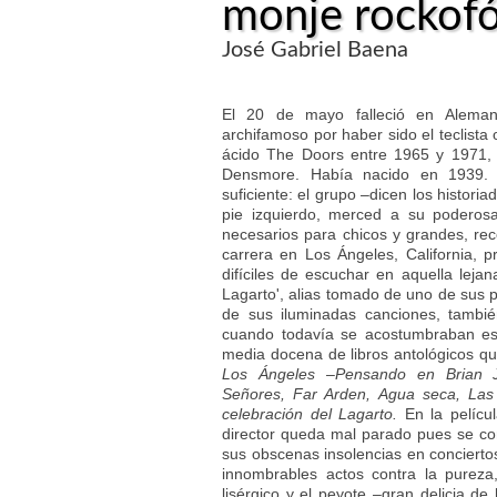
monje rockofó
José Gabriel Baena
El 20 de mayo falleció en Aleman
archifamoso por haber sido el teclista 
ácido The Doors entre 1965 y 1971, 
Densmore. Había nacido en 1939. 
suficiente: el grupo –dicen los historia
pie izquierdo, merced a su poderosa
necesarios para chicos y grandes, re
carrera en Los Ángeles, California,
difíciles de escuchar en aquella lej
Lagarto', alias tomado de uno de sus p
de sus iluminadas canciones, tambié
cuando todavía se acostumbraban esa
media docena de libros antológicos q
Los Ángeles –Pensando en Brian J
Señores, Far Arden, Agua seca, Las 
celebración del Lagarto.
En la pelícu
director queda mal parado pues se con
sus obscenas insolencias en conciertos
innombrables actos contra la pureza
lisérgico y el peyote –gran delicia 