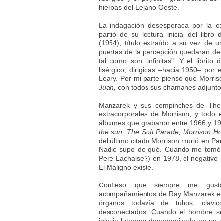
hierbas del Lejano Oeste.
La indagación desesperada por la e
partió de su lectura inicial del
libro
(1954), título extraído a su vez de un
puertas de la percepción quedaran de
tal como son: infinitas". Y el librit
lisérgico, dirigidas –hacia 1950– por 
Leary. Por mi parte pienso que Morri
Juan,
con todos sus chamanes adjunto
Manzarek y sus compinches de The D
extracorporales de Morrison, y todo 
álbumes que grabaron entre 1966 y 19
the sun, The Soft Parade, Morrison Ho
del último citado Morrison murió en Pa
Nadie supo de qué. Cuando me tomé 
Pere Lachaise?) en 1978, el negativo s
El Maligno existe.
Confieso que siempre me gust
acompañamientos de Ray Manzarek en l
órganos todavía de tubos, clavic
desconectados. Cuando el hombre se
iglesia luterana desorganizado en un