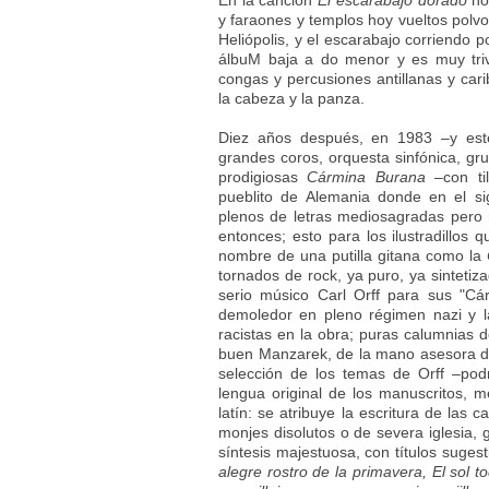
En la canción
El escarabajo dorado
no 
y faraones y templos hoy vueltos polv
Heliópolis, y el escarabajo corriendo p
álbuM baja a do menor y es muy triv
congas y percusiones antillanas y car
la cabeza y la panza.
Diez años después, en 1983 –y es
grandes coros, orquesta sinfónica, gr
prodigiosas
Cármina Burana
–con til
pueblito de Alemania donde en el si
plenos de letras mediosagradas pero
entonces; esto para los ilustradillos 
nombre de una putilla gitana como la
tornados de rock, ya puro, ya sintetiza
serio músico Carl Orff para sus "Cá
demoledor en pleno régimen nazi y l
racistas en la obra; puras calumnias d
buen Manzarek, de la mano asesora del
selección de los temas de Orff –podr
lengua original de los manuscritos, m
latín: se atribuye la escritura de las 
monjes disolutos o de severa iglesia,
síntesis majestuosa, con títulos suges
alegre rostro de la primavera, El sol t