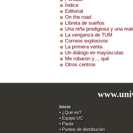
Índice
Editorial
On the road
Libreta de sueños
Una niña prodigiosa y una mal
La venganza de TUM
Correos explosivos
La primera venta
Un diálogo en mayúsculas
Me robaron y… qué
Otros centros
www.univ
Inicio
• ¿Qué es?
• Equipo UC
• Pauta
• Puntos de distribución