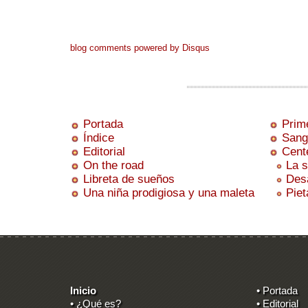
blog comments powered by
Disqus
Portada
Prime
Índice
Sang
Editorial
Cente
On the road
La s
Libreta de sueños
Desa
Una niña prodigiosa y una maleta
Piet
Inicio
• Portada
• ¿Qué es?
• Editorial