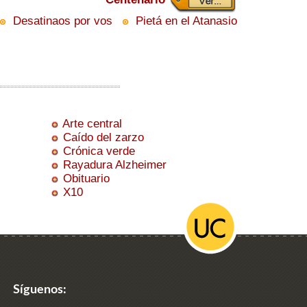
Desatinaos por vos
Pietá en el Atanasio
Arte central
Caído del zarzo
Crónica verde
Rayadura Alzheimer
Obituario
X10
Síguenos: