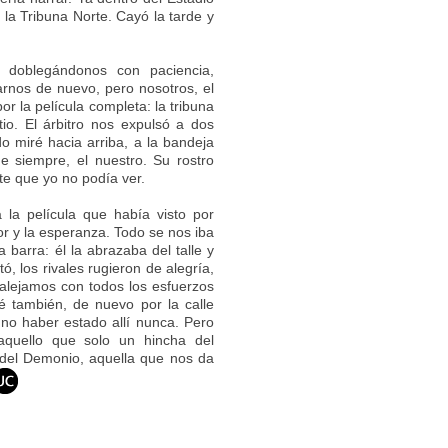
e la Tribuna Norte. Cayó la tarde y
 doblegándonos con paciencia,
arnos de nuevo, pero nosotros, el
 la película completa: la tribuna
tio. El árbitro nos expulsó a dos
o miré hacia arriba, a la bandeja
de siempre, el nuestro. Su rostro
te que yo no podía ver.
 la película que había visto por
lor y la esperanza. Todo se nos iba
a barra: él la abrazaba del talle y
tó, los rivales rugieron de alegría,
 alejamos con todos los esfuerzos
 también, de nuevo por la calle
no haber estado allí nunca. Pero
aquello que solo un hincha del
 del Demonio, aquella que nos da