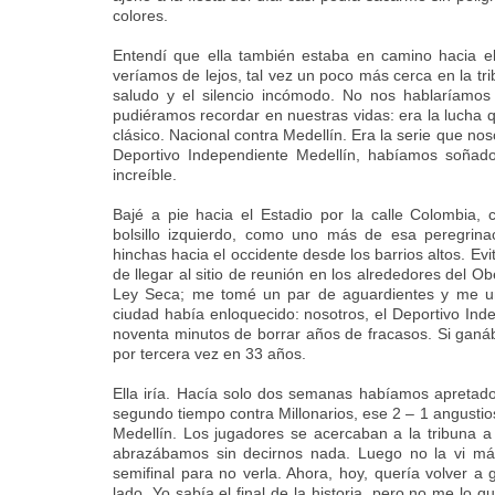
colores.
Entendí que ella también estaba en camino hacia el
veríamos de lejos, tal vez un poco más cerca en la tri
saludo y el silencio incómodo. No nos hablaríamos
pudiéramos recordar en nuestras vidas: era la lucha qu
clásico. Nacional contra Medellín. Era la serie que noso
Deportivo Independiente Medellín, habíamos soñad
increíble.
Bajé a pie hacia el Estadio por la calle Colombia,
bolsillo izquierdo, como uno más de esa peregrinac
hinchas hacia el occidente desde los barrios altos. Evit
de llegar al sitio de reunión en los alrededores del O
Ley Seca; me tomé un par de aguardientes y me uní
ciudad había enloquecido: nosotros, el Deportivo In
noventa minutos de borrar años de fracasos. Si ganá
por tercera vez en 33 años.
Ella iría. Hacía solo dos semanas habíamos apretad
segundo tiempo contra Millonarios, ese 2 – 1 angustio
Medellín. Los jugadores se acercaban a la tribuna a 
abrazábamos sin decirnos nada. Luego no la vi más.
semifinal para no verla. Ahora, hoy, quería volver a 
lado. Yo sabía el final de la historia, pero no me lo q