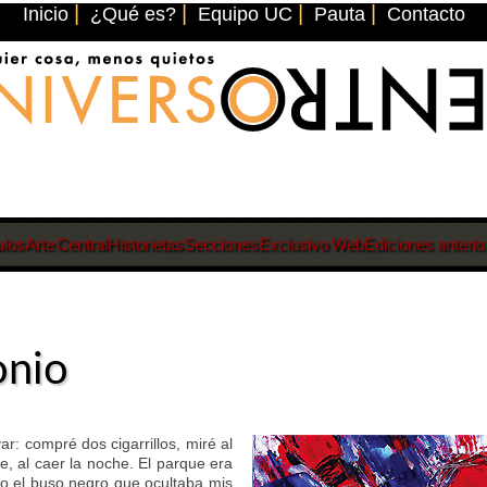
|
|
|
|
Inicio
¿Qué es?
Equipo UC
Pauta
Contacto
ulos
Arte Central
Historietas
Secciones
Exclusivo Web
Ediciones anterio
onio
: compré dos cigarrillos, miré al
e, al caer la noche. El parque era
gro el buso negro que ocultaba mis