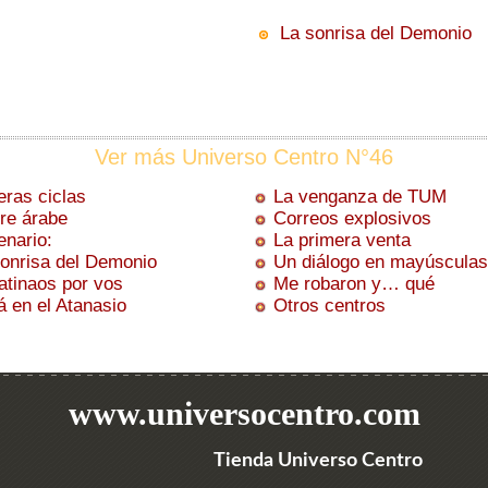
La sonrisa del Demonio
Ver más Universo Centro N°46
ras ciclas
La venganza de TUM
re árabe
Correos explosivos
nario:
La primera venta
onrisa del Demonio
Un diálogo en mayúsculas
tinaos por vos
Me robaron y… qué
á en el Atanasio
Otros centros
www.universocentro.com
Tienda Universo Centro