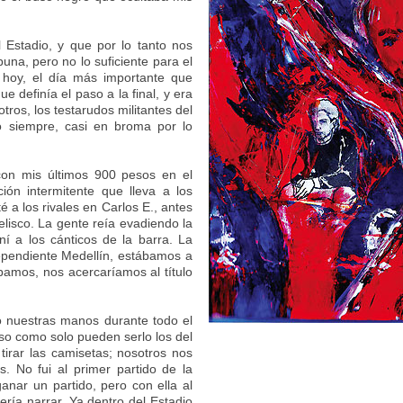
 Estadio, y que por lo tanto nos
buna, pero no lo suficiente para el
 hoy, el día más importante que
e definía el paso a la final, y era
tros, los testarudos militantes del
o siempre, casi en broma por lo
 con mis últimos 900 pesos en el
ión intermitente que lleva a los
é a los rivales en Carlos E., antes
belisco. La gente reía evadiendo la
 a los cánticos de la barra. La
dependiente Medellín, estábamos a
bamos, nos acercaríamos al título
o nuestras manos durante todo el
so como solo pueden serlo los del
tirar las camisetas; nosotros nos
 No fui al primer partido de la
ganar un partido, pero con ella al
uería narrar. Ya dentro del Estadio