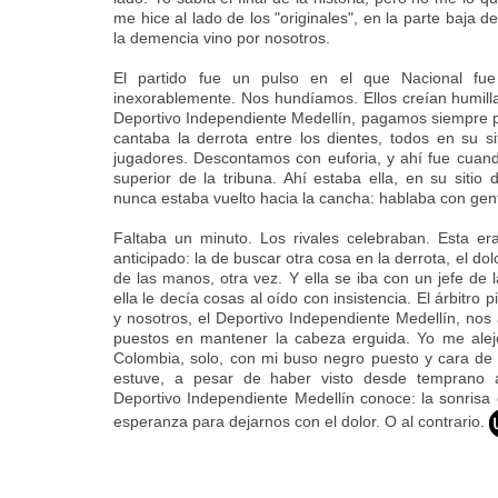
me hice al lado de los "originales", en la parte baja d
la demencia vino por nosotros.
El partido fue un pulso en el que Nacional fue
inexorablemente. Nos hundíamos. Ellos creían humill
Deportivo Independiente Medellín, pagamos siempre por
cantaba la derrota entre los dientes, todos en su si
jugadores. Descontamos con euforia, y ahí fue cuand
superior de la tribuna. Ahí estaba ella, en su sitio 
nunca estaba vuelto hacia la cancha: hablaba con gen
Faltaba un minuto. Los rivales celebraban. Esta era
anticipado: la de buscar otra cosa en la derrota, el do
de las manos, otra vez. Y ella se iba con un jefe de l
ella le decía cosas al oído con insistencia. El árbitro pi
y nosotros, el Deportivo Independiente Medellín, nos
puestos en mantener la cabeza erguida. Yo me alejé
Colombia, solo, con mi buso negro puesto y cara de 
estuve, a pesar de haber visto desde temprano 
Deportivo Independiente Medellín conoce: la sonrisa
esperanza para dejarnos con el dolor. O al contrario.