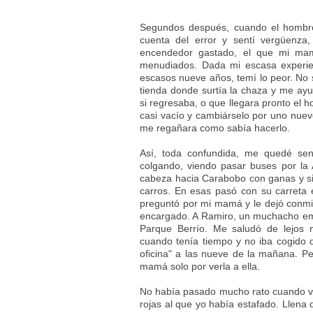
Segundos después, cuando el hombre
cuenta del error y sentí vergüenza,
encendedor gastado, el que mi mamá
menudiados. Dada mi escasa experie
escasos nueve años, temí lo peor. No 
tienda donde surtía la chaza y me ayud
si regresaba, o que llegara pronto el
casi vacío y cambiárselo por uno nuev
me regañara como sabía hacerlo.
Así, toda confundida, me quedé sen
colgando, viendo pasar buses por la
cabeza hacia Carabobo con ganas y si
carros. En esas pasó con su carreta e
preguntó por mi mamá y le dejó conmig
encargado. A Ramiro, un muchacho embo
Parque Berrío. Me saludó de lejos 
cuando tenía tiempo y no iba cogido d
oficina" a las nueve de la mañana. P
mamá solo por verla a ella.
No había pasado mucho rato cuando vi 
rojas al que yo había estafado. Llena