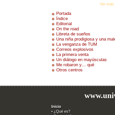
Ver más 
Portada
Índice
Editorial
On the road
Libreta de sueños
Una niña prodigiosa y una mal
La venganza de TUM
Correos explosivos
La primera venta
Un diálogo en mayúsculas
Me robaron y… qué
Otros centros
www.univ
Inicio
• ¿Qué es?