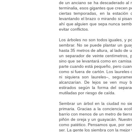
de un anciano se ha descaderado al r
terminalia, esos gigantes que crecen p
ciertas temporadas, en la estación
levantando el brazo o mirando si pisar
ahí que alguien que sepa nunca sembra
evitar conflictos.
Los árboles no son todos iguales, y 
sembrar. No se puede plantar un gua
hasta 35 metros de altura, al lado de u
un separador de veinte centímetros, 
sino que se levantará como en camisa 
parte cuando está pequeño, pero cuan
como si fuera de cartón. Los laureles 
ni siquiera son laureles–, seguram
alcanzarían. De lejos se ven muy b
estirados según la forma del separ
mutiladas por riesgo de caída.
Sembrar un árbol en la ciudad no s
primaria. Gracias a la conciencia eco
barrio con menos de un metro de tierr
piñón de oreja y un guayacán. Nuestro
como patético. Pensamos que, por ser s
ser. La gente los siembra con la mejor