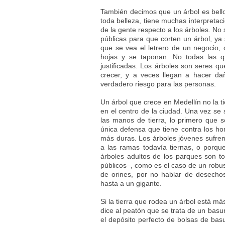
También decimos que un árbol es bello
toda belleza, tiene muchas interpreta
de la gente respecto a los árboles. No
públicas para que corten un árbol, ya 
que se vea el letrero de un negocio, 
hojas y se taponan. No todas las q
justificadas. Los árboles son seres q
crecer, y a veces llegan a hacer d
verdadero riesgo para las personas.
Un árbol que crece en Medellín no la t
en el centro de la ciudad. Una vez se 
las manos de tierra, lo primero que s
única defensa que tiene contra los h
más duras. Los árboles jóvenes sufren
a las ramas todavía tiernas, o porque
árboles adultos de los parques son t
públicos–, como es el caso de un robus
de orines, por no hablar de desechos
hasta a un gigante.
Si la tierra que rodea un árbol está más
dice al peatón que se trata de un basu
el depósito perfecto de bolsas de bas