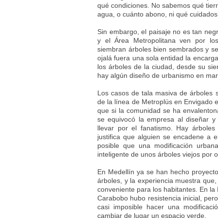
qué condiciones. No sabemos qué tierra
agua, o cuánto abono, ni qué cuidados
Sin embargo, el paisaje no es tan negr
y el Área Metropolitana ven por lo
siembran árboles bien sembrados y se
ojalá fuera una sola entidad la encarg
los árboles de la ciudad, desde su si
hay algún diseño de urbanismo en mar
Los casos de tala masiva de árboles s
de la línea de Metroplús en Envigado e
que si la comunidad se ha envalentona
se equivocó la empresa al diseñar y 
llevar por el fanatismo. Hay árbole
justifica que alguien se encadene a el
posible que una modificación urba
inteligente de unos árboles viejos por 
En Medellín ya se han hecho proyectos
árboles, y la experiencia muestra que,
conveniente para los habitantes. En la
Carabobo hubo resistencia inicial, per
casi imposible hacer una modificaci
cambiar de lugar un espacio verde.