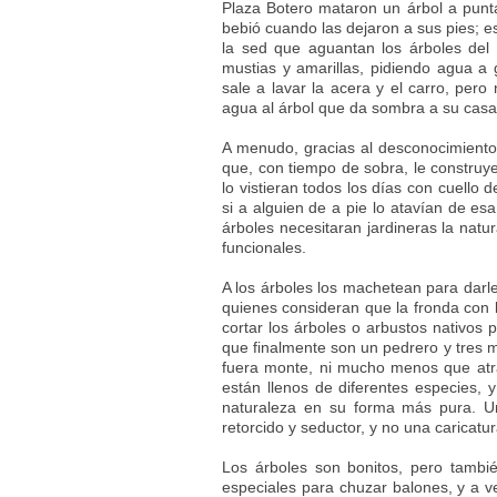
Plaza Botero mataron un árbol a punta
bebió cuando las dejaron a sus pies; e
la sed que aguantan los árboles del 
mustias y amarillas, pidiendo agua a g
sale a lavar la acera y el carro, per
agua al árbol que da sombra a su casa
A menudo, gracias al desconocimiento, 
que, con tiempo de sobra, le construye
lo vistieran todos los días con cuello d
si a alguien de a pie lo atavían de es
árboles necesitaran jardineras la natu
funcionales.
A los árboles los machetean para darl
quienes consideran que la fronda con 
cortar los árboles o arbustos nativos 
que finalmente son un pedrero y tres m
fuera monte, ni mucho menos que atra
están llenos de diferentes especies, y
naturaleza en su forma más pura. Un
retorcido y seductor, y no una caricat
Los árboles son bonitos, pero tamb
especiales para chuzar balones, y a v