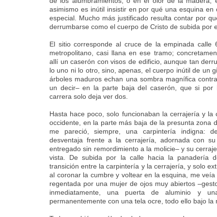
de los alumbramientos; o en el olor de la madera, 
asimismo es inútil insistir en por qué una esquina en
especial. Mucho más justificado resulta contar por qu
derrumbarse como el cuerpo de Cristo de subida por el
El sitio corresponde al cruce de la empinada calle 
metropolitano, casi llana en ese tramo; concretamen
allí un caserón con visos de edificio, aunque tan derr
lo uno ni lo otro, sino, apenas, el cuerpo inútil de un g
árboles maduros echan una sombra magnífica contra
un decir– en la parte baja del caserón, que si por l
carrera solo deja ver dos.
Hasta hace poco, solo funcionaban la cerrajería y la 
occidente, en la parte más baja de la presunta zona
me pareció, siempre, una carpintería indigna: 
desventaja frente a la cerrajería, adornada con su
entregado sin remordimiento a la molicie– y su cerraje
vista. De subida por la calle hacia la panadería d
transición entre la carpintería y la cerrajería, y solo 
al coronar la cumbre y voltear en la esquina, me veía
regentada por una mujer de ojos muy abiertos –gesto
inmediatamente, una puerta de aluminio y una 
permanentemente con una tela ocre, todo ello bajo la 