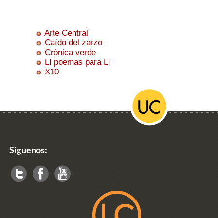
Arte Central
Caído del zarzo
Crónica verde
LI poemas para Li
X10
Síguenos: