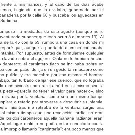
 frente a mis narices, y al cabo de los días acabé
menos, fingiendo que lo olvidaba; gobernado por el
 panadería por la calle 68 y buscaba los aguacates en
 Surtimax.
 empezó– a mediados de este agosto (aunque no lo
aventurado suponer que todo ocurrió el martes 13). Al
na de la 45 con la 69, rumbo a una casa en donde mi
, reparé que, aunque la puerta de aluminio continuaba
ventanita. Por supuesto, antes de formularme cualquier
clavado sobre el agujero. Ojalá no lo hubiera hecho.
 dantesco: el carpintero flaco se inclinaba sobre un
ba con un papel de lija en un gesto tan macabro como
jaba pulida; y era macabro por eso mismo: el hombre
bajo, tan turbado de lijar ese cuenco, que no lograba
 lo más siniestro no era el ataúd en sí mismo sino la
la pieza –parecía no tener el valor para hacerlo–, sino
 miraba por la ventana, como si a un mismo tiempo
espiara o retarlo por atreverse a descubrir su infamia.
ero mientras me retiraba de la ventana surgió una
al mismo tiempo que una revelación tardía: no eran
 de los dos carpinteros aquella mañana radiante; eran,
 Aquel lugar maldito no podía estar conectado con la
ra impropio llamarlo "carpintería": era poco menos que