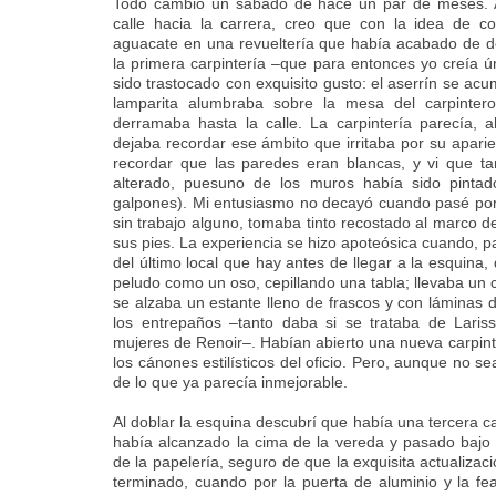
Todo cambió un sábado de hace un par de meses. 
calle hacia la carrera, creo que con la idea de 
aguacate en una revueltería que había acabado de de
la primera carpintería –que para entonces yo creía 
sido trastocado con exquisito gusto: el aserrín se ac
lamparita alumbraba sobre la mesa del carpinter
derramaba hasta la calle. La carpintería parecía, a
dejaba recordar ese ámbito que irritaba por su aparie
recordar que las paredes eran blancas, y vi que ta
alterado, puesuno de los muros había sido pintad
galpones). Mi entusiasmo no decayó cuando pasé por l
sin trabajo alguno, tomaba tinto recostado al marco de
sus pies. La experiencia se hizo apoteósica cuando, pa
del último local que hay antes de llegar a la esquina,
peludo como un oso, cepillando una tabla; llevaba un c
se alzaba un estante lleno de frascos y con láminas
los entrepaños –tanto daba si se trataba de Lari
mujeres de Renoir–. Habían abierto una nueva carpint
los cánones estilísticos del oficio. Pero, aunque no s
de lo que ya parecía inmejorable.
Al doblar la esquina descubrí que había una tercera car
había alcanzado la cima de la vereda y pasado bajo 
de la papelería, seguro de que la exquisita actualiza
terminado, cuando por la puerta de aluminio y la fe