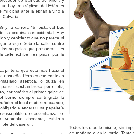
evocador de barricas de vino–, y
 que hay tres réplicas del Edén es
é mi dicha ante la epifanía vino a
 Calvario.
69 y la carrera 45, pista del bus
te, la esquina suroccidental. Hay
uido y ceniciento que no parece ni
igante viejo. Sobre la calle, cuatro
 los negocios que prosperan –es
a calle exhibe tres pisos, por la
carpintería que está más hacia el
 de ensueño. Pero en ese contexto
demasiado aséptica, o quizá en
 perro –cochambroso pero feliz,
ro, carismático al primer golpe de
el barrio siempre sentí grata la
extrañaba el local maderero cuando,
 obligado a encarar una papelería
 susceptible de desconfianza– e,
ventanita chocante, cubierta
mole del caserón.
Todos los días lo mismo, sin imp
de mañana o en la tarde. Tanta 