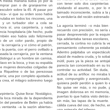
A media mañana subía yo por la
con tener solo dos carpinterías
comprar pan o de granjearme un
olvidando el asunto, o, por lo 
scubrir sobre la 45. Al pasar por
taimado inconsciente, subía a la
única– vi que su orden soso había
la verdulería del recién estrenado
umulaba en todos los rincones, una
o y un turbador olor a cola se
La agonía terminó –o más bien
hora sí, una carpintería, y nada
recuerdo con precisión, no sería 
ncia hospitalaria (de hecho, pude
pasar desprevenido por la esqui
mbién eso había sido felizmente
hija adelantaba tareas escolares
o de un color pardo, propio de
cerrada, la cortina no cubría la 
a cerrajería y vi cómo el patrón,
pensamiento coherente ya estaba 
 la puerta, con el perro ovillado a
Adentro palpitaba un espectáculo
sada la cerrajería, por la ventana
ataúd de madera cruda, y lo soba
 distinguí a un hombre sin camisa,
inútil, pues ya la pieza se anto
lavo en la boca, y tras su espalda
parecía tan concentrado en su tra
 de mujeres desnudas colgadas de
controlar su actividad. Sin duda,
ssa Riquelme o de las perezosas
actitud de su artífice: no miraba 
ería; una por completo ajustada a
que, compungido y avergonzado,
ea crea, el milagro sobrevino luego
quisiera pedir perdón a quien lo 
No quise ver más, o no pude, p
imagen dolorosa en mi memoria, 
pintería. Quise llorar. Nostálgico,
puertas lo que había visto detrás
la loca mirada de la dependienta
sin más, las tapas de la muerte.
ción del pesebre de Belén ya había
cálida cueva del oso; de hecho, e
a ventanita –a la sazón abiertas–
una antesala del infierno.