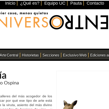
|
|
|
|
Inicio
¿Qué es?
Equipo UC
Pauta
Contacto
|
|
|
|
Arte Central
Historietas
Secciones
Exclusivo Web
Ediciones a
ía
io Ospina
alleres del más acogedor de los
car por qué ese tipo de arte está
 la viruta, asiento del más divino