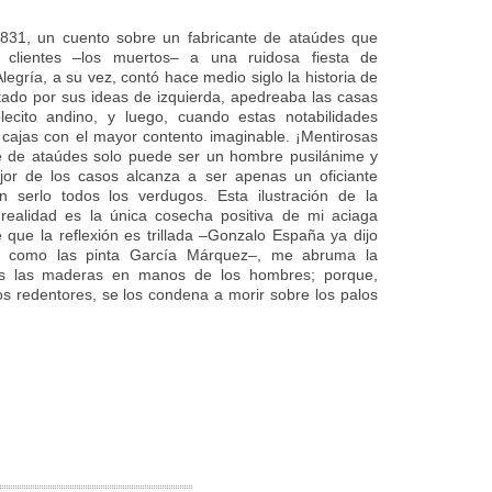
1831, un cuento sobre un fabricante de ataúdes que
s clientes –los muertos– a una ruidosa fiesta de
legría, a su vez, contó hace medio siglo la historia de
tado por sus ideas de izquierda, apedreaba las casas
ecito andino, y luego, cuando estas notabilidades
s cajas con el mayor contento imaginable. ¡Mentirosas
te de ataúdes solo puede ser un hombre pusilánime y
jor de los casos alcanza a ser apenas un oficiante
n serlo todos los verdugos. Esta ilustración de la
 realidad es la única cosecha positiva de mi aciaga
 que la reflexión es trillada –Gonzalo España ya dijo
o como las pinta García Márquez–, me abruma la
as las maderas en manos de los hombres; porque,
os redentores, se los condena a morir sobre los palos