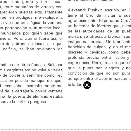
bres –uno gordo y otro flaco–
 entre montañas de viruta y con
Aleksandr Pushkin escribió, en 
recieron puertas exquisitamente
tiene el brío de invitar a su
reer en prodigios, me expliqué la
agradecimiento. El peruano Ciro A
ica vía que creí lógica: la ventana
un hacedor de féretros que, alen
ta pertenecían a un mismo local;
de las autoridades de un puebl
comunicados por quién sabe qué
morían, se ofrecía a fabricar su
inero. Pero, aun si fuera así, el
imágenes literarias! Un fabrican
ro de patrones o locales, lo que
henchido de culpas, y en el me
edificio, se iban revelando las
discreto y caviloso, como debe
profunda brecha entre ficción y
experiencia. Pero, tras de que sé
 sabios de otras épocas, Baltasar
que la putas son alegres y n
s carpinterías: no volví a verlas
convicción de que no son pur
o de volver a sentirme como rey
aunque entre el aserrín nazcan l
encias en pos de manojos de apio,
tallados.
i necesitaba. Invariablemente me
lá de la cerrajería, con la ventana
ería, la puerta de aluminio estaba
 nuevo la cortina pringosa.