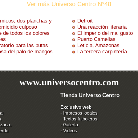
Ver más Universo Centro N°48
 micos, dos planchas y
Detroit
icidio culposo
Una reacción literaria
e de todos los colores
El imperio del mal gusto
les
Puerto Camelias
atorio para las putas
Leticia, Amazonas
asa del palo de mangos
La tercera carpintería
www.universocentro.com
Tienda Universo Centro
Exclusivo web
al
-
Impresos locales
s
-
Textos futboleros
 zarzo
-
Galería
erde
-
Videos