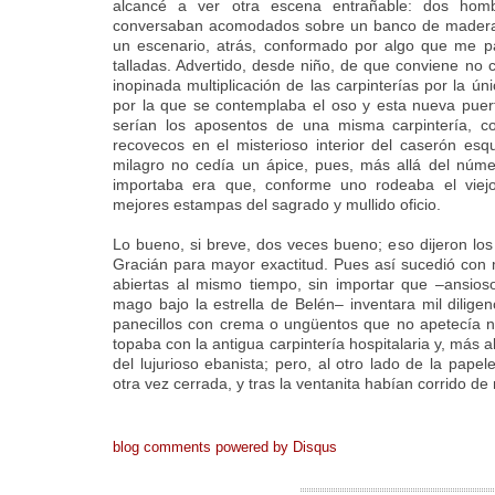
alcancé a ver otra escena entrañable: dos hom
conversaban acomodados sobre un banco de madera,
un escenario, atrás, conformado por algo que me pa
talladas. Advertido, desde niño, de que conviene no c
inopinada multiplicación de las carpinterías por la ún
por la que se contemplaba el oso y esta nueva puer
serían los aposentos de una misma carpintería, 
recovecos en el misterioso interior del caserón esqu
milagro no cedía un ápice, pues, más allá del núme
importaba era que, conforme uno rodeaba el viejo 
mejores estampas del sagrado y mullido oficio.
Lo bueno, si breve, dos veces bueno; eso dijeron los
Gracián para mayor exactitud. Pues así sucedió con mi
abiertas al mismo tiempo, sin importar que –ansios
mago bajo la estrella de Belén– inventara mil dilig
panecillos con crema o ungüentos que no apetecía n
topaba con la antigua carpintería hospitalaria y, más al
del lujurioso ebanista; pero, al otro lado de la papel
otra vez cerrada, y tras la ventanita habían corrido de
blog comments powered by
Disqus