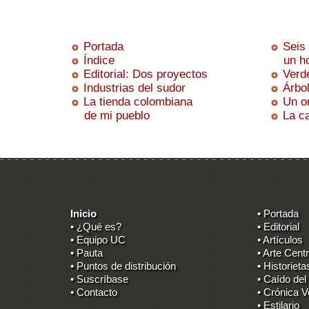
Portada
Seis
Índice
un hom
Editorial: Dos proyectos
Verd
Industrias del sudor
Árbo
La tienda colombiana
Un or
de mi pueblo
La c
Inicio
• Portada
• ¿Qué es?
• Editorial
• Equipo UC
• Artículos
• Pauta
• Arte Centr
• Puntos de distribución
• Historieta
• Suscríbase
• Caído del
• Contacto
• Crónica V
• Estilario