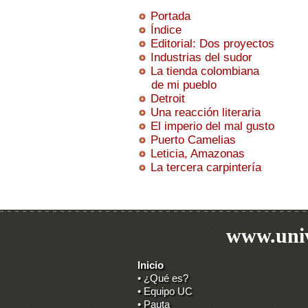
Portada
Índice
Editorial: Dos proyectos
Industrias del sudor
La tienda colombiana
de mi pueblo
Detroit
Una reacción literaria
El imperio del mal gusto
Puerto Camelias
Leticia, Amazonas
La tercera carpintería
www.univ
Inicio
• ¿Qué es?
• Equipo UC
• Pauta