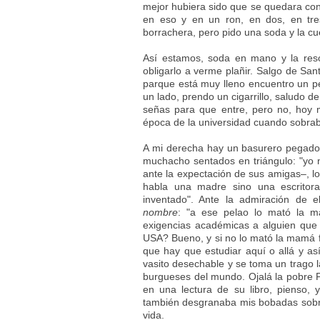
mejor hubiera sido que se quedara con 
en eso y en un ron, en dos, en tres
borrachera, pero pido una soda y la cu
Así estamos, soda en mano y la resol
obligarlo a verme plañir. Salgo de Sa
parque está muy lleno encuentro un ped
un lado, prendo un cigarrillo, saludo 
señas para que entre, pero no, hoy
época de la universidad cuando sobra
A mi derecha hay un basurero pegado
muchacho sentados en triángulo: "yo 
ante la expectación de sus amigas–, lo
habla una madre sino una escritora
inventado". Ante la admiración de e
nombre
: "a ese pelao lo mató la 
exigencias académicas a alguien que 
USA? Bueno, y si no lo mató la mamá fu
que hay que estudiar aquí o allá y así
vasito desechable y se toma un trago l
burgueses del mundo. Ojalá la pobre 
en una lectura de su libro, pienso,
también desgranaba mis bobadas sobre
vida.