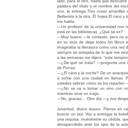
lado, para el otro, hasta que descubre
palabra del título o el nombre del escr
uno, le entrega
Tres rosas amarillas
a
Bellavista
a la otra. Él hojea
El caos y 
me habla.
—Un profesor de la universidad nos 
está en las bibliotecas. ¿Qué tal es?
—Muy bueno —le contesto, pero no pi
en su vicio de dejar todos los libro
imaginaba la literatura como una red
siempre se antojaba de lo que me veía 
a las semanas me dijera: "este tampoc
—¿De qué se trata? —pregunta una d
de Porras.
—¿
El caos y la noche
? De un anarquis
a soñar con una ciudad en llamas. P
ustedes sabrán cómo se los reparten 
—¿No se va a tomar un vino con n
mientras sirve un trago.
—No, gracias… Otro día —y nos desp
Juventud, divino tesoro. Pienso en c
buscar un taxi. Voy a entregar la bote
una requisa, muéstreme su cédula, qué
desapercibido ante los ojos de la au