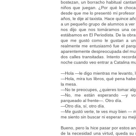
bostezan, un borracho habitual cantan
niños que juegan. ¿Por qué le choca
desde que me lo presentó mi profesor d
años, le dije al taxista. Hace quince 
a un pequeño grupo de alumnos a ver 
nos dijo que nos tomáramos una cer
estábamos en El Periodista. De la obra
que me gustó como le gustan a uno 
realmente me entusiasmó fue el parque
aparentemente despreocupada del mun
dos calles transitadas. Intento recor
noche cuando veo entrar a Catalina muy
—Hola —le digo mientras me levanto, le 
—Hola, mira tus libros, qué pena hab
la mesa.
—No te preocupes, ¿quieres tomar al
—No, me están esperando —y volt
parqueado al frente—. Otro día.
—Otro día, sí, otro día.
—Me gustó verte, te ves muy bien — me
me siento sin buscar ni esperar su mejil
Bueno, pero la hice pasar por estos a
de la necesidad una virtud, queda su