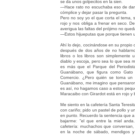
se da unos golpecitos en la sien.
—Hace rato no escuchaba eso de dars
cómplice y dejar pasar la pregunta.
Pero no soy yo el que corta el tema,
rojo y nos obliga a frenar en seco. De
averigua las faltas del prójimo no que
—Estos hijueputas que porque tienen 
Ahí lo dejo, cocinándose en su propio o
después de dos años de no hablarno
libros o los libros son simplemente 
diablo y escoja, pero sea lo que sea m
es más que el Parque del Periodist
Guanábano, que figura como Gato 
Comercio. ¿Pero quién se toma un 
Guanábano, me imagino que pensaron 
es así, no hagamos caso a estos peq
Maracaibo con Girardot está en rojo y
Me siento en la cafetería Santa Teresit
con cariño; pido un pastel de pollo y u
en punto. Recuerdo la sentencia que a
bajarme: "el que entre la miel and
cafetería: muchachos que conversan,
en la noche de sábado, mendigos y 