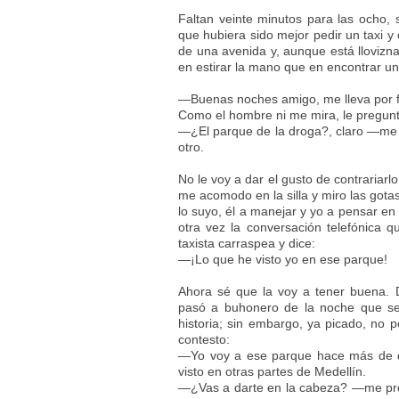
Faltan veinte minutos para las ocho, 
que hubiera sido mejor pedir un taxi y
de una avenida y, aunque está llovizn
en estirar la mano que en encontrar un 
—Buenas noches amigo, me lleva por fa
Como el hombre ni me mira, le pregu
—¿El parque de la droga?, claro —me 
otro.
No le voy a dar el gusto de contrariarl
me acomodo en la silla y miro las gotas
lo suyo, él a manejar y yo a pensar en
otra vez la conversación telefónica q
taxista carraspea y dice:
—¡Lo que he visto yo en ese parque!
Ahora sé que la voy a tener buena. 
pasó a buhonero de la noche que se
historia; sin embargo, ya picado, no po
contesto:
—Yo voy a ese parque hace más de q
visto en otras partes de Medellín.
—¿Vas a darte en la cabeza? —me pregu