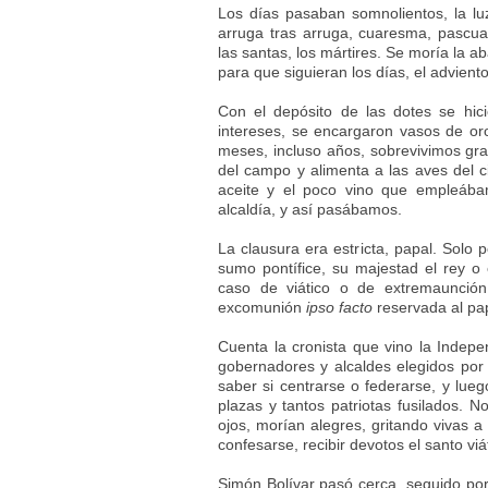
Los días pasaban somnolientos, la l
arruga tras arruga, cuaresma, pascua,
las santas, los mártires. Se moría la 
para que siguieran los días, el adviento
Con el depósito de las dotes se hi
intereses, se encargaron vasos de or
meses, incluso años, sobrevivimos grac
del campo y alimenta a las aves del ci
aceite y el poco vino que empleába
alcaldía, y así pasábamos.
La clausura era estricta, papal. Solo 
sumo pontífice, su majestad el rey o e
caso de viático o de extremaunció
excomunión
ipso facto
reservada al pap
Cuenta la cronista que vino la Indepen
gobernadores y alcaldes elegidos por 
saber si centrarse o federarse, y lueg
plazas y tantos patriotas fusilados. 
ojos, morían alegres, gritando vivas 
confesarse, recibir devotos el santo viát
Simón Bolívar pasó cerca, seguido po