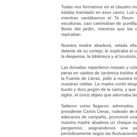
Todas nos formamos en el claustro ma
estaba mandado en esos casos. Los v
mientras cantábamos el
Te Deum
.
esculturas, casi caminaban de puntill
flores del jardín, mientras que la
repicaban.
Nuestra madre abadesa, velada ella
delante de su cortejo; le explicaba el u
la despensa, la biblioteca y el locutor
Las donadas repartieron masato y col
peras en vasitos de cerámica traídos 
la Fuente de Lleras, pidió a nuestra 
nuestras celdas. La madre contó despu
burdo y duro jergón de la cama, y que s
siglos, el único objeto que adornaba la
Salieron como llegaron: admirados, s
presidente Carlos Lleras, rodeado de 
edecanes de campaña, pronunció unas
nuestra madre abadesa un cheque sust
pergamino, asignándonos una pe
periódicamente según las fluctuaciones