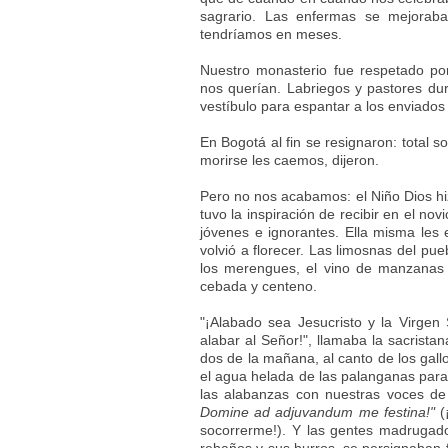
sagrario. Las enfermas se mejorab
tendríamos en meses.
Nuestro monasterio fue respetado po
nos querían. Labriegos y pastores durm
vestíbulo para espantar a los enviados 
En Bogotá al fin se resignaron: total 
morirse les caemos, dijeron.
Pero no nos acabamos: el Niño Dios hi
tuvo la inspiración de recibir en el no
jóvenes e ignorantes. Ella misma les e
volvió a florecer. Las limosnas del pu
los merengues, el vino de manzanas y
cebada y centeno.
"¡Alabado sea Jesucristo y la Virgen
alabar al Señor!", llamaba la sacrista
dos de la mañana, al canto de los gallo
el agua helada de las palanganas para 
las alabanzas con nuestras voces d
Domine ad adjuvandum me festina!"
(
socorrerme!). Y las gentes madrugad