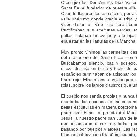
Creo que fue Don Andrés Díaz Venero
Santa Fe, el fundador de nuestra villa
Cuando llegaron los españoles, por allá
valle ubérrimo donde crecía el trigo 
vides daban un vino flojo pero abun
fructificaban sus aceitunas verdes,
gallos, balaban las ovejas y a lo lejo
era estar en las llanuras de la Mancha.
Muy pronto vinimos las carmelitas des
del monasterio del Santo Ecce Homo 
Buscábamos silencio, paz y sosiego
choza de piso en tierra y techo de pa
españoles terminaban de apisonar los 
barro rojo. Ellas mismas enjalbegaron
rojas, sobre los largos claustros que 
El pueblo nos sentía propias y nunca 
eso todos los rincones del inmenso m
bellas esculturas en madera policroma
padre san Elías –el profeta del Mo
Jesús, a nuestro padre san Juan de la
que alcanzaron a ser retratadas po
pasando por pueblos y aldeas. Las re
blancas así tuviesen 95 años, cuando,