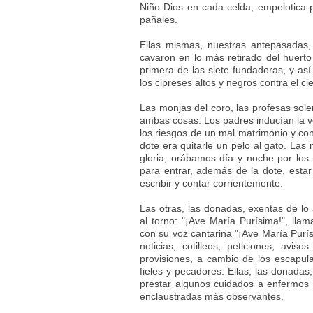
Niño Dios en cada celda, empelotica 
pañales.
Ellas mismas, nuestras antepasadas, 
cavaron en lo más retirado del huerto
primera de las siete fundadoras, y así
los cipreses altos y negros contra el cie
Las monjas del coro, las profesas sole
ambas cosas. Los padres inducían la vo
los riesgos de un mal matrimonio y con
dote era quitarle un pelo al gato. La
gloria, orábamos día y noche por los 
para entrar, además de la dote, estar
escribir y contar corrientemente.
Las otras, las donadas, exentas de lo 
al torno: "¡Ave María Purísima!", llam
con su voz cantarina "¡Ave María Purísi
noticias, cotilleos, peticiones, avi
provisiones, a cambio de los escapul
fieles y pecadores. Ellas, las donada
prestar algunos cuidados a enfermos 
enclaustradas más observantes.