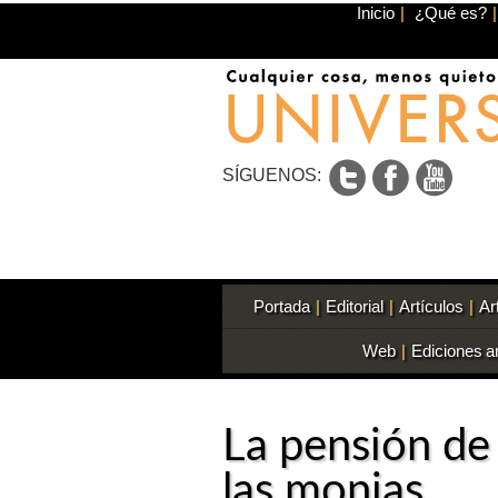
Inicio
|
¿Qué es?
|
SÍGUENOS:
Portada
|
Editorial
|
Artículos
|
Ar
Web
|
Ediciones a
La pensión de
las monjas