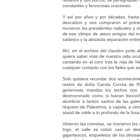
rebaños y sus burros, se persignaban f
constantes y fervorosas oraciones.
Y así por años y por décadas, hasta
descalzos y nos compraron el potrer
murieron los presidentes radicales y v
de ese olimpo de ateos amigos del matr
satánico y la absoluta separación entre 
Ahí, en el archivo del claustro junto 
quiera saber más de nuestra vida ocu
cantando en el coro tras la reja de hi
cualquier contacto con los fieles que as
Solo quisiera recordar dos acontecimi
restos de doña Carola Correa de Roj
generosas mandas los techos nos h
desmoronado como si fueran bizcoch
alumbrar a tantos santos de las galer
réquiem de Palestrina, a capela, a cin
ataúd de roble a lo profundo de la fosa,
Vinieron las cometas, se murieron los ú
trigo, el valle se volvió casi un d
gigantescos, esqueletos de los dinosau