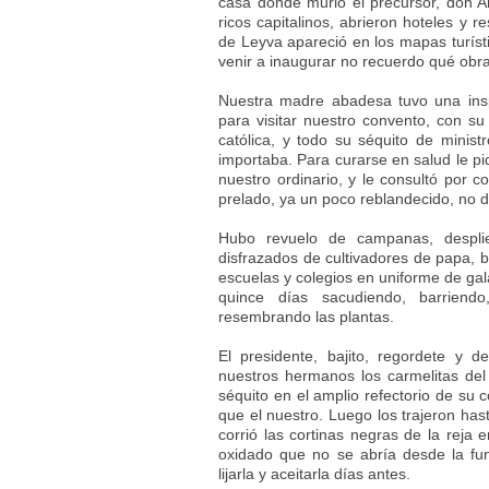
casa donde murió el precursor, don An
ricos capitalinos, abrieron hoteles y 
de Leyva apareció en los mapas turísti
venir a inaugurar no recuerdo qué obra
Nuestra madre abadesa tuvo una inspir
para visitar nuestro convento, con s
católica, y todo su séquito de minis
importaba. Para curarse en salud le pi
nuestro ordinario, y le consultó por c
prelado, ya un poco reblandecido, no 
Hubo revuelo de campanas, desplie
disfrazados de cultivadores de papa, 
escuelas y colegios en uniforme de ga
quince días sacudiendo, barriend
resembrando las plantas.
El presidente, bajito, regordete y 
nuestros hermanos los carmelitas del 
séquito en el amplio refectorio de s
que el nuestro. Luego los trajeron has
corrió las cortinas negras de la reja e
oxidado que no se abría desde la fu
lijarla y aceitarla días antes.