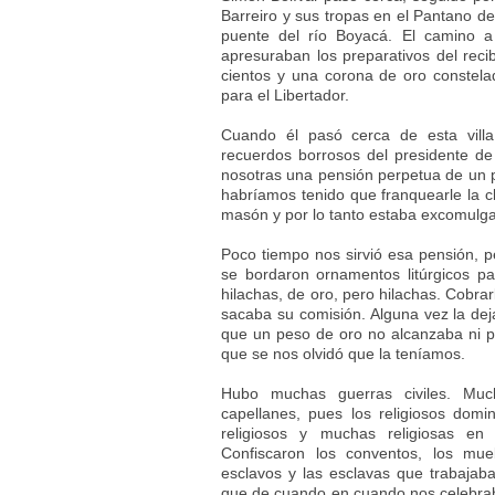
Barreiro y sus tropas en el Pantano de
puente del río Boyacá. El camino a
apresuraban los preparativos del reci
cientos y una corona de oro constel
para el Libertador.
Cuando él pasó cerca de esta villa
recuerdos borrosos del presidente de 
nosotras una pensión perpetua de un 
habríamos tenido que franquearle la cl
masón y por lo tanto estaba excomulga
Poco tiempo nos sirvió esa pensión, p
se bordaron ornamentos litúrgicos p
hilachas, de oro, pero hilachas. Cobra
sacaba su comisión. Alguna vez la dej
que un peso de oro no alcanzaba ni pa
que se nos olvidó que la teníamos.
Hubo muchas guerras civiles. Muc
capellanes, pues los religiosos domi
religiosos y muchas religiosas en 
Confiscaron los conventos, los mueb
esclavos y las esclavas que trabajab
que de cuando en cuando nos celebraba