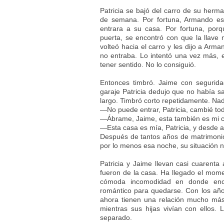
Patricia se bajó del carro de su herm
de semana. Por fortuna, Armando esp
entrara a su casa. Por fortuna, porqu
puerta, se encontró con que la llave n
volteó hacia el carro y les dijo a Arm
no entraba. Lo intentó una vez más, 
tener sentido. No lo consiguió.
Entonces timbró. Jaime con segurida
garaje Patricia dedujo que no había sa
largo. Timbró corto repetidamente. Nad
—No puede entrar, Patricia, cambié tod
—Ábrame, Jaime, esta también es mi c
—Esta casa es mía, Patricia, y desde a
Después de tantos años de matrimonio,
por lo menos esa noche, su situación 
Patricia y Jaime llevan casi cuarenta
fueron de la casa. Ha llegado el mome
cómoda incomodidad en donde enc
romántico para quedarse. Con los año
ahora tienen una relación mucho más
mientras sus hijas vivían con ellos.
separado.