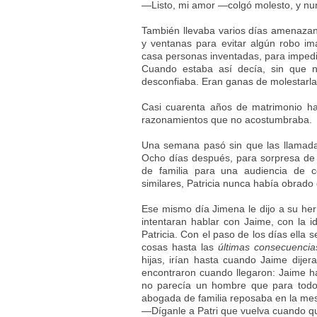
—Listo, mi amor —colgó molesto, y nun
También llevaba varios días amenazan
y ventanas para evitar algún robo ima
casa personas inventadas, para impedi
Cuando estaba así decía, sin que n
desconfiaba. Eran ganas de molestarla
Casi cuarenta años de matrimonio hac
razonamientos que no acostumbraba.
Una semana pasó sin que las llamadas 
Ocho días después, para sorpresa de J
de familia para una audiencia de c
similares, Patricia nunca había obrado
Ese mismo día Jimena le dijo a su her
intentaran hablar con Jaime, con la i
Patricia. Con el paso de los días ella 
cosas hasta las
últimas consecuencia
hijas, irían hasta cuando Jaime dijera
encontraron cuando llegaron: Jaime h
no parecía un hombre que para todo
abogada de familia reposaba en la mes
—Díganle a Patri que vuelva cuando qu