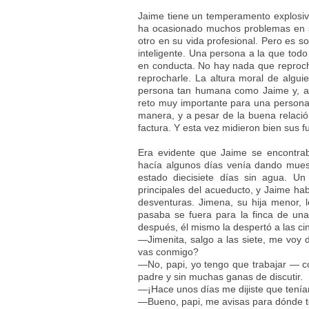
Jaime tiene un temperamento explosiv
ha ocasionado muchos problemas en s
otro en su vida profesional. Pero es s
inteligente. Una persona a la que todo
en conducta. No hay nada que reproc
reprocharle. La altura moral de alguie
persona tan humana como Jaime y, a
reto muy importante para una person
manera, y a pesar de la buena relació
factura. Y esta vez midieron bien sus f
Era evidente que Jaime se encontra
hacía algunos días venía dando muest
estado diecisiete días sin agua. U
principales del acueducto, y Jaime hab
desventuras. Jimena, su hija menor, 
pasaba se fuera para la finca de un
después, él mismo la despertó a las c
—Jimenita, salgo a las siete, me voy 
vas conmigo?
—No, papi, yo tengo que trabajar — c
padre y sin muchas ganas de discutir.
—¡Hace unos días me dijiste que tenía
—Bueno, papi, me avisas para dónde te