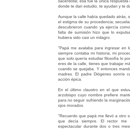
sacerdotal, esa fue la única respuesta
donde te dan estudio, te ayudan y te 
Aunque la calle había quedado atrás, s
el estigma de su procedencia; secuelas
descubrieron cuando ya ejercía como
falta de sumisión hizo que lo expul
hubiera sido casi un milagro.
"Papá me avalaba para ingresar en l
siempre contaba mi historia, mi proced
que solo quería estudiar filosofía lo 
eres de la calle, tienes que trabajar m
cuando se quejaba. Y entonces manda
madres. El padre Diógenes sonríe 
acción épica.
En el último claustro en el que estu
arzobispo cuyo nombre prefiere mant
para no seguir sufriendo la marginació
ojos morados.
"Recuerdo que papá me llevó a otro se
que decía siempre. El rector me
espectacular durante dos o tres me