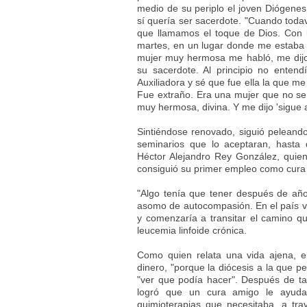
medio de su periplo el joven Diógenes 
sí quería ser sacerdote. "Cuando toda
que llamamos el toque de Dios. Con l
martes, en un lugar donde me estaba
mujer muy hermosa me habló, me dijo
su sacerdote. Al principio no enten
Auxiliadora y sé que fue ella la que m
Fue extraño. Era una mujer que no s
muy hermosa, divina. Y me dijo 'sigue 
Sintiéndose renovado, siguió peleand
seminarios que lo aceptaran, hasta
Héctor Alejandro Rey González, quien
consiguió su primer empleo como cura 
"Algo tenía que tener después de año
asomo de autocompasión. En el país vec
y comenzaría a transitar el camino que
leucemia linfoide crónica.
Como quien relata una vida ajena, 
dinero, "porque la diócesis a la que p
"ver que podía hacer". Después de tan
logró que un cura amigo le ayuda
quimioterapias que necesitaba, a tra