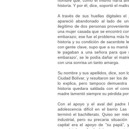
hombre que, como él mismo haría añ
historia. Y por él, dice, soportó el maltr
A través de sus huellas digitales el
apareció abandonado al lado de un
ilegítimo de dos personas provenient
una mujer casada que se encontró con
embarazo; ese fue el problema más ho
historia y su condición de sacerdote l
con gente clave, supo que a su mamá l
le pagaban a una señora para que 
embarazo', se le podía dañar el matri
con una sonrisa un tanto amarga.
Su nombre y sus apellidos, dice, son l
Ciudad Bolívar, y resultaron ser los d
lo explica, pero tampoco demuestra 
historia quedara saldada con el con
madre lamentó siempre su pérdida por
Con el apoyo y el aval del padre D
adolescencia difícil en el barrio La
terminó el bachillerato. Quiso ser mé
industrial, pero su precaria situación
capital era el apoyo de "su papá",