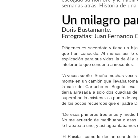
escogido su nombre y le había
semanas atrás. Historia de una 
Un milagro pa
Doris Bustamante.
Fotografías: Juan Fernando O
Diógenes es sacerdote y tiene un hijo
que han conocido. Al menos así lo c
explicación para sus vidas, la de él y
intolerante que condena a inocentes.
"A veces sueño. Sueño muchas veces 
monté en un camión que llevaba tomate
la calle del Cartucho en Bogotá, esa
tierra arrasada a solo dos cuadras d
superaban la existencia a punta de asp
de los pocos recuerdos que el padre D
"De esos primeros tres años y medio l
No me acuerdo de marihuana o esas c
lo trababa a uno, y así aguantábamos e
'El Paisita', como le decían cuando l