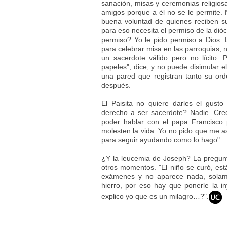
sanación, misas y ceremonias religios
amigos porque a él no se le permite. 
buena voluntad de quienes reciben s
para eso necesita el permiso de la dió
permiso? Yo le pido permiso a Dios. 
para celebrar misa en las parroquias,
un sacerdote válido pero no lícito.
papeles", dice, y no puede disimular e
una pared que registran tanto su ord
después.
El Paisita no quiere darles el gust
derecho a ser sacerdote? Nadie. Cre
poder hablar con el papa Francisco
molesten la vida. Yo no pido que me a
para seguir ayudando como lo hago".
¿Y la leucemia de Joseph? La pregunta
otros momentos. "El niño se curó, est
exámenes y no aparece nada, solame
hierro, por eso hay que ponerle la 
explico yo que es un milagro…?".