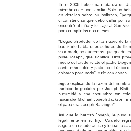
En el 2005 hubo una matanza en Urab
miembros de una familia. Solo un bebé 
en detalles sobre su hallazgo, "porq
circunstancias que debo callar por su 
encontró al niño y lo trajo al San Vic
para cumplir los dos meses.
"Llegué alrededor de las nueve de l
bautizarlo había unos señores de Biene
va a morir, no queremos que quede co
puse Joseph, que significa 'Dios pro
medio del crudo relato el padre Diógen
santo más noble y justo, es el único q
chistado para nada", y ríe con ganas.
Sigue explicando la razón del nombre,
también le gustaba por Joseph Blatter
sucumbió a esa costumbre tan colo
fascinaba Michael Joseph Jackson, me
el papa era Joseph Ratzinger".
Así que lo bautizó Joseph, le puso sus
legalmente en su hijo. Cuando regre
seguía en estado crítico y lo iban a s
entonces darle una oportunidad de vida