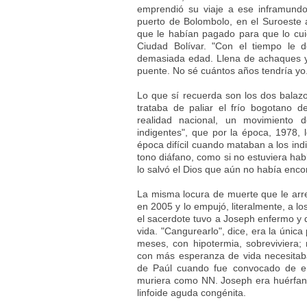
emprendió su viaje a ese inframund
puerto de Bolombolo, en el Suroeste a
que le habían pagado para que lo cui
Ciudad Bolívar. "Con el tiempo le 
demasiada edad. Llena de achaques y 
puente. No sé cuántos años tendría yo
Lo que sí recuerda son los dos balaz
trataba de paliar el frío bogotano d
realidad nacional, un movimiento 
indigentes", que por la época, 1978, l
época difícil cuando mataban a los ind
tono diáfano, como si no estuviera hab
lo salvó el Dios que aún no había enco
La misma locura de muerte que le arre
en 2005 y lo empujó, literalmente, a l
el sacerdote tuvo a Joseph enfermo y d
vida. "Cangurearlo", dice, era la únic
meses, con hipotermia, sobreviviera;
con más esperanza de vida necesitaba
de Paúl cuando fue convocado de em
muriera como NN. Joseph era huérfan
linfoide aguda congénita.