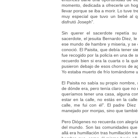
momento, dedicada a ofrecerle un hog
llevar porque se iba a morir. Lo tuve
muy especial que tuvo un bebé al q
disfrutó Joseph".
Sin querer el sacerdote repetía su 
sacerdote, el jesuita Bernardo Díez, le 
ese mundo de hambre y miseria, y se c
conoció. El Paisita, que debía tener si
fue recogido por la policía en una de s
recuerdo bien si era la cuarta o la q
pusieron debajo de esos chorros de a
Yo estaba muerto de frío tomándome un
El Paisita no sabía su propio nombre,
de dónde era, pero tenía claro que no q
queríamos tener una casa, alguna co
estar en la calle, no estás en la cal
calle, me fui con él". El padre Díe
manejado por monjas, sino que también 
Pero Diógenes no recuerda con alegría 
del mundo. Son las comunidades que 
allá era humillación tras humillación t