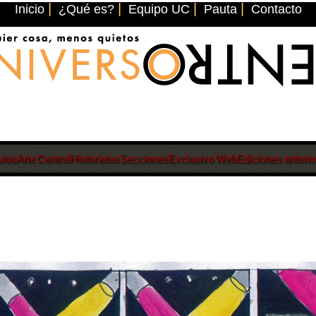
|
|
|
|
Inicio
¿Qué es?
Equipo UC
Pauta
Contacto
ulos
Arte Central
Historietas
Secciones
Exclusivo Web
Ediciones anterio