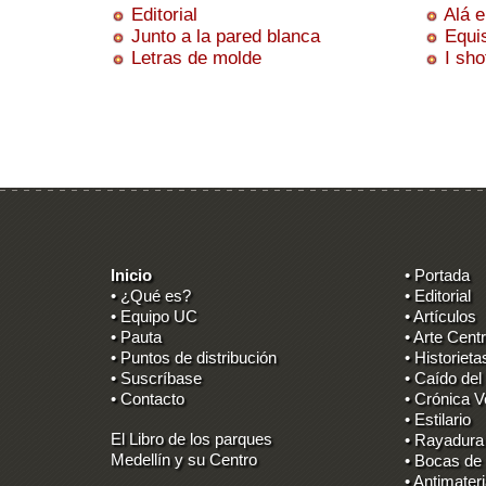
Editorial
Alá e
Junto a la pared blanca
Equi
Letras de molde
I sho
Inicio
• Portada
• ¿Qué es?
• Editorial
• Equipo UC
• Artículos
• Pauta
• Arte Centr
• Puntos de distribución
• Historieta
• Suscríbase
• Caído del
• Contacto
• Crónica V
• Estilario
El Libro de los parques
• Rayadura
Medellín y su Centro
• Bocas de
• Antimater