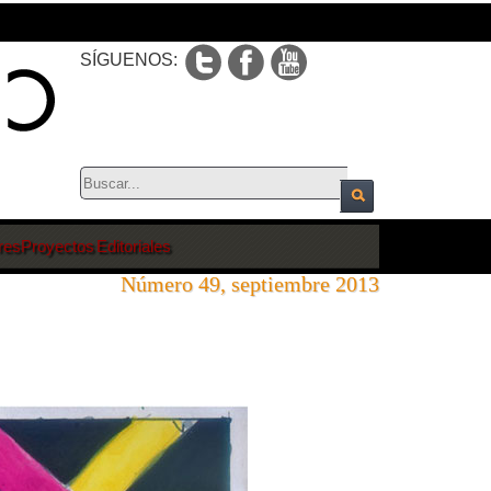
SÍGUENOS:
res
Proyectos Editoriales
Número 49, septiembre 2013