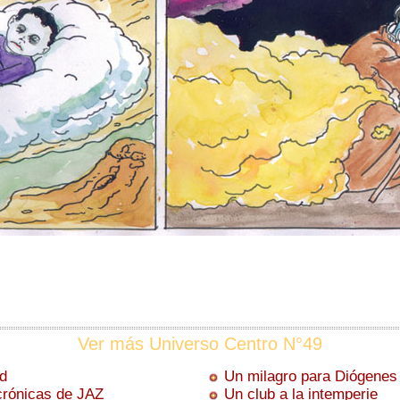
Ver más Universo Centro N°49
rd
Un milagro para Diógenes
crónicas de JAZ
Un club a la intemperie