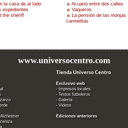
n la casa de al lado
Acuario entre dos calles
s expedientes
Vaqueros
t the sheriff
La pensión de las monjas
carmelitas
www.universocentro.com
Tienda Universo Centro
Exclusivo web
al
-
Impresos locales
s
-
Textos futboleros
 zarzo
-
Galería
erde
-
Videos
 Alzheimer
Ediciones anteriores
 ceniza
ia