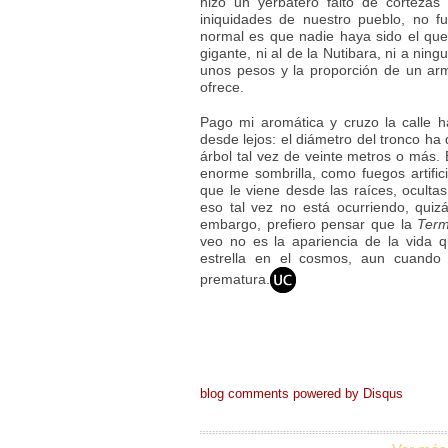
hizo un yerbatero falto de corteza
iniquidades de nuestro pueblo, no fu
normal es que nadie haya sido el qu
gigante, ni al de la Nutibara, ni a nin
unos pesos y la proporción de un ar
ofrece.
Pago mi aromática y cruzo la calle ha
desde lejos: el diámetro del tronco ha
árbol tal vez de veinte metros o más. 
enorme sombrilla, como fuegos artific
que le viene desde las raíces, ocultas
eso tal vez no está ocurriendo, quiz
embargo, prefiero pensar que la
Term
veo no es la apariencia de la vida 
estrella en el cosmos, aun cuando
prematura.
blog comments powered by
Disqus