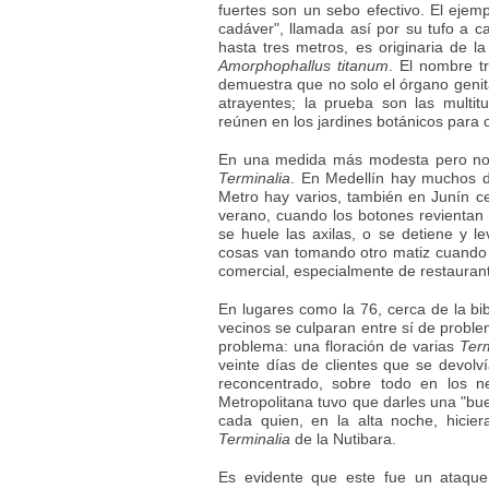
fuertes son un sebo efectivo. El ejemp
cadáver", llamada así por su tufo a ca
hasta tres metros, es originaria de la
Amorphophallus titanum
. El nombre tr
demuestra que no solo el órgano geni
atrayentes; la prueba son las mult
reúnen en los jardines botánicos para o
En una medida más modesta pero no 
Terminalia
. En Medellín hay muchos d
Metro hay varios, también en Junín ce
verano, cuando los botones revientan 
se huele las axilas, o se detiene y l
cosas van tomando otro matiz cuando 
comercial, especialmente de restauran
En lugares como la 76, cerca de la bib
vecinos se culparan entre sí de probl
problema: una floración de varias
Term
veinte días de clientes que se devolv
reconcentrado, sobre todo en los n
Metropolitana tuvo que darles una "bue
cada quien, en la alta noche, hici
Terminalia
de la Nutibara.
Es evidente que este fue un ataque