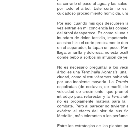
es cerrarle el paso al agua y las sale
por todo el árbol. Este corte no e
cuidadoso procedimiento homicida, una 
Por eso, cuando mis ojos descubren la
vez entran en mi conciencia las consec
del árbol desaparece. Es como si una s
inundara de dolor, fastidio, impotenci
asesino hizo el corte precisamente do
en el separador, lo tapan un poco. Per
llaga, amarilla y dolorosa, no está oc
donde bebo a sorbos mi infusión de y
No es necesario preguntar a los veci
árbol es una
Terminalia ivorensis
, una
ciudad, como si estuviéramos habland
por una indolente mayoría. La
Termin
espoliadas (de esclavos, de marfil, d
velocidad de crecimiento, que prome
introdujo para reforestar y la
Terminal
no es propiamente materia para la 
combate. Pero al parecer no tuvieron 
exótica: el efecto del olor de sus f
Medellín, más tolerantes a los perfum
Entre las estrategias de las plantas pa