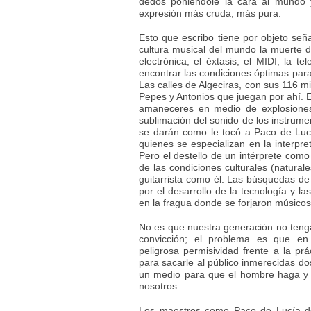
dedos poniéndole la cara al mundo
expresión más cruda, más pura.
Esto que escribo tiene por objeto seña
cultura musical del mundo la muerte de
electrónica, el éxtasis, el MIDI, la t
encontrar las condiciones óptimas par
Las calles de Algeciras, con sus 116 m
Pepes y Antonios que juegan por ahí. E
amaneceres en medio de explosiones 
sublimación del sonido de los instrume
se darán como le tocó a Paco de Luc
quienes se especializan en la interpr
Pero el destello de un intérprete co
de las condiciones culturales (natural
guitarrista como él. Las búsquedas de 
por el desarrollo de la tecnología y l
en la fragua donde se forjaron músico
No es que nuestra generación no tenga
convicción; el problema es que en
peligrosa permisividad frente a la pr
para sacarle al público inmerecidas do
un medio para que el hombre haga y d
nosotros.
Los maestros como Paco de Lucía dej