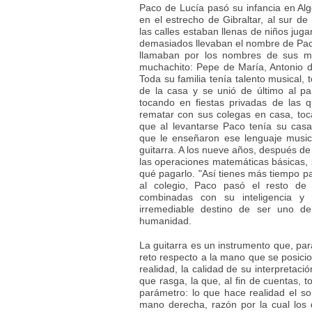
Paco de Lucía pasó su infancia en Alg
en el estrecho de Gibraltar, al sur d
las calles estaban llenas de niños jug
demasiados llevaban el nombre de Paco
llamaban por los nombres de sus ma
muchachito: Pepe de María, Antonio d
Toda su familia tenía talento musical,
de la casa y se unió de último al p
tocando en fiestas privadas de las q
rematar con sus colegas en casa, to
que al levantarse Paco tenía su cas
que le enseñaron ese lenguaje musi
guitarra. A los nueve años, después de
las operaciones matemáticas básicas, 
qué pagarlo. "Así tienes más tiempo para
al colegio, Paco pasó el resto de 
combinadas con su inteligencia y s
irremediable destino de ser uno de 
humanidad.
La guitarra es un instrumento que, par
reto respecto a la mano que se posicio
realidad, la calidad de su interpretac
que rasga, la que, al fin de cuentas, 
parámetro: lo que hace realidad el son
mano derecha, razón por la cual los d