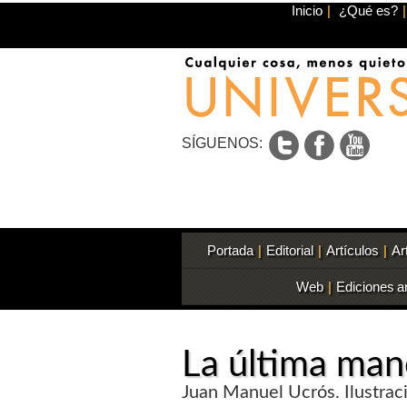
Inicio
|
¿Qué es?
|
SÍGUENOS:
Portada
|
Editorial
|
Artículos
|
Ar
Web
|
Ediciones a
La última man
Juan Manuel Ucrós. Ilustrac