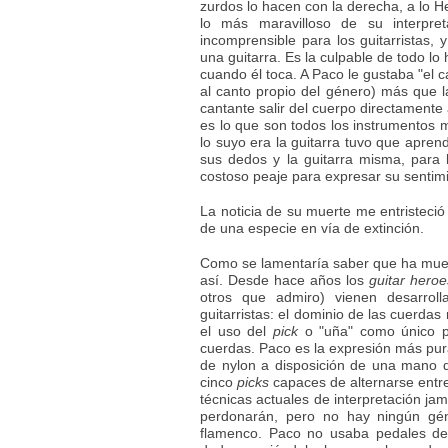
zurdos lo hacen con la derecha, a lo H
lo más maravilloso de su interpret
incomprensible para los guitarristas
una guitarra. Es la culpable de todo l
cuando él toca. A Paco le gustaba "el 
al canto propio del género) más que l
cantante salir del cuerpo directamente 
es lo que son todos los instrumentos 
lo suyo era la guitarra tuvo que apren
sus dedos y la guitarra misma, para
costoso peaje para expresar su sentimie
La noticia de su muerte me entristeció
de una especie en vía de extinción.
Como se lamentaría saber que ha muerto
así. Desde hace años los
guitar heroe
otros que admiro) vienen desarrol
guitarristas: el dominio de las cuerdas 
el uso del
pick
o "uña" como único p
cuerdas. Paco es la expresión más pura
de nylon a disposición de una mano 
cinco
picks
capaces de alternarse entre 
técnicas actuales de interpretación jam
perdonarán, pero no hay ningún gé
flamenco. Paco no usaba pedales de 