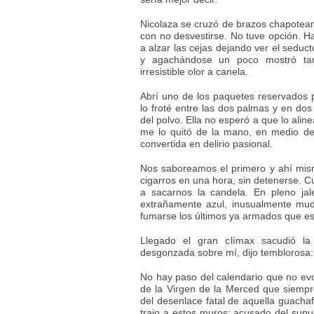
Nicolaza se cruzó de brazos chapotean
con no desvestirse. No tuve opción. 
a alzar las cejas dejando ver el seduc
y agachándose un poco mostró ta
irresistible olor a canela.
Abrí uno de los paquetes reservados 
lo froté entre las dos palmas y en dos
del polvo. Ella no esperó a que lo aline
me lo quitó de la mano, en medio d
convertida en delirio pasional.
Nos saboreamos el primero y ahí mism
cigarros en una hora, sin detenerse.
a sacarnos la candela. En pleno ja
extrañamente azul, inusualmente mud
fumarse los últimos ya armados que e
Llegado el gran clímax sacudió l
desgonzada sobre mí, dijo temblorosa: 
No hay paso del calendario que no ev
de la Virgen de la Merced que siemp
del desenlace fatal de aquella guacha
trajo a estos muros; acusado del sup