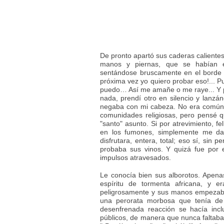
De pronto apartó sus caderas calientes
manos y piernas, que se habían e
sentándose bruscamente en el borde 
próxima vez yo quiero probar eso!... P
puedo… Así me amañe o me raye... Y pu
nada, prendí otro en silencio y lanzá
negaba con mi cabeza. No era común 
comunidades religiosas, pero pensé qu
"santo" asunto. Si por atrevimiento, 
en los fumones, simplemente me da
disfrutara, entera, total; eso sí, sin
probaba sus vinos. Y quizá fue por
impulsos atravesados.
Le conocía bien sus alborotos. Apen
espíritu de tormenta africana, y er
peligrosamente y sus manos empezaban
una perorata morbosa que tenía de e
desenfrenada reacción se hacía incl
públicos, de manera que nunca faltaba 