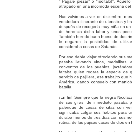
"¡Pagále pieza¡" o "¡soltálo!". Aquell
atrapado en una incómoda escena del l
Nos volvimos a ver en diciembre, mes
vendedora itinerante de utensilios y b
después de recogerla muy niña en un 
de herencia dicha labor y unos pes
También heredó buen hueso de doctrin
le negaron la posibilidad de utili
consideraba cosas de Satanás.
Por eso debía viajar ofreciendo sus 
pasaba llevando vinos, medallitas,
conventos de los pueblos, jactándos
faltaba quien regara la especie de
servicio de pajillera, ese trabajito que 
América, dando consuelo con maniob
batalla.
¡En fin! Siempre que la negra Nicola
de sus giras, de inmediato pasaba po
palenque de casas de citas con ven
significaba colgar sus hábitos para
duraba menos de tres días con sus no
rutina: de las pajisas casas de dios en