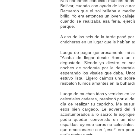
Nos habíamos conocido muchos años a
Bolívar, cuando con ayuda de los curas d
Recuerdo que el sol brillaba a media
brillo. Yo era entonces un joven calle
cuando se realizaba esa feria, ejer
parque.
A eso de las seis de la tarde pasé por
chécheres en un lugar que le habían as
Luego de pagar generosamente mi serv
"Acaba de llegar desde Roma un nu
degustarlo. Siendo yo diestro en se
noches de sodomía por la destartala
esperando los visajes que daba. Unos
estuvo lista. Ligero caímos uno sobre
resbalón fuimos amantes en la buhardill
Luego de muchas idas y venidas en las
celestiales caderas, presionó por el de
día de realizar su capricho. Me susu
esos bien cargado. Le advertí del 
acostumbrados a lo sacro; le expliqué
podía quedar convertido en un idio
espaldas, oyendo coros no celestiales qu
que emocionarse con "¡eso!" era peor 
sería mejor decir.