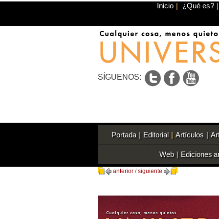
Inicio
|
¿Qué es?
|
SÍGUENOS:
Portada
|
Editorial
|
Artículos
|
Ar
Web
|
Ediciones a
anterior
/
siguiente