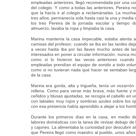
empleadas anteriores, llegó recomendada por una co
del colegio. Y como a todas las anteriores, Pereira no
que la hacía ir al colegio a reclamárselas. La mucha
tres años, permanecía sola hasta casi la una y media d
los tres Pereira de la jornada escolar y tiempo du
almuerzo, lavaba la ropa y limpiaba la casa.
Marina mantenía la casa impecable, estaba atenta a 
camisas del profesor; cuando se iba en las tardes dej
a veces hasta iba por las llaves mucho antes de la
interesados en poner a circular información, nunca m
como sí lo hicieron las veces anteriores cuando
empleadas prendían el equipo de sonido a todo volum
como si no tuvieran nada qué hacer se sentaban larg
de la casa.
Marina era gorda, alta y trigueña, tenía un vozarró
rellena. Como para verse más brava, más fuerte y m
ceñidos y blusas ajustadas, se recogía el cabello en u
con labiales muy rojos y sombras azules sobre los o
con esa presencia había aprendido a alejar a los hom
Durante los primeros días en la casa, en medio de
labores domésticas con la tarea de revisar debajo de 
y cajones. La alimentaba la curiosidad por descubrir 
que Pereira llegó como maestro al pueblo, unos años a