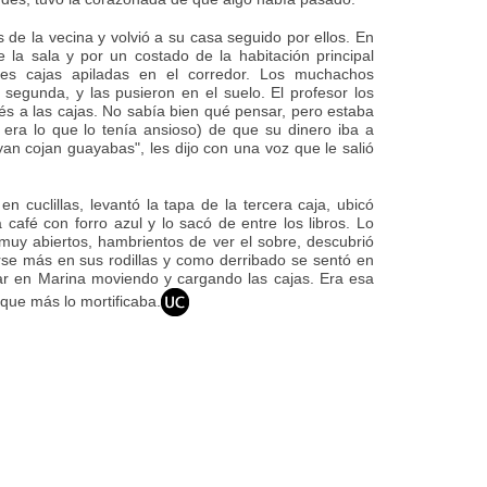
s de la vecina y volvió a su casa seguido por ellos. En
e la sala y por un costado de la habitación principal
res cajas apiladas en el corredor. Los muchachos
 segunda, y las pusieron en el suelo. El profesor los
és a las cajas. No sabía bien qué pensar, pero estaba
 era lo que lo tenía ansioso) de que su dinero iba a
yan cojan guayabas", les dijo con una voz que le salió
en cuclillas, levantó la tapa de la tercera caja, ubicó
 café con forro azul y lo sacó de entre los libros. Lo
 muy abiertos, hambrientos de ver el sobre, descubrió
se más en sus rodillas y como derribado se sentó en
ar en Marina moviendo y cargando las cajas. Era esa
 que más lo mortificaba.