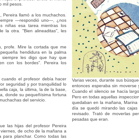
co mil pesos.
a, Pereira llamó a los muchachos.
"Siempre —respondió uno—, ¿nos
as niñas esa tarea mientras los
la otra. "Bien alineaditas", les
, profe. Mire la cortada que me
a pequeña hendidura en la palma
 siempre les digo que hay que
n con los bordes". Pereira los
 cuando el profesor debía hacer
Varias veces, durante sus búsque
or seguridad y por tranquilidad lo
entonces esperaba sin moverse y 
a caja, la última, la de la base,
Cuando el silencio se hacía lar
sa, donde su pequeñísima fortuna
Pero en todas aquellas inspeccio
 muchachas del servicio.
quedaban en la mañana, Marina n
día se quedó mirando las cajas 
revisado. Trató de moverlas per
pesadas que eran.
 las hijas del profesor Pereira
a viernes, de ocho de la mañana a
pa para planchar. Como todas las