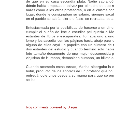
de que en su casa escondía plata. Nadie sabía dó
dónde había empezado, tal vez por el hecho de que n
bares como a los otros profesores, o en el chisme co
lugar, donde le consignaban su salario, siempre sacab
en el pueblo se sabía, cierto o falso, se recreaba, se 
Entusiasmada por la posibilidad de hacerse a un diner
cumplir el sueño de irse a estudiar peluquería a M
estantes de libros y escaparates. Tomaba uno a uno 
lomo y los sacudía con las páginas hacia abajo para 
alguno de ellos cayó un papelito con un número de tel
dos estantes del estudio y cuando terminó solo habí
foto tamaño documento de una mujer desconocida par
viejísima de Humano, demasiado humano, un billete de
Cuando acometía estas tareas, Marina albergaba la 
botín, producto de los ahorros de un profesor que no
entregándole unos pesos a su mamá para que se enca
se iba.
blog comments powered by
Disqus