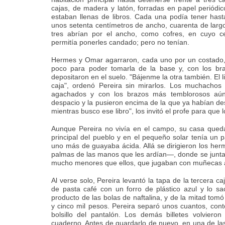
cajas, de madera y latón, forradas en papel periódi
estaban llenas de libros. Cada una podía tener hast
unos setenta centímetros de ancho, cuarenta de larg
tres abrían por el ancho, como cofres, en cuyo c
permitía ponerles candado; pero no tenían.
Hermes y Omar agarraron, cada uno por un costado, l
poco para poder tomarla de la base y, con los bra
depositaron en el suelo. "Bájenme la otra también. El l
caja", ordenó Pereira sin mirarlos. Los muchachos
agachados y con los brazos más temblorosos aún
despacio y la pusieron encima de la que ya habían d
mientras busco ese libro", los invitó el profe para que l
Aunque Pereira no vivía en el campo, su casa queda
principal del pueblo y en el pequeño solar tenía un p
uno más de guayaba ácida. Allá se dirigieron los he
palmas de las manos que les ardían—, donde se juntaro
mucho menores que ellos, que jugaban con muñecas a
Al verse solo, Pereira levantó la tapa de la tercera c
de pasta café con un forro de plástico azul y lo sac
producto de las bolas de naftalina, y de la mitad tomó
y cinco mil pesos. Pereira separó unos cuantos, contó
bolsillo del pantalón. Los demás billetes volviero
cuaderno. Antes de guardarlo de nuevo, en una de las