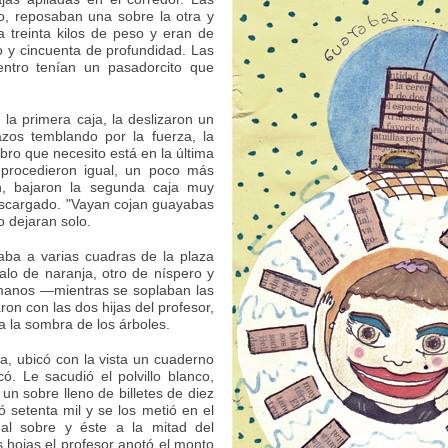
co, reposaban una sobre la otra y
a treinta kilos de peso y eran de
o y cincuenta de profundidad. Las
entro tenían un pasadorcito que
a primera caja, la deslizaron un
zos temblando por la fuerza, la
ibro que necesito está en la última
 procedieron igual, un poco más
, bajaron la segunda caja muy
escargado. "Vayan cojan guayabas
o dejaran solo.
ba a varias cuadras de la plaza
alo de naranja, otro de níspero y
rmanos —mientras se soplaban las
n con las dos hijas del profesor,
 la sombra de los árboles.
aja, ubicó con la vista un cuaderno
ó. Le sacudió el polvillo blanco,
 un sobre lleno de billetes de diez
 setenta mil y se los metió en el
n al sobre y éste a la mitad del
 hojas el profesor anotó el monto