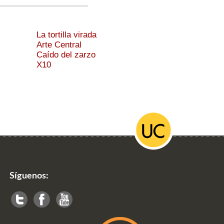
La tortilla virada
Arte Central
Caído del zarzo
X10
Síguenos: