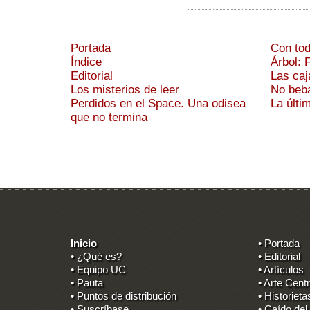
Portada
Con tod
Índice
Árbol: 
Editorial
Las caj
Los misterios de leer
No beb
Perdidos en el Space. Una odisea
La últi
que no termina
Inicio
• Portada
• ¿Qué es?
• Editorial
• Equipo UC
• Artículos
• Pauta
• Arte Centr
• Puntos de distribución
• Historieta
• Suscríbase
• Caído del