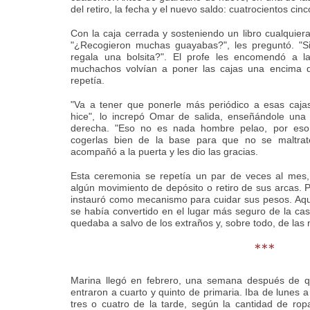
del retiro, la fecha y el nuevo saldo: cuatrocientos cin
Con la caja cerrada y sosteniendo un libro cualquier
"¿Recogieron muchas guayabas?", les preguntó. 
regala una bolsita?". El profe les encomendó a l
muchachos volvían a poner las cajas una encima de 
repetía.
"Va a tener que ponerle más periódico a esas cajas
hice", lo increpó Omar de salida, enseñándole un
derecha. "Eso no es nada hombre pelao, por eso
cogerlas bien de la base para que no se maltrate
acompañó a la puerta y les dio las gracias.
Esta ceremonia se repetía un par de veces al mes,
algún movimiento de depósito o retiro de sus arcas. P
instauró como mecanismo para cuidar sus pesos. Aquell
se había convertido en el lugar más seguro de la ca
quedaba a salvo de los extraños y, sobre todo, de las
***
Marina llegó en febrero, una semana después de que
entraron a cuarto y quinto de primaria. Iba de lunes 
tres o cuatro de la tarde, según la cantidad de ro