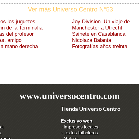
Ver más Universo Centro N°53
os los juguetes
Joy Division. Un viaje de
Fin de la Terminalia
Manchester a Utrecht
as del profesor
Sainete en Casablanca
as, amigo
Nicolaza Balanta
ma mano derecha
Fotografías años treinta
www.universocentro.com
Tienda Universo Centro
Exclusivo web
al
-
Impresos locales
s
-
Textos futboleros
 zarzo
-
Galería