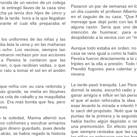
nocida de un vecino de un colega
Pasaron un par de semanas en los 
 le entregó llaves de la casa sino
un día cuando el profesor Alberto
cha ya tenía dos hijos de cinco y
en el zaguán de su casa. "Que M
e la tarde, hora a la que llegaban
mensaje que dejó junto con las ll
rante el cual ella preparaba el
alguna razón. Sería que uno de
intención de husmear; para e
despidiendo a la vecina con un "m
los uniformes de las niñas y las
aba lista la cena y en las mañanas
Aunque todo estaba en orden, no 
s ocho. Los vecinos, siempre tan
casa se veía igual a como la hab
ostraron rechazo por sus acciones
Pereira fueron directamente a la 
 a Pereira le contaron que las
frijoles en la olla a presión. Todo
en, o que recibían visitas, o que
Prendió fogones para calentar y
o rato a tomar el sol en el andén
nevera.
La tarde pasó tranquila. Las Perei
n que reñía con su cara redonda y
durmió la siesta, escuchó radio 
ás grande, se metía en bluyines
ganar amigos e influir en las per
na cola de caballo y se maquillaba
el que el autor reforzaba la idea
jos. Era más bonita que fea, pero
esas levantó la mirada e intentó 
bres.
lo sacó del propósito. Notó que l
puntas de la primera y la segunda
 la soledad, Marina alternó sus
había hecho algún depósito o ret
los colchones y esculcar armarios
una premonición. En efecto pens
algún dinero guardado, pues desde
que siempre revisaba que las ca
trás, se había regado la historia
las niñas se golpearan con los bo