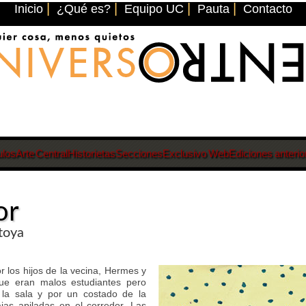
|
|
|
|
Inicio
¿Qué es?
Equipo UC
Pauta
Contacto
ulos
Arte Central
Historietas
Secciones
Exclusivo Web
Ediciones anterio
or
ntoya
r los hijos de la vecina, Hermes y
ue eran malos estudiantes pero
 la sala y por un costado de la
ajas apiladas en el corredor. Las