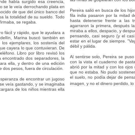
nde había surgido esa creencia,
o se le veía derrochando plata en
Pereira salió en busca de los hijo
nocido de que del único banco del
fila india pasaron por la mitad d
a la totalidad de su sueldo. Todo
hasta detenerse frente a las t
afirmaba, se regaba.
agarraron la primera, después la
miraba a ellos, despacio, y despu
o fácil y rápido, que le ayudara a
pensando, casi seguro (y el casi
edellín, Marina buscó también en
estar en el lugar de siempre. "Va
los ejemplares, los sostenía del
débil y pálida.
que cayera lo que contuvieran. De
éfono. Libro por libro revisó los
Al sentirse solo, Pereira se puso 
a encontrado dos separadores, la
con la vista el cuaderno de pasta
a ella, y dentro de una edición
abrió por la mitad y con los ojos
 dos pesos, fuera de circulación.
que no estaba. No pudo sostener
el suelo, no podía dejar de pens
esperanza de encontrar un jugoso
imagen, y no el dinero perdido, lo
 se veía gastando, y se imaginaba
rgara de los niños mientras ella