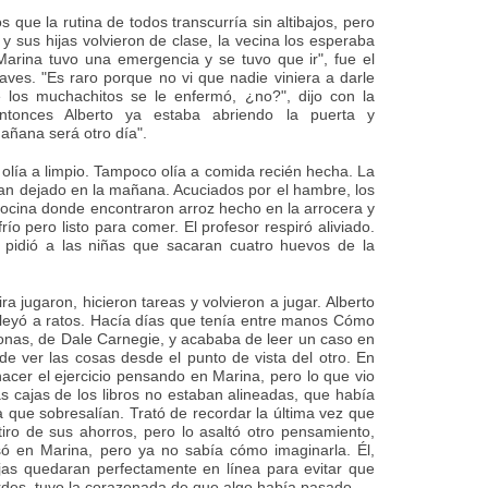
que la rutina de todos transcurría sin altibajos, pero
 y sus hijas volvieron de clase, la vecina los esperaba
arina tuvo una emergencia y se tuvo que ir", fue el
aves. "Es raro porque no vi que nadie viniera a darle
 los muchachitos se le enfermó, ¿no?", dijo con la
ntonces Alberto ya estaba abriendo la puerta y
añana será otro día".
olía a limpio. Tampoco olía a comida recién hecha. La
ían dejado en la mañana. Acuciados por el hambre, los
cocina donde encontraron arroz hecho en la arrocera y
 frío pero listo para comer. El profesor respiró aliviado.
 pidió a las niñas que sacaran cuatro huevos de la
ra jugaron, hicieron tareas y volvieron a jugar. Alberto
y leyó a ratos. Hacía días que tenía entre manos Cómo
sonas, de Dale Carnegie, y acababa de leer un caso en
 de ver las cosas desde el punto de vista del otro. En
hacer el ejercicio pensando en Marina, pero lo que vio
as cajas de los libros no estaban alineadas, que había
 que sobresalían. Trató de recordar la última vez que
iro de sus ahorros, pero lo asaltó otro pensamiento,
ó en Marina, pero ya no sabía cómo imaginarla. Él,
jas quedaran perfectamente en línea para evitar que
rdes, tuvo la corazonada de que algo había pasado.