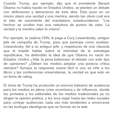
Cuando Trump, por ejemplo, dijo que el presidente Barack
Obama no había nacido en Estados Unidos, se planteó un debate
con defensores y detractores de esta idea. Esto puso en un
mismo plano una verdad y una mentira, siendo tan obvio cuál era
el sitio de nacimiento del mandatario estadounidense. “Los
hechos se ocultan tras una nebulosa de puntos de vista. La
verdad y la mentira valen lo mismo”.
Por ejemplo, la cadena CNN, le paga a Cory Lewandosky, antiguo
jefe de campaña de Trump, para que participe como analista.
Lewandosky, fiel a su antiguo jefe, y respetuoso de una cláusula
que le impide hablar sobre la intimidad de la estrategia
republicana, ha defendido la idea de que Obama no nació en
Estados Unidos ¿Vale la pena balancear el debate con este tipo
de opiniones? ¿Deben los medios adoptar una postura crítica
siempre? Aunque la respuesta suena fácil si uno se ciñe a los
libros y las conferencias universitarias, la verdad es que esto es
un tema de rating.
El show de Trump ha producido un enorme bálsamo de audiencia
para los medios en plena crisis económica y de influencia, donde
las portadas y los editoriales de los medios tradicionales ya no
dirigen la opinión pública, y les toca viajar hasta las redes sociales
para cortejar audiencias cada vez más tendientes a encerrarse
en las burbujas ideológicas que se forman en la web.