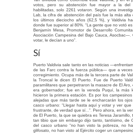
votos, pero su abstención fue mayor a la del
habilitadas, solo 2261 votaron. Según una invest
Lab, la cifra de abstención del país fue la más alta
los últimos dieciocho años (62,5 %), y Valdivia h
donde fue superior al 80%. “La gente que no votó 
Benjamín Mesa, Promotor de Desarrollo Comunitar
Asociación Campesina del Bajo Cauca, Asocbac—. 
votar, le decían a uno”.
Sí
Puerto Valdivia sale tanto en las noticias —enfrent
de las Farc contra la fuerza pública— que a veces
corregimiento. Ocupa más de la tercera parte de Vald
la Troncal le dicen El Puerto. Fue de Puerto Vald
paramilitares que perpetraron la masacre de El Aro,
era gobernador; fue en la vereda Puquí, la más l
hicieron la primera estación. Es por los campesino
alejadas que más tarde se le encharcarán los ojos
casco urbano: “Llegar hasta aquí y votar y ver que n
frustrante, de verdad que sí...”. Pero ahora, en la 
de El Puerto, la que se quiebra es Teresa Jaramillo
tan tibio que sin embargo dijo tanto, tantísimo, de
del casco urbano “no han visto la pobreza, no h
glifosato, no han visto al Ejército coger un campesino