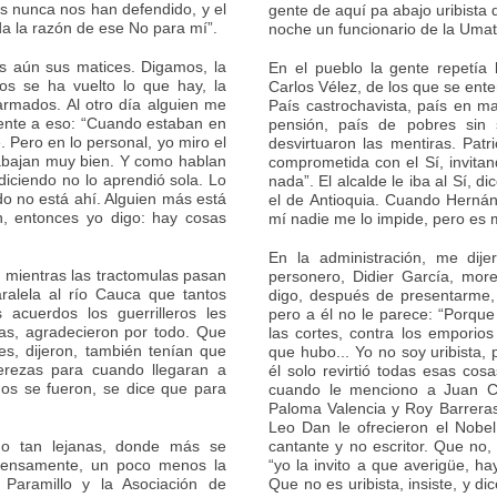
os nunca nos han defendido, y el
gente de aquí pa abajo uribista 
a la razón de ese No para mí”.
noche un funcionario de la Umat
s aún sus matices. Digamos, la
En el pueblo la gente repetía
ños se ha vuelto lo que hay, la
Carlos Vélez, de los que se ent
 armados. Al otro día alguien me
País castrochavista, país en ma
mente a eso: “Cuando estaban en
pensión, país de pobres sin s
 Pero en lo personal, yo miro el
desvirtuaron las mentiras. Pat
rabajan muy bien. Y como hablan
comprometida con el Sí, invitand
 diciendo no lo aprendió sola. Lo
nada”. El alcalde le iba al Sí, 
o no está ahí. Alguien más está
el de Antioquia. Cuando Hernán
n, entonces yo digo: hay cosas
mí nadie me lo impide, pero es 
En la administración, me dij
a mientras las tractomulas pasan
personero, Didier García, mor
ralela al río Cauca que tantos
digo, después de presentarme, 
acuerdos los guerrilleros les
pero a él no le parece: “Porque 
tas, agradecieron por todo. Que
las cortes, contra los emporio
es, dijeron, también tenían que
que hubo... Yo no soy uribista,
perezas para cuando llegaran a
él solo revirtió todas esas cos
hos se fueron, se dice que para
cuando le menciono a Juan Ca
Paloma Valencia y Roy Barreras
Leo Dan le ofrecieron el Nobel
no tan lejanas, donde más se
cantante y no escritor. Que no,
intensamente, un poco menos la
“yo la invito a que averigüe, ha
Paramillo y la Asociación de
Que no es uribista, insiste, y