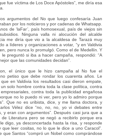
que fue víctima de Los Doce Apóstoles”, me diría esa
a.
 los argumentos del No que luego confesaría Juan
eraban por los noticieros y por cadenas de Whatsapp.
nos de ‘laFar’, país homosexual, país de viejos sin
ubsidios. Ninguna valla ni alocución del alcalde
ricia me diría que vio a la alcaldesa de Tarazá muy
o a líderes y organizaciones a votar, “y en Valdivia
dicen, pero nunca lo promulgó. Como el de Medellín. Y
 le preguntó si iba a hacer campaña, respondió: “A
mejor que las comunidades decidan”.
eron, el único que le hizo campaña al No fue el
eno petiso que debe rondar los cuarenta años. Le
que en Valdivia los resultados casi dieron empate,
un solo hombre contra toda la clase política, contra
s empresariales, contra toda la publicidad engañosa
 porque no lo puedo ni ver, pero yo lo admiro porque
as”. Que no es uribista, dice, y me llama doctora, y
rlos Vélez dice “no, no, no, yo vi debates entre
, y eran con argumentos”. Después casi jura que a
 de Literatura pero se negó a recibirlo porque era
 le digo, ya desconcertada hasta la risa, y responde
y que leer cositas, no lo que le dice a uno Caracol”.
 dice que Santos “compró un Nobel como comprándose