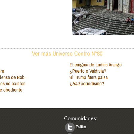
Ver más Universo Centro N°80
El enigma de Ludins Arango
bre
¿Puerto o Valdivia?
fensa de Bob
Si Trump fuera paisa
os no existen
¿
Bad
periodismo?
de obediente
Comunidades:
Twitter