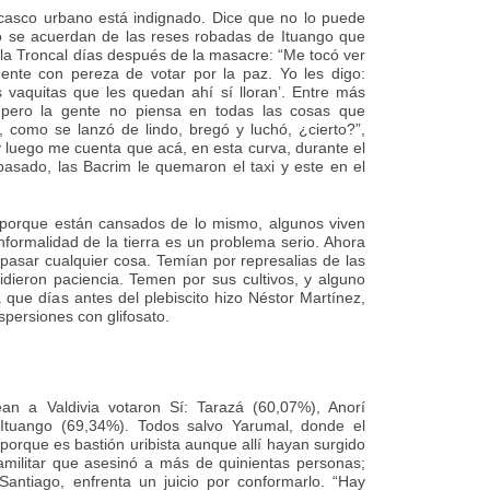
l casco urbano está indignado. Dice que no lo puede
o se acuerdan de las reses robadas de Ituango que
r la Troncal días después de la masacre: “Me tocó ver
ente con pereza de votar por la paz. Yo les digo:
s vaquitas que les quedan ahí sí lloran’. Entre más
, pero la gente no piensa en todas las cosas que
, como se lanzó de lindo, bregó y luchó, ¿cierto?”,
y luego me cuenta que acá, en esta curva, durante el
sado, las Bacrim le quemaron el taxi y este en el
porque están cansados de lo mismo, algunos viven
informalidad de la tierra es un problema serio. Ahora
pasar cualquier cosa. Temían por represalias de las
pidieron paciencia. Temen por sus cultivos, y alguno
 que días antes del plebiscito hizo Néstor Martínez,
spersiones con glifosato.
an a Valdivia votaron Sí: Tarazá (60,07%), Anorí
 Ituango (69,34%). Todos salvo Yarumal, donde el
porque es bastión uribista aunque allí hayan surgido
militar que asesinó a más de quinientas personas;
antiago, enfrenta un juicio por conformarlo. “Hay