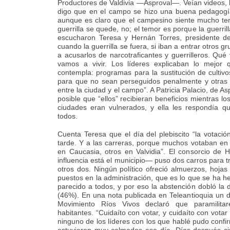
Productores de Valdivia —Asproval—. Veían videos, l
digo que en el campo se hizo una buena pedagog
aunque es claro que el campesino siente mucho tem
guerrilla se quede, no; el temor es porque la guerri
escucharon Teresa y Hernán Torres, presidente d
cuando la guerrilla se fuera, si iban a entrar otros gru
a acusarlos de narcotraficantes y guerrilleros. Qué
vamos a vivir. Los líderes explicaban lo mejor
contempla: programas para la sustitución de cultivos
para que no sean perseguidos penalmente y otras 
entre la ciudad y el campo”. A Patricia Palacio, de 
posible que “ellos” recibieran beneficios mientras 
ciudades eran vulnerados, y ella les respondía qu
todos.
Cuenta Teresa que el día del plebiscito “la votació
tarde. Y a las carreras, porque muchos votaban en 
en Caucasia, otros en Valvidia”. El consorcio de
influencia está el municipio— puso dos carros para tr
otros dos. Ningún político ofreció almuerzos, hojas
puestos en la administración, que es lo que se ha h
parecido a todos, y por eso la abstención dobló la d
(46%). En una nota publicada en Teleantioquia un d
Movimiento Ríos Vivos declaró que paramilit
habitantes. “Cuidaíto con votar, y cuidaíto con votar 
ninguno de los líderes con los que hablé pudo confir