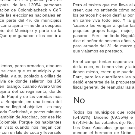
 país: de las 12054 personas
Pero el taxista que me lleva a
igación de Colombiacheck y CdR
creer, que no entiende cómo n
 de las elecciones nacionales en
los paracos hicieron desfilar po
ace parte del 4% de municipios
en carne viva todo eso. Y la g
es como ajena —me diría después
‘cuando les vengan a quitar la
io del Municipio y parte de la
poquitos grupos haiga, mejor
Que qué ganaban ellos con ir a
pasaron. Pero tan lindo Bogotá
dice el señor de sesenta años, 
paro armado del 31 de marzo pa
que viajamos es prestado.
En el campo tenían esperanza 
amientos, paros armados, ataques
de la coca, no tienen vías y la 
 se cree que es municipio y no
tienen miedo, creen que puede 
ivia, y a su poblado a orillas de
Farc, pero los guerrilleros les 
ivia de donde salieron los 150
debió enterarse de la propuesta
 en Ituango, cuando Álvaro Uribe
fiscal general, de reanudar las a
ejana del corregimiento, donde
s de Puquí y de las veredas más
No
 a Benjamín, en una tienda del
o se llegó al objetivo... es muy
vereda Cachirimé, a pocos minutos
Todos los municipios que rode
, también de Asocbac, por ese No
(64,92%), Briceño (69,35%) e
 Colombia. Porque los habitantes
67,43% de los votantes dijo No, 
an visto cuando nos riegan con
Los Doce Apóstoles, grupo para
 con un kilo de coca y llevárselo
aunque el hermano de Uribe, S