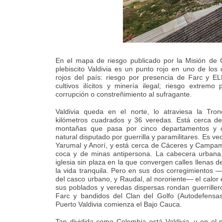
En el mapa de riesgo publicado por la Misión de O
plebiscito Valdivia es un punto rojo en uno de lo
rojos del país: riesgo por presencia de Farc y EL
cultivos ilícitos y minería ilegal; riesgo extrem
corrupción o constreñimiento al sufragante.
Valdivia queda en el norte, lo atraviesa la Tro
kilómetros cuadrados y 36 veredas. Está cerca de
montañas que pasa por cinco departamentos y 
natural disputado por guerrilla y paramilitares. Es ve
Yarumal y Anorí, y está cerca de Cáceres y Campa
coca y de minas antipersona. La cabecera urbana,
iglesia sin plaza en la que convergen calles llenas d
la vida tranquila. Pero en sus dos corregimientos —
del casco urbano, y Raudal, al nororiente— el calor e
sus poblados y veredas dispersas rondan guerrillero
Farc y bandidos del Clan del Golfo (Autodefensa
Puerto Valdivia comienza el Bajo Cauca.
Tan dividida como Colombia está Valdivia, y en el 