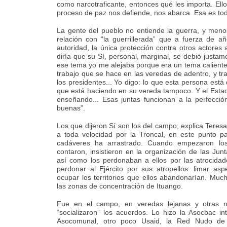
como narcotraficante, entonces qué les importa. Ell
proceso de paz nos defiende, nos abarca. Esa es tod
La gente del pueblo no entiende la guerra, y meno
relación con “la guerrillerada” que a fuerza de a
autoridad, la única protección contra otros actores
diría que su Sí, personal, marginal, se debió justa
ese tema yo me alejaba porque era un tema caliente.
trabajo que se hace en las veredas de adentro, y t
los presidentes... Yo digo: lo que esta persona está
que está haciendo en su vereda tampoco. Y el Estad
enseñando... Esas juntas funcionan a la perfecció
buenas”.
Los que dijeron Sí son los del campo, explica Teres
a toda velocidad por la Troncal, en este punto pa
cadáveres ha arrastrado. Cuando empezaron los 
contaron, insistieron en la organización de las Jun
así como los perdonaban a ellos por las atrocidad
perdonar al Ejército por sus atropellos: limar as
ocupar los territorios que ellos abandonarían. Muc
las zonas de concentración de Ituango.
Fue en el campo, en veredas lejanas y otras 
“socializaron” los acuerdos. Lo hizo la Asocbac 
Asocomunal, otro poco Usaid, la Red Nudo de 