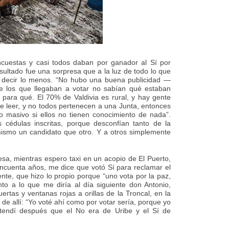
cuestas y casi todos daban por ganador al Sí por
sultado fue una sorpresa que a la luz de todo lo que
r decir lo menos. “No hubo una buena publicidad —
de los que llegaban a votar no sabían qué estaban
para qué. El 70% de Valdivia es rural, y hay gente
e leer, y no todos pertenecen a una Junta, entonces
 masivo si ellos no tienen conocimiento de nada”.
cédulas inscritas, porque desconfían tanto de la
 mismo un candidato que otro. Y a otros simplemente
a, mientras espero taxi en un acopio de El Puerto,
ncuenta años, me dice que votó Sí para reclamar el
iente, que hizo lo propio porque “uno vota por la paz,
nto a lo que me diría al día siguiente don Antonio,
uertas y ventanas rojas a orillas de la Troncal, en la
e allí: “Yo voté ahí como por votar sería, porque yo
tendí después que el No era de Uribe y el Sí de