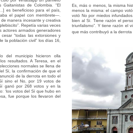
rculó por Whatsapp un panfleto
 Gaitanistas de Colombia. “El
Es, más o menos, la misma hist
..] es beneficioso para el país,
menos la misma: el campo votó 
aba el papel con membrete—.
votó No por miedos infundados.
 de manera incesante y creativa
bien al Sí. Tiene razón el pers
plebiscito”. Repetía varias veces
triunfalismo”. Y tiene razón el 
los actores armados generadores
que más contribuyó a la derrota 
 cesar “todas las extorsiones y
 la población civil” los días 16,
 del municipio hicieron olla
os resultados. A Teresa, en el
n elecciones normales se llena de
del Sí, la confirmación de que el
anunció de la derrota en todo el
Sí sino el No, por 19 votos de
 Sí ganó por 268 votos y en la
o: ‘los votos del Sí que hubo en
a, fue porque los llevaron del