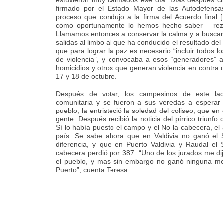
estuvieron muy calmados ese día. Días después ci
firmado por el Estado Mayor de las Autodefensas
proceso que condujo a la firma del Acuerdo final [.
como oportunamente lo hemos hecho saber —rez
Llamamos entonces a conservar la calma y a buscar
salidas al limbo al que ha conducido el resultado del 
que para lograr la paz es necesario “incluir todos 
de violencia”, y convocaba a esos “generadores” a
homicidios y otros que generan violencia en contra de
17 y 18 de octubre.
Después de votar, los campesinos de este lado
comunitaria y se fueron a sus veredas a esperar l
pueblo, la entristeció la soledad del coliseo, que e
gente. Después recibió la noticia del pírrico triunfo 
Sí lo había puesto el campo y el No la cabecera, el 
país. Se sabe ahora que en Valdivia no ganó el 
diferencia, y que en Puerto Valdivia y Raudal el
cabecera perdió por 387. “Uno de los jurados me dij
el pueblo, y mas sin embargo no ganó ninguna mes
Puerto”, cuenta Teresa.