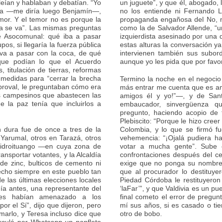
eían y hablaban y debatían. “Yo
un juguete”, y que él, abogado, 
ía —me diría luego Benjamín—,
no los entiende ni Fernando 
or. Y el temor no es porque la
propaganda engañosa del No, me
lla se va”. Las mismas preguntas
como la de Salvador Allende, “
e Asocomunal: qué iba a pasar
izquierdista asesinado por una 
pos, si llegaría la fuerza pública
estas alturas la conversación y
 va a pasar con la coca, de qué
intervienen también sus subor
 que podían lo que el Acuerdo
aunque yo les pida que por favo
, titulación de tierras, reformas
medidas para “cerrar la brecha
Termino la noche en el negocio
Asproval, le preguntaban cómo era
más entrar me cuenta que es 
los campesinos que abastecen las
amigos él y yo!”—, y de Sant
e la paz tenía que incluirlos a
embaucador, sinvergüenza qu
pregunto, haciendo acopio de 
Plebiscito: “Porque le hizo cree
n dura fue de once a tres de la
Colombia, y lo que se firmó fu
Yarumal, otros en Tarazá, otros
vehemencia: “¡Ojalá pudiera ha
 Hidroituango —en cuya zona de
votar a mucha gente”. Sube 
ansportar votantes, y la Alcaldía
confrontaciones después del c
 de zinc, bulticos de cemento ni
exige que no ponga su nombre.
echo siempre en este pueblo tan
que al procurador lo destituy
e las últimas elecciones locales
Piedad Córdoba le restituyeron
ía antes, una representante del
‘laFar’”, y que Valdivia es un pu
ares habían amenazado a los
final cometo el error de pregu
por el Sí”, dijo que dijeron, pero
mí sus años, si es casado o ti
marlo, y Teresa incluso dice que
otro de bobo.