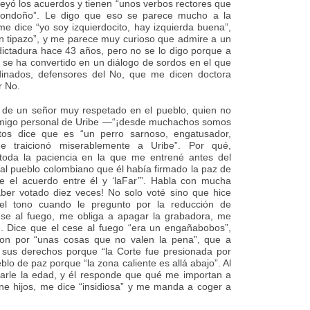
leyó los acuerdos y tienen “unos verbos rectores que
Londoño”. Le digo que eso se parece mucho a la
 dice “yo soy izquierdocito, hay izquierda buena”,
un tipazo”, y me parece muy curioso que admire a un
dictadura hace 43 años, pero no se lo digo porque a
a se ha convertido en un diálogo de sordos en el que
dinados, defensores del No, que me dicen doctora
r No.
 de un señor muy respetado en el pueblo, quien no
amigo personal de Uribe —“¡desde muchachos somos
os dice que es “un perro sarnoso, engatusador,
e traicionó miserablemente a Uribe”. Por qué,
toda la paciencia en la que me entrené antes del
r al pueblo colombiano que él había firmado la paz de
e el acuerdo entre él y ‘laFar’”. Habla con mucha
ber votado diez veces! No solo voté sino que hice
el tono cuando le pregunto por la reducción de
ese al fuego, me obliga a apagar la grabadora, me
 Dice que el cese al fuego “era un engañabobos”,
eron por “unas cosas que no valen la pena”, que a
 sus derechos porque “la Corte fue presionada por
eblo de paz porque “la zona caliente es allá abajo”. Al
ntarle la edad, y él responde que qué me importan a
ene hijos, me dice “insidiosa” y me manda a coger a