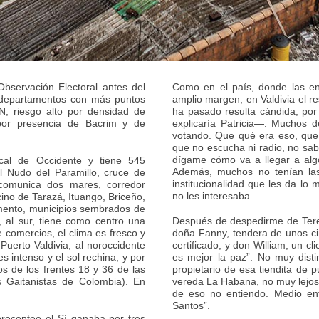
bservación Electoral antes del
Como en el país, donde las en
s departamentos con más puntos
amplio margen, en Valdivia el re
N; riesgo alto por densidad de
ha pasado resulta cándida, po
o por presencia de Bacrim y de
explicaría Patricia—. Muchos 
votando. Que qué era eso, que 
que no escucha ni radio, no sab
dígame cómo va a llegar a algo
ncal de Occidente y tiene 545
Además, muchos no tenían las 
l Nudo del Paramillo, cruce de
institucionalidad que les da lo
comunica dos mares, corredor
no les interesaba.
cino de Tarazá, Ituango, Briceño,
mento, municipios sembrados de
 al sur, tiene como centro una
Después de despedirme de Teres
e comercios, el clima es fresco y
doña Fanny, tendera de unos ci
Puerto Valdivia, al noroccidente
certificado, y don William, un cl
s intenso y el sol rechina, y por
es mejor la paz”. No muy disti
s de los frentes 18 y 36 de las
propietario de esa tiendita de p
s Gaitanistas de Colombia). En
vereda La Habana, no muy lejos d
de eso no entiendo. Medio en
Santos”.
preconteo el Sí ganaba por tres