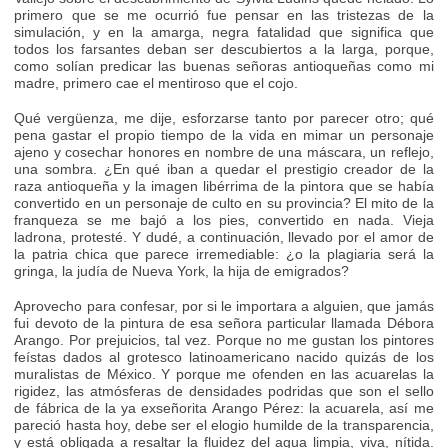
primero que se me ocurrió fue pensar en las tristezas de la
simulación, y en la amarga, negra fatalidad que significa que
todos los farsantes deban ser descubiertos a la larga, porque,
como solían predicar las buenas señoras antioqueñas como mi
madre, primero cae el mentiroso que el cojo.
Qué vergüenza, me dije, esforzarse tanto por parecer otro; qué
pena gastar el propio tiempo de la vida en mimar un personaje
ajeno y cosechar honores en nombre de una máscara, un reflejo,
una sombra. ¿En qué iban a quedar el prestigio creador de la
raza antioqueña y la imagen libérrima de la pintora que se había
convertido en un personaje de culto en su provincia? El mito de la
franqueza se me bajó a los pies, convertido en nada. Vieja
ladrona, protesté. Y dudé, a continuación, llevado por el amor de
la patria chica que parece irremediable: ¿o la plagiaria será la
gringa, la judía de Nueva York, la hija de emigrados?
Aprovecho para confesar, por si le importara a alguien, que jamás
fui devoto de la pintura de esa señora particular llamada Débora
Arango. Por prejuicios, tal vez. Porque no me gustan los pintores
feístas dados al grotesco latinoamericano nacido quizás de los
muralistas de México. Y porque me ofenden en las acuarelas la
rigidez, las atmósferas de densidades podridas que son el sello
de fábrica de la ya exseñorita Arango Pérez: la acuarela, así me
pareció hasta hoy, debe ser el elogio humilde de la transparencia,
y está obligada a resaltar la fluidez del agua limpia, viva, nítida.