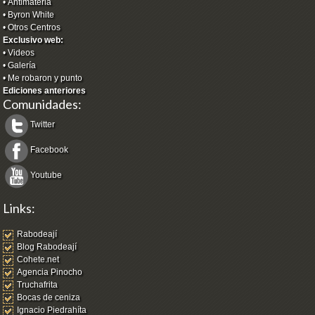
•
Antimateria
•
Byron White
•
Otros Centros
Exclusivo web:
•
Videos
•
Galería
•
Me robaron y punto
Ediciones anteriores
Comunidades:
Twitter
Facebook
Youtube
Links:
Rabodeají
Blog Rabodeají
Cohete.net
Agencia Pinocho
Truchafrita
Bocas de ceniza
Ignacio Piedrahíta