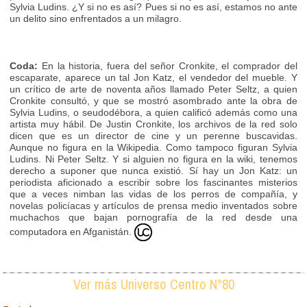
Sylvia Ludins. ¿Y si no es así? Pues si no es así, estamos no ante
un delito sino enfrentados a un milagro.
Coda:
En la historia, fuera del señor Cronkite, el comprador del
escaparate, aparece un tal Jon Katz, el vendedor del mueble. Y
un crítico de arte de noventa años llamado Peter Seltz, a quien
Cronkite consultó, y que se mostró asombrado ante la obra de
Sylvia Ludins, o seudodébora, a quien calificó además como una
artista muy hábil. De Justin Cronkite, los archivos de la red solo
dicen que es un director de cine y un perenne buscavidas.
Aunque no figura en la Wikipedia. Como tampoco figuran Sylvia
Ludins. Ni Peter Seltz. Y si alguien no figura en la wiki, tenemos
derecho a suponer que nunca existió. Sí hay un Jon Katz: un
periodista aficionado a escribir sobre los fascinantes misterios
que a veces nimban las vidas de los perros de compañía, y
novelas policíacas y artículos de prensa medio inventados sobre
muchachos que bajan pornografía de la red desde una
computadora en Afganistán.
Ver más Universo Centro N°80