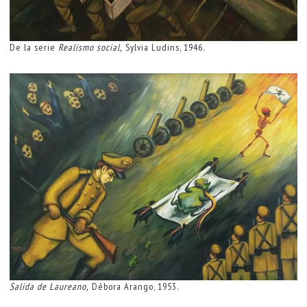
D
e la serie
Realismo social,
Sylvia Ludins, 1946.
Salida de Laureano,
Débora Arango, 1953.