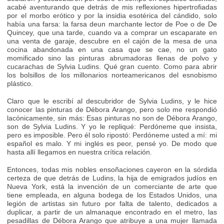
acabé aventurando que detrás de mis reflexiones hipertrofiadas
por el morbo erótico y por la insidia esotérica del cándido, solo
había una farsa: la farsa deun marchante lector de Poe o de De
Quincey, que una tarde, cuando va a comprar un escaparate en
una venta de garaje, descubre en el cajón de la mesa de una
cocina abandonada en una casa que se cae, no un gato
momificado sino las pinturas abrumadoras llenas de polvo y
cucarachas de Sylvia Ludins. Qué gran cuento. Como para abrir
los bolsillos de los millonarios norteamericanos del esnobismo
plástico.
Claro que le escribí al descubridor de Sylvia Ludins, y le hice
conocer las pinturas de Débora Arango, pero solo me respondió
lacónicamente, sin más: Esas pinturas no son de Débora Arango,
son de Sylvia Ludins. Y yo le repliqué: Perdóneme que insista,
pero es imposible. Pero él solo ripostó: Perdóneme usted a mí: mi
español es malo. Y mi inglés es peor, pensé yo. De modo que
hasta allí llegamos en nuestra crítica relación.
Entonces, todas mis nobles ensoñaciones cayeron en la sórdida
certeza de que detrás de Ludins, la hija de emigrados judíos en
Nueva York, está la invención de un comerciante de arte que
tiene empleada, en alguna bodega de los Estados Unidos, una
legión de artistas sin futuro por falta de talento, dedicados a
duplicar, a partir de un almanaque encontrado en el metro, las
pesadillas de Débora Arango que atribuye a una mujer llamada