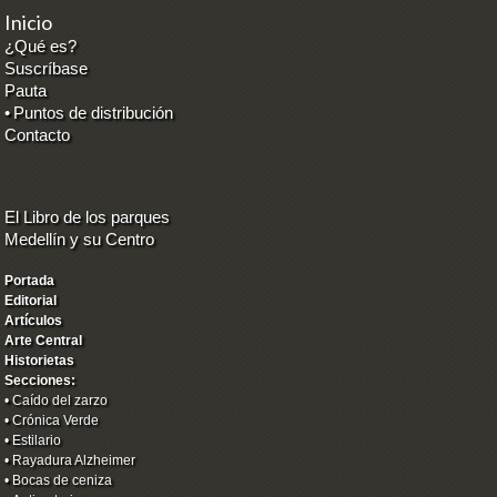
Inicio
¿Qué es?
Suscríbase
Pauta
•
Puntos de distribución
Contacto
El Libro de los parques
Medellín y su Centro
Portada
Editorial
Artículos
Arte Central
Historietas
Secciones:
•
Caído del zarzo
•
Crónica Verde
•
Estilario
•
Rayadura Alzheimer
•
Bocas de ceniza