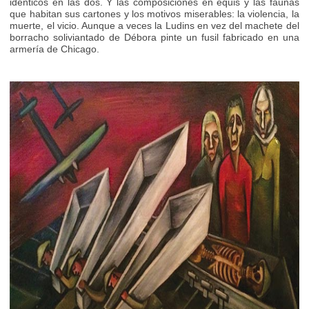
idénticos en las dos. Y las composiciones en equis y las faunas
que habitan sus cartones y los motivos miserables: la violencia, la
muerte, el vicio. Aunque a veces la Ludins en vez del machete del
borracho soliviantado de Débora pinte un fusil fabricado en una
armería de Chicago.