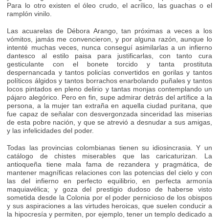
Para lo otro existen el óleo crudo, el acrílico, las guachas o el
ramplón vinilo.
Las acuarelas de Débora Arango, tan próximas a veces a los
vómitos, jamás me convencieron, y por alguna razón, aunque lo
intenté muchas veces, nunca conseguí asimilarlas a un infierno
dantesco al estilo paisa para justificarlas, con tanto cura
gesticulante con el bonete torcido y tanta prostituta
despernancada y tantos policías convertidos en gorilas y tantos
políticos álgidos y tantos borrachos enarbolando puñales y tantos
locos pintados en pleno delirio y tantas monjas contemplando un
pájaro alegórico. Pero en fin, supe admirar detrás del artífice a la
persona, a la mujer tan extraña en aquella ciudad puritana, que
fue capaz de señalar con desvergonzada sinceridad las miserias
de esta pobre nación, y que se atrevió a desnudar a sus amigas,
y las infelicidades del poder.
Todas las provincias colombianas tienen su idiosincrasia. Y un
catálogo de chistes miserables que las caricaturizan. La
antioqueña tiene mala fama de rezandera y pragmática, de
mantener magníficas relaciones con las potencias del cielo y con
las del infierno en perfecto equilibrio, en perfecta armonía
maquiavélica; y goza del prestigio dudoso de haberse visto
sometida desde la Colonia por el poder pernicioso de los obispos
y sus aspiraciones a las virtudes heroicas, que suelen conducir a
la hipocresía y permiten, por ejemplo, tener un templo dedicado a