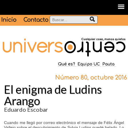
Inicio
Contacto
Qué es?
Equipo UC
Pauta
Número 80, octubre 2016
El enigma de Ludins
Arango
Eduardo Escobar
Cuando me llegó por correo electrónico el mensaje de Félix Ángel
Vallejo sobre el descubrimiento de Sylvia Ludins quedé helado. Lo