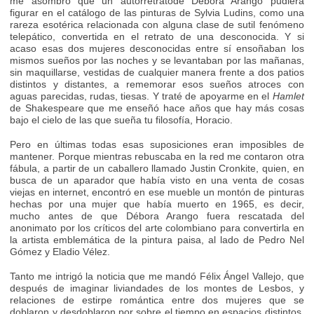
me asombró que un autorretratode Débora Arango pudiera
figurar en el catálogo de las pinturas de Sylvia Ludins, como una
rareza esotérica relacionada con alguna clase de sutil fenómeno
telepático, convertida en el retrato de una desconocida. Y si
acaso esas dos mujeres desconocidas entre sí ensoñaban los
mismos sueños por las noches y se levantaban por las mañanas,
sin maquillarse, vestidas de cualquier manera frente a dos patios
distintos y distantes, a rememorar esos sueños atroces con
aguas parecidas, rudas, tiesas. Y traté de apoyarme en el
Hamlet
de Shakespeare que me enseñó hace años que hay más cosas
bajo el cielo de las que sueña tu filosofía, Horacio.
Pero en últimas todas esas suposiciones eran imposibles de
mantener. Porque mientras rebuscaba en la red me contaron otra
fábula, a partir de un caballero llamado Justin Cronkite, quien, en
busca de un aparador que había visto en una venta de cosas
viejas en internet, encontró en ese mueble un montón de pinturas
hechas por una mujer que había muerto en 1965, es decir,
mucho antes de que Débora Arango fuera rescatada del
anonimato por los críticos del arte colombiano para convertirla en
la artista emblemática de la pintura paisa, al lado de Pedro Nel
Gómez y Eladio Vélez.
Tanto me intrigó la noticia que me mandó Félix Ángel Vallejo, que
después de imaginar liviandades de los montes de Lesbos, y
relaciones de estirpe romántica entre dos mujeres que se
doblaron y desdoblaron por sobre el tiempo en espacios distintos,