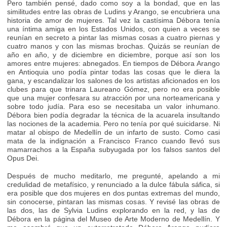
Pero también pensé, dado como soy a la bondad, que en las
similitudes entre las obras de Ludins y Arango, se encubriera una
historia de amor de mujeres. Tal vez la castísima Débora tenía
una íntima amiga en los Estados Unidos, con quien a veces se
reunían en secreto a pintar las mismas cosas a cuatro piernas y
cuatro manos y con las mismas brochas. Quizás se reunían de
año en año, y de diciembre en diciembre, porque así son los
amores entre mujeres: abnegados. En tiempos de Débora Arango
en Antioquia uno podía pintar todas las cosas que le diera la
gana, y escandalizar los salones de los artistas aficionados en los
clubes para que trinara Laureano Gómez, pero no era posible
que una mujer confesara su atracción por una norteamericana y
sobre todo judía. Para eso se necesitaba un valor inhumano.
Débora bien podía degradar la técnica de la acuarela insultando
las nociones de la academia. Pero no tenía por qué suicidarse. Ni
matar al obispo de Medellín de un infarto de susto. Como casi
mata de la indignación a Francisco Franco cuando llevó sus
mamarrachos a la España subyugada por los falsos santos del
Opus Dei.
Después de mucho meditarlo, me pregunté, apelando a mi
credulidad de metafísico, y renunciado a la dulce fábula sáfica, si
era posible que dos mujeres en dos puntas extremas del mundo,
sin conocerse, pintaran las mismas cosas. Y revisé las obras de
las dos, las de Sylvia Ludins explorando en la red, y las de
Débora en la página del Museo de Arte Moderno de Medellín. Y