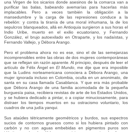
una Virgen de los sicarios donde asesinos de la comarca van a
purificar las balas, babeando avemarías para hacerlas más
implacables. Pero a veces también la obligación a la
mansedumbre y la carga de las represiones conduce a la
rebelión: y contra la tiranía de una moral inhumana, la de los
sepulcros blanqueados, allá en Antioquia surgieron a sus horas el
Indio Uribe, muerto en el exilio ecuatoriano, y Fernando
González, el brujo autoexilado en Otraparte, y los nadaístas, y
Fernando Vallejo, y Débora Arango.
Pero el problema ahora no es ese, sino el de las semejanzas
incomprensibles entre las obras de dos mujeres contemporáneas
que se reflejan sin razón aparente. Al principio, después de leer el
artículo de Félix Ángel en
El Mundo
, me dije que era imposible
que la Ludins norteamericana conociera a Débora Arango, una
mujer ignorada incluso en Colombia, oculta en un anonimato, de
santa en su casa llamada Casablanca. Y que era más probable
que Débora Arango de una familia acomodada de la pequeña
burguesía paisa, recibiera revistas de arte de los Estados Unidos,
y se hubiera dedicado a pintar, o a copiar minuciosamente, para
distraer los tiempos muertos en su ostracismo voluntario, los
cuadros de una judía yanqui.
Sus ataúdes tétricamente geométricos y burdos, sus espectros
sucios de contornos gruesos como si los hubiera pintado con
carbón y no con aguas embebidas en pigmentos puros son