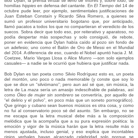
Bob Dylan, la prensa virtual se llenó de vítores y, sobre todo, de
homilías
hippies
en defensa del cantante. En
El Tiempo
del 14 de
octubre pude leer, por ejemplo, sentimentales justificaciones de
Juan Esteban Constaín y Ricardo Silva Romero, a quienes se
sumó un profesor universitario bogotano que, por anticipado,
llamó pacatos a todos los que no compartieran el veredicto de los
suecos. Sobra decir que todo eso, por reiterativo y aparatoso, no
podía despertar más sospechas y solo consiguió, de rebote,
poner en evidencia que Dylan había caído al pozo sin fondo de
un adefesio; uno como el Balón de Oro de Messi en el Mundial
del 2014. A diferencia de eso, cuando el Nobel apuntó hacia J. M.
Coetzee, Mario Vargas Llosa o Alice Munro —son solo ejemplos
casuales— a nadie se le ocurrió que hubiera que justificar nada.
Bob Dylan es tan poeta como Silvio Rodríguez esto es, un poeta
del montón, uno poco o nada memorable (y conste que soy lo
que se dice un “silviómano”; pero aun así sé que, sin música, la
letra de La
maza
sería un amasijo indescifrable de palabras, así
como
Óleo de mujer sin sombrero
se convertiría, por aquello de
“el delirio y el polvo”, en poco más que un soneto pornográfico).
Que gringo y cubano sean buenos músicos es otra cosa, y como
no fui al conservatorio poco sé del asunto. Sin embargo, no se
me escapa que la letra musical debe más a la composición
melódica que la acompaña que a su pura expresión poética: la
emoción y vigor de la música harán que la letra resulte más o
menos ajustada, incluso genial, y eso explica que incontables
ripios verbales hayan alcanzado celebridad solo porque se