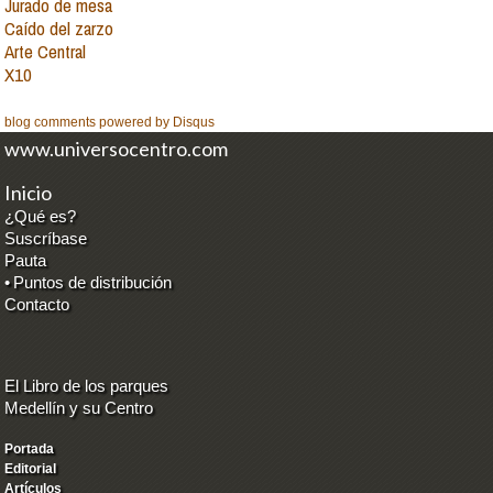
Jurado de mesa
Caído del zarzo
Arte Central
X10
blog comments powered by
Disqus
www.universocentro.com
Inicio
¿Qué es?
Suscríbase
Pauta
•
Puntos de distribución
Contacto
El Libro de los parques
Medellín y su Centro
Portada
Editorial
Artículos