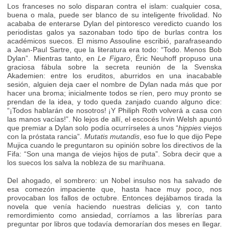
Los franceses no solo disparan contra el islam: cualquier cosa,
buena o mala, puede ser blanco de su inteligente frivolidad. No
acababa de enterarse Dylan del pintoresco veredicto cuando los
periodistas galos ya sazonaban todo tipo de burlas contra los
académicos suecos. El mismo Assouline escribió, parafraseando
a Jean-Paul Sartre, que la literatura era todo: “Todo. Menos Bob
Dylan”. Mientras tanto, en
Le Figaro
, Éric Neuhoff propuso una
graciosa fábula sobre la secreta reunión de la Svenska
Akademien: entre los eruditos, aburridos en una inacabable
sesión, alguien deja caer el nombre de Dylan nada más que por
hacer una broma; inicialmente todos se ríen, pero muy pronto se
prendan de la idea, y todo queda zanjado cuando alguno dice:
“¡Todos hablarán de nosotros! ¡Y Philiph Roth volverá a casa con
las manos vacías!”. No lejos de allí, el escocés Irvin Welsh apuntó
que premiar a Dylan solo podía ocurrírseles a unos “
hippies
viejos
con la próstata rancia”.
Mutatis mutandis
, eso fue lo que dijo Pepe
Mujica cuando le preguntaron su opinión sobre los directivos de la
Fifa: “Son una manga de viejos hijos de puta”. Sobra decir que a
los suecos los salva la nobleza de su marihuana.
Del ahogado, el sombrero: un Nobel insulso nos ha salvado de
esa comezón impaciente que, hasta hace muy poco, nos
provocaban los fallos de octubre. Entonces dejábamos tirada la
novela que venía haciendo nuestras delicias y, con tanto
remordimiento como ansiedad, corríamos a las librerías para
preguntar por libros que todavía demorarían dos meses en llegar.