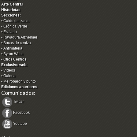
Arte Central
Historietas
Secciones:
•
Caído del zarzo
•
Crónica Verde
•
Estilario
•
Rayadura Alzheimer
•
Bocas de ceniza
•
Antimateria
•
Byron White
•
Otros Centros
Exclusivo web:
•
Videos
•
Galería
•
Me robaron y punto
Ediciones anteriores
Comunidades:
Twitter
Facebook
Youtube