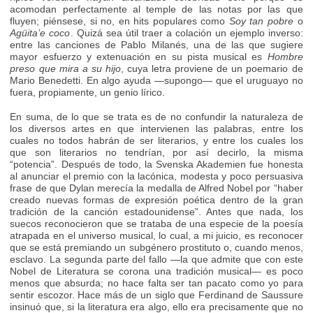
acomodan perfectamente al temple de las notas por las que
fluyen; piénsese, si no, en hits populares como
Soy tan pobre
o
Agüita’e coco
. Quizá sea útil traer a colación un ejemplo inverso:
entre las canciones de Pablo Milanés, una de las que sugiere
mayor esfuerzo y extenuación en su pista musical es
Hombre
preso que mira a su hijo
, cuya letra proviene de un poemario de
Mario Benedetti. En algo ayuda —supongo— que el uruguayo no
fuera, propiamente, un genio lírico.
En suma, de lo que se trata es de no confundir la naturaleza de
los diversos artes en que intervienen las palabras, entre los
cuales no todos habrán de ser literarios, y entre los cuales los
que son literarios no tendrían, por así decirlo, la misma
“potencia”. Después de todo, la Svenska Akademien fue honesta
al anunciar el premio con la lacónica, modesta y poco persuasiva
frase de que Dylan merecía la medalla de Alfred Nobel por “haber
creado nuevas formas de expresión poética dentro de la gran
tradición de la canción estadounidense”. Antes que nada, los
suecos reconocieron que se trataba de una especie de la poesía
atrapada en el universo musical, lo cual, a mi juicio, es reconocer
que se está premiando un subgénero prostituto o, cuando menos,
esclavo. La segunda parte del fallo —la que admite que con este
Nobel de Literatura se corona una tradición musical— es poco
menos que absurda; no hace falta ser tan pacato como yo para
sentir escozor. Hace más de un siglo que Ferdinand de Saussure
insinuó que, si la literatura era algo, ello era precisamente que no