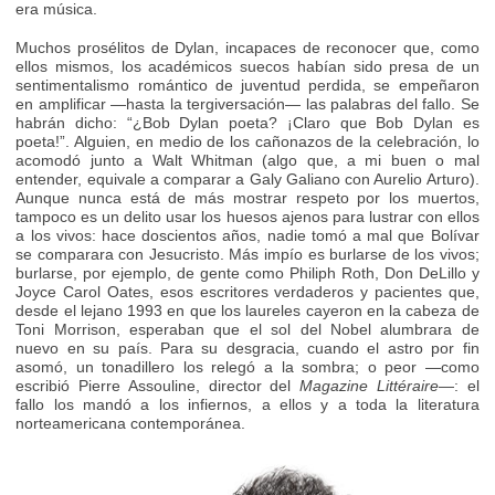
era música.
Muchos prosélitos de Dylan, incapaces de reconocer que, como
ellos mismos, los académicos suecos habían sido presa de un
sentimentalismo romántico de juventud perdida, se empeñaron
en amplificar —hasta la tergiversación— las palabras del fallo. Se
habrán dicho: “¿Bob Dylan poeta? ¡Claro que Bob Dylan es
poeta!”. Alguien, en medio de los cañonazos de la celebración, lo
acomodó junto a Walt Whitman (algo que, a mi buen o mal
entender, equivale a comparar a Galy Galiano con Aurelio Arturo).
Aunque nunca está de más mostrar respeto por los muertos,
tampoco es un delito usar los huesos ajenos para lustrar con ellos
a los vivos: hace doscientos años, nadie tomó a mal que Bolívar
se comparara con Jesucristo. Más impío es burlarse de los vivos;
burlarse, por ejemplo, de gente como Philiph Roth, Don DeLillo y
Joyce Carol Oates, esos escritores verdaderos y pacientes que,
desde el lejano 1993 en que los laureles cayeron en la cabeza de
Toni Morrison, esperaban que el sol del Nobel alumbrara de
nuevo en su país. Para su desgracia, cuando el astro por fin
asomó, un tonadillero los relegó a la sombra; o peor —como
escribió Pierre Assouline, director del
Magazine Littéraire
—: el
fallo los mandó a los infiernos, a ellos y a toda la literatura
norteamericana contemporánea.