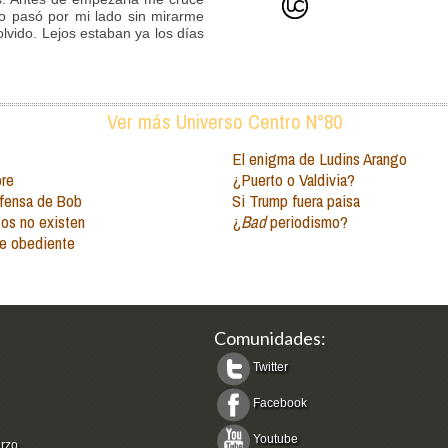
ro pasó por mi lado sin mirarme
 olvido. Lejos estaban ya los días
Ver más Universo Centro N°80
El enigma de Ludins Arango
bre
¿Puerto o Valdivia?
fensa de Bob
Si Trump fuera paisa
os no existen
¿
Bad
periodismo?
de obediente
Comunidades:
Twitter
Facebook
Youtube
arzo