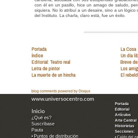
con él en un pasillo, hice un amago de saludo, pe
siquiera. No lo atribuí a un desaire, sino a un lógico
del Instituto. La charla, claro está, fue un éxito.
Portada
La Cosa
Índice
Un día li
Editorial: Teatro real
Breve de
Letra de pintor
Los amig
La muerte de un hincha
El rebel
blog comments powered by
Disqus
www.universocentro.com
Portada
Editorial
Inicio
Artículos
¿Qué es?
Arte Central
Suscríbase
Historietas
Pauta
Secciones:
•
Puntos de distribución
•
Caído del z