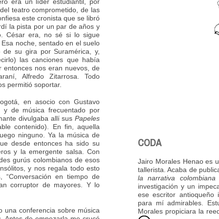
o era un líder estudiantil, por
del teatro comprometido, de las
nfiesa este cronista que se libró
dí la pista por un par de años y
. César era, no sé si lo sigue
e. Esa noche, sentado en el suelo
ó de su gira por Suramérica, y,
cirlo) las canciones que había
r entonces nos eran nuevos, de
raní, Alfredo Zitarrosa. Todo
 permitió soportar.
ogotá, en asocio con Gustavo
 y de música frecuentado por
amante divulgaba allí sus
Papeles
ble contenido). En fin, aquella
luego ninguno. Ya la música de
CODA
 que desde entonces ha sido su
eros y la emergente salsa. Con
ndes gurús colombianos de esos
Jairo Morales Henao es un
insólitos, y nos regala todo esto
tallerista. Acaba de public
os, “Conversación en tiempo de
la narrativa colombiana
ran corruptor de mayores. Y lo
investigación y un impeca
ese escritor antioqueño 
para mí admirables. Est
to una conferencia sobre música
Morales propiciara la ree
s. Antes de empezarla me crucé