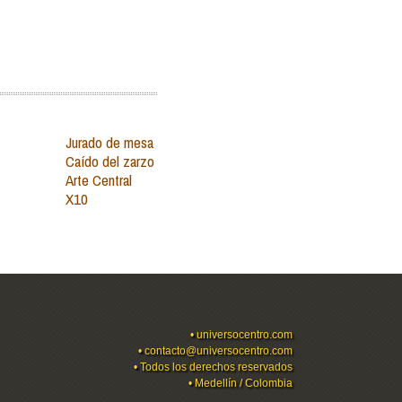
Jurado de mesa
Caído del zarzo
Arte Central
X10
•
universocentro.com
•
contacto@universocentro.com
• Todos los derechos reservados
• Medellín / Colombia