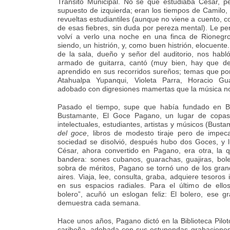
Tránsito Municipal. No sé qué estudiaba César, per
supuesto de izquierda; eran los tiempos de Camilo, 
revueltas estudiantiles (aunque no viene a cuento, co
de esas fiebres, sin duda por pereza mental). Le per
volví a verlo una noche en una finca de Rionegro
siendo, un histrión, y, como buen histrión, elocuent
de la sala, dueño y señor del auditorio, nos habl
armado de guitarra, cantó (muy bien, hay que de
aprendido en sus recorridos sureños; temas que po
Atahualpa Yupanqui, Violeta Parra, Horacio Gua
adobado con digresiones mamertas que la música nos
Pasado el tiempo, supe que había fundado en B
Bustamante, El Goce Pagano, un lugar de copas
intelectuales, estudiantes, artistas y músicos (Bust
del goce
, libros de modesto tiraje pero de impeca
sociedad se disolvió, después hubo dos Goces, y 
César, ahora convertido en Pagano, era otra, la
bandera: sones cubanos, guarachas, guajiras, bol
sobra de méritos, Pagano se tornó uno de los gra
aires. Viaja, lee, consulta, graba, adquiere tesoros 
en sus espacios radiales. Para el último de ell
bolero”, acuñó un eslogan feliz: El bolero, ese g
demuestra cada semana.
Hace unos años, Pagano dictó en la Biblioteca Pilo
caribeña, adobada con sus estupendas grabacione