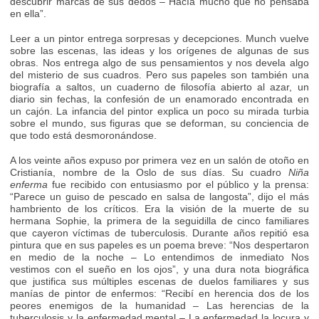
descubrir marcas de sus dedos – Hacía mucho que no pensaba
en ella”.
Leer a un pintor entrega sorpresas y decepciones. Munch vuelve
sobre las escenas, las ideas y los orígenes de algunas de sus
obras. Nos entrega algo de sus pensamientos y nos devela algo
del misterio de sus cuadros. Pero sus papeles son también una
biografía a saltos, un cuaderno de filosofía abierto al azar, un
diario sin fechas, la confesión de un enamorado encontrada en
un cajón. La infancia del pintor explica un poco su mirada turbia
sobre el mundo, sus figuras que se deforman, su conciencia de
que todo está desmoronándose.
A los veinte años expuso por primera vez en un salón de otoño en
Cristianía, nombre de la Oslo de sus días. Su cuadro
Niña
enferma
fue recibido con entusiasmo por el público y la prensa:
“Parece un guiso de pescado en salsa de langosta”, dijo el más
hambriento de los críticos. Era la visión de la muerte de su
hermana Sophie, la primera de la seguidilla de cinco familiares
que cayeron víctimas de tuberculosis. Durante años repitió esa
pintura que en sus papeles es un poema breve: “Nos despertaron
en medio de la noche – Lo entendimos de inmediato Nos
vestimos con el sueño en los ojos”, y una dura nota biográfica
que justifica sus múltiples escenas de duelos familiares y sus
manías de pintor de enfermos: “Recibí en herencia dos de los
peores enemigos de la humanidad – Las herencias de la
tuberculosis y la enfermedad mental – La enfermedad la locura y