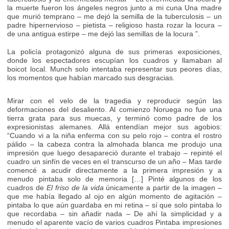
la muerte fueron los ángeles negros junto a mi cuna Una madre
que murió temprano – me dejó la semilla de la tuberculosis – un
padre hipernervioso – pietista – religioso hasta rozar la locura –
de una antigua estirpe – me dejó las semillas de la locura ”.
La policía protagonizó alguna de sus primeras exposiciones,
donde los espectadores escupían los cuadros y llamaban al
boicot local. Munch solo intentaba representar sus peores días,
los momentos que habían marcado sus desgracias.
Mirar con el velo de la tragedia y reproducir según las
deformaciones del desaliento. Al comienzo Noruega no fue una
tierra grata para sus muecas, y terminó como padre de los
expresionistas alemanes. Allá entendían mejor sus agobios:
“Cuando vi a la niña enferma con su pelo rojo – contra el rostro
pálido – la cabeza contra la almohada blanca me produjo una
impresión que luego desapareció durante el trabajo – repinté el
cuadro un sinfín de veces en el transcurso de un año – Mas tarde
comencé a acudir directamente a la primera impresión y a
menudo pintaba solo de memoria […] Pinté algunos de los
cuadros de
El friso de la vida
únicamente a partir de la imagen –
que me había llegado al ojo en algún momento de agitación –
pintaba lo que aún guardaba en mi retina – sí que solo pintaba lo
que recordaba – sin añadir nada – De ahí la simplicidad y a
menudo el aparente vacío de varios cuadros Pintaba impresiones