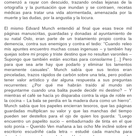
comenzó a rayar con descuido, trazando ondas lejanas de la
ortografía y la puntuación que inundan y se contraen, recetas
médicas para tratar una vida atormentada, amenazada por la
muerte y las dudas, por la angustia y la locura.
El mismo Edvard Munch entendió al final que esas trece mil
páginas manuscritas, guardadas y donadas al ayuntamiento de
su natal Oslo, eran parte de un tratamiento propio contra la
demencia, contra sus enemigos y contra el tedio: “Cuando releo
mis apuntes encuentro muchas cosas ingenuas – y también hay
quejas sobre mi propio y triste destino que no resultan varoniles –
Supongo que también están escritas para consolarme […] Pero
para que sea arte hay que podarlo y eliminar los lamentos
meramente casuales”. Munch sabía que sus textos eran
pinceladas, trazos rápidos de carbón sobre una tela, pero podían
tener valor artístico y dar alguna respuesta a sus preguntas
recurrentes: ¿Por qué me habrán traído al mundo sin
preguntarme cuando una balita puede decidir mi destino? – Y
mientras el café se hacía yo disparaba contra la viga de roble en
la cocina – La bala se perdía en la madera dura como un hierro”.
Munch sabía que los papeles encierran tesoros, que las páginas
guardadas multiplican su valor y que las manchas del tiempo
pueden ser destellos para el ojo de quien los guarda: “Luego
encuentro un papelito sucio – embadurnado de tinta en el que
solo ponía – Querido Ven mañana a las ocho Me incliné sobre el
escritorio escudriñé cada letra – estudié cada mancha para