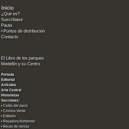
Inicio
¿Qué es?
Suscríbase
Pauta
•
Puntos de distribución
Contacto
El Libro de los parques
Medellín y su Centro
Portada
Editorial
Artículos
Arte Central
Historietas
Secciones:
•
Caído del zarzo
•
Crónica Verde
•
Estilario
•
Rayadura Alzheimer
•
Bocas de ceniza