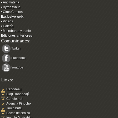
•
Antimateria
•
Byron White
•
Otros Centros
Exclusivo web:
•
Videos
•
Galería
•
Me robaron y punto
Ediciones anteriores
Comunidades:
Twitter
Facebook
Youtube
Links:
Rabodeají
Blog Rabodeají
Cohete.net
Agencia Pinocho
Truchafrita
Bocas de ceniza
Ignacio Piedrahíta