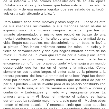
de la infancia – Los colores empalidecidos de aquella época
Pintaba los colores y las líneas que había visto en un estado de
agitación – de esa manera lograba que ese estado de agitación
volviera a salir vibrando a la luz ”.
Pero Munch tiene otros motivos y otros ángeles. El beso es otra
de sus imágenes recurrentes, y sus madonas hacen olvidar el
expresionismo. Sus mujeres vampiro recuerdan que fue un
amante atormentado, el mismo que recibió un balazo de una
novia inconforme, solterón huraño durante más de la mitad de su
vida. Según sus papeles, ese descubrimiento, un beso, lo llevó a
la pintura: “Dos labios ardientes contra los míos – el cielo y la
tierra se desvanecieron y dos ojos negros miraron dentro de los
míos”. El relato de un joven que camina por la playa y encuentra
una mujer un poco mayor, con una risa extraña que lo hace
encogerse como “un perro avergonzado” y lo empuja a un mundo
desconocido que termina en el temor y la misoginia. Como
siempre en sus relatos largos, el pintor salta de la primera a la
tercera persona, del lienzo al frente del caballete: “Aquí fue donde
besé por primera vez – el nuevo mundo que me abrió de par en
par sus puertas – Allí se levantó para él un palacio construido con
el brillo de la luna, el sol de verano – risas y llanto – locura y
confusión – Embriaguez y miedo – y repugnante placer La
primera amante – Al llegar el invierno el palacio se había
derrumbado La radiante mujer no era solo para él – Muchos otros
tenían el mismo palacio – Y entonces sintió que todos aquellos
finos hilos como una tela de araña – empezaban a dar tirones en