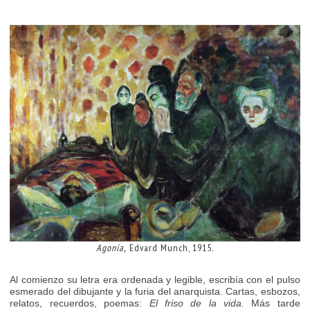
Agonía,
Edvard Munch, 1915.
Al comienzo su letra era ordenada y legible, escribía con el pulso
esmerado del dibujante y la furia del anarquista. Cartas, esbozos,
relatos, recuerdos, poemas:
El friso de la vida.
Más tarde