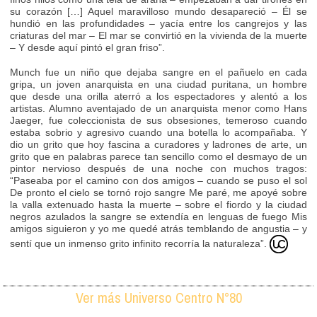
su corazón […] Aquel maravilloso mundo desapareció – Él se
hundió en las profundidades – yacía entre los cangrejos y las
criaturas del mar – El mar se convirtió en la vivienda de la muerte
– Y desde aquí pintó el gran friso”.
Munch fue un niño que dejaba sangre en el pañuelo en cada
gripa, un joven anarquista en una ciudad puritana, un hombre
que desde una orilla aterró a los espectadores y alentó a los
artistas. Alumno aventajado de un anarquista menor como Hans
Jaeger, fue coleccionista de sus obsesiones, temeroso cuando
estaba sobrio y agresivo cuando una botella lo acompañaba. Y
dio un grito que hoy fascina a curadores y ladrones de arte, un
grito que en palabras parece tan sencillo como el desmayo de un
pintor nervioso después de una noche con muchos tragos:
“Paseaba por el camino con dos amigos – cuando se puso el sol
De pronto el cielo se tornó rojo sangre Me paré, me apoyé sobre
la valla extenuado hasta la muerte – sobre el fiordo y la ciudad
negros azulados la sangre se extendía en lenguas de fuego Mis
amigos siguieron y yo me quedé atrás temblando de angustia – y
sentí que un inmenso grito infinito recorría la naturaleza”.
Ver más Universo Centro N°80