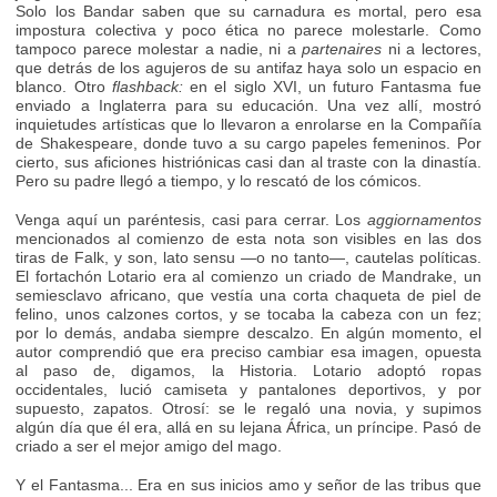
Solo los Bandar saben que su carnadura es mortal, pero esa
impostura colectiva y poco ética no parece molestarle. Como
tampoco parece molestar a nadie, ni a
partenaires
ni a lectores,
que detrás de los agujeros de su antifaz haya solo un espacio en
blanco. Otro
flashback:
en el siglo XVI, un futuro Fantasma fue
enviado a Inglaterra para su educación. Una vez allí, mostró
inquietudes artísticas que lo llevaron a enrolarse en la Compañía
de Shakespeare, donde tuvo a su cargo papeles femeninos. Por
cierto, sus aficiones histriónicas casi dan al traste con la dinastía.
Pero su padre llegó a tiempo, y lo rescató de los cómicos.
Venga aquí un paréntesis, casi para cerrar. Los
aggiornamentos
mencionados al comienzo de esta nota son visibles en las dos
tiras de Falk, y son, lato sensu —o no tanto—, cautelas políticas.
El fortachón Lotario era al comienzo un criado de Mandrake, un
semiesclavo africano, que vestía una corta chaqueta de piel de
felino, unos calzones cortos, y se tocaba la cabeza con un fez;
por lo demás, andaba siempre descalzo. En algún momento, el
autor comprendió que era preciso cambiar esa imagen, opuesta
al paso de, digamos, la Historia. Lotario adoptó ropas
occidentales, lució camiseta y pantalones deportivos, y por
supuesto, zapatos. Otrosí: se le regaló una novia, y supimos
algún día que él era, allá en su lejana África, un príncipe. Pasó de
criado a ser el mejor amigo del mago.
Y el Fantasma... Era en sus inicios amo y señor de las tribus que