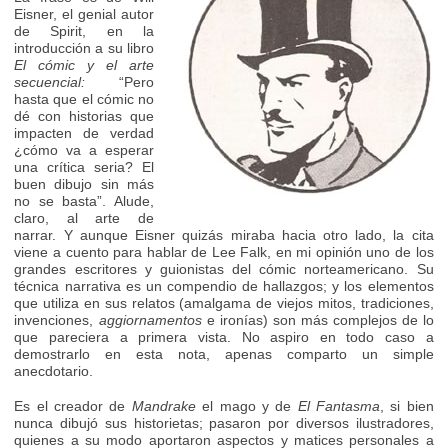
Eisner, el genial autor
de Spirit, en la
introducción a su libro
El cómic y el arte
secuencial:
“Pero
hasta que el cómic no
dé con historias que
impacten de verdad
¿cómo va a esperar
una crítica seria? El
buen dibujo sin más
no se basta”. Alude,
claro, al arte de
narrar. Y aunque Eisner quizás miraba hacia otro lado, la cita
viene a cuento para hablar de Lee Falk, en mi opinión uno de los
grandes escritores y guionistas del cómic norteamericano. Su
técnica narrativa es un compendio de hallazgos; y los elementos
que utiliza en sus relatos (amalgama de viejos mitos, tradiciones,
invenciones,
aggiornamentos
e ironías) son más complejos de lo
que pareciera a primera vista. No aspiro en todo caso a
demostrarlo en esta nota, apenas comparto un simple
anecdotario.
Es el creador de
Mandrake
el mago y de
El Fantasma
, si bien
nunca dibujó sus historietas; pasaron por diversos ilustradores,
quienes a su modo aportaron aspectos y matices personales a