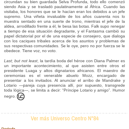
circundan su bien guardada Selva Profunda, todo ello comenzó
siendo Asia y se trasladó paulatinamente al África. Cuando las
visitaba, los honores que se le hacían eran los debidos a un jefe
supremo. Una viñeta invaluable de los años cuarenta nos lo
muestra sentado en una suerte de trono, mientras el jefe de la
aldea, arrodillado frente a él, le besa las botas. Falk supo renegar
a tiempo de esa situación degradante, y el Fantasma cambió su
papel dictatorial por el de una especie de consejero, que dialoga
con los caciques tribales acerca de los asuntos y problemas de
sus respectivas comunidades. Se le oye, pero no por fuerza se le
obedece. Tiene voz, no voto.
Last; but not least
, la tardía boda del héroe con Diana Palmer es
un importante acontecimiento, al que asisten entre otros el
presidente Luaga y altos dignatarios africanos. El maestro de
ceremonias es el venerable abuelo Mozz, encargado de
presentar a los invitados. Al anunciar el arribo de Mandrake y
Lotario —pareja cuya presencia allí, por supuesto, transgrede
toda lógica—, se limita a decir: “Príncipe Lotario y amigo”. Humor
negro.
Ver más Universo Centro N°84
Portada