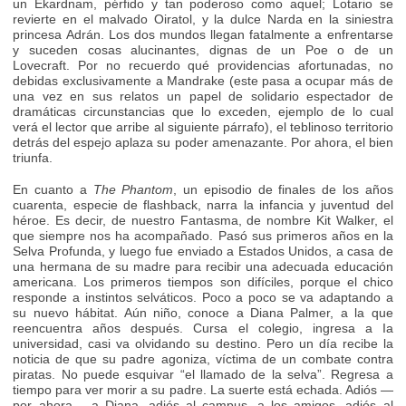
un Ekardnam, pérfido y tan poderoso como aquel; Lotario se
revierte en el malvado Oiratol, y la dulce Narda en la siniestra
princesa Adrán. Los dos mundos llegan fatalmente a enfrentarse
y suceden cosas alucinantes, dignas de un Poe o de un
Lovecraft. Por no recuerdo qué providencias afortunadas, no
debidas exclusivamente a Mandrake (este pasa a ocupar más de
una vez en sus relatos un papel de solidario espectador de
dramáticas circunstancias que lo exceden, ejemplo de lo cual
verá el lector que arribe al siguiente párrafo), el teblinoso territorio
detrás del espejo aplaza su poder amenazante. Por ahora, el bien
triunfa.
En cuanto a
The Phantom
, un episodio de finales de los años
cuarenta, especie de flashback, narra la infancia y juventud del
héroe. Es decir, de nuestro Fantasma, de nombre Kit Walker, el
que siempre nos ha acompañado. Pasó sus primeros años en la
Selva Profunda, y luego fue enviado a Estados Unidos, a casa de
una hermana de su madre para recibir una adecuada educación
americana. Los primeros tiempos son difíciles, porque el chico
responde a instintos selváticos. Poco a poco se va adaptando a
su nuevo hábitat. Aún niño, conoce a Diana Palmer, a la que
reencuentra años después. Cursa el colegio, ingresa a Ia
universidad, casi va olvidando su destino. Pero un día recibe la
noticia de que su padre agoniza, víctima de un combate contra
piratas. No puede esquivar “el llamado de la selva”. Regresa a
tiempo para ver morir a su padre. La suerte está echada. Adiós —
por ahora— a Diana, adiós al campus, a los amigos, adiós al