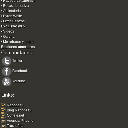
•
Rayadura Alzheimer
•
Bocas de ceniza
•
Antimateria
•
Byron White
•
Otros Centros
Exclusivo web:
•
Videos
•
Galería
•
Me robaron y punto
Ediciones anteriores
Comunidades:
Twitter
Facebook
Youtube
Links:
Rabodeají
Blog Rabodeají
Cohete.net
Agencia Pinocho
Truchafrita