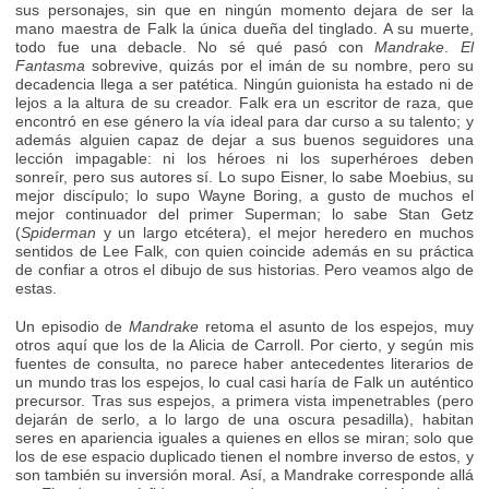
sus personajes, sin que en ningún momento dejara de ser la
mano maestra de Falk la única dueña del tinglado. A su muerte,
todo fue una debacle. No sé qué pasó con
Mandrake
.
El
Fantasma
sobrevive, quizás por el imán de su nombre, pero su
decadencia llega a ser patética. Ningún guionista ha estado ni de
lejos a la altura de su creador. Falk era un escritor de raza, que
encontró en ese género la vía ideal para dar curso a su talento; y
además alguien capaz de dejar a sus buenos seguidores una
lección impagable: ni los héroes ni los superhéroes deben
sonreír, pero sus autores sí. Lo supo Eisner, lo sabe Moebius, su
mejor discípulo; lo supo Wayne Boring, a gusto de muchos el
mejor continuador del primer Superman; lo sabe Stan Getz
(
Spiderman
y un largo etcétera), el mejor heredero en muchos
sentidos de Lee Falk, con quien coincide además en su práctica
de confiar a otros el dibujo de sus historias. Pero veamos algo de
estas.
Un episodio de
Mandrake
retoma el asunto de los espejos, muy
otros aquí que los de la Alicia de Carroll. Por cierto, y según mis
fuentes de consulta, no parece haber antecedentes literarios de
un mundo tras los espejos, lo cual casi haría de Falk un auténtico
precursor. Tras sus espejos, a primera vista impenetrables (pero
dejarán de serlo, a lo largo de una oscura pesadilla), habitan
seres en apariencia iguales a quienes en ellos se miran; solo que
los de ese espacio duplicado tienen el nombre inverso de estos, y
son también su inversión moral. Así, a Mandrake corresponde allá