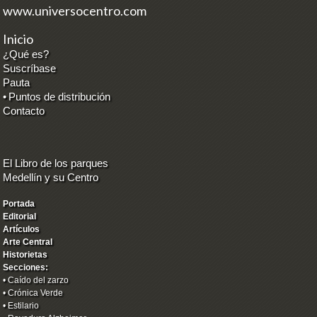
www.universocentro.com
Inicio
¿Qué es?
Suscríbase
Pauta
•
Puntos de distribución
Contacto
El Libro de los parques
Medellín y su Centro
Portada
Editorial
Artículos
Arte Central
Historietas
Secciones:
•
Caído del zarzo
•
Crónica Verde
•
Estilario