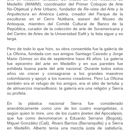
Medellín (MAMM), coordinador del Primer Coloquio de Arte
No-Objetual y Arte Urbano, fundador de
Re-vista del Arte y la
Arquitectura en América Latina,
creador del Parque de la
esculturas en el Cerro Nutibara, asesor del Museo de
Antioquia, miembro del Comité Cultural de Banco de la
República, curador de la colección de arte de Suramericana y
del Centro de Artes de la Universidad Eafit y la lista sigue y es
larga.
Pero de todo lo que hizo, su obra consentida fue la galería de
La Oficina, fundada con sus amigos Santiago Caicedo y Jorge
Mario Gómez un día de septiembre hace 45 años. La galería
fue epicentro del arte en Medellín y en sus paredes fue
exhibida buena parte del arte nacional. Durante todos estos
años vio crecer y consagrarse a los grandes maestros
colombianos y apoyó a los nuevos creadores. Pero La Oficina
también era el refugio de los amigos, era el sitio de tertulia y
de almuerzos maravillosos: la galería era una religión y Sierra
su profeta.
En la plástica nacional Sierra fue considerado
anecdóticamente como uno de los cuatro evangelistas, o
según quien lo mire, uno de los cuatro jinetes del Apocalipsis,
que fue como denominaron a Eduardo Serrano (Bogotá),
Miguel González (Cali), Álvaro Barrios (Barranquilla) y a Sierra
en Medellín. Alberto tenía una mezcla justa de sabiduría,