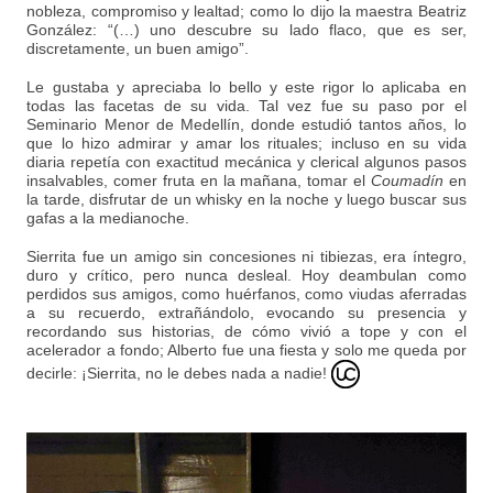
nobleza, compromiso y lealtad; como lo dijo la maestra Beatriz
González: “(…) uno descubre su lado flaco, que es ser,
discretamente, un buen amigo”.
Le gustaba y apreciaba lo bello y este rigor lo aplicaba en
todas las facetas de su vida. Tal vez fue su paso por el
Seminario Menor de Medellín, donde estudió tantos años, lo
que lo hizo admirar y amar los rituales; incluso en su vida
diaria repetía con exactitud mecánica y clerical algunos pasos
insalvables, comer fruta en la mañana, tomar el
Coumadín
en
la tarde, disfrutar de un whisky en la noche y luego buscar sus
gafas a la medianoche.
Sierrita fue un amigo sin concesiones ni tibiezas, era íntegro,
duro y crítico, pero nunca desleal. Hoy deambulan como
perdidos sus amigos, como huérfanos, como viudas aferradas
a su recuerdo, extrañándolo, evocando su presencia y
recordando sus historias, de cómo vivió a tope y con el
acelerador a fondo; Alberto fue una fiesta y solo me queda por
decirle: ¡Sierrita, no le debes nada a nadie!