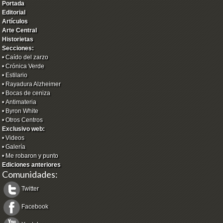
Portada
Editorial
Artículos
Arte Central
Historietas
Secciones:
•
Caído del zarzo
•
Crónica Verde
•
Estilario
•
Rayadura Alzheimer
•
Bocas de ceniza
•
Antimateria
•
Byron White
•
Otros Centros
Exclusivo web:
•
Videos
•
Galería
•
Me robaron y punto
Ediciones anteriores
Comunidades:
Twitter
Facebook