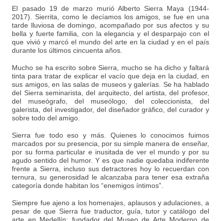
El pasado 19 de marzo murió Alberto Sierra Maya (1944-
2017). Sierrita, como le decíamos los amigos, se fue en una
tarde lluviosa de domingo, acompañado por sus afectos y su
bella y fuerte familia, con la elegancia y el desparpajo con el
que vivió y marcó el mundo del arte en la ciudad y en el país
durante los últimos cincuenta años.
Mucho se ha escrito sobre Sierra, mucho se ha dicho y faltará
tinta para tratar de explicar el vacío que deja en la ciudad, en
sus amigos, en las salas de museos y galerías. Se ha hablado
del Sierra seminarista, del arquitecto, del artista, del profesor,
del museógrafo, del museólogo, del coleccionista, del
galerista, del investigador, del diseñador gráfico, del curador y
sobre todo del amigo.
Sierra fue todo eso y más. Quienes lo conocimos fuimos
marcados por su presencia, por su simple manera de enseñar,
por su forma particular e inusitada de ver el mundo y por su
agudo sentido del humor. Y es que nadie quedaba indiferente
frente a Sierra, incluso sus detractores hoy lo recuerdan con
ternura, su generosidad le alcanzaba para tener esa extraña
categoría donde habitan los “enemigos íntimos”.
Siempre fue ajeno a los homenajes, aplausos y adulaciones, a
pesar de que Sierra fue traductor, guía, tutor y catálogo del
arte en Medellín: fundador del Museo de Arte Moderno de