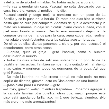
y del tarro de alcohol ni hablar. No había nada para curarlo.
—Te vas a quedar sin cara, Pascual, no seás descarado con tu
cara, invertite, vamos al médico —le dije.
Pascual sonrió y luego mojó la camiseta con un poco de La
Bastilla y se la puso en la herida. Durante dos días hizo lo mismo
hasta que se curó por completo. Además de que lo desinfectó y le
mató las alimañas, lo dejó sin cicatriz, plano como si nada, con la
piel más bonita y suave. Desde ese momento dejamos de
comprar crema de manos para la cara, agua oxigenada, Isodine,
mertiolate y desinfectantes para las caídas acostumbradas.
De cinco botellas diarias pasamos a siete y, por eso, escaseó el
desodorante, entre otras cosas.
—Jueputa, quita el grajo —gritó Pascual, como si hubiera
descubierto el mundo.
Y todos los días antes de salir nos untábamos un poquito de La
Bastilla en las axilas. También se nos había quitado el mal aliento
y las caries y murieron todos los gérmenes de la boca. Así que
gritó Pascual:
—No más Listerine, no más crema dental, no más seda, no más
cepillo de dientes, güevón, esto es Dios dentro de una botella.
—¡Más plata para La Bastilla! —grité.
—Obvio, güevón —dijo, mientras trapiaba—. Podemos agregar a
la canasta familiar otra botellita; otras dos, mejor, porque este
piso está quedando brillantico, mirá qué belleza, alumbra. ¡No
más cloro, no más aromatizantes!