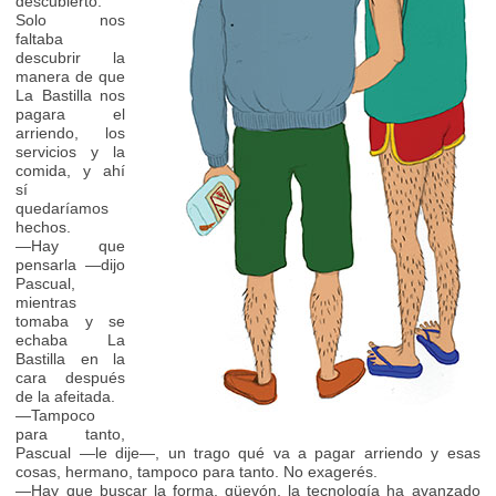
descubierto.
Solo nos
faltaba
descubrir la
manera de que
La Bastilla nos
pagara el
arriendo, los
servicios y la
comida, y ahí
sí
quedaríamos
hechos.
—Hay que
pensarla —dijo
Pascual,
mientras
tomaba y se
echaba La
Bastilla en la
cara después
de la afeitada.
—Tampoco
para tanto,
Pascual —le dije—, un trago qué va a pagar arriendo y esas
cosas, hermano, tampoco para tanto. No exagerés.
—Hay que buscar la forma, güevón, la tecnología ha avanzado