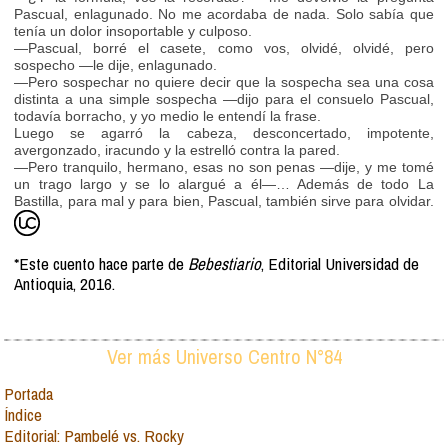
Pascual, enlagunado. No me acordaba de nada. Solo sabía que
tenía un dolor insoportable y culposo.
—Pascual, borré el casete, como vos, olvidé, olvidé, pero
sospecho —le dije, enlagunado.
—Pero sospechar no quiere decir que la sospecha sea una cosa
distinta a una simple sospecha —dijo para el consuelo Pascual,
todavía borracho, y yo medio le entendí la frase.
Luego se agarró la cabeza, desconcertado, impotente,
avergonzado, iracundo y la estrelló contra la pared.
—Pero tranquilo, hermano, esas no son penas —dije, y me tomé
un trago largo y se lo alargué a él—… Además de todo La
Bastilla, para mal y para bien, Pascual, también sirve para olvidar.
*Este cuento hace parte de
Bebestiario
, Editorial Universidad de
Antioquia, 2016.
Ver más Universo Centro N°84
Portada
Índice
Editorial: Pambelé vs. Rocky