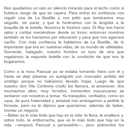
Nos quedamos un rato en silencio mirando para el techo como si
hubiera riesgo de que se cayera. Para entrar en confianza nos
regaló una de La Bastilla y nos pidió que tomáramos muy
seguido, sin parar, y que le hiciéramos con la lengüita a la
boquilla de la botella. Nosotros le hicimos caso. El Rey nos hacía
ojitos y caritas meciéndose desde su trono, entonces nosotros
también se los hacíamos por educación y para que nos agarrara
cariño. Con más confianza le hablamos de La Bastilla, de lo
importante que era en nuestras vidas, de su mundo de utilidades.
Sonriente, halagado, nuestro hombre no tuvo de otra que
regalarnos la segunda botella con la condición de que nos la
bogáramos.
Como a la hora Pascual ya se estaba tomando fotos con él y
hasta se dejó plasmar un autógrafo con marcador arribita del
ombligo porque no habíamos llevado hojas. Luego de que
nuestro don Vito Corleone criollo los llamara, al amanecer, dos
muchachos altos, muy fornidos, tremendos macancanes se
sentaron con nosotros a tomar. Ya tranquilos, confiados, como en
casa, de pura fraternidad y amistad nos arriesgamos a pedirle la
fórmula, pero no le dijimos que queríamos, además de beber,
montar un negocio.
—Beber es lo más lindo que hay en la vida: te llena, te enaltece y,
sobre todo, te emborracha, que es lo más lindo que hay en la
vida —empezó Pascual a persuadirlo—, pero pobrecitos los