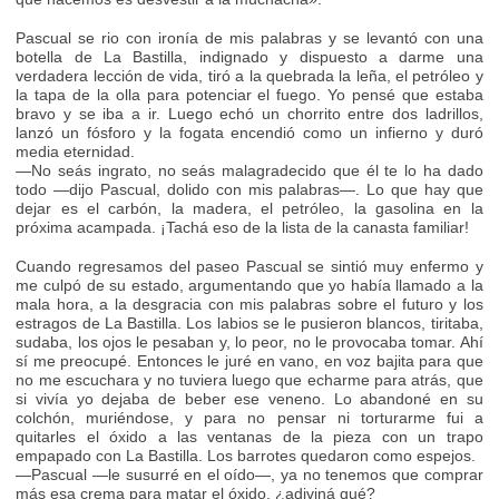
Pascual se rio con ironía de mis palabras y se levantó con una
botella de La Bastilla, indignado y dispuesto a darme una
verdadera lección de vida, tiró a la quebrada la leña, el petróleo y
la tapa de la olla para potenciar el fuego. Yo pensé que estaba
bravo y se iba a ir. Luego echó un chorrito entre dos ladrillos,
lanzó un fósforo y la fogata encendió como un infierno y duró
media eternidad.
—No seás ingrato, no seás malagradecido que él te lo ha dado
todo —dijo Pascual, dolido con mis palabras—. Lo que hay que
dejar es el carbón, la madera, el petróleo, la gasolina en la
próxima acampada. ¡Tachá eso de la lista de la canasta familiar!
Cuando regresamos del paseo Pascual se sintió muy enfermo y
me culpó de su estado, argumentando que yo había llamado a la
mala hora, a la desgracia con mis palabras sobre el futuro y los
estragos de La Bastilla. Los labios se le pusieron blancos, tiritaba,
sudaba, los ojos le pesaban y, lo peor, no le provocaba tomar. Ahí
sí me preocupé. Entonces le juré en vano, en voz bajita para que
no me escuchara y no tuviera luego que echarme para atrás, que
si vivía yo dejaba de beber ese veneno. Lo abandoné en su
colchón, muriéndose, y para no pensar ni torturarme fui a
quitarles el óxido a las ventanas de la pieza con un trapo
empapado con La Bastilla. Los barrotes quedaron como espejos.
—Pascual —le susurré en el oído—, ya no tenemos que comprar
más esa crema para matar el óxido, ¿adiviná qué?