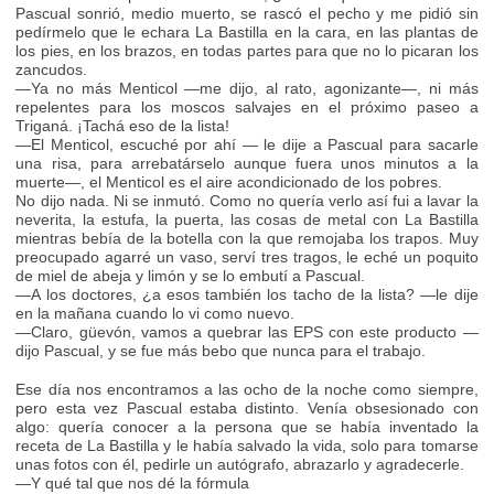
Pascual sonrió, medio muerto, se rascó el pecho y me pidió sin
pedírmelo que le echara La Bastilla en la cara, en las plantas de
los pies, en los brazos, en todas partes para que no lo picaran los
zancudos.
—Ya no más Menticol —me dijo, al rato, agonizante—, ni más
repelentes para los moscos salvajes en el próximo paseo a
Triganá. ¡Tachá eso de la lista!
—El Menticol, escuché por ahí — le dije a Pascual para sacarle
una risa, para arrebatárselo aunque fuera unos minutos a la
muerte—, el Menticol es el aire acondicionado de los pobres.
No dijo nada. Ni se inmutó. Como no quería verlo así fui a lavar la
neverita, la estufa, la puerta, las cosas de metal con La Bastilla
mientras bebía de la botella con la que remojaba los trapos. Muy
preocupado agarré un vaso, serví tres tragos, le eché un poquito
de miel de abeja y limón y se lo embutí a Pascual.
—A los doctores, ¿a esos también los tacho de la lista? —le dije
en la mañana cuando lo vi como nuevo.
—Claro, güevón, vamos a quebrar las EPS con este producto —
dijo Pascual, y se fue más bebo que nunca para el trabajo.
Ese día nos encontramos a las ocho de la noche como siempre,
pero esta vez Pascual estaba distinto. Venía obsesionado con
algo: quería conocer a la persona que se había inventado la
receta de La Bastilla y le había salvado la vida, solo para tomarse
unas fotos con él, pedirle un autógrafo, abrazarlo y agradecerle.
—Y qué tal que nos dé la fórmula