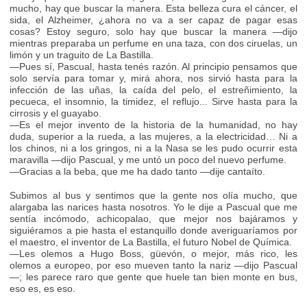
mucho, hay que buscar la manera. Esta belleza cura el cáncer, el
sida, el Alzheimer, ¿ahora no va a ser capaz de pagar esas
cosas? Estoy seguro, solo hay que buscar la manera —dijo
mientras preparaba un perfume en una taza, con dos ciruelas, un
limón y un traguito de La Bastilla.
—Pues sí, Pascual, hasta tenés razón. Al principio pensamos que
solo servía para tomar y, mirá ahora, nos sirvió hasta para la
infección de las uñas, la caída del pelo, el estreñimiento, la
pecueca, el insomnio, la timidez, el reflujo... Sirve hasta para la
cirrosis y el guayabo.
—Es el mejor invento de la historia de la humanidad, no hay
duda, superior a la rueda, a las mujeres, a la electricidad… Ni a
los chinos, ni a los gringos, ni a la Nasa se les pudo ocurrir esta
maravilla —dijo Pascual, y me untó un poco del nuevo perfume.
—Gracias a la beba, que me ha dado tanto —dije cantaíto.
Subimos al bus y sentimos que la gente nos olía mucho, que
alargaba las narices hasta nosotros. Yo le dije a Pascual que me
sentía incómodo, achicopalao, que mejor nos bajáramos y
siguiéramos a pie hasta el estanquillo donde averiguaríamos por
el maestro, el inventor de La Bastilla, el futuro Nobel de Química.
—Les olemos a Hugo Boss, güevón, o mejor, más rico, les
olemos a europeo, por eso mueven tanto la nariz —dijo Pascual
—; les parece raro que gente que huele tan bien monte en bus,
eso es, es eso.