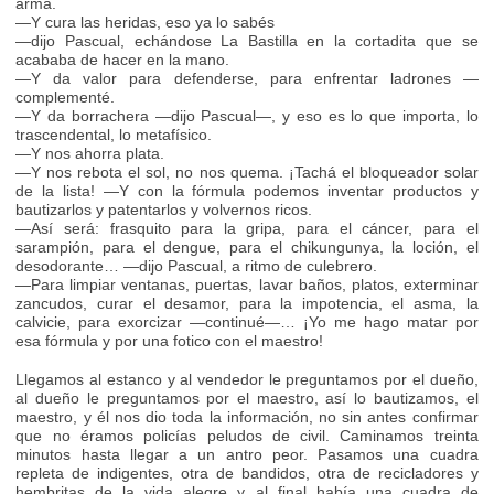
arma.
—Y cura las heridas, eso ya lo sabés
—dijo Pascual, echándose La Bastilla en la cortadita que se
acababa de hacer en la mano.
—Y da valor para defenderse, para enfrentar ladrones —
complementé.
—Y da borrachera —dijo Pascual—, y eso es lo que importa, lo
trascendental, lo metafísico.
—Y nos ahorra plata.
—Y nos rebota el sol, no nos quema. ¡Tachá el bloqueador solar
de la lista! —Y con la fórmula podemos inventar productos y
bautizarlos y patentarlos y volvernos ricos.
—Así será: frasquito para la gripa, para el cáncer, para el
sarampión, para el dengue, para el chikungunya, la loción, el
desodorante… —dijo Pascual, a ritmo de culebrero.
—Para limpiar ventanas, puertas, lavar baños, platos, exterminar
zancudos, curar el desamor, para la impotencia, el asma, la
calvicie, para exorcizar —continué—… ¡Yo me hago matar por
esa fórmula y por una fotico con el maestro!
Llegamos al estanco y al vendedor le preguntamos por el dueño,
al dueño le preguntamos por el maestro, así lo bautizamos, el
maestro, y él nos dio toda la información, no sin antes confirmar
que no éramos policías peludos de civil. Caminamos treinta
minutos hasta llegar a un antro peor. Pasamos una cuadra
repleta de indigentes, otra de bandidos, otra de recicladores y
hembritas de la vida alegre y al final había una cuadra de