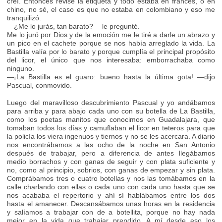
creí. Entonces revisé la etiqueta y todo estaba en francés, o en
chino, no sé, el caso es que no estaba en colombiano y eso me
tranquilizó.
—¿Me lo jurás, tan barato? —le pregunté.
Me lo juró por Dios y de la emoción me le tiré a darle un abrazo y
un pico en el cachete porque se nos había arreglado la vida. La
Bastilla valía por lo barato y porque cumplía el principal propósito
del licor, el único que nos interesaba: emborrachaba como
ninguno.
—¡La Bastilla es el guaro: bueno hasta la última gota! —dijo
Pascual, conmovido.
Luego del maravilloso descubrimiento Pascual y yo andábamos
para arriba y para abajo cada uno con su botella de La Bastilla,
como los poetas manitos que conocimos en Guadalajara, que
tomaban todos los días y camuflaban el licor en teteros para que
la policía los viera ingenuos y tiernos y no se les acercara. A diario
nos encontrábamos a las ocho de la noche en San Antonio
después de trabajar, pero a diferencia de antes llegábamos
medio borrachos y con ganas de seguir y con plata suficiente y
no, como al principio, sobrios, con ganas de empezar y sin plata.
Comprábamos tres o cuatro botellas y nos las tomábamos en la
calle charlando con ellas o cada uno con cada uno hasta que se
nos acababa el repertorio y ahí sí hablábamos entre los dos
hasta el amanecer. Descansábamos unas horas en la residencia
y salíamos a trabajar con de a botellita, porque no hay nada
mejor en la vida que trabajar prendido. A mí desde eso los