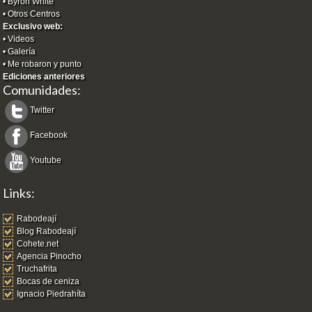
•
Byron White
•
Otros Centros
Exclusivo web:
•
Videos
•
Galería
•
Me robaron y punto
Ediciones anteriores
Comunidades:
Twitter
Facebook
Youtube
Links:
Rabodeají
Blog Rabodeají
Cohete.net
Agencia Pinocho
Truchafrita
Bocas de ceniza
Ignacio Piedrahíta