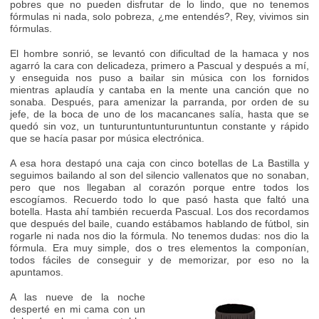
pobres que no pueden disfrutar de lo lindo, que no tenemos
fórmulas ni nada, solo pobreza, ¿me entendés?, Rey, vivimos sin
fórmulas.
El hombre sonrió, se levantó con dificultad de la hamaca y nos
agarró la cara con delicadeza, primero a Pascual y después a mí,
y enseguida nos puso a bailar sin música con los fornidos
mientras aplaudía y cantaba en la mente una canción que no
sonaba. Después, para amenizar la parranda, por orden de su
jefe, de la boca de uno de los macancanes salía, hasta que se
quedó sin voz, un tunturuntuntunturuntuntun constante y rápido
que se hacía pasar por música electrónica.
A esa hora destapó una caja con cinco botellas de La Bastilla y
seguimos bailando al son del silencio vallenatos que no sonaban,
pero que nos llegaban al corazón porque entre todos los
escogíamos. Recuerdo todo lo que pasó hasta que faltó una
botella. Hasta ahí también recuerda Pascual. Los dos recordamos
que después del baile, cuando estábamos hablando de fútbol, sin
rogarle ni nada nos dio la fórmula. No tenemos dudas: nos dio la
fórmula. Era muy simple, dos o tres elementos la componían,
todos fáciles de conseguir y de memorizar, por eso no la
apuntamos.
A las nueve de la noche
desperté en mi cama con un