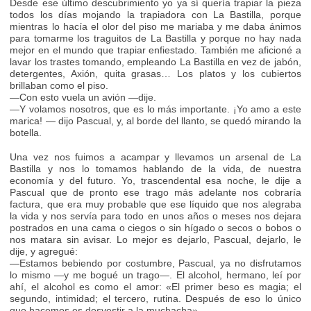
Desde ese último descubrimiento yo ya sí quería trapiar la pieza
todos los días mojando la trapiadora con La Bastilla, porque
mientras lo hacía el olor del piso me mariaba y me daba ánimos
para tomarme los traguitos de La Bastilla y porque no hay nada
mejor en el mundo que trapiar enfiestado. También me aficioné a
lavar los trastes tomando, empleando La Bastilla en vez de jabón,
detergentes, Axión, quita grasas… Los platos y los cubiertos
brillaban como el piso.
—Con esto vuela un avión —dije.
—Y volamos nosotros, que es lo más importante. ¡Yo amo a este
marica! — dijo Pascual, y, al borde del llanto, se quedó mirando la
botella.
Una vez nos fuimos a acampar y llevamos un arsenal de La
Bastilla y nos lo tomamos hablando de la vida, de nuestra
economía y del futuro. Yo, trascendental esa noche, le dije a
Pascual que de pronto ese trago más adelante nos cobraría
factura, que era muy probable que ese líquido que nos alegraba
la vida y nos servía para todo en unos años o meses nos dejara
postrados en una cama o ciegos o sin hígado o secos o bobos o
nos matara sin avisar. Lo mejor es dejarlo, Pascual, dejarlo, le
dije, y agregué:
—Estamos bebiendo por costumbre, Pascual, ya no disfrutamos
lo mismo —y me bogué un trago—. El alcohol, hermano, leí por
ahí, el alcohol es como el amor: «El primer beso es magia; el
segundo, intimidad; el tercero, rutina. Después de eso lo único
que hacemos es desvestir a la muchacha».