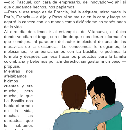
—dijo Pascual, con cara de empresario, de innovador—; ahí sí
que quedamos hechos, nos papiamos.
—Pero si ese trago es de Francia, leé la etiqueta, mirá: made in
París, Francia —le dije, y Pascual se me rio en la cara y luego se
agarró la cabeza con las manos como diciéndome no sabés nada
de la vida.
Al otro día decidimos ir al estanquillo de Villanueva, el único
donde vendían el trago, con el fin de que nos dieran información
que condujera al paradero del autor intelectual de una de las
maravillas de la existencia.—Lo conocemos, lo elogiamos, lo
melosiamos, lo emborrachamos con La Bastilla, le pedimos la
fórmula y después con eso hacemos productos para la familia
colombiana y bebemos por ahí derecho, sin gastar ni un peso —
propuse.
Mientras nos
afeitábamos
hicimos
cuentas y era
mucho, pero
mucho, lo que
La Bastilla nos
había ahorrado
en la vida,
muchas las
utilidades que
le habíamos