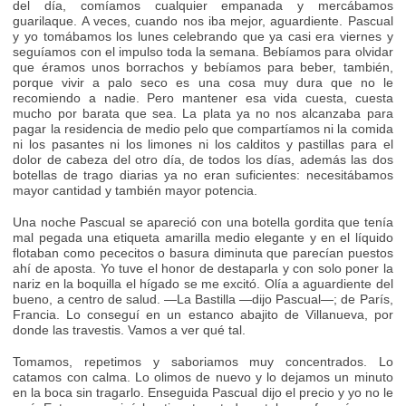
del día, comíamos cualquier empanada y mercábamos
guarilaque. A veces, cuando nos iba mejor, aguardiente. Pascual
y yo tomábamos los lunes celebrando que ya casi era viernes y
seguíamos con el impulso toda la semana. Bebíamos para olvidar
que éramos unos borrachos y bebíamos para beber, también,
porque vivir a palo seco es una cosa muy dura que no le
recomiendo a nadie. Pero mantener esa vida cuesta, cuesta
mucho por barata que sea. La plata ya no nos alcanzaba para
pagar la residencia de medio pelo que compartíamos ni la comida
ni los pasantes ni los limones ni los calditos y pastillas para el
dolor de cabeza del otro día, de todos los días, además las dos
botellas de trago diarias ya no eran suficientes: necesitábamos
mayor cantidad y también mayor potencia.
Una noche Pascual se apareció con una botella gordita que tenía
mal pegada una etiqueta amarilla medio elegante y en el líquido
flotaban como pececitos o basura diminuta que parecían puestos
ahí de aposta. Yo tuve el honor de destaparla y con solo poner la
nariz en la boquilla el hígado se me excitó. Olía a aguardiente del
bueno, a centro de salud. —La Bastilla —dijo Pascual—; de París,
Francia. Lo conseguí en un estanco abajito de Villanueva, por
donde las travestis. Vamos a ver qué tal.
Tomamos, repetimos y saboriamos muy concentrados. Lo
catamos con calma. Lo olimos de nuevo y lo dejamos un minuto
en la boca sin tragarlo. Enseguida Pascual dijo el precio y yo no le