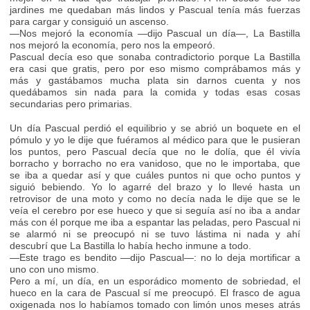
jardines me quedaban más lindos y Pascual tenía más fuerzas
para cargar y consiguió un ascenso.
—Nos mejoró la economía —dijo Pascual un día—, La Bastilla
nos mejoró la economía, pero nos la empeoró.
Pascual decía eso que sonaba contradictorio porque La Bastilla
era casi que gratis, pero por eso mismo comprábamos más y
más y gastábamos mucha plata sin darnos cuenta y nos
quedábamos sin nada para la comida y todas esas cosas
secundarias pero primarias.
Un día Pascual perdió el equilibrio y se abrió un boquete en el
pómulo y yo le dije que fuéramos al médico para que le pusieran
los puntos, pero Pascual decía que no le dolía, que él vivía
borracho y borracho no era vanidoso, que no le importaba, que
se iba a quedar así y que cuáles puntos ni que ocho puntos y
siguió bebiendo. Yo lo agarré del brazo y lo llevé hasta un
retrovisor de una moto y como no decía nada le dije que se le
veía el cerebro por ese hueco y que si seguía así no iba a andar
más con él porque me iba a espantar las peladas, pero Pascual ni
se alarmó ni se preocupó ni se tuvo lástima ni nada y ahí
descubrí que La Bastilla lo había hecho inmune a todo.
—Este trago es bendito —dijo Pascual—: no lo deja mortificar a
uno con uno mismo.
Pero a mí, un día, en un esporádico momento de sobriedad, el
hueco en la cara de Pascual sí me preocupó. El frasco de agua
oxigenada nos lo habíamos tomado con limón unos meses atrás