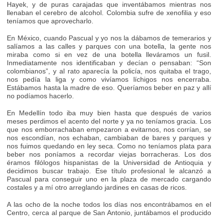
Hayek, y de puras carajadas que inventábamos mientras nos
llenaban el cerebro de alcohol. Colombia sufre de xenofilia y eso
teníamos que aprovecharlo.
En México, cuando Pascual y yo nos la dábamos de temerarios y
salíamos a las calles y parques con una botella, la gente nos
miraba como si en vez de una botella lleváramos un fusil.
Inmediatamente nos identificaban y decían o pensaban: “Son
colombianos”, y al rato aparecía la policía, nos quitaba el trago,
nos pedía la liga y como vivíamos líchigos nos encerraba.
Estábamos hasta la madre de eso. Queríamos beber en paz y allí
no podíamos hacerlo.
En Medellín todo iba muy bien hasta que después de varios
meses perdimos el acento del norte y ya no teníamos gracia. Los
que nos emborrachaban empezaron a evitarnos, nos corrían, se
nos escondían, nos echaban, cambiaban de bares y parques y
nos fuimos quedando en ley seca. Como no teníamos plata para
beber nos poníamos a recordar viejas borracheras. Los dos
éramos filólogos hispanistas de la Universidad de Antioquia y
decidimos buscar trabajo. Ese título profesional le alcanzó a
Pascual para conseguir uno en la plaza de mercado cargando
costales y a mí otro arreglando jardines en casas de ricos.
A las ocho de la noche todos los días nos encontrábamos en el
Centro, cerca al parque de San Antonio, juntábamos el producido