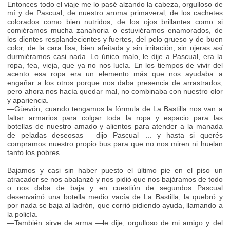
Entonces todo el viaje me lo pasé alzando la cabeza, orgulloso de
mí y de Pascual, de nuestro aroma primaveral, de los cachetes
colorados como bien nutridos, de los ojos brillantes como si
comiéramos mucha zanahoria o estuviéramos enamorados, de
los dientes resplandecientes y fuertes, del pelo grueso y de buen
color, de la cara lisa, bien afeitada y sin irritación, sin ojeras así
durmiéramos casi nada. Lo único malo, le dije a Pascual, era la
ropa, fea, vieja, que ya no nos lucía. En los tiempos de vivir del
acento esa ropa era un elemento más que nos ayudaba a
engañar a los otros porque nos daba presencia de arrastrados,
pero ahora nos hacía quedar mal, no combinaba con nuestro olor
y apariencia.
—Güevón, cuando tengamos la fórmula de La Bastilla nos van a
faltar armarios para colgar toda la ropa y espacio para las
botellas de nuestro amado y alientos para atender a la manada
de peladas deseosas —dijo Pascual—... y hasta si querés
compramos nuestro propio bus para que no nos miren ni huelan
tanto los pobres.
Bajamos y casi sin haber puesto el último pie en el piso un
atracador se nos abalanzó y nos pidió que nos bajáramos de todo
o nos daba de baja y en cuestión de segundos Pascual
desenvainó una botella medio vacía de La Bastilla, la quebró y
por nada se baja al ladrón, que corrió pidiendo ayuda, llamando a
la policía.
—También sirve de arma —le dije, orgulloso de mi amigo y del