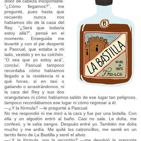
dolor de cabeza insoportable.
“¿Cómo llegamos?”, me
pregunté, pues hasta que
recuerdo nunca nos
habíamos ido de la casa del
Rey. “¿Será que todavía
estoy allá?”, pensé en el
momento. Enseguida me
levanté y con el pie desperté
a Pascual, que estaba a mi
lado, vestido y en su colchón.
“O sea que yo estoy acá”,
concluí. Pascual tampoco
recordaba cómo habíamos
llegado a la residencia ni a
qué horas, si en taxi o
gatiando o arrastrándonos, ni
la cara del Rey y sus dos
orangutanes ni cómo habíamos salido de ese lugar tan peligroso,
tampoco recordábamos ese lugar ni cómo regresar a él.
—¿Y la fórmula? —le pregunté a Pascual.
No me respondió ni me miró a la cara y fue por una botella. Con
ella y un algodón entró al baño. Casi no sale. Le dolía, me
confesó, y le salía sangre. Después entré yo. También me dolía
mucho y me ardía. Me quité los calzoncillos, me senté en un
tarrito lleno de La Bastilla y sentí el alivio.
—¿Y la fórmula, vos la recordás? —me devolvió la pregunta