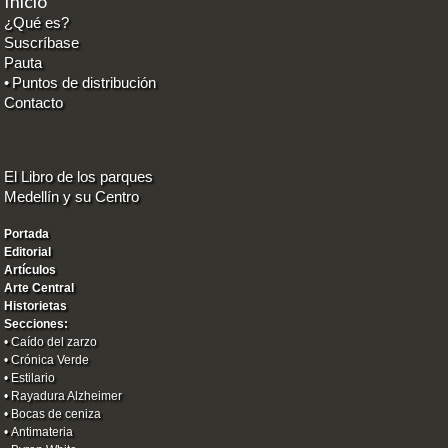
Inicio
¿Qué es?
Suscríbase
Pauta
•
Puntos de distribución
Contacto
El Libro de los parques
Medellín y su Centro
Portada
Editorial
Artículos
Arte Central
Historietas
Secciones:
•
Caído del zarzo
•
Crónica Verde
•
Estilario
•
Rayadura Alzheimer
•
Bocas de ceniza
•
Antimateria