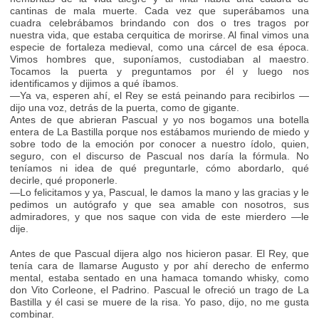
cantinas de mala muerte. Cada vez que superábamos una
cuadra celebrábamos brindando con dos o tres tragos por
nuestra vida, que estaba cerquitica de morirse. Al final vimos una
especie de fortaleza medieval, como una cárcel de esa época.
Vimos hombres que, suponíamos, custodiaban al maestro.
Tocamos la puerta y preguntamos por él y luego nos
identificamos y dijimos a qué íbamos.
—Ya va, esperen ahí, el Rey se está peinando para recibirlos —
dijo una voz, detrás de la puerta, como de gigante.
Antes de que abrieran Pascual y yo nos bogamos una botella
entera de La Bastilla porque nos estábamos muriendo de miedo y
sobre todo de la emoción por conocer a nuestro ídolo, quien,
seguro, con el discurso de Pascual nos daría la fórmula. No
teníamos ni idea de qué preguntarle, cómo abordarlo, qué
decirle, qué proponerle.
—Lo felicitamos y ya, Pascual, le damos la mano y las gracias y le
pedimos un autógrafo y que sea amable con nosotros, sus
admiradores, y que nos saque con vida de este mierdero —le
dije.
Antes de que Pascual dijera algo nos hicieron pasar. El Rey, que
tenía cara de llamarse Augusto y por ahí derecho de enfermo
mental, estaba sentado en una hamaca tomando whisky, como
don Vito Corleone, el Padrino. Pascual le ofreció un trago de La
Bastilla y él casi se muere de la risa. Yo paso, dijo, no me gusta
combinar.