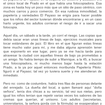
el único local de Prado en el que había una fotocopiadora. Esa
zona es hasta hoy un poco más que un sitio de paso céntrico, con
muchos carros y poco comercio. En esa ruidosa inmovilidad, la
papelería y variedades El Payaso se erigía para hacer posible
que los niños del sector tuvieran dónde encontrarse y, en un caso
harto urgente, los adultos corrieran el riesgo de ir a sacar una
fotocopia.
Aquel día, un sábado a la tarde, yo corrí el riesgo. Las copias que
debía sacar eran unas líneas de bajo, ejercicios musicales para
tocar estándares de jazz. El libro en el que figuran estas líneas
tiene mucho valor para mí, y me daba alguna aprensión tener
que exponerlo en ese lugar, pero ya se me hacía tarde para
atravesar la ciudad con aquellas líneas de bajo ya prometidas a
un amigo. No había tiempo de subir a Manrique, a la 45, a buscar
una fotocopiadora, ni mucho menos bajar hasta la estación
Prado, a la ya por aquel entonces moribunda Papelería Piloto:
figuró ir al Payaso; tal vez yo tuviera suerte y me atendieran de
inmediato.
Pero no: como de costumbre, había tres filas de personas delante
del enrejado. La dueña del local, a quien llamaré aquí “doña
señora”, tenía dos chicas a su servicio, tal vez sus nietas, pero
igual los niños tenían que repetir varias veces los sabores de las
cremas que querían, al unísono. Los adultos (secretarias,
universitarios, la señora gorda con la fórmula) se exasperaban y