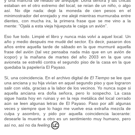
y una mancha de helado de arequipe. Doña señora y las chicas
estaban en el otro extremo del local; se reían de un niño, o algo
así. No dije nada: dejé la moneda de cien pesos en el
minimostrador del enrejado y me alejé mientras murmuraba entre
dientes, con mucha ira, la primera frase que se me vino a la
mente: “Ojalá a esta vieja hijueputa le caiga un avión”.
Eso fue todo. Limpié el libro y nunca más volví a aquel local. Un
año y medio después me mudé del sector. Es decir, pasaron dos
años entre aquella tarde de sábado en la que murmuré aquella
frase del avión (tal vez pensaba nada más que en un avión de
icopor) y la mañana de martes del año 2003 en la que una
avioneta se estrelló contra el segundo piso de la casa en la que
quedaba la papelería El Payaso.
Sí, una coincidencia. En el archivo digital de
El Tiempo
se lee que
una anciana y su hija vivían en aquel segundo piso y que lograron
salir con vida, gracias a la labor de los vecinos. Yo nunca supe si
aquella anciana era doña señora, pero lo sospecho. La casa
sigue hasta hoy en ruinas y en la reja metálica del local cerrado
aún se leen algunas letras de El Payaso. Paso por allí algunas
veces y siempre que lo hago me vuelve esa extraña mezcla de
culpa y asombro, y pido por aquella coincidencia lacerante:
desearle la muerte a otro es un sentimiento muy humano, pero
así no, así no da
feeling.