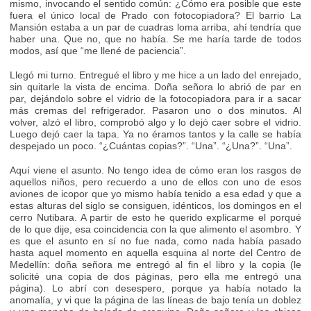
mismo, invocando el sentido común: ¿Cómo era posible que este
fuera el único local de Prado con fotocopiadora? El barrio La
Mansión estaba a un par de cuadras loma arriba, ahí tendría que
haber una. Que no, que no había. Se me haría tarde de todos
modos, así que “me llené de paciencia”.
Llegó mi turno. Entregué el libro y me hice a un lado del enrejado,
sin quitarle la vista de encima. Doña señora lo abrió de par en
par, dejándolo sobre el vidrio de la fotocopiadora para ir a sacar
más cremas del refrigerador. Pasaron uno o dos minutos. Al
volver, alzó el libro, comprobó algo y lo dejó caer sobre el vidrio.
Luego dejó caer la tapa. Ya no éramos tantos y la calle se había
despejado un poco. “¿Cuántas copias?”. “Una”. “¿Una?”. “Una”.
Aquí viene el asunto. No tengo idea de cómo eran los rasgos de
aquellos niños, pero recuerdo a uno de ellos con uno de esos
aviones de icopor que yo mismo había tenido a esa edad y que a
estas alturas del siglo se consiguen, idénticos, los domingos en el
cerro Nutibara. A partir de esto he querido explicarme el porqué
de lo que dije, esa coincidencia con la que alimento el asombro. Y
es que el asunto en sí no fue nada, como nada había pasado
hasta aquel momento en aquella esquina al norte del Centro de
Medellín: doña señora me entregó al fin el libro y la copia (le
solicité una copia de dos páginas, pero ella me entregó una
página). Lo abrí con desespero, porque ya había notado la
anomalía, y vi que la página de las líneas de bajo tenía un doblez