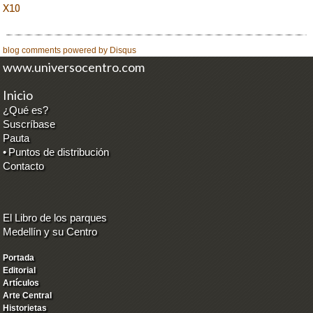
X10
blog comments powered by
Disqus
www.universocentro.com
Inicio
¿Qué es?
Suscríbase
Pauta
•
Puntos de distribución
Contacto
El Libro de los parques
Medellín y su Centro
Portada
Editorial
Artículos
Arte Central
Historietas