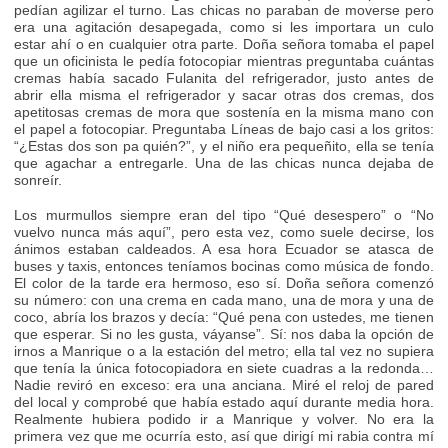
pedían agilizar el turno. Las chicas no paraban de moverse pero
era una agitación desapegada, como si les importara un culo
estar ahí o en cualquier otra parte. Doña señora tomaba el papel
que un oficinista le pedía fotocopiar mientras preguntaba cuántas
cremas había sacado Fulanita del refrigerador, justo antes de
abrir ella misma el refrigerador y sacar otras dos cremas, dos
apetitosas cremas de mora que sostenía en la misma mano con
el papel a fotocopiar. Preguntaba Líneas de bajo casi a los gritos:
“¿Estas dos son pa quién?”, y el niño era pequeñito, ella se tenía
que agachar a entregarle. Una de las chicas nunca dejaba de
sonreír.
Los murmullos siempre eran del tipo “Qué desespero” o “No
vuelvo nunca más aquí”, pero esta vez, como suele decirse, los
ánimos estaban caldeados. A esa hora Ecuador se atasca de
buses y taxis, entonces teníamos bocinas como música de fondo.
El color de la tarde era hermoso, eso sí. Doña señora comenzó
su número: con una crema en cada mano, una de mora y una de
coco, abría los brazos y decía: “Qué pena con ustedes, me tienen
que esperar. Si no les gusta, váyanse”. Sí: nos daba la opción de
irnos a Manrique o a la estación del metro; ella tal vez no supiera
que tenía la única fotocopiadora en siete cuadras a la redonda…
Nadie reviró en exceso: era una anciana. Miré el reloj de pared
del local y comprobé que había estado aquí durante media hora.
Realmente hubiera podido ir a Manrique y volver. No era la
primera vez que me ocurría esto, así que dirigí mi rabia contra mí