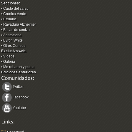
Secciones:
•
Caído del zarzo
•
Crónica Verde
•
Estilario
•
Rayadura Alzheimer
•
Bocas de ceniza
•
Antimateria
•
Byron White
•
Otros Centros
Exclusivo web:
•
Videos
•
Galería
•
Me robaron y punto
Ediciones anteriores
Comunidades:
Twitter
Facebook
Youtube
Links: