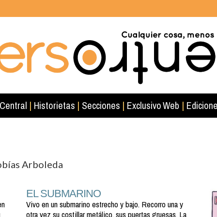
 Central
|
Historietas
|
Secciones
|
Exclusivo Web
|
Edicione
obías Arboleda
EL SUBMARINO
en
Vivo en un submarino estrecho y bajo. Recorro una y
u
otra vez su costillar metálico, sus puertas gruesas. La