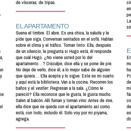
de vísceras, de tripas.
ci
en
o
pe
La
EL APARTAMENTO
si
Suena el timbre. Él abre. Es una chica, la saluda y le
pide que siga. Conversan sentados en el sofá. Hablan
sobre el clima y el tráfico. Toman tinto. Ella, después
E
o
de un silencio, le pregunta si Hugo está, él responde
a,
que cuál Hugo. ¿No viene usted por lo del
En
apartamento…? Disculpe, dice ella y se pone de pie.
mu
un
No deje de verlo, dice él, a lo mejor sabe de alguien
ha
 y
que quiera… Ella acepta y lo sigue. Este es mi cuarto
Po
y aquí está la biblioteca. Van a la cocina. Recorren los
de
baños y el
vestier
. Regresan a la sala. ¿Cómo le
mi
rpe
pareció? Ella reconoce que le gusta, le gusta mucho.
fá
Salen al balcón. Allí fuman y toman vino. Antes de irse,
co
el
ella dice que se queda con el apartamento así como
de
está, con todo, incluido él. Solo voy por mi piyama,
es
agrega.
di