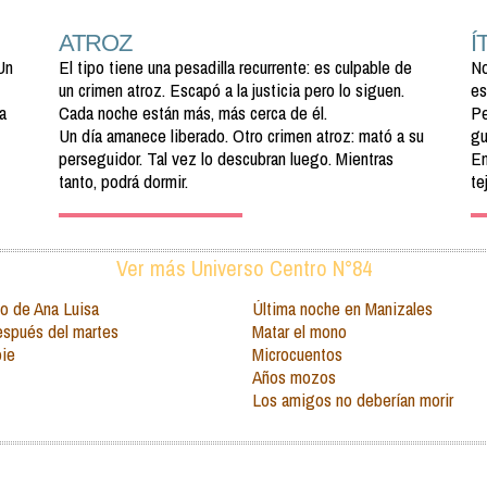
ATROZ
Í
Un
El tipo tiene una pesadilla recurrente: es culpable de
No
un crimen atroz. Escapó a la justicia pero lo siguen.
es
a
Cada noche están más, más cerca de él.
Pe
Un día amanece liberado. Otro crimen atroz: mató a su
gu
perseguidor. Tal vez lo descubran luego. Mientras
En
tanto, podrá dormir.
te
Ver más Universo Centro N°84
so de Ana Luisa
Última noche en Manizales
espués del martes
Matar el mono
pie
Microcuentos
Años mozos
Los amigos no deberían morir