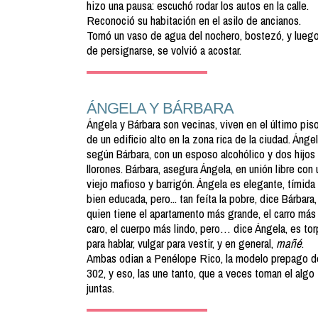
hizo una pausa: escuchó rodar los autos en la calle.
Reconoció su habitación en el asilo de ancianos.
Tomó un vaso de agua del nochero, bostezó, y lueg
de persignarse, se volvió a acostar.
ÁNGELA Y BÁRBARA
Ángela y Bárbara son vecinas, viven en el último pis
de un edificio alto en la zona rica de la ciudad. Ángel
según Bárbara, con un esposo alcohólico y dos hijos
llorones. Bárbara, asegura Ángela, en unión libre con 
viejo mafioso y barrigón. Ángela es elegante, tímida
bien educada, pero... tan feíta la pobre, dice Bárbara,
quien tiene el apartamento más grande, el carro más
caro, el cuerpo más lindo, pero… dice Ángela, es to
para hablar, vulgar para vestir, y en general,
mañé
.
Ambas odian a Penélope Rico, la modelo prepago d
302, y eso, las une tanto, que a veces toman el algo
juntas.