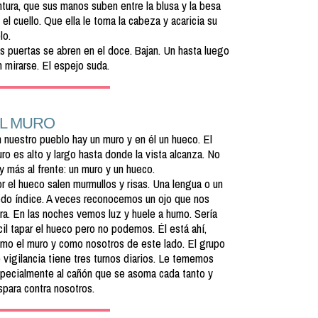
ntura, que sus manos suben entre la blusa y la besa
 el cuello. Que ella le toma la cabeza y acaricia su
lo.
s puertas se abren en el doce. Bajan. Un hasta luego
n mirarse. El espejo suda.
L MURO
 nuestro pueblo hay un muro y en él un hueco. El
ro es alto y largo hasta donde la vista alcanza. No
y más al frente: un muro y un hueco.
r el hueco salen murmullos y risas. Una lengua o un
do índice. A veces reconocemos un ojo que nos
ra. En las noches vemos luz y huele a humo. Sería
cil tapar el hueco pero no podemos. Él está ahí,
mo el muro y como nosotros de este lado. El grupo
 vigilancia tiene tres turnos diarios. Le tememos
pecialmente al cañón que se asoma cada tanto y
spara contra nosotros.