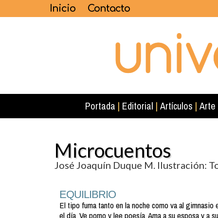
Inicio
Contacto
Portada
|
Editorial
|
Artículos
|
Arte
Microcuentos
José Joaquín Duque M. Ilustración: T
EQUILIBRIO
El tipo fuma tanto en la noche como va al gimnasio 
el día. Ve porno y lee poesía. Ama a su esposa y a s