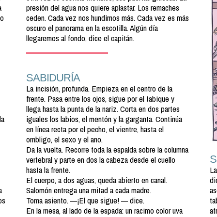
a
presión del agua nos quiere aplastar. Los remaches
po
ceden. Cada vez nos hundimos más. Cada vez es más
oscuro el panorama en la escotilla. Algún día
llegaremos al fondo, dice el capitán.
SABIDURÍA
La incisión, profunda. Empieza en el centro de la
frente. Pasa entre los ojos, sigue por el tabique y
llega hasta la punta de la nariz. Corta en dos partes
la
iguales los labios, el mentón y la garganta. Continúa
en línea recta por el pecho, el vientre, hasta el
ombligo, el sexo y el ano.
Da la vuelta. Recorre toda la espalda sobre la columna
vertebral y parte en dos la cabeza desde el cuello
hasta la frente.
La
El cuerpo, a dos aguas, queda abierto en canal.
di
a
Salomón entrega una mitad a cada madre.
as
os
Toma asiento. —¡El que sigue! — dice.
ta
En la mesa, al lado de la espada: un racimo color uva
at