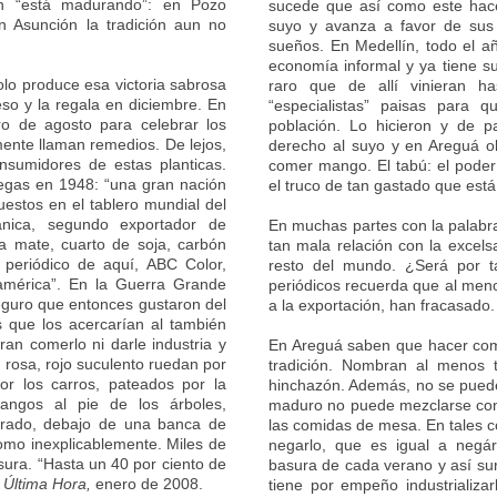
ón “está madurando”: en Pozo
sucede que así como este hace
en Asunción la tradición aun no
suyo y avanza a favor de sus 
sueños. En Medellín, todo el a
economía informal y ya tiene su
lo produce esa victoria sabrosa
raro que de allí vinieran ha
eso y la regala en diciembre. En
“especialistas” paisas para
ro de agosto para celebrar los
población. Lo hicieron y de p
ente llaman remedios. De lejos,
derecho al suyo y en Areguá o
sumidores de estas planticas.
comer mango. El tabú: el poder 
iegas en 1948: “una gran nación
el truco de tan gastado que está
uestos en el tablero mundial del
ánica, segundo exportador de
En muchas partes con la palabra
ba mate, cuarto de soja, carbón
tan mala relación con la excels
periódico de aquí, ABC Color,
resto del mundo. ¿Será por 
ramérica”. En la Guerra Grande
periódicos recuerda que al menos
eguro que entonces gustaron del
a la exportación, han fracasado.
 que los acercarían al también
an comerlo ni darle industria y
En Areguá saben que hacer com
 rosa, rojo suculento ruedan por
tradición. Nombran al menos t
por los carros, pateados por la
hinchazón. Además, no se puede
angos al pie de los árboles,
maduro no puede mezclarse con a
brado, debajo de una banca de
las comidas de mesa. En tales c
como inexplicablemente. Miles de
negarlo, que es igual a negár
ura. “Hasta un 40 por ciento de
basura de cada verano y así sur
,
Última Hora,
enero de 2008.
tiene por empeño industrializar