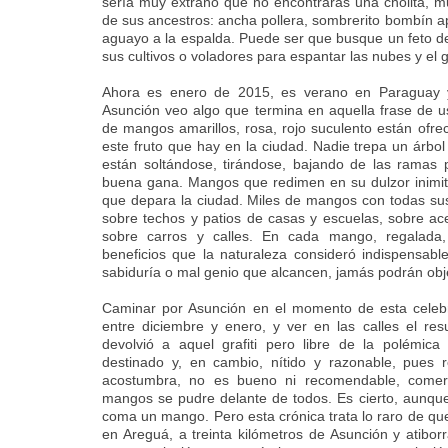
sería muy extraño que no encontraras una cholita, m
de sus ancestros: ancha pollera, sombrerito bombín 
aguayo a la espalda. Puede ser que busque un feto 
sus cultivos o voladores para espantar las nubes y el g
Ahora es enero de 2015, es verano en Paraguay y
Asunción veo algo que termina en aquella frase de u
de mangos amarillos, rosa, rojo suculento están ofre
este fruto que hay en la ciudad. Nadie trepa un árbo
están soltándose, tirándose, bajando de las ramas
buena gana. Mangos que redimen en su dulzor inimit
que depara la ciudad. Miles de mangos con todas su
sobre techos y patios de casas y escuelas, sobre a
sobre carros y calles. En cada mango, regalada
beneficios que la naturaleza consideró indispensab
sabiduría o mal genio que alcancen, jamás podrán obje
Caminar por Asunción en el momento de esta cele
entre diciembre y enero, y ver en las calles el re
devolvió a aquel grafiti pero libre de la polémic
destinado y, en cambio, nítido y razonable, pues 
acostumbra, no es bueno ni recomendable, come
mangos se pudre delante de todos. Es cierto, aunqu
coma un mango. Pero esta crónica trata lo raro de qu
en Areguá, a treinta kilómetros de Asunción y atib