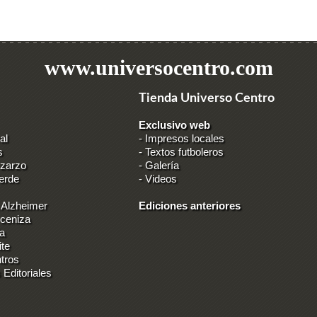
www.universocentro.com
Tienda Universo Centro
Exclusivo web
al
-
Impresos locales
s
-
Textos futboleros
 zarzo
-
Galería
erde
-
Videos
 Alzheimer
Ediciones anteriores
 ceniza
ia
ite
tros
 Editoriales