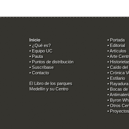
Inicio
• Portada
• ¿Qué es?
• Editorial
• Equipo UC
• Artículos
• Pauta
• Arte Centr
• Puntos de distribución
• Historieta
• Suscríbase
• Caído del
• Contacto
• Crónica V
• Estilario
El Libro de los parques
• Rayadura
Medellín y su Centro
• Bocas de
• Antimater
• Byron Wh
• Otros Cen
• Proyectos