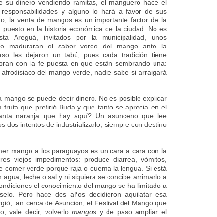
 su dinero vendiendo ramitas, el manguero hace el
responsabilidades y alguno lo hará a favor de sus
ño, la venta de mangos es un importante factor de la
 puesto en la historia económica de la ciudad. No es
sta Areguá, invitados por la municipalidad, unos
 que maduraran el sabor verde del mango ante la
aso les dejaron un tabú, pues cada tradición tiene
bran con la fe puesta en que están sembrando una:
afrodisiaco del mango verde, nadie sabe si arraigará
.
 mango se puede decir dinero. No es posible explicar
a fruta que prefirió Buda y que tanto se aprecia en el
tanta naranja que hay aquí? Un asunceno que lee
 dos intentos de industrializarlo, siempre con destino
er mango a los paraguayos es un cara a cara con la
res viejos impedimentos: produce diarrea, vómitos,
 comer verde porque raja o quema la lengua. Si está
gua, leche o sal y ni siquiera se concibe arrimarlo a
ondiciones el conocimiento del mango se ha limitado a
selo. Pero hace dos años decidieron aquilatar esa
gió, tan cerca de Asunción, el Festival del Mango que
lo, vale decir, volverlo
mangos
y de paso ampliar el