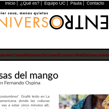
|
|
|
|
Inicio
¿Qué es?
Equipo UC
Pauta
Contacto
ulos
Arte Central
Historietas
Secciones
Exclusivo Web
Ediciones anterio
sas del mango
an Fernando Ospina
costumbres”. Grafiti leído en La
ramericana donde las culturas
 vas a estar cinco minutos allí,