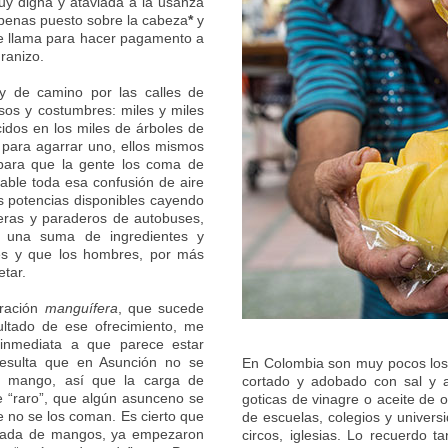
uy digna y ataviada a la usanza
apenas puesto sobre la cabeza
*
y
de llama para hacer pagamento a
ranizo.
 de camino por las calles de
sos y costumbres: miles y miles
cidos en los miles de árboles de
l para agarrar uno, ellos mismos
 para que la gente los coma de
able toda esa confusión de aire
s potencias disponibles cayendo
ceras y paraderos de autobuses,
, una suma de ingredientes y
les y que los hombres, por más
tar.
bración
manguífera
, que sucede
sultado de ese ofrecimiento, me
a inmediata a que parece estar
resulta que en Asunción no se
En Colombia son muy pocos los
r mango, así que la carga de
cortado y adobado con sal y a
e “raro”, que algún asunceno se
goticas de vinagre o aceite de 
e no se los coman. Es cierto que
de escuelas, colegios y univers
orrada de mangos, ya empezaron
circos, iglesias. Lo recuerdo