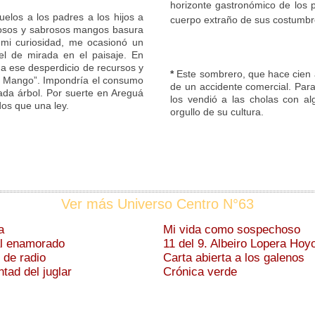
horizonte gastronómico de los p
elos a los padres a los hijos a
cuerpo extraño de sus costumbres 
rmosos y sabrosos mangos basura
mi curiosidad, me ocasionó un
l de mirada en el paisaje. En
 a ese desperdicio de recursos y
*
Este sombrero, que hace cien a
el Mango”. Impondría el consumo
de un accidente comercial. Par
cada árbol. Por suerte en Areguá
los vendió a las cholas con al
os que una ley.
orgullo de su cultura.
Ver más Universo Centro N°63
a
Mi vida como sospechoso
al enamorado
11 del 9. Albeiro Lopera Hoy
de radio
Carta abierta a los galenos
ntad del juglar
Crónica verde