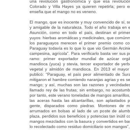
una revolución gastronómica y que esa revoluci
Colorado y Villa Hayes ya quieren repetirla; pero 
enseña que el mango no es veneno.
El mango, que es inocente y muy convencido de sí, so
y amigable de la naturaleza. Todo el año trabaja en 
Asunción, como en todo el país, destinan el prime
yuyos: hierbas aromáticas y medicinales, que comúnm
los paraguayos merecen el primer premio como con
Paraguay todavía es lo que lo que vio Germán Arcin
campesina, agrícola”. Para verificarlo basta ver sus p
ramo: primer exportador mundial de azúcar org
mandioca (yuca) y stevia, tercer exportador de yer
vegetal y almidón de mandioca. En 2013 el mayor 
publicó: “Paraguay, el país peor alimentado de Su
mitigaron el hambre comiendo naranjas agrias y es s
mango; y así, muchas son las razones y vecindades
llamado rey de las frutas; sin embargo, no acostumbr
por tanto, este verano toneladas de mangos amarillos,
las aceras hasta las alcantarillas, son aplastados 
gente, disparados como piedras. Montones de m
arrumados en bolsas al lado de un poste de alum
plaza, perdidos sus beneficios y potencias tan inútil 
mangos mezclados con la basura y convertidos en bas
lo recolectado como residuo domiciliario son mangos”