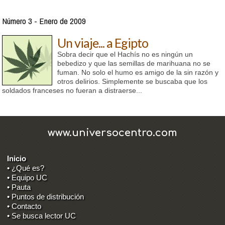
Número 3 - Enero de 2009
Un viaje... a Egipto
Sobra decir que el Hachís no es ningún un
bebedizo y que las semillas de marihuana no se
fuman. No solo el humo es amigo de la sin razón y
otros delirios. Simplemente se buscaba que los
soldados franceses no fueran a distraerse...
www.universocentro.com
Inicio
• ¿Qué es?
• Equipo UC
• Pauta
• Puntos de distribución
• Contacto
• Se busca lector UC