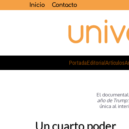
Inicio
Contacto
Portada
Editorial
Artículos
A
El documental
año de Trump: 
única al inte
Un cuarto poder