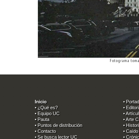
Fotograma toma
Inicio
• Porta
• ¿Qué es?
• Editori
• Equipo UC
• Artícu
• Pauta
• Arte C
• Puntos de distribución
• Histor
• Contacto
• Caído
• Se busca lector UC
• Cróni