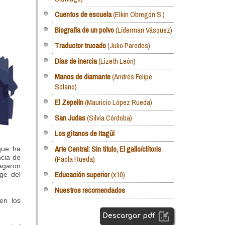
Cuentos de escuela
(Elkin Obregón S.)
Biografía de un polvo
(Líderman Vásquez)
Traductor trucado
(Julio Paredes)
Días de inercia
(Lizeth León)
Manos de diamante
(Andrés Felipe
Solano)
El Zepelín
(Mauricio López Rueda)
San Judas
(Silvia Córdoba)
Los gitanos de Itagüí
Arte Central: Sin título, El gallo/clítoris
que ha
ncia de
(Paola Rueda)
pagaron
Educación superior
(x10)
uge del
Nuestros recomendados
 en los
Descargar pdf