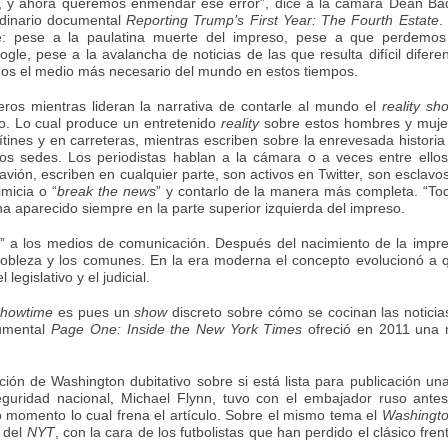
s, y ahora queremos enmendar ese error”, dice a la cámara Dean Baq
rdinario documental
Reporting Trump’s First Year: The Fourth Estate
.
e: pese a la paulatina muerte del impreso, pese a que perdemos
e, pese a la avalancha de noticias de las que resulta difícil diferen
omos el medio más necesario del mundo en estos tiempos.
ros mientras lideran la narrativa de contarle al mundo el
reality sh
o. Lo cual produce un entretenido
reality
sobre estos hombres y muje
nes y en carreteras, mientras escriben sobre la enrevesada historia 
s sedes. Los periodistas hablan a la cámara o a veces entre ellos
avión, escriben en cualquier parte, son activos en Twitter, son esclavo
micia o “
break the news
” y contarlo de la manera más completa. “To
 ha aparecido siempre en la parte superior izquierda del impreso.
 a los medios de comunicación. Después del nacimiento de la impren
 nobleza y los comunes. En la era moderna el concepto evolucionó a 
egislativo y el judicial.
howtime
es pues un
show
discreto sobre cómo se cocinan las noticia
cumental
Page One: Inside the New York Times
ofreció en 2011 una 
ción de Washington dubitativo sobre si está lista para publicación un
guridad nacional, Michael Flynn, tuvo con el embajador ruso antes
mo momento lo cual frena el artículo. Sobre el mismo tema el
Washingto
s del
NYT
, con la cara de los futbolistas que han perdido el clásico fren