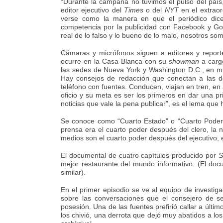
“Durante la campaña no tuvimos el pulso del paí
editor ejecutivo del
Times
o del
NYT
en el extrao
verse como la manera en que el periódico dic
competencia por la publicidad con Facebook y Googl
real de lo falso y lo bueno de lo malo, nosotros s
Cámaras y micrófonos siguen a editores y reporte
ocurre en la Casa Blanca con su
showman
a carg
las sedes de Nueva York y Washington D.C., en míti
Hay consejos de redacción que conectan a las do
teléfono con fuentes. Conducen, viajan en tren, en 
oficio y su meta es ser los primeros en dar una pri
noticias que vale la pena publicar”, es el lema que
Se conoce como “Cuarto Estado” o “Cuarto Poder”
prensa era el cuarto poder después del clero, la
medios son el cuarto poder después del ejecutivo, el l
El documental de cuatro capítulos producido por
S
mejor restaurante del mundo informativo. (El do
similar).
En el primer episodio se ve al equipo de investiga
sobre las conversaciones que el consejero de se
posesión. Una de las fuentes prefirió callar a últi
los chivió, una derrota que dejó muy abatidos a lo