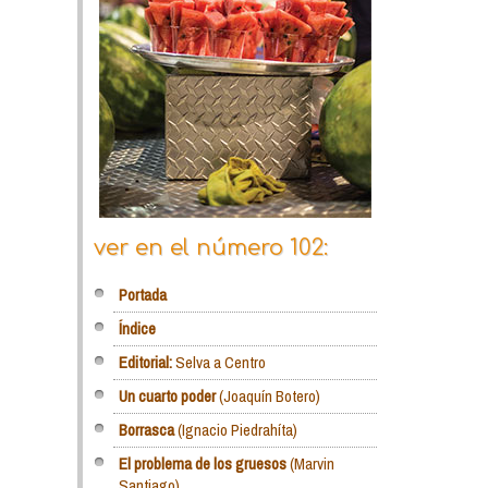
ver en el número 102:
Portada
Índice
Editorial:
Selva a Centro
Un cuarto poder
(Joaquín Botero)
Borrasca
(Ignacio Piedrahíta)
El problema de los gruesos
(Marvin
Santiago)