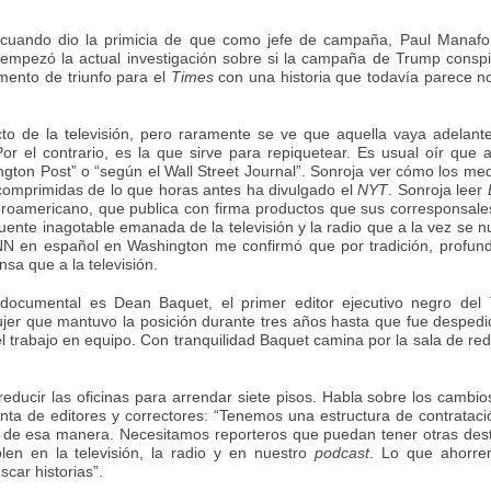
cuando dio la primicia de que como jefe de campaña, Paul Manafor
empezó la actual investigación sobre si la campaña de Trump consp
mento de triunfo para el
Times
con una historia que todavía parece n
cto de la televisión, pero raramente se ve que aquella vaya adelant
or el contrario, es la que sirve para repiquetear. Es usual oír que a
ton Post” o “según el Wall Street Journal”. Sonroja ver cómo los me
 comprimidas de lo que horas antes ha divulgado el
NYT
. Sonroja leer
roamericano, que publica con firma productos que sus corresponsale
ente inagotable emanada de la televisión y la radio que a la vez se n
NN en español en Washington me confirmó que por tradición, profund
nsa que a la televisión.
ocumental es Dean Baquet, el primer editor ejecutivo negro del
jer que mantuvo la posición durante tres años hasta que fue desped
el trabajo en equipo. Con tranquilidad Baquet camina por la sala de re
educir las oficinas para arrendar siete pisos. Habla sobre los cambio
nta de editores y correctores: “Tenemos una estructura de contratac
 de esa manera. Necesitamos reporteros que puedan tener otras des
len en la televisión, la radio y en nuestro
podcast
. Lo que ahorre
car historias”.