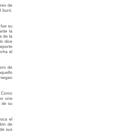
ores de
l buró.
 fue su
ante la
s de la
o dice
reporte
cha el
tero de
aquello
eniegan
”. Como
omo una
a de su
usca el
llón de
 de sus