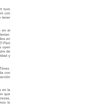
t tuvo
iró con
o tener
e en el
lertan:
dios en
El País
s oyen
utre de
idad y
Times
.
ida con
dacción
s en la
ión que
trezas,
mos lo