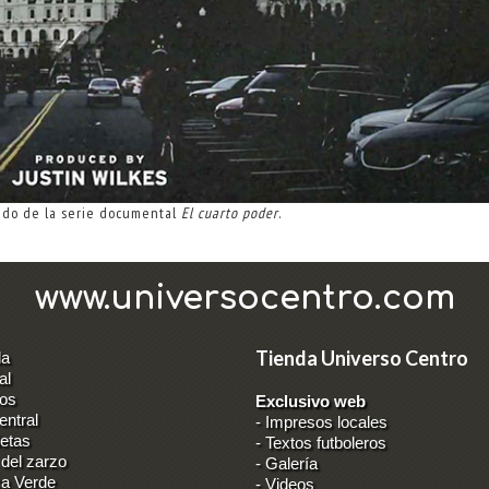
do de la serie documental
El cuarto poder
.
www.universocentro.com
Tienda Universo Centro
da
al
los
Exclusivo web
entral
-
Impresos locales
ietas
-
Textos futboleros
 del zarzo
-
Galería
ca Verde
-
Videos