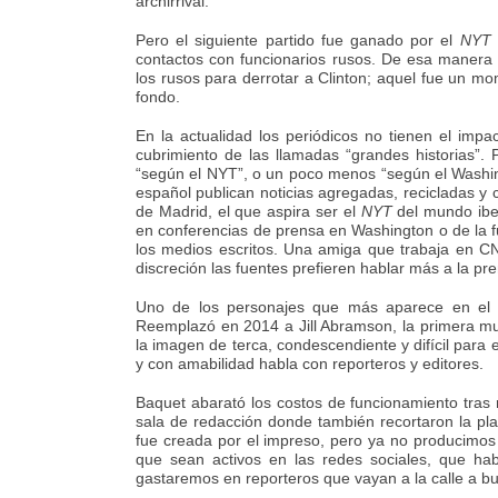
archirrival.
Pero el siguiente partido fue ganado por el
NYT
contactos con funcionarios rusos. De esa manera 
los rusos para derrotar a Clinton; aquel fue un mo
fondo.
En la actualidad los periódicos no tienen el impa
cubrimiento de las llamadas “grandes historias”. P
“según el NYT”, o un poco menos “según el Washing
español publican noticias agregadas, recicladas y
de Madrid, el que aspira ser el
NYT
del mundo ibe
en conferencias de prensa en Washington o de la fu
los medios escritos. Una amiga que trabaja en C
discreción las fuentes prefieren hablar más a la pre
Uno de los personajes que más aparece en el d
Reemplazó en 2014 a Jill Abramson, la primera mu
la imagen de terca, condescendiente y difícil para 
y con amabilidad habla con reporteros y editores.
Baquet abarató los costos de funcionamiento tras r
sala de redacción donde también recortaron la pla
fue creada por el impreso, pero ya no producimos
que sean activos en las redes sociales, que hab
gastaremos en reporteros que vayan a la calle a bus