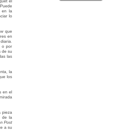
uet el
 Puede
 en la
ciar lo
ow
que
res en
diaria.
 o por
s de su
das las
ta, la
que los
s en el
mirada
a pieza
 de la
n Post
te a su