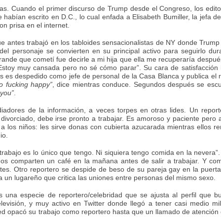
s. Cuando el primer discurso de Trump desde el Congreso, los edit
 habían escrito en D.C., lo cual enfada a Elisabeth Bumiller, la jefa de
n prisa en el internet.
 antes trabajó en los tabloides sensacionalistas de NY donde Trump
el personaje se convierten en su principal activo para seguirlo dur
ande que cometí fue decirle a mi hija que ella me recuperaría despué
stoy muy cansada pero no sé cómo parar”. Su cara de satisfacción l
s es despedido como jefe de personal de la Casa Blanca y publica el 
o fucking happy”
, dice mientras conduce. Segundos después se escu
 you”
.
adores de la información, a veces torpes en otras lides. Un repor
ivorciado, debe irse pronto a trabajar. Es amoroso y paciente pero 
a los niños: les sirve donas con cubierta azucarada mientras ellos r
io.
 trabajo es lo único que tengo. Ni siquiera tengo comida en la nevera
nos comparten un café en la mañana antes de salir a trabajar. Y c
es. Otro reportero se despide de beso de su pareja gay en la puert
 un lugareño que critica las uniones entre personas del mismo sexo.
una especie de reportero/celebridad que se ajusta al perfil que b
levisión, y muy activo en Twitter donde llegó a tener casi medio mi
ed opacó su trabajo como reportero hasta que un llamado de atención