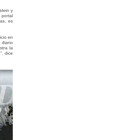
stein y
 portal
as, es
icio en
 diario
tra la
”, dice