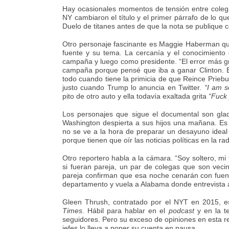
Hay ocasionales momentos de tensión entre colega
NY cambiaron el título y el primer párrafo de lo que
Duelo de titanes antes de que la nota se publique co
Otro personaje fascinante es Maggie Haberman que
fuente y su tema. La cercanía y el conocimiento d
campaña y luego como presidente. “El error más gr
campaña porque pensé que iba a ganar Clinton. E
todo cuando tiene la primicia de que Reince Priebu
justo cuando Trump lo anuncia en Twitter.
“I am s
pito de otro auto y ella todavía exaltada grita
“Fuck
Los personajes que sigue el documental son gladi
Washington despierta a sus hijos una mañana. Es d
no se ve a la hora de preparar un desayuno ideal 
porque tienen que oír las noticias políticas en la rad
Otro reportero habla a la cámara. “Soy soltero, mi
si fueran pareja, un par de colegas que son veci
pareja confirman que esa noche cenarán con fuent
departamento y vuela a Alabama donde entrevista a
Gleen Thrush, contratado por el NYT en 2015, es 
Times
. Hábil para hablar en el
podcast
y en la te
seguidores. Pero su exceso de opiniones en esta r
jefes lo lleva a poner su cuenta en pausa.