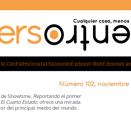
rte Central
Historietas
Secciones
Exclusivo Web
Ediciones an
Número 102, noviembre 
 de Showtime,
Reportando el primer
El Cuarto Estado
, ofrece una mirada
rior del principal medio del mundo.