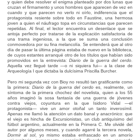
y quien debe resolver el enigma planteado por dos lunas que
cruzan el firmamento y unos hombres que aparecen de vez en
cuando y que parecen no verlo ni oírlo, indiferencia que el
protagonista resiente sobre todo en Faustine, una hermosa
joven a quien el náufrago topa en circunstancias que parecen
repetidas. Al final, el lector encuentra un desenlace que se
antoja perfecto por tratarse de la explicación satisfactoria de
una trama ingeniosa, a la que se suma una conclusión
conmovedora por su fina melancolía. Se entenderá que al otro
día de pasar la última página estaba de nuevo en la biblioteca,
de cuyos estantes arranqué otro de los títulos que habían sido
promovidos en la entrevista:
Diario de la guerra del cerdo
.
Aquella vez llegué tarde —o ni siquiera fui— a la clase de
Arqueología I que dictaba la dulcísima Priscilla Burcher.
Pero mi segunda vez con Bioy no resultó tan gratificante como
la primera:
Diario de la guerra del cerdo
es, realmente, un
síntoma de la primera chochez del novelista, quien a los 55
años imaginó la sosa fantasía de una guerra de jóvenes
contra viejos, coyuntura en la que Isidoro Vidal —el
protagonista— vive un amor otoñal un tanto inverosímil.
Apenas me llamó la atención un dato banal y anacrónico: que
el viejo es hincha de Excursionistas, un club antiquísimo del
fútbol argentino, actualmente en la Primera C. Me olvidé del
autor por algunos meses, y cuando agarré la tercera novela,
Dormir al sol
, yo mismo estaba enfrascado en un amorío