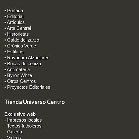
• Portada
• Editorial
• Artículos
• Arte Central
• Historietas
• Caído del zarzo
• Crónica Verde
• Estilario
• Rayadura Alzheimer
• Bocas de ceniza
• Antimateria
• Byron White
• Otros Centros
• Proyectos Editoriales
Tienda Universo Centro
Exclusivo web
-
Impresos locales
-
Textos futboleros
-
Galería
-
Videos