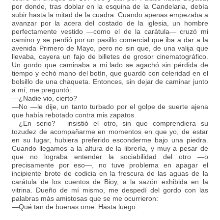
por donde, tras doblar en la esquina de la Candelaria, debía
subir hasta la mitad de la cuadra. Cuando apenas empezaba a
avanzar por la acera del costado de la iglesia, un hombre
perfectamente vestido —como el de la carátula— cruzó mi
camino y se perdió por un pasillo comercial que iba a dar a la
avenida Primero de Mayo, pero no sin que, de una valija que
llevaba, cayera un fajo de billetes de grosor cinematográfico.
Un gordo que caminaba a mi lado se agachó sin pérdida de
tiempo y echó mano del botín, que guardó con celeridad en el
bolsillo de una chaqueta. Entonces, sin dejar de caminar junto
a mí, me preguntó:
—¿Nadie vio, cierto?
—No —le dije, un tanto turbado por el golpe de suerte ajena
que había rebotado contra mis zapatos.
—¿En serio? —insistió el otro, sin que comprendiera su
tozudez de acompañarme en momentos en que yo, de estar
en su lugar, hubiera preferido esconderme bajo una piedra.
Cuando llegamos a la altura de la librería, y muy a pesar de
que no lograba entender la sociabilidad del otro —o
precisamente por eso—, no tuve problema en apagar el
incipiente brote de codicia en la frescura de las aguas de la
carátula de los cuentos de Bioy, a la sazón exhibida en la
vitrina. Dueño de mí mismo, me despedí del gordo con las
palabras más amistosas que se me ocurrieron:
—Qué tan de buenas ome. Hasta luego.