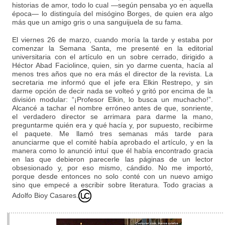
historias de amor, todo lo cual —según pensaba yo en aquella
época— lo distinguía del misógino Borges, de quien era algo
más que un amigo gris o una sanguijuela de su fama.
El viernes 26 de marzo, cuando moría la tarde y estaba por
comenzar la Semana Santa, me presenté en la editorial
universitaria con el artículo en un sobre cerrado, dirigido a
Héctor Abad Faciolince, quien, sin yo darme cuenta, hacía al
menos tres años que no era más el director de la revista. La
secretaria me informó que el jefe era Elkin Restrepo, y sin
darme opción de decir nada se volteó y gritó por encima de la
división modular: “¡Profesor Elkin, lo busca un muchacho!”.
Alcancé a tachar el nombre erróneo antes de que, sonriente,
el verdadero director se arrimara para darme la mano,
preguntarme quién era y qué hacía y, por supuesto, recibirme
el paquete. Me llamó tres semanas más tarde para
anunciarme que el comité había aprobado el artículo, y en la
manera como lo anunció intuí que él había encontrado gracia
en las que debieron parecerle las páginas de un lector
obsesionado y, por eso mismo, cándido. No me importó,
porque desde entonces no solo conté con un nuevo amigo
sino que empecé a escribir sobre literatura. Todo gracias a
Adolfo Bioy Casares.