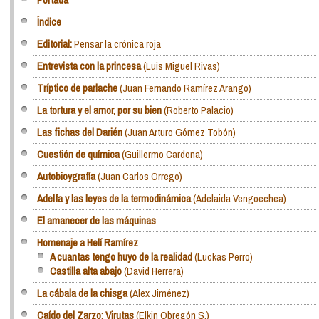
Índice
Editorial:
Pensar la crónica roja
Entrevista con la princesa
(Luis Miguel Rivas)
Tríptico de parlache
(Juan Fernando Ramírez Arango)
La tortura y el amor, por su bien
(Roberto Palacio)
Las fichas del Darién
(Juan Arturo Gómez Tobón)
Cuestión de química
(Guillermo Cardona)
Autobioygrafía
(Juan Carlos Orrego)
Adelfa y las leyes de la termodinámica
(Adelaida Vengoechea)
El amanecer de las máquinas
Homenaje a Helí Ramírez
A cuantas tengo huyo de la realidad
(Luckas Perro)
Castilla alta abajo
(David Herrera)
La cábala de la chisga
(Alex Jiménez)
Caído del Zarzo: Virutas
(Elkin Obregón S.)