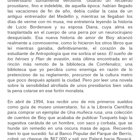
universitario sumamente verosímil. Guardo un recuerdo
proustiano, fino e indeleble, de aquella época: habían llegado
las vacaciones de fin de año, debía cuidar la casa de un
antiguo entrenador del Medellín y, mientras se llegaban los
días de verme con mi musa, me entretenía leyendo la historia
de Lucio Bordenave y su esposa Diana, cuya alma es
trasplantada en el cuerpo de una perra por un neurocirujano
desquiciado. Esa nueva historia de amor de Bioy alcanzó
realmente a conmoverme, como lo hicieron los otros libros que
leí mientras ganaba, definitivamente, el corazón de la
estudiante de Antropología que me sorbía el seso:
El sueño de
los héroes
y
Plan de evasión
, esta última encontrada en el
rincón más remoto de la biblioteca de Comfenalco; una
biblioteca que yo percibía como enemiga en razón de lo
pretencioso de su reglamento, precursor de la cultura metro
que poco después aplastó la ciudad. Pero por leer una novela
sobre la sensibilidad atrofiada de unos presidiarios bien valía
la pena colarse en ese fortín moralista.
En abril de 1994, tras recibir uno de mis primeros sueldos
como guía de museo universitario, fui a la Librería Científica
para comprar un ejemplar de
Una muñeca rusa
, una colección
de cuentos de Bioy que acababa de publicar Tusquets bajo la
sugestiva carátula de un hombre, con saco y corbata, que se
hunde sin remedio en una oscura masa de agua. Recuerdo
bien lo que sucedió: fui al Banco Popular del Parque de Berrío,
cobré un cheque de $67 000 y salí por Palacé hacia Boyacá,