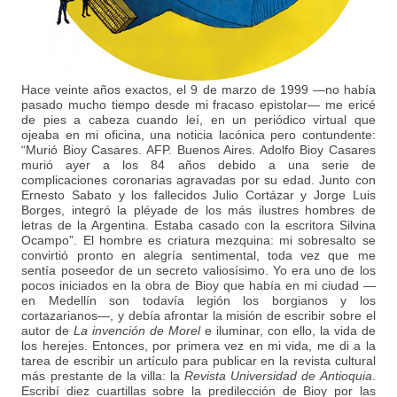
Hace veinte años exactos, el 9 de marzo de 1999 —no había
pasado mucho tiempo desde mi fracaso epistolar— me ericé
de pies a cabeza cuando leí, en un periódico virtual que
ojeaba en mi oficina, una noticia lacónica pero contundente:
“Murió Bioy Casares. AFP. Buenos Aires. Adolfo Bioy Casares
murió ayer a los 84 años debido a una serie de
complicaciones coronarias agravadas por su edad. Junto con
Ernesto Sabato y los fallecidos Julio Cortázar y Jorge Luis
Borges, integró la pléyade de los más ilustres hombres de
letras de la Argentina. Estaba casado con la escritora Silvina
Ocampo”. El hombre es criatura mezquina: mi sobresalto se
convirtió pronto en alegría sentimental, toda vez que me
sentía poseedor de un secreto valiosísimo. Yo era uno de los
pocos iniciados en la obra de Bioy que había en mi ciudad —
en Medellín son todavía legión los borgianos y los
cortazarianos—, y debía afrontar la misión de escribir sobre el
autor de
La invención de Morel
e iluminar, con ello, la vida de
los herejes. Entonces, por primera vez en mi vida, me di a la
tarea de escribir un artículo para publicar en la revista cultural
más prestante de la villa: la
Revista Universidad de Antioquia
.
Escribí diez cuartillas sobre la predilección de Bioy por las