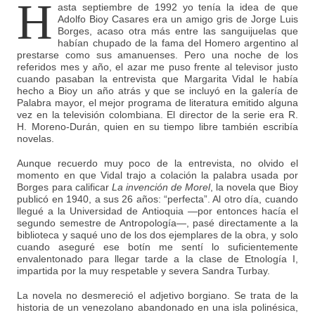
H
asta septiembre de 1992 yo tenía la idea de que
Adolfo Bioy Casares era un amigo gris de Jorge Luis
Borges, acaso otra más entre las sanguijuelas que
habían chupado de la fama del Homero argentino al
prestarse como sus amanuenses. Pero una noche de los
referidos mes y año, el azar me puso frente al televisor justo
cuando pasaban la entrevista que Margarita Vidal le había
hecho a Bioy un año atrás y que se incluyó en la galería de
Palabra mayor, el mejor programa de literatura emitido alguna
vez en la televisión colombiana. El director de la serie era R.
H. Moreno-Durán, quien en su tiempo libre también escribía
novelas.
Aunque recuerdo muy poco de la entrevista, no olvido el
momento en que Vidal trajo a colación la palabra usada por
Borges para calificar
La invención de Morel
, la novela que Bioy
publicó en 1940, a sus 26 años: “perfecta”. Al otro día, cuando
llegué a la Universidad de Antioquia —por entonces hacía el
segundo semestre de Antropología—, pasé directamente a la
biblioteca y saqué uno de los dos ejemplares de la obra, y solo
cuando aseguré ese botín me sentí lo suficientemente
envalentonado para llegar tarde a la clase de Etnología I,
impartida por la muy respetable y severa Sandra Turbay.
La novela no desmereció el adjetivo borgiano. Se trata de la
historia de un venezolano abandonado en una isla polinésica,