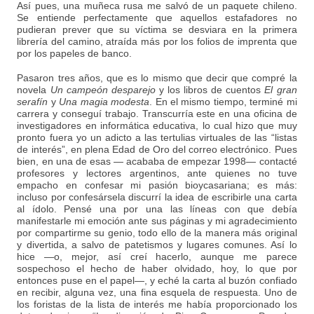
Así pues, una muñeca rusa me salvó de un paquete chileno.
Se entiende perfectamente que aquellos estafadores no
pudieran prever que su víctima se desviara en la primera
librería del camino, atraída más por los folios de imprenta que
por los papeles de banco.
Pasaron tres años, que es lo mismo que decir que compré la
novela
Un campeón desparejo
y los libros de cuentos
El gran
serafín
y
Una magia modesta
. En el mismo tiempo, terminé mi
carrera y conseguí trabajo. Transcurría este en una oficina de
investigadores en informática educativa, lo cual hizo que muy
pronto fuera yo un adicto a las tertulias virtuales de las “listas
de interés”, en plena Edad de Oro del correo electrónico. Pues
bien, en una de esas — acababa de empezar 1998— contacté
profesores y lectores argentinos, ante quienes no tuve
empacho en confesar mi pasión bioycasariana; es más:
incluso por confesársela discurrí la idea de escribirle una carta
al ídolo. Pensé una por una las líneas con que debía
manifestarle mi emoción ante sus páginas y mi agradecimiento
por compartirme su genio, todo ello de la manera más original
y divertida, a salvo de patetismos y lugares comunes. Así lo
hice —o, mejor, así creí hacerlo, aunque me parece
sospechoso el hecho de haber olvidado, hoy, lo que por
entonces puse en el papel—, y eché la carta al buzón confiado
en recibir, alguna vez, una fina esquela de respuesta. Uno de
los foristas de la lista de interés me había proporcionado los