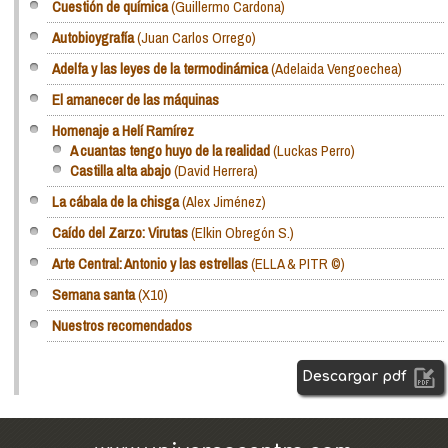
Cuestión de química
(Guillermo Cardona)
Autobioygrafía
(Juan Carlos Orrego)
Adelfa y las leyes de la termodinámica
(Adelaida Vengoechea)
El amanecer de las máquinas
Homenaje a Helí Ramírez
A cuantas tengo huyo de la realidad
(Luckas Perro)
Castilla alta abajo
(David Herrera)
La cábala de la chisga
(Alex Jiménez)
Caído del Zarzo: Virutas
(Elkin Obregón S.)
Arte Central: Antonio y las estrellas
(ELLA & PITR ©)
Semana santa
(X10)
Nuestros recomendados
Descargar pdf