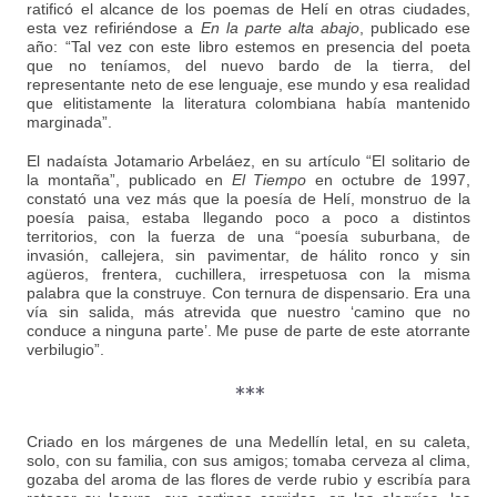
ratificó el alcance de los poemas de Helí en otras ciudades,
esta vez refiriéndose a
En la parte alta abajo
, publicado ese
año: “Tal vez con este libro estemos en presencia del poeta
que no teníamos, del nuevo bardo de la tierra, del
representante neto de ese lenguaje, ese mundo y esa realidad
que elitistamente la literatura colombiana había mantenido
marginada”.
El nadaísta Jotamario Arbeláez, en su artículo “El solitario de
la montaña”, publicado en
El Tiempo
en octubre de 1997,
constató una vez más que la poesía de Helí, monstruo de la
poesía paisa, estaba llegando poco a poco a distintos
territorios, con la fuerza de una “poesía suburbana, de
invasión, callejera, sin pavimentar, de hálito ronco y sin
agüeros, frentera, cuchillera, irrespetuosa con la misma
palabra que la construye. Con ternura de dispensario. Era una
vía sin salida, más atrevida que nuestro ‘camino que no
conduce a ninguna parte’. Me puse de parte de este atorrante
verbilugio”.
***
Criado en los márgenes de una Medellín letal, en su caleta,
solo, con su familia, con sus amigos; tomaba cerveza al clima,
gozaba del aroma de las flores de verde rubio y escribía para