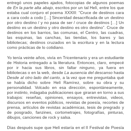
entregó unos papeles ajados, fotocopias de algunos poemas
de
En la parte alta abajo
, escritos por un tal Helí, entre los que
estaba cual conjuro el poema XXXIII: “Cruce de destinos cara
a cara codo a codo […] Sinceridad desacrificada de un destino
por otro destino / y no pasa de ser / cruce de destinos […] Un
destino es un destino y otro destino es otro destino”. Cruce de
destinos en los barrios, las comunas, el Centro, las cuadras,
las esquinas, las canchas, las tiendas, los bares y las
bibliotecas; destinos cruzados en la escritura y en la lectura
como prácticas de lo cotidiano.
Yo tenía veinte años, vivía en Tricentenario y era un estudiante
de Historia entregado a la literatura. Entonces, claro, empecé
por ir hacia sus libros, sin faltar ninguno, ya fuera en
bibliotecas o en la web, desde
La ausencia del descanso
hasta
Desde al otro lado del canto
, a la vez que me preguntaba qué
se había dicho sobre Helí Ramírez, sobre su obra y su
personalidad. Volcado en esa dirección, espontáneamente,
por instinto, indagaba publicaciones que giraran en torno a sus
trabajos: reseñas, opiniones, ensayos, entrevistas, videos,
discursos en eventos públicos, revistas de poesía, recortes de
prensa, artículos de revistas académicas, tesis de pregrado y
de posgrado, fanzines, cortometrajes, fotografías, pinturas,
dibujos, canciones de rock y salsa.
Días después supe que Helí estaría en el II Festival de Poesía