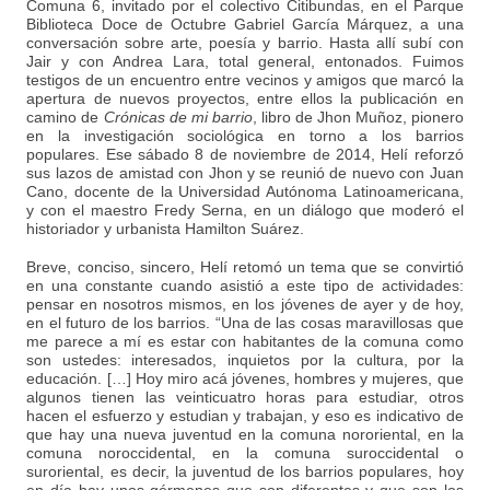
Comuna 6, invitado por el colectivo Citibundas, en el Parque
Biblioteca Doce de Octubre Gabriel García Márquez, a una
conversación sobre arte, poesía y barrio. Hasta allí subí con
Jair y con Andrea Lara, total general, entonados. Fuimos
testigos de un encuentro entre vecinos y amigos que marcó la
apertura de nuevos proyectos, entre ellos la publicación en
camino de
Crónicas de mi barrio
, libro de Jhon Muñoz, pionero
en la investigación sociológica en torno a los barrios
populares. Ese sábado 8 de noviembre de 2014, Helí reforzó
sus lazos de amistad con Jhon y se reunió de nuevo con Juan
Cano, docente de la Universidad Autónoma Latinoamericana,
y con el maestro Fredy Serna, en un diálogo que moderó el
historiador y urbanista Hamilton Suárez.
Breve, conciso, sincero, Helí retomó un tema que se convirtió
en una constante cuando asistió a este tipo de actividades:
pensar en nosotros mismos, en los jóvenes de ayer y de hoy,
en el futuro de los barrios. “Una de las cosas maravillosas que
me parece a mí es estar con habitantes de la comuna como
son ustedes: interesados, inquietos por la cultura, por la
educación. […] Hoy miro acá jóvenes, hombres y mujeres, que
algunos tienen las veinticuatro horas para estudiar, otros
hacen el esfuerzo y estudian y trabajan, y eso es indicativo de
que hay una nueva juventud en la comuna nororiental, en la
comuna noroccidental, en la comuna suroccidental o
suroriental, es decir, la juventud de los barrios populares, hoy