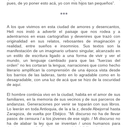
pues, de yo poner esto acá, yo con mis hijos tan pequeños”.
***
A los que vivimos en esta ciudad de amores y desencantos,
Helí nos instó a advertir el paisaje que nos rodea y a
adentrarnos en esas cartografías y devenires que trazó con
originalidad en sus relatos, rebosantes de imaginación y
realidad, entre sueños e insomnios. Sus textos son la
manifestación de un imaginario urbano singular, alcanzado en
un estilo de escritura ligado a una forma de vivir y ver el
mundo, un lenguaje cambiado para que las “fuerzas del
orden” no les cortaran la lengua; narraciones que como hecho
literario amplifican la comprensión de una época vista desde
los barrios de las laderas, tanto en lo agradable como en lo
desagradable, con una luz de acá que se hizo de la oscuridad
de aquí.
El hombre continúa vivo en la ciudad, habita en el amor de sus
familiares, en la memoria de sus vecinos y de sus parceros de
andanzas. Generaciones por venir se toparán con sus libros.
Lo leerán en toda Antioquia, de la a la z, desde Abejorral hasta
Zaragoza, de vuelta por Ebéjico. “Mi discurso no ha de llevar
pasos de censura / a los jóvenes de ese siglo. / Mi discurso no
ha de alabar la ley que se inventan / unos humanos para