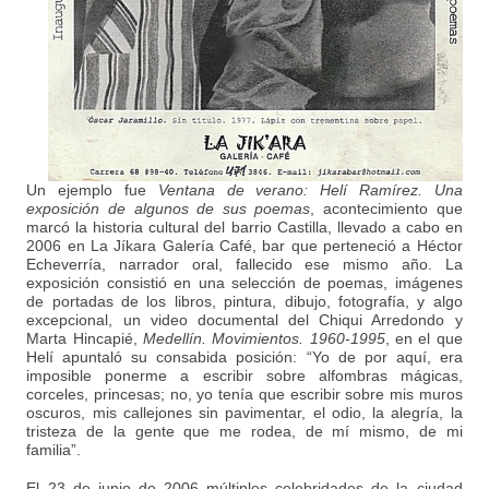
Un ejemplo fue
Ventana de verano: Helí Ramírez. Una
exposición de algunos de sus poemas
, acontecimiento que
marcó la historia cultural del barrio Castilla, llevado a cabo en
2006 en La Jíkara Galería Café, bar que perteneció a Héctor
Echeverría, narrador oral, fallecido ese mismo año. La
exposición consistió en una selección de poemas, imágenes
de portadas de los libros, pintura, dibujo, fotografía, y algo
excepcional, un video documental del Chiqui Arredondo y
Marta Hincapié,
Medellín. Movimientos. 1960-1995
, en el que
Helí apuntaló su consabida posición: “Yo de por aquí, era
imposible ponerme a escribir sobre alfombras mágicas,
corceles, princesas; no, yo tenía que escribir sobre mis muros
oscuros, mis callejones sin pavimentar, el odio, la alegría, la
tristeza de la gente que me rodea, de mí mismo, de mi
familia”.
El 23 de junio de 2006 múltiples celebridades de la ciudad