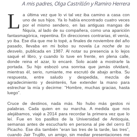
A mis padres, Olga Castrillón y Ramiro Herrera
L
a última vez que lo vi tal vez iba camino a casa con
uno de sus hijos. Ya lo había encontrado cuatro veces
por el mismo sendero, en las antiguas mangas de
Niquía, al lado de su compañera, como una aparición
fantasmagórica, repentina. En direcciones contrarias, él venía,
yo iba. Ese día que me lo topé, a finales de noviembre del año
pasado, llevaba en mi bolso su novela
La noche de su
desvelo
, publicada en 1987. Al notar su presencia a lo lejos
saqué el libro, y cuando lo tuve en frente, en plena calle,
donde reina el azar, lo encaré. Solo acaté a mostrarle la
portada. Su hijo esbozó una sonrisa que jamás olvidaré,
mientras él, serio, rumiante, me escrutó de abajo arriba. Su
respuesta, entre saludo y despedida, mezcla de
agradecimiento y desinterés, fue extender la mano para
estrechar la mía y decirme: “Hombre, muchas gracias, hasta
luego”.
Cruce de destinos, nada más. No hubo más gestos ni
palabras. Cada quien en su marcha. A medida que nos
alejábamos, viajé a 2014 para recordar la primera vez que lo
leí. Fue en los pasillos de la Universidad de Antioquia,
semanas antes de escucharlo en persona al pie del cerro El
Picacho. Ese día también “eran las tres de la tarde, las tres”,
cuando Jair Trujillo, un amigo, sin mediar presentaciones me