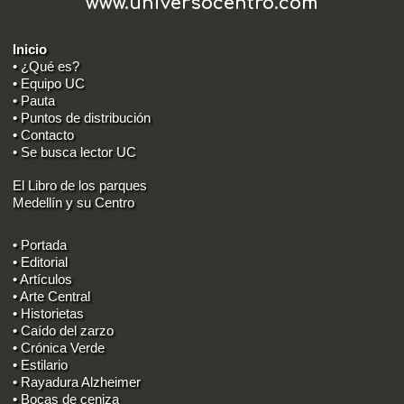
www.universocentro.com
Inicio
• ¿Qué es?
• Equipo UC
• Pauta
• Puntos de distribución
• Contacto
• Se busca lector UC
El Libro de los parques
Medellín y su Centro
• Portada
• Editorial
• Artículos
• Arte Central
• Historietas
• Caído del zarzo
• Crónica Verde
• Estilario
• Rayadura Alzheimer
• Bocas de ceniza