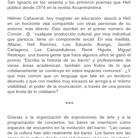
San Ignacio en los sesenta y los primeros poemas que Helí
publicó desde 1974 en la revista
Acuarimántima
.
Hélmer Cañaveral, hoy magíster en educación, asoció a Helí
en un horizonte vital compartido con otras personas de su
entorno más directo. Esto escribió en el primer número de
Común…@
, “cualquier producción cultural, por muy individual
que parezca, tiene un componente social. En esa medida,
Alfázar, Helí Ramírez, Luis Eduardo Arango, Janeth
Cartagena, Las Camanduleras, René Higuita, Miguel
Restrepo, una buena gente que hace algunos años se ganó el
premio “Escriba la historia de su barrio” y profesionales de
varias áreas académicas, también son frutos de lo que
cotidianamente se construye en estos espacios comunes”. ¿Y
qué más común que un lenguaje que late en un territorio
desnudo y que con medios muy escasos se arroga a sí mismo
visibilidad, el poder de la enunciación, a través de una poesía
que brota de lo cotidiano?
***
Gracias a la organización de exposiciones de arte y a la
programación de conciertos, los bares se insertaron como
espacios de encuentro en la evolución del barrio. “Las casas
de la cultura han sido realmente los bares. Los bares son las
casas de la cultura donde está el bohemio, el poeta, el artista”,