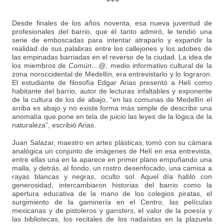
***
Desde finales de los años noventa, esa nueva juventud de
profesionales del barrio, que él tanto admiró, le tendió una
serie de emboscadas para intentar atraparlo y expandir la
realidad de sus palabras entre los callejones y los adobes de
las empinadas barriadas en el reverso de la ciudad. La idea de
los miembros de
Común…@
, medio informativo cultural de la
zona noroccidental de Medellín, era entrevistarlo y lo lograron.
El estudiante de filosofía Edgar Arias presentó a Helí como
habitante del barrio, autor de lecturas infaltables y exponente
de la cultura de los de abajo, “en las comunas de Medellín el
arriba es abajo y no existe forma más simple de describir una
anomalía que pone en tela de juicio las leyes de la lógica de la
naturaleza”, escribió Arias.
Juan Salazar, maestro en artes plásticas, tomó con su cámara
analógica un conjunto de imágenes de Helí en esa entrevista,
entre ellas una en la aparece en primer plano empuñando una
malla, y detrás, al fondo, un rostro desenfocado, una camisa a
rayas blancas y negras, oculto sol. Aquel día habló con
generosidad, intercambiaron historias del barrio como la
apertura educativa de la mano de los colegios piratas, el
surgimiento de la gaminería en el Centro, las películas
mexicanas y de pistoleros y
gansters
, el valor de la poesía y
las bibliotecas, los recitales de los nadaístas en la plazuela