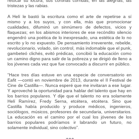
retocar su locura, sus cortinas corridas, en las alegrías, las
tristezas y las rabias.
A Helí le bastó la escritura como el arte de repetirse a sí
mismo y a los suyos, y con ella, más que promocionar
cualidades, difuminó un sinnúmero de defectos, vicios y
flaquezas; en los abismos interiores de ese recóndito silencio
engendró una poética de lo inexpresado, una estética de lo no
escrito y lo no expuesto. De pensamiento irreverente, rebelde,
revolucionario, volado, sin control, más indomable que el punk,
gambeteó clichés, evitó prédicas, concibió la educación como
un camino digno para salir de la pobreza y se dirigió de lleno a
los jóvenes cada vez que fue convocado a discurrir en público.
“Hace tres días estuve en una especie de conversatorio en
Eafit —contó en noviembre de 2013, durante el II Festival de
Cine de Castilla—. Nunca esperé que me invitaran a ese lugar.
Y aproveché la oportunidad para hablar del talento que hay en
los barrios populares. Y dije que el talento no era solamente
Helí Ramírez, Fredy Serna, etcétera, etcétera. Sino que
Castilla había producido y produce médicos, ingenieros,
sociólogos, músicos, profesores de secundaria, universitarios.
La educación es el camino por el cual los jóvenes de los
barrios populares podríamos ir labrando un futuro, no
solamente individual, sino colectivo”.