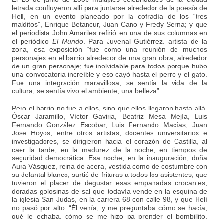
letrada confluyeron allí para juntarse alrededor de la poesía de
Helí, en un evento planeado por la cofradía de los “tres
malditos”, Enrique Betancur, Juan Cano y Fredy Serna; y que
el periodista John Amariles refirió en una de sus columnas en
el periódico
El Mundo
. Para Juvenal Gutiérrez, artista de la
zona, esa exposición “fue como una reunión de muchos
personajes en el barrio alrededor de una gran obra, alrededor
de un gran personaje; fue inolvidable para todos porque hubo
una convocatoria increíble y eso cayó hasta el perro y el gato.
Fue una integración maravillosa, se sentía la vida de la
cultura, se sentía vivo el ambiente, una belleza”.
Pero el barrio no fue a ellos, sino que ellos llegaron hasta allá.
Óscar Jaramillo, Víctor Gaviria, Beatriz Mesa Mejía, Luis
Fernando González Escobar, Luis Fernando Macías, Juan
José Hoyos, entre otros artistas, docentes universitarios e
investigadores, se dirigieron hacia el corazón de Castilla, al
caer la tarde, en la madurez de la noche, en tiempos de
seguridad democrática. Esa noche, en la inauguración, doña
Aura Vásquez, reina de acera, vestida como de costumbre con
su delantal blanco, surtió de frituras a todos los asistentes, que
tuvieron el placer de degustar esas empanadas crocantes,
doradas golosinas de sal que todavía vende en la esquina de
la iglesia San Judas, en la carrera 68 con calle 98, y que Helí
no pasó por alto: “Él venía, y me preguntaba cómo se hacía,
qué le echaba, cómo se me hizo pa prender el bombillito,