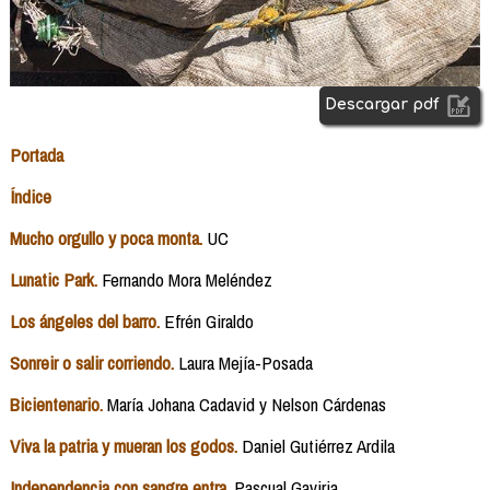
Descargar pdf
Portada
Índice
Mucho orgullo y poca monta.
UC
Lunatic Park.
Fernando Mora Meléndez
Los ángeles del barro.
Efrén Giraldo
Sonreir o salir corriendo.
Laura Mejía-Posada
Bicientenario.
María Johana Cadavid y Nelson Cárdenas
Viva la patria y mueran los godos.
Daniel Gutiérrez Ardila
Independencia con sangre entra.
Pascual Gaviria